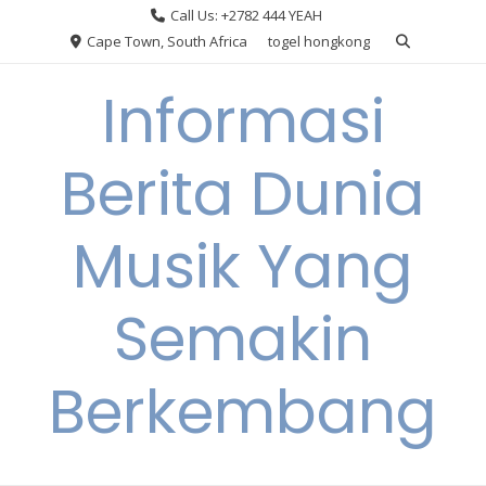
Skip
Call Us: +2782 444 YEAH
to
Cape Town, South Africa
togel hongkong
content
Informasi
Berita Dunia
Musik Yang
Semakin
Berkembang