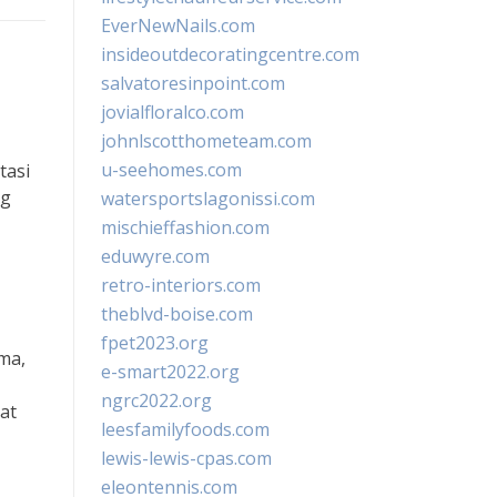
EverNewNails.com
insideoutdecoratingcentre.com
salvatoresinpoint.com
jovialfloralco.com
johnlscotthometeam.com
u-seehomes.com
tasi
ng
watersportslagonissi.com
mischieffashion.com
eduwyre.com
retro-interiors.com
theblvd-boise.com
fpet2023.org
ma,
e-smart2022.org
ngrc2022.org
at
leesfamilyfoods.com
lewis-lewis-cpas.com
eleontennis.com