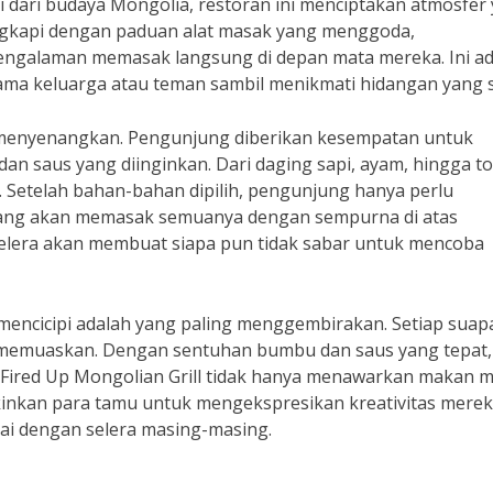
i dari budaya Mongolia, restoran ini menciptakan atmosfer
engkapi dengan paduan alat masak yang menggoda,
galaman memasak langsung di depan mata mereka. Ini ad
ma keluarga atau teman sambil menikmati hidangan yang s
at menyenangkan. Pengunjung diberikan kesempatan untuk
dan saus yang diinginkan. Dari daging sapi, ayam, hingga to
h. Setelah bahan-bahan dipilih, pengunjung hanya perlu
yang akan memasak semuanya dengan sempurna di atas
era akan membuat siapa pun tidak sabar untuk mencoba
mencicipi adalah yang paling menggembirakan. Setiap suap
memuaskan. Dengan sentuhan bumbu dan saus yang tepat,
l Fired Up Mongolian Grill tidak hanya menawarkan makan 
inkan para tamu untuk mengekspresikan kreativitas mere
ai dengan selera masing-masing.