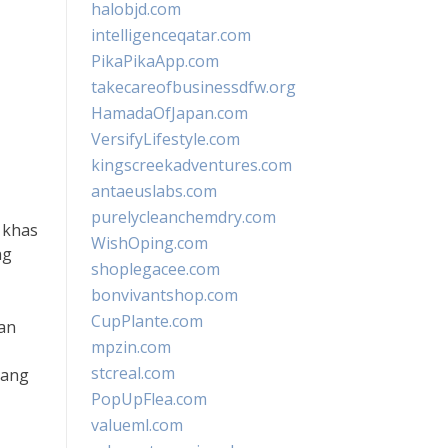
halobjd.com
intelligenceqatar.com
PikaPikaApp.com
takecareofbusinessdfw.org
HamadaOfJapan.com
VersifyLifestyle.com
kingscreekadventures.com
antaeuslabs.com
purelycleanchemdry.com
 khas
WishOping.com
ng
shoplegacee.com
bonvivantshop.com
CupPlante.com
dan
mpzin.com
stcreal.com
yang
PopUpFlea.com
valueml.com