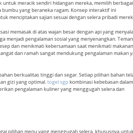
 untuk meracik sendiri hidangan mereka, memilih berbagai
a bumbu yang beraneka ragam. Konsep interaktif ini
k menciptakan sajian sesuai dengan selera pribadi merek
nsasi memasak di atas wajan besar dengan api yang menyala
 juga menjadi pengalaman sosial yang menyenangkan. Teman
 resep dan menikmati kebersamaan saat menikmati makana
g hangat dan ramah sangat mendukung pengalaman makan 
ahan berkualitas tinggi dan segar. Setiap pilihan bahan tel
an gizi yang optimal.
togel sgp
kombinasi kebebasan dalam
berikan pengalaman kuliner yang menggugah selera dan
agai pilihan menu yang menggugah selera, khususnya untu