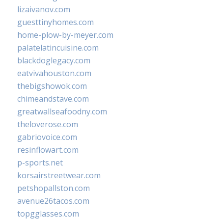
lizaivanov.com
guesttinyhomes.com
home-plow-by-meyer.com
palatelatincuisine.com
blackdoglegacy.com
eatvivahouston.com
thebigshowok.com
chimeandstave.com
greatwallseafoodny.com
theloverose.com
gabriovoice.com
resinflowart.com
p-sports.net
korsairstreetwear.com
petshopallston.com
avenue26tacos.com
topgglasses.com