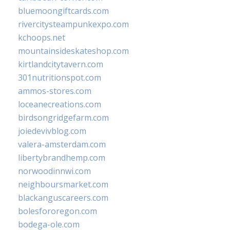
bluemoongiftcards.com
rivercitysteampunkexpo.com
kchoops.net
mountainsideskateshop.com
kirtlandcitytavern.com
301nutritionspot.com
ammos-stores.com
loceanecreations.com
birdsongridgefarm.com
joiedevivblog.com
valera-amsterdam.com
libertybrandhemp.com
norwoodinnwi.com
neighboursmarket.com
blackanguscareers.com
bolesfororegon.com
bodega-ole.com