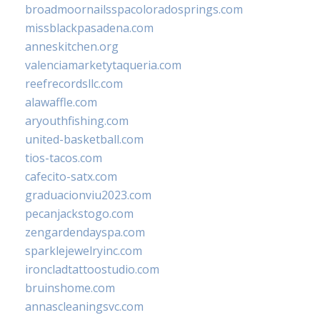
broadmoornailsspacoloradosprings.com
missblackpasadena.com
anneskitchen.org
valenciamarketytaqueria.com
reefrecordsllc.com
alawaffle.com
aryouthfishing.com
united-basketball.com
tios-tacos.com
cafecito-satx.com
graduacionviu2023.com
pecanjackstogo.com
zengardendayspa.com
sparklejewelryinc.com
ironcladtattoostudio.com
bruinshome.com
annascleaningsvc.com