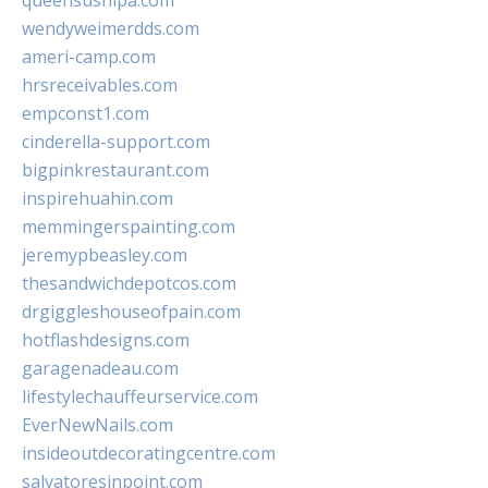
queensushipa.com
wendyweimerdds.com
ameri-camp.com
hrsreceivables.com
empconst1.com
cinderella-support.com
bigpinkrestaurant.com
inspirehuahin.com
memmingerspainting.com
jeremypbeasley.com
thesandwichdepotcos.com
drgiggleshouseofpain.com
hotflashdesigns.com
garagenadeau.com
lifestylechauffeurservice.com
EverNewNails.com
insideoutdecoratingcentre.com
salvatoresinpoint.com