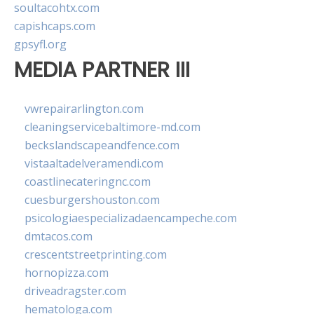
soultacohtx.com
capishcaps.com
gpsyfl.org
MEDIA PARTNER III
vwrepairarlington.com
cleaningservicebaltimore-md.com
beckslandscapeandfence.com
vistaaltadelveramendi.com
coastlinecateringnc.com
cuesburgershouston.com
psicologiaespecializadaencampeche.com
dmtacos.com
crescentstreetprinting.com
hornopizza.com
driveadragster.com
hematologa.com