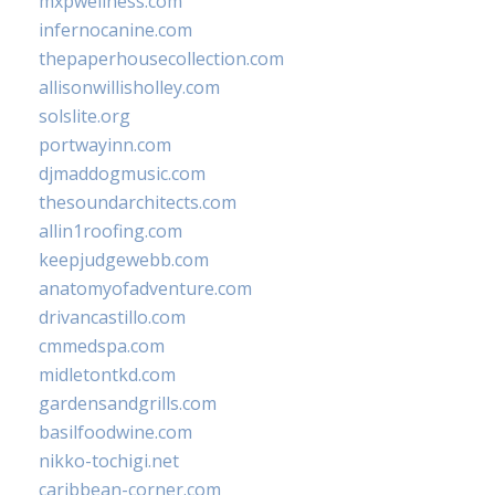
mxpwellness.com
infernocanine.com
thepaperhousecollection.com
allisonwillisholley.com
solslite.org
portwayinn.com
djmaddogmusic.com
thesoundarchitects.com
allin1roofing.com
keepjudgewebb.com
anatomyofadventure.com
drivancastillo.com
cmmedspa.com
midletontkd.com
gardensandgrills.com
basilfoodwine.com
nikko-tochigi.net
caribbean-corner.com