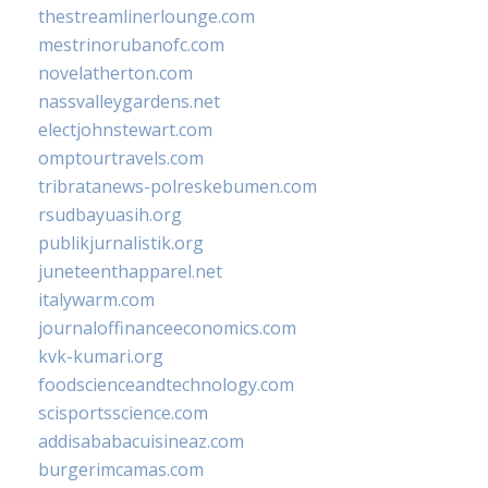
thestreamlinerlounge.com
mestrinorubanofc.com
novelatherton.com
nassvalleygardens.net
electjohnstewart.com
omptourtravels.com
tribratanews-polreskebumen.com
rsudbayuasih.org
publikjurnalistik.org
juneteenthapparel.net
italywarm.com
journaloffinanceeconomics.com
kvk-kumari.org
foodscienceandtechnology.com
scisportsscience.com
addisababacuisineaz.com
burgerimcamas.com