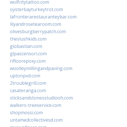
wolfcitytattoo.com
oysterbayturkeytrot.com
lafronterarestauranteybar.com
lilyandrosetearoom.com
olivesburgberrypatch.com
theslushkids.com
giobastian.com
glpascensori.com
rifloorepoxy.com
woolleymillingandpaving.com
uptonpvd.com
2troublegrill.com
casateranga.com
sticksandstonesstudiooh.com
walkers-treeservice.com
shopmossi.com
untamedcollectivesd.com