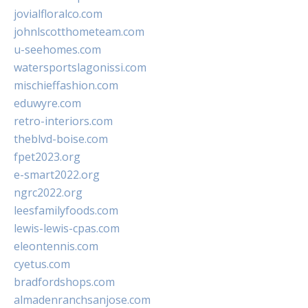
jovialfloralco.com
johnlscotthometeam.com
u-seehomes.com
watersportslagonissi.com
mischieffashion.com
eduwyre.com
retro-interiors.com
theblvd-boise.com
fpet2023.org
e-smart2022.org
ngrc2022.org
leesfamilyfoods.com
lewis-lewis-cpas.com
eleontennis.com
cyetus.com
bradfordshops.com
almadenranchsanjose.com