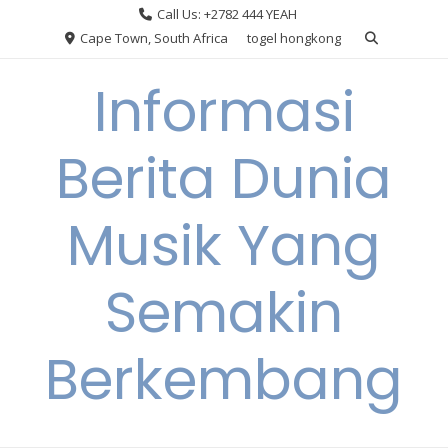
Skip
Call Us: +2782 444 YEAH
to
Cape Town, South Africa
togel hongkong
content
Informasi
Berita Dunia
Musik Yang
Semakin
Berkembang