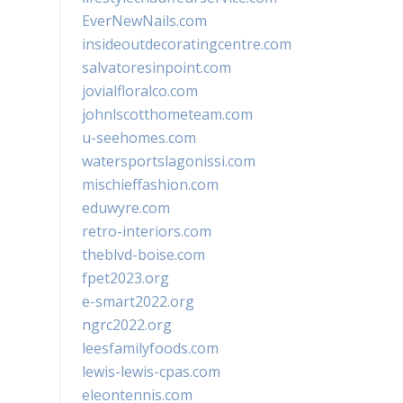
EverNewNails.com
insideoutdecoratingcentre.com
salvatoresinpoint.com
jovialfloralco.com
johnlscotthometeam.com
u-seehomes.com
watersportslagonissi.com
mischieffashion.com
eduwyre.com
retro-interiors.com
theblvd-boise.com
fpet2023.org
e-smart2022.org
ngrc2022.org
leesfamilyfoods.com
lewis-lewis-cpas.com
eleontennis.com