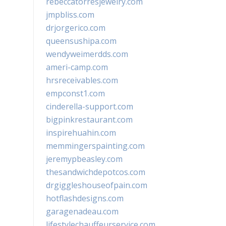
rebeccatorresjewelry.com
jmpbliss.com
drjorgerico.com
queensushipa.com
wendyweimerdds.com
ameri-camp.com
hrsreceivables.com
empconst1.com
cinderella-support.com
bigpinkrestaurant.com
inspirehuahin.com
memmingerspainting.com
jeremypbeasley.com
thesandwichdepotcos.com
drgiggleshouseofpain.com
hotflashdesigns.com
garagenadeau.com
lifestylechauffeurservice.com