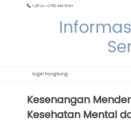
Skip
Call Us: +2782 444 YEAH
to
content
Informas
Se
togel hongkong
Kesenangan Menden
Kesehatan Mental d