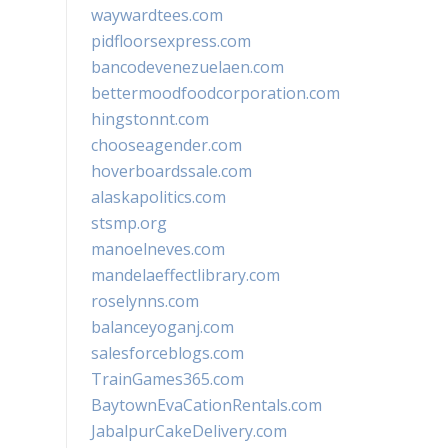
waywardtees.com
pidfloorsexpress.com
bancodevenezuelaen.com
bettermoodfoodcorporation.com
hingstonnt.com
chooseagender.com
hoverboardssale.com
alaskapolitics.com
stsmp.org
manoelneves.com
mandelaeffectlibrary.com
roselynns.com
balanceyoganj.com
salesforceblogs.com
TrainGames365.com
BaytownEvaCationRentals.com
JabalpurCakeDelivery.com