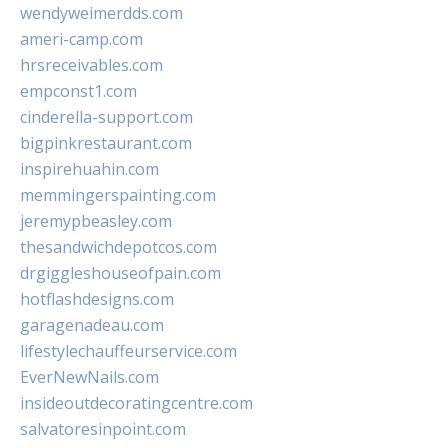
wendyweimerdds.com
ameri-camp.com
hrsreceivables.com
empconst1.com
cinderella-support.com
bigpinkrestaurant.com
inspirehuahin.com
memmingerspainting.com
jeremypbeasley.com
thesandwichdepotcos.com
drgiggleshouseofpain.com
hotflashdesigns.com
garagenadeau.com
lifestylechauffeurservice.com
EverNewNails.com
insideoutdecoratingcentre.com
salvatoresinpoint.com