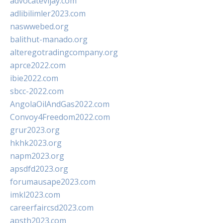
advocatevijay.com
adlibilimler2023.com
naswwebed.org
balithut-manado.org
alteregotradingcompany.org
aprce2022.com
ibie2022.com
sbcc-2022.com
AngolaOilAndGas2022.com
Convoy4Freedom2022.com
grur2023.org
hkhk2023.org
napm2023.org
apsdfd2023.org
forumausape2023.com
imkl2023.com
careerfaircsd2023.com
apsth2023.com