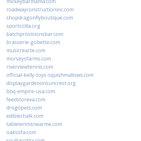
mickeybarmama.com
roadwayconstructioninc.com
shopdragonflyboutique.com
sportszilla.org
batchprovisionsbar.com
brasserie-gobette.com
musicrearte.com
morseysfarms.com
riverviewtennis.com
official-kelly-toys-squishmallows.com
displaygardenonsuncrest.org
bbq-empire-usa.com
feedstoreva.com
drogopets.com
ediblechalk.com
tabletennisnearme.com
oaksofa.com
soultacohtx.com