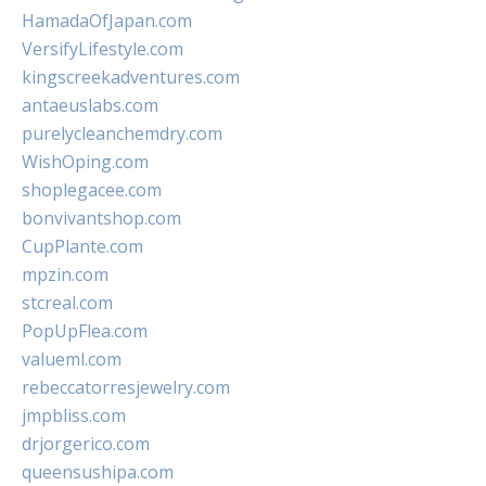
HamadaOfJapan.com
VersifyLifestyle.com
kingscreekadventures.com
antaeuslabs.com
purelycleanchemdry.com
WishOping.com
shoplegacee.com
bonvivantshop.com
CupPlante.com
mpzin.com
stcreal.com
PopUpFlea.com
valueml.com
rebeccatorresjewelry.com
jmpbliss.com
drjorgerico.com
queensushipa.com