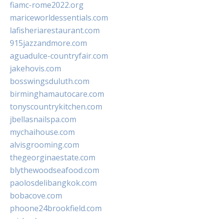
fiamc-rome2022.org
mariceworldessentials.com
lafisheriarestaurant.com
915jazzandmore.com
aguadulce-countryfair.com
jakehovis.com
bosswingsduluth.com
birminghamautocare.com
tonyscountrykitchen.com
jbellasnailspa.com
mychaihouse.com
alvisgrooming.com
thegeorginaestate.com
blythewoodseafood.com
paolosdelibangkok.com
bobacove.com
phoone24brookfield.com