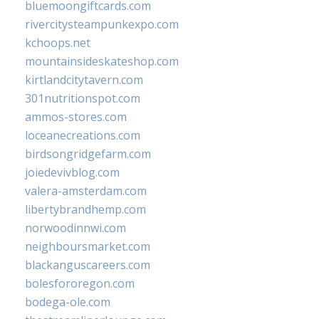
bluemoongiftcards.com
rivercitysteampunkexpo.com
kchoops.net
mountainsideskateshop.com
kirtlandcitytavern.com
301nutritionspot.com
ammos-stores.com
loceanecreations.com
birdsongridgefarm.com
joiedevivblog.com
valera-amsterdam.com
libertybrandhemp.com
norwoodinnwi.com
neighboursmarket.com
blackanguscareers.com
bolesfororegon.com
bodega-ole.com