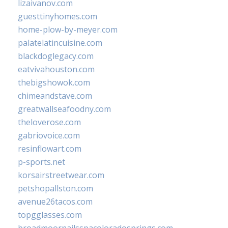
lizaivanov.com
guesttinyhomes.com
home-plow-by-meyer.com
palatelatincuisine.com
blackdoglegacy.com
eatvivahouston.com
thebigshowok.com
chimeandstave.com
greatwallseafoodny.com
theloverose.com
gabriovoice.com
resinflowart.com
p-sports.net
korsairstreetwear.com
petshopallston.com
avenue26tacos.com
topgglasses.com
broadmoornailsspacoloradosprings.com