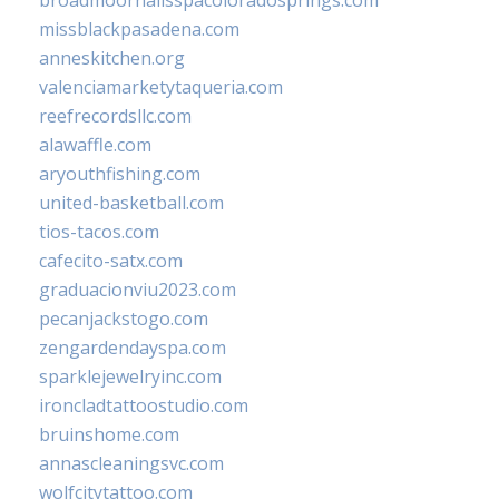
missblackpasadena.com
anneskitchen.org
valenciamarketytaqueria.com
reefrecordsllc.com
alawaffle.com
aryouthfishing.com
united-basketball.com
tios-tacos.com
cafecito-satx.com
graduacionviu2023.com
pecanjackstogo.com
zengardendayspa.com
sparklejewelryinc.com
ironcladtattoostudio.com
bruinshome.com
annascleaningsvc.com
wolfcitytattoo.com