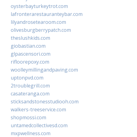
oysterbayturkeytrot.com
lafronterarestauranteybar.com
lilyandrosetearoom.com
olivesburgberrypatch.com
theslushkids.com
giobastian.com
glpascensori.com
rifloorepoxy.com
woolleymillingandpaving.com
uptonpvd.com
2troublegrill.com
casateranga.com
sticksandstonesstudiooh.com
walkers-treeservice.com
shopmossi.com
untamedcollectivesd.com
mxpwellness.com