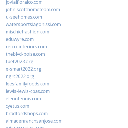
jovialfloralco.com
johnlscotthometeam.com
u-seehomes.com
watersportslagonissi.com
mischieffashion.com
eduwyre.com
retro-interiors.com
theblvd-boise.com
fpet2023.org
e-smart2022.org
ngrc2022.org
leesfamilyfoods.com
lewis-lewis-cpas.com
eleontennis.com
cyetus.com
bradfordshops.com
almadenranchsanjose.com