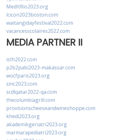
MedItRio2023.org
lcicon2023boston.com
waitangidayfestival2022.com
vacancesscolaires2022.com
MEDIA PARTNER II
isth2022.com
p2b2pabi2023-makassar.com
wocfparis2023.org
sinc2023.com
scdlqatar2022-qa.com
thecolumbiagrill.com
provisionscheeseandwineshoppe.com
khedi2023.org
akademikgeriatri2023.org
marmarapediatri2023.org