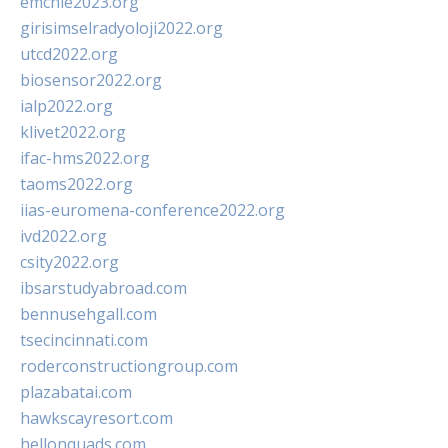
emchie2023.org
girisimselradyoloji2022.org
utcd2022.org
biosensor2022.org
ialp2022.org
klivet2022.org
ifac-hms2022.org
taoms2022.org
iias-euromena-conference2022.org
ivd2022.org
csity2022.org
ibsarstudyabroad.com
bennusehgall.com
tsecincinnati.com
roderconstructiongroup.com
plazabatai.com
hawkscayresort.com
hellonquads.com