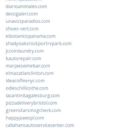
diarioanimales.com
decogaleri.com
unavozparadios.com
shoes-vert.com
elbotanicopanama.com
shadyoaksrockportrvpark.com
jccoinlaundry.com
kautorepair.com
marjaeswinebar.com
elmazatlanclinton.com
ideacoffeenyc.com
odieschillicothe.com
lacantinitagalesburg.com
pizzadeliverybristol.com
greenstarsmogcheck.com
happypawspl.com
callahansautoservicecenter.com