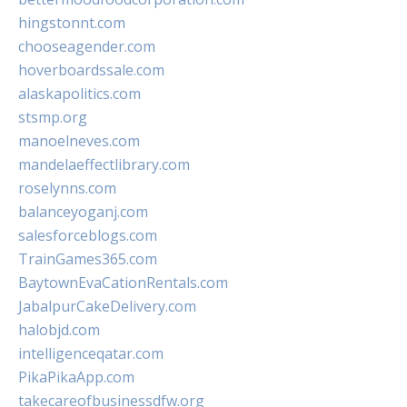
hingstonnt.com
chooseagender.com
hoverboardssale.com
alaskapolitics.com
stsmp.org
manoelneves.com
mandelaeffectlibrary.com
roselynns.com
balanceyoganj.com
salesforceblogs.com
TrainGames365.com
BaytownEvaCationRentals.com
JabalpurCakeDelivery.com
halobjd.com
intelligenceqatar.com
PikaPikaApp.com
takecareofbusinessdfw.org