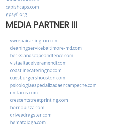
capishcaps.com
gpsyfl.org
MEDIA PARTNER III
vwrepairarlington.com
cleaningservicebaltimore-md.com
beckslandscapeandfence.com
vistaaltadelveramendi.com
coastlinecateringnc.com
cuesburgershouston.com
psicologiaespecializadaencampeche.com
dmtacos.com
crescentstreetprinting.com
hornopizza.com
driveadragster.com
hematologa.com