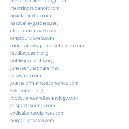
thestreamlinerlounge.com
mestrinorubanofc.com
novelatherton.com
nassvalleygardens.net
electjohnstewart.com
omptourtravels.com
tribratanews-polreskebumen.com
rsudbayuasih.org
publikjurnalistik.org
juneteenthapparel.net
italywarm.com
journaloffinanceeconomics.com
kvk-kumari.org
foodscienceandtechnology.com
scisportsscience.com
addisababacuisineaz.com
burgerimcamas.com