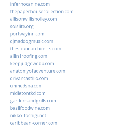
infernocanine.com
thepaperhousecollection.com
allisonwillisholley.com
solslite.org
portwayinn.com
djmaddogmusic.com
thesoundarchitects.com
allin1roofing.com
keepjudgewebb.com
anatomyofadventure.com
drivancastillo.com
cmmedspa.com
midletontkd.com
gardensandgrills.com
basilfoodwine.com
nikko-tochigi.net
caribbean-corner.com