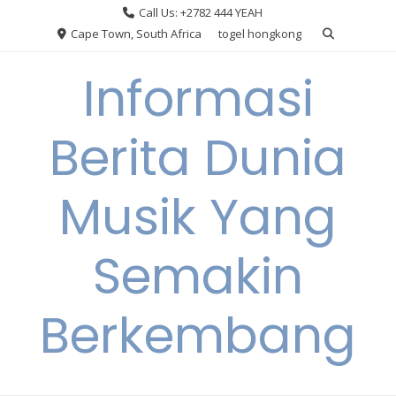
Skip
Call Us: +2782 444 YEAH
to
Cape Town, South Africa
togel hongkong
content
Informasi
Berita Dunia
Musik Yang
Semakin
Berkembang