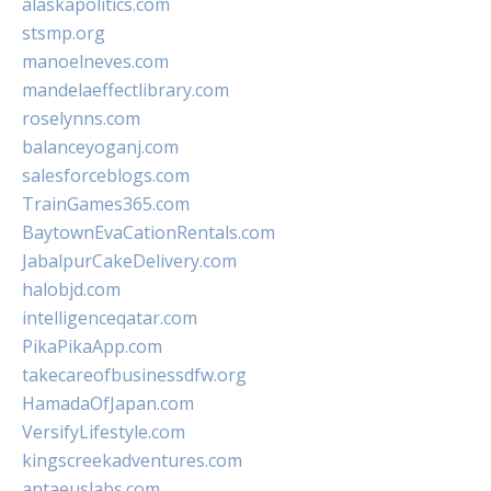
alaskapolitics.com
stsmp.org
manoelneves.com
mandelaeffectlibrary.com
roselynns.com
balanceyoganj.com
salesforceblogs.com
TrainGames365.com
BaytownEvaCationRentals.com
JabalpurCakeDelivery.com
halobjd.com
intelligenceqatar.com
PikaPikaApp.com
takecareofbusinessdfw.org
HamadaOfJapan.com
VersifyLifestyle.com
kingscreekadventures.com
antaeuslabs.com