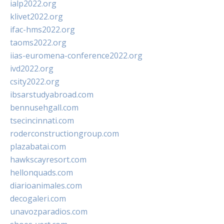
ialp2022.org
klivet2022.org
ifac-hms2022.org
taoms2022.org
iias-euromena-conference2022.org
ivd2022.org
csity2022.org
ibsarstudyabroad.com
bennusehgall.com
tsecincinnati.com
roderconstructiongroup.com
plazabatai.com
hawkscayresort.com
hellonquads.com
diarioanimales.com
decogaleri.com
unavozparadios.com