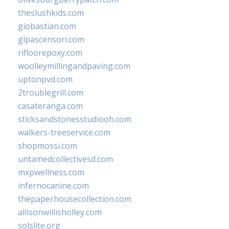
theslushkids.com
giobastian.com
glpascensori.com
rifloorepoxy.com
woolleymillingandpaving.com
uptonpvd.com
2troublegrill.com
casateranga.com
sticksandstonesstudiooh.com
walkers-treeservice.com
shopmossi.com
untamedcollectivesd.com
mxpwellness.com
infernocanine.com
thepaperhousecollection.com
allisonwillisholley.com
solslite.org