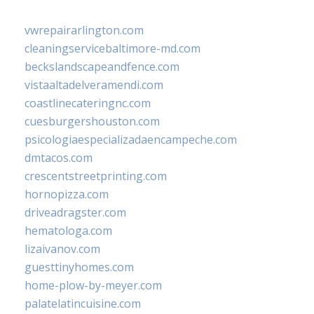
vwrepairarlington.com
cleaningservicebaltimore-md.com
beckslandscapeandfence.com
vistaaltadelveramendi.com
coastlinecateringnc.com
cuesburgershouston.com
psicologiaespecializadaencampeche.com
dmtacos.com
crescentstreetprinting.com
hornopizza.com
driveadragster.com
hematologa.com
lizaivanov.com
guesttinyhomes.com
home-plow-by-meyer.com
palatelatincuisine.com