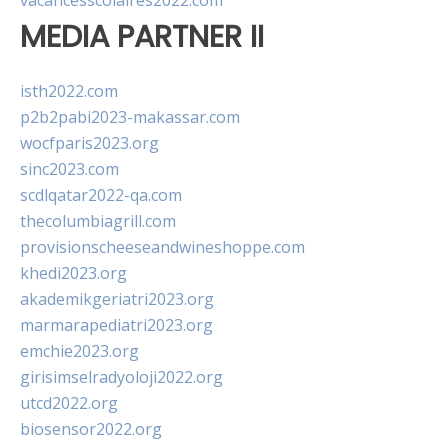
vacancesscolaires2022.com
MEDIA PARTNER II
isth2022.com
p2b2pabi2023-makassar.com
wocfparis2023.org
sinc2023.com
scdlqatar2022-qa.com
thecolumbiagrill.com
provisionscheeseandwineshoppe.com
khedi2023.org
akademikgeriatri2023.org
marmarapediatri2023.org
emchie2023.org
girisimselradyoloji2022.org
utcd2022.org
biosensor2022.org