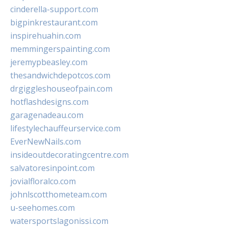
cinderella-support.com
bigpinkrestaurant.com
inspirehuahin.com
memmingerspainting.com
jeremypbeasley.com
thesandwichdepotcos.com
drgiggleshouseofpain.com
hotflashdesigns.com
garagenadeau.com
lifestylechauffeurservice.com
EverNewNails.com
insideoutdecoratingcentre.com
salvatoresinpoint.com
jovialfloralco.com
johnlscotthometeam.com
u-seehomes.com
watersportslagonissi.com