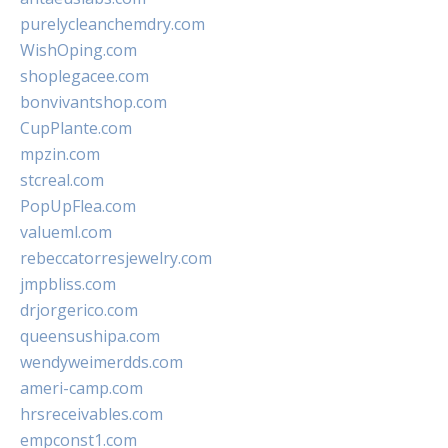
purelycleanchemdry.com
WishOping.com
shoplegacee.com
bonvivantshop.com
CupPlante.com
mpzin.com
stcreal.com
PopUpFlea.com
valueml.com
rebeccatorresjewelry.com
jmpbliss.com
drjorgerico.com
queensushipa.com
wendyweimerdds.com
ameri-camp.com
hrsreceivables.com
empconst1.com