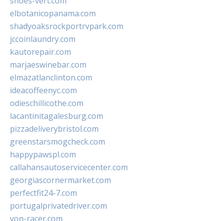
shoes-vert.com
elbotanicopanama.com
shadyoaksrockportrvpark.com
jccoinlaundry.com
kautorepair.com
marjaeswinebar.com
elmazatlanclinton.com
ideacoffeenyc.com
odieschillicothe.com
lacantinitagalesburg.com
pizzadeliverybristol.com
greenstarsmogcheck.com
happypawspl.com
callahansautoservicecenter.com
georgiascornermarket.com
perfectfit24-7.com
portugalprivatedriver.com
von-racer.com