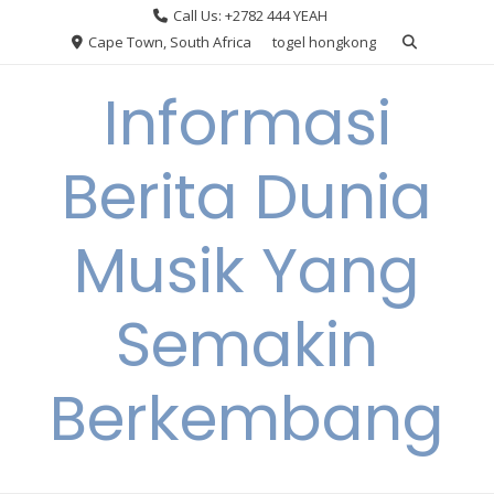
Skip
Call Us: +2782 444 YEAH
to
Cape Town, South Africa
togel hongkong
content
Informasi
Berita Dunia
Musik Yang
Semakin
Berkembang