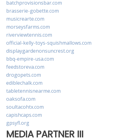
batchprovisionsbar.com
brasserie-gobette.com
musicrearte.com
morseysfarms.com
riverviewtennis.com
official-kelly-toys-squishmallows.com
displaygardenonsuncrest.org
bbq-empire-usa.com
feedstoreva.com
drogopets.com
ediblechalk.com
tabletennisnearme.com
oaksofa.com
soultacohtx.com
capishcaps.com
gpsyfl.org
MEDIA PARTNER III