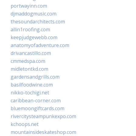
portwayinn.com
djmaddogmusic.com
thesoundarchitects.com
allin1roofing.com
keepjudgewebb.com
anatomyofadventure.com
drivancastillo.com
cmmedspa.com
midletontkd.com
gardensandgrills.com
basilfoodwine.com
nikko-tochigi.net
caribbean-corner.com
bluemoongiftcards.com
rivercitysteampunkexpo.com
kchoops.net
mountainsideskateshop.com