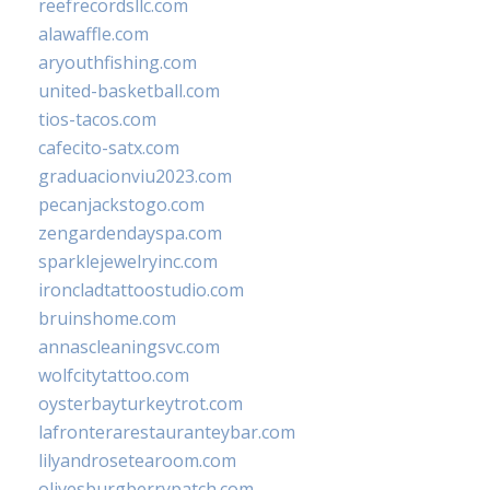
reefrecordsllc.com
alawaffle.com
aryouthfishing.com
united-basketball.com
tios-tacos.com
cafecito-satx.com
graduacionviu2023.com
pecanjackstogo.com
zengardendayspa.com
sparklejewelryinc.com
ironcladtattoostudio.com
bruinshome.com
annascleaningsvc.com
wolfcitytattoo.com
oysterbayturkeytrot.com
lafronterarestauranteybar.com
lilyandrosetearoom.com
olivesburgberrypatch.com