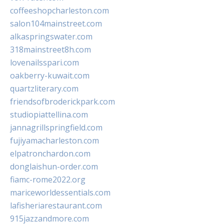
coffeeshopcharleston.com
salon104mainstreet.com
alkaspringswater.com
318mainstreet8h.com
lovenailsspari.com
oakberry-kuwait.com
quartzliterary.com
friendsofbroderickpark.com
studiopiattellina.com
jannagrillspringfield.com
fujiyamacharleston.com
elpatronchardon.com
donglaishun-order.com
fiamc-rome2022.org
mariceworldessentials.com
lafisheriarestaurant.com
915jazzandmore.com