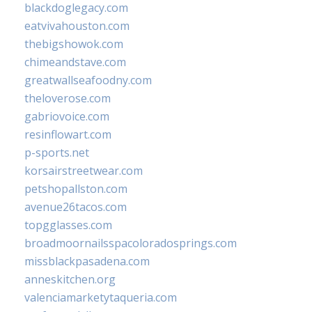
blackdoglegacy.com
eatvivahouston.com
thebigshowok.com
chimeandstave.com
greatwallseafoodny.com
theloverose.com
gabriovoice.com
resinflowart.com
p-sports.net
korsairstreetwear.com
petshopallston.com
avenue26tacos.com
topgglasses.com
broadmoornailsspacoloradosprings.com
missblackpasadena.com
anneskitchen.org
valenciamarketytaqueria.com