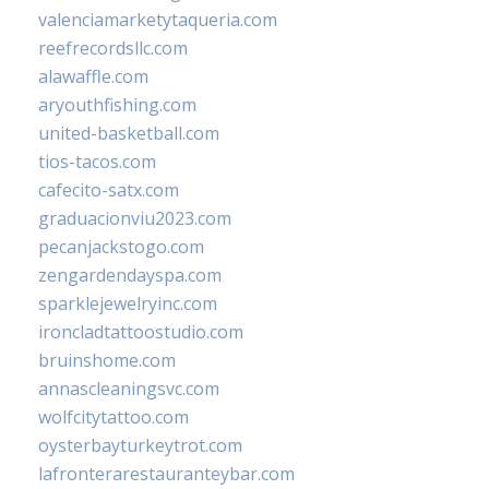
valenciamarketytaqueria.com
reefrecordsllc.com
alawaffle.com
aryouthfishing.com
united-basketball.com
tios-tacos.com
cafecito-satx.com
graduacionviu2023.com
pecanjackstogo.com
zengardendayspa.com
sparklejewelryinc.com
ironcladtattoostudio.com
bruinshome.com
annascleaningsvc.com
wolfcitytattoo.com
oysterbayturkeytrot.com
lafronterarestauranteybar.com