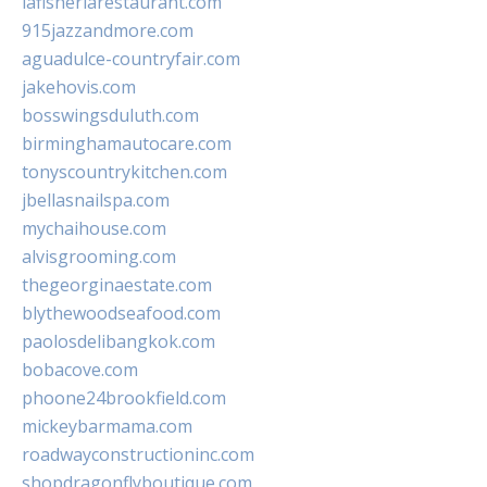
lafisheriarestaurant.com
915jazzandmore.com
aguadulce-countryfair.com
jakehovis.com
bosswingsduluth.com
birminghamautocare.com
tonyscountrykitchen.com
jbellasnailspa.com
mychaihouse.com
alvisgrooming.com
thegeorginaestate.com
blythewoodseafood.com
paolosdelibangkok.com
bobacove.com
phoone24brookfield.com
mickeybarmama.com
roadwayconstructioninc.com
shopdragonflyboutique.com