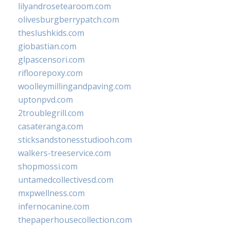
lilyandrosetearoom.com
olivesburgberrypatch.com
theslushkids.com
giobastian.com
glpascensori.com
rifloorepoxy.com
woolleymillingandpaving.com
uptonpvd.com
2troublegrill.com
casateranga.com
sticksandstonesstudiooh.com
walkers-treeservice.com
shopmossi.com
untamedcollectivesd.com
mxpwellness.com
infernocanine.com
thepaperhousecollection.com