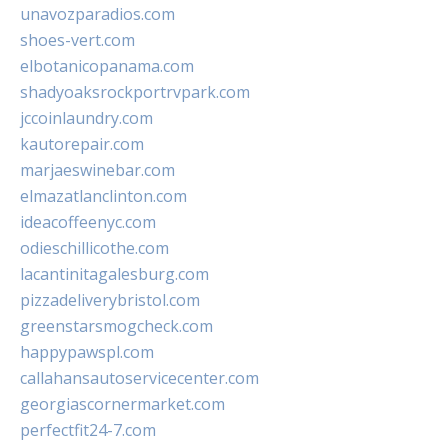
unavozparadios.com
shoes-vert.com
elbotanicopanama.com
shadyoaksrockportrvpark.com
jccoinlaundry.com
kautorepair.com
marjaeswinebar.com
elmazatlanclinton.com
ideacoffeenyc.com
odieschillicothe.com
lacantinitagalesburg.com
pizzadeliverybristol.com
greenstarsmogcheck.com
happypawspl.com
callahansautoservicecenter.com
georgiascornermarket.com
perfectfit24-7.com