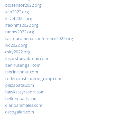
biosensor2022.org
ialp2022.org
klivet2022.org
ifac-hms2022.org
taoms2022.org
iias-euromena-conference2022.org
ivd2022.org
csity2022.org
ibsarstudyabroad.com
bennusehgall.com
tsecincinnati.com
roderconstructiongroup.com
plazabatai.com
hawkscayresort.com
hellonquads.com
diarioanimales.com
decogaleri.com