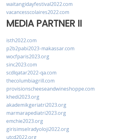
waitangidayfestival2022.com
vacancesscolaires2022.com
MEDIA PARTNER II
isth2022.com
p2b2pabi2023-makassar.com
wocfparis2023.org
sinc2023.com
scdlqatar2022-qa.com
thecolumbiagrill.com
provisionscheeseandwineshoppe.com
khedi2023.org
akademikgeriatri2023.org
marmarapediatri2023.org
emchie2023.org
girisimselradyoloji2022.org
utcd2022.org