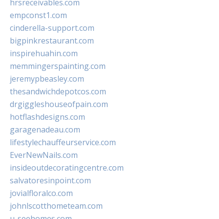
hrsreceivables.com
empconst1.com
cinderella-support.com
bigpinkrestaurant.com
inspirehuahin.com
memmingerspainting.com
jeremypbeasley.com
thesandwichdepotcos.com
drgiggleshouseofpain.com
hotflashdesigns.com
garagenadeau.com
lifestylechauffeurservice.com
EverNewNails.com
insideoutdecoratingcentre.com
salvatoresinpoint.com
jovialfloralco.com
johnlscotthometeam.com
u-seehomes.com