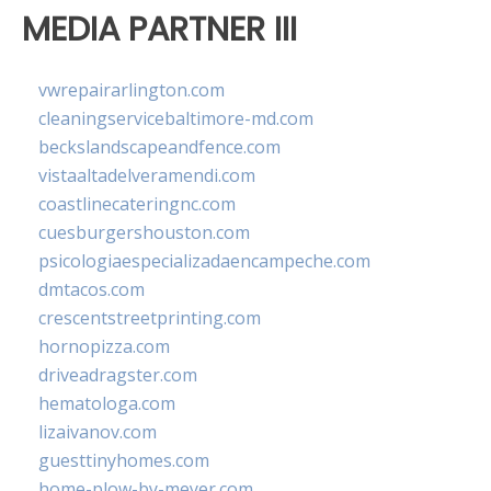
MEDIA PARTNER III
vwrepairarlington.com
cleaningservicebaltimore-md.com
beckslandscapeandfence.com
vistaaltadelveramendi.com
coastlinecateringnc.com
cuesburgershouston.com
psicologiaespecializadaencampeche.com
dmtacos.com
crescentstreetprinting.com
hornopizza.com
driveadragster.com
hematologa.com
lizaivanov.com
guesttinyhomes.com
home-plow-by-meyer.com