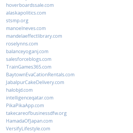
hoverboardssale.com
alaskapolitics.com
stsmp.org
manoelneves.com
mandelaeffectlibrary.com
roselynns.com
balanceyoganj.com
salesforceblogs.com
TrainGames365.com
BaytownEvaCationRentals.com
JabalpurCakeDelivery.com
halobjd.com
intelligenceqatar.com
PikaPikaApp.com
takecareofbusinessdfw.org
HamadaOfJapan.com
VersifyLifestyle.com