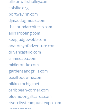
allisonwillisholley.com
solslite.org
portwayinn.com
djmaddogmusic.com
thesoundarchitects.com
allin1roofing.com
keepjudgewebb.com
anatomyofadventure.com
drivancastillo.com
cmmedspa.com
midletontkd.com
gardensandgrills.com
basilfoodwine.com
nikko-tochigi.net
caribbean-corner.com
bluemoongiftcards.com
rivercitysteampunkexpo.com
kchoops.net