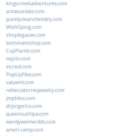
kingscreekadventures.com
antaeuslabs.com
purelycleanchemdry.com
WishOping.com
shoplegacee.com
bonvivantshop.com
CupPlante.com
mpzin.com
stcreal.com
PopUpFlea.com
valueml.com
rebeccatorresjewelry.com
jmpbliss.com
drjorgerico.com
queensushipa.com
wendyweimerdds.com
ameri-camp.com