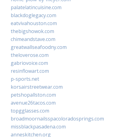
palatelatincuisine.com
blackdoglegacy.com
eatvivahouston.com
thebigshowok.com
chimeandstave.com
greatwallseafoodny.com
theloverose.com
gabriovoice.com
resinflowart.com
p-sports.net
korsairstreetwear.com
petshopallston.com
avenue26tacos.com
topgglasses.com
broadmoornailsspacoloradosprings.com
missblackpasadena.com
anneskitchen.org