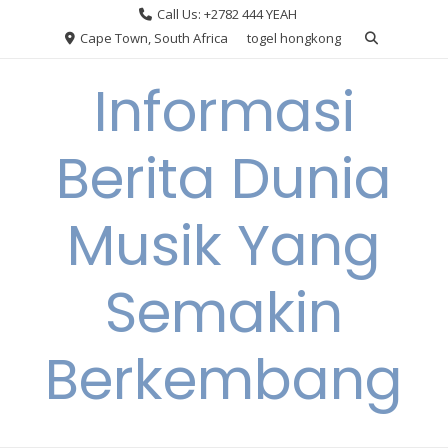
Skip
Call Us: +2782 444 YEAH
to
Cape Town, South Africa
togel hongkong
content
Informasi
Berita Dunia
Musik Yang
Semakin
Berkembang