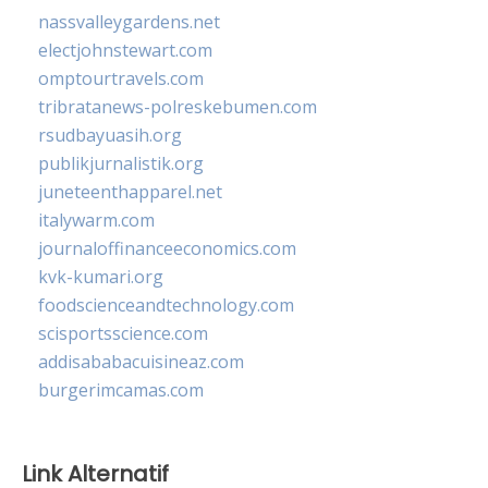
nassvalleygardens.net
electjohnstewart.com
omptourtravels.com
tribratanews-polreskebumen.com
rsudbayuasih.org
publikjurnalistik.org
juneteenthapparel.net
italywarm.com
journaloffinanceeconomics.com
kvk-kumari.org
foodscienceandtechnology.com
scisportsscience.com
addisababacuisineaz.com
burgerimcamas.com
Link Alternatif