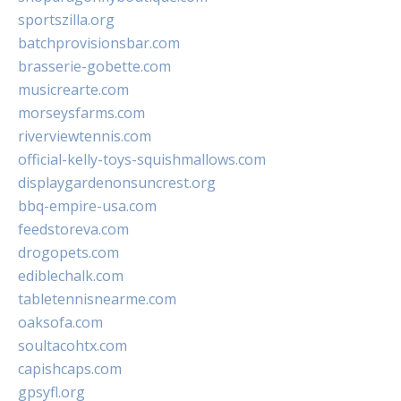
sportszilla.org
batchprovisionsbar.com
brasserie-gobette.com
musicrearte.com
morseysfarms.com
riverviewtennis.com
official-kelly-toys-squishmallows.com
displaygardenonsuncrest.org
bbq-empire-usa.com
feedstoreva.com
drogopets.com
ediblechalk.com
tabletennisnearme.com
oaksofa.com
soultacohtx.com
capishcaps.com
gpsyfl.org