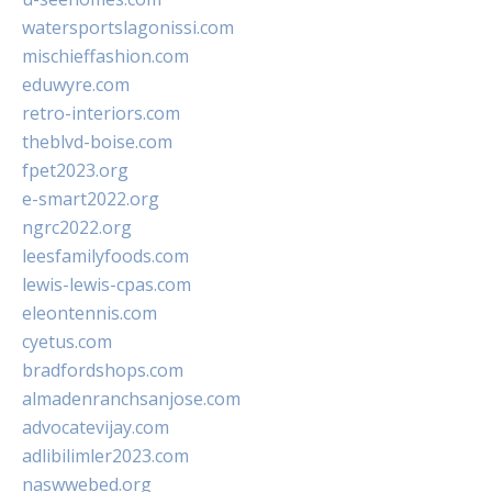
watersportslagonissi.com
mischieffashion.com
eduwyre.com
retro-interiors.com
theblvd-boise.com
fpet2023.org
e-smart2022.org
ngrc2022.org
leesfamilyfoods.com
lewis-lewis-cpas.com
eleontennis.com
cyetus.com
bradfordshops.com
almadenranchsanjose.com
advocatevijay.com
adlibilimler2023.com
naswwebed.org