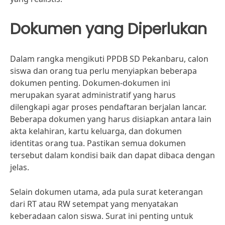
Dokumen yang Diperlukan
Dalam rangka mengikuti PPDB SD Pekanbaru, calon
siswa dan orang tua perlu menyiapkan beberapa
dokumen penting. Dokumen-dokumen ini
merupakan syarat administratif yang harus
dilengkapi agar proses pendaftaran berjalan lancar.
Beberapa dokumen yang harus disiapkan antara lain
akta kelahiran, kartu keluarga, dan dokumen
identitas orang tua. Pastikan semua dokumen
tersebut dalam kondisi baik dan dapat dibaca dengan
jelas.
Selain dokumen utama, ada pula surat keterangan
dari RT atau RW setempat yang menyatakan
keberadaan calon siswa. Surat ini penting untuk