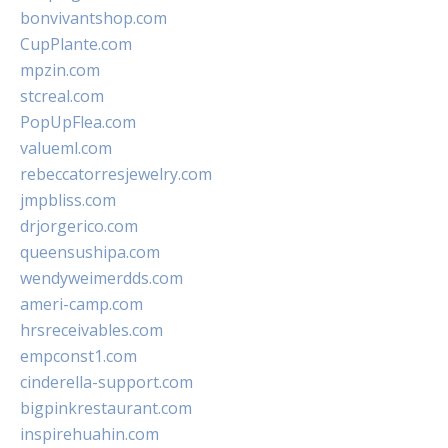
bonvivantshop.com
CupPlante.com
mpzin.com
stcreal.com
PopUpFlea.com
valueml.com
rebeccatorresjewelry.com
jmpbliss.com
drjorgerico.com
queensushipa.com
wendyweimerdds.com
ameri-camp.com
hrsreceivables.com
empconst1.com
cinderella-support.com
bigpinkrestaurant.com
inspirehuahin.com