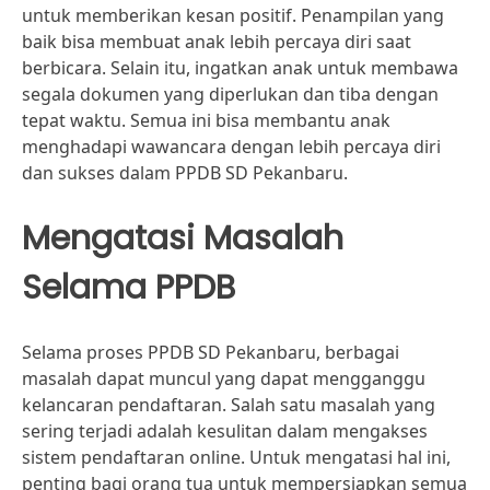
untuk memberikan kesan positif. Penampilan yang
baik bisa membuat anak lebih percaya diri saat
berbicara. Selain itu, ingatkan anak untuk membawa
segala dokumen yang diperlukan dan tiba dengan
tepat waktu. Semua ini bisa membantu anak
menghadapi wawancara dengan lebih percaya diri
dan sukses dalam PPDB SD Pekanbaru.
Mengatasi Masalah
Selama PPDB
Selama proses PPDB SD Pekanbaru, berbagai
masalah dapat muncul yang dapat mengganggu
kelancaran pendaftaran. Salah satu masalah yang
sering terjadi adalah kesulitan dalam mengakses
sistem pendaftaran online. Untuk mengatasi hal ini,
penting bagi orang tua untuk mempersiapkan semua