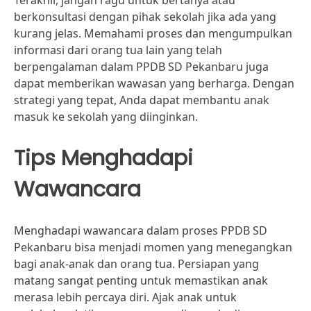
Terakhir, jangan ragu untuk bertanya atau
berkonsultasi dengan pihak sekolah jika ada yang
kurang jelas. Memahami proses dan mengumpulkan
informasi dari orang tua lain yang telah
berpengalaman dalam PPDB SD Pekanbaru juga
dapat memberikan wawasan yang berharga. Dengan
strategi yang tepat, Anda dapat membantu anak
masuk ke sekolah yang diinginkan.
Tips Menghadapi
Wawancara
Menghadapi wawancara dalam proses PPDB SD
Pekanbaru bisa menjadi momen yang menegangkan
bagi anak-anak dan orang tua. Persiapan yang
matang sangat penting untuk memastikan anak
merasa lebih percaya diri. Ajak anak untuk