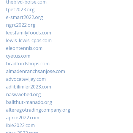
theblvd-boise.com
fpet2023.org
e-smart2022.org
ngrc2022.org
leesfamilyfoods.com
lewis-lewis-cpas.com
eleontennis.com
cyetus.com
bradfordshops.com
almadenranchsanjose.com
advocatevijay.com
adlibilimler2023.com
naswwebed.org
balithut-manado.org
alteregotradingcompany.org
aprce2022.com
ibie2022.com