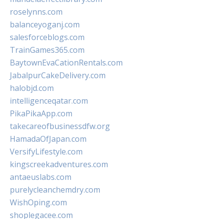
roselynns.com
balanceyoganj.com
salesforceblogs.com
TrainGames365.com
BaytownEvaCationRentals.com
JabalpurCakeDelivery.com
halobjd.com
intelligenceqatar.com
PikaPikaApp.com
takecareofbusinessdfw.org
HamadaOfJapan.com
VersifyLifestyle.com
kingscreekadventures.com
antaeuslabs.com
purelycleanchemdry.com
WishOping.com
shoplegacee.com