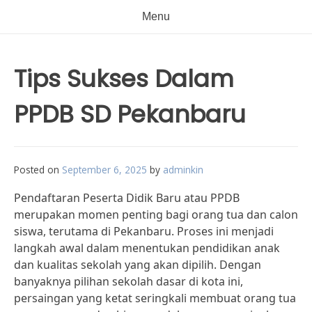
Menu
Tips Sukses Dalam
PPDB SD Pekanbaru
Posted on
September 6, 2025
by
adminkin
Pendaftaran Peserta Didik Baru atau PPDB
merupakan momen penting bagi orang tua dan calon
siswa, terutama di Pekanbaru. Proses ini menjadi
langkah awal dalam menentukan pendidikan anak
dan kualitas sekolah yang akan dipilih. Dengan
banyaknya pilihan sekolah dasar di kota ini,
persaingan yang ketat seringkali membuat orang tua