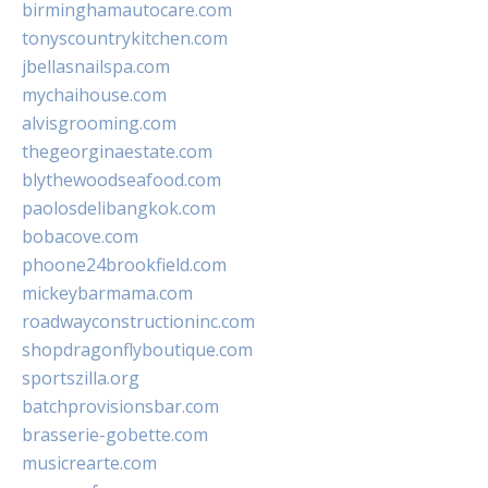
birminghamautocare.com
tonyscountrykitchen.com
jbellasnailspa.com
mychaihouse.com
alvisgrooming.com
thegeorginaestate.com
blythewoodseafood.com
paolosdelibangkok.com
bobacove.com
phoone24brookfield.com
mickeybarmama.com
roadwayconstructioninc.com
shopdragonflyboutique.com
sportszilla.org
batchprovisionsbar.com
brasserie-gobette.com
musicrearte.com