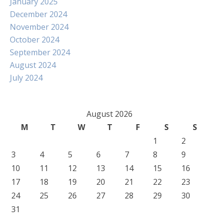
January 2025
December 2024
November 2024
October 2024
September 2024
August 2024
July 2024
August 2026
M
T
W
T
F
S
S
1
2
3
4
5
6
7
8
9
10
11
12
13
14
15
16
17
18
19
20
21
22
23
24
25
26
27
28
29
30
31