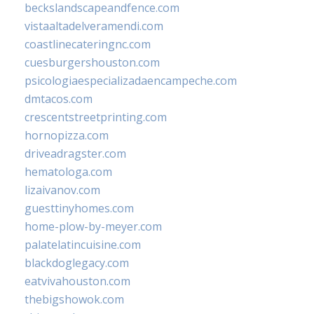
beckslandscapeandfence.com
vistaaltadelveramendi.com
coastlinecateringnc.com
cuesburgershouston.com
psicologiaespecializadaencampeche.com
dmtacos.com
crescentstreetprinting.com
hornopizza.com
driveadragster.com
hematologa.com
lizaivanov.com
guesttinyhomes.com
home-plow-by-meyer.com
palatelatincuisine.com
blackdoglegacy.com
eatvivahouston.com
thebigshowok.com