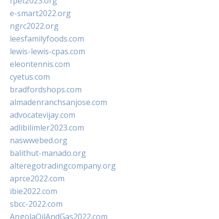
fpet2023.org
e-smart2022.org
ngrc2022.org
leesfamilyfoods.com
lewis-lewis-cpas.com
eleontennis.com
cyetus.com
bradfordshops.com
almadenranchsanjose.com
advocatevijay.com
adlibilimler2023.com
naswwebed.org
balithut-manado.org
alteregotradingcompany.org
aprce2022.com
ibie2022.com
sbcc-2022.com
AngolaOilAndGas2022.com