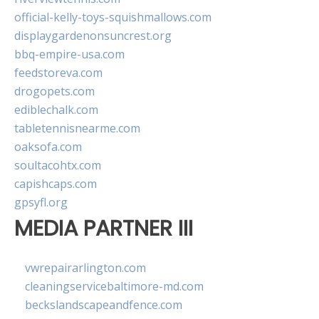
official-kelly-toys-squishmallows.com
displaygardenonsuncrest.org
bbq-empire-usa.com
feedstoreva.com
drogopets.com
ediblechalk.com
tabletennisnearme.com
oaksofa.com
soultacohtx.com
capishcaps.com
gpsyfl.org
MEDIA PARTNER III
vwrepairarlington.com
cleaningservicebaltimore-md.com
beckslandscapeandfence.com