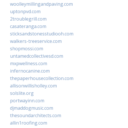
woolleymillingandpaving.com
uptonpvd.com
2troublegrill.com
casateranga.com
sticksandstonesstudiooh.com
walkers-treeservice.com
shopmossi.com
untamedcollectivesd.com
mxpwellness.com
infernocanine.com
thepaperhousecollection.com
allisonwillisholley.com
solslite.org
portwayinn.com
djmaddogmusic.com
thesoundarchitects.com
allin1roofing.com