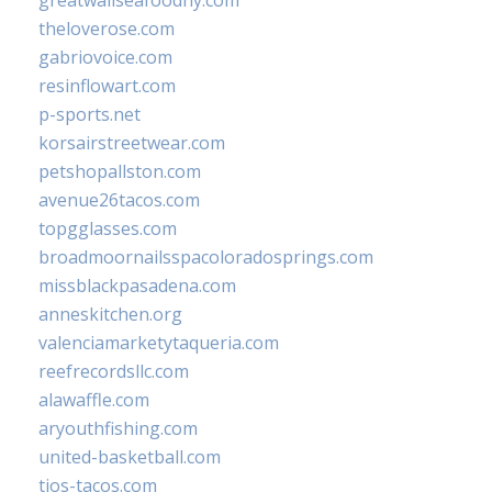
theloverose.com
gabriovoice.com
resinflowart.com
p-sports.net
korsairstreetwear.com
petshopallston.com
avenue26tacos.com
topgglasses.com
broadmoornailsspacoloradosprings.com
missblackpasadena.com
anneskitchen.org
valenciamarketytaqueria.com
reefrecordsllc.com
alawaffle.com
aryouthfishing.com
united-basketball.com
tios-tacos.com