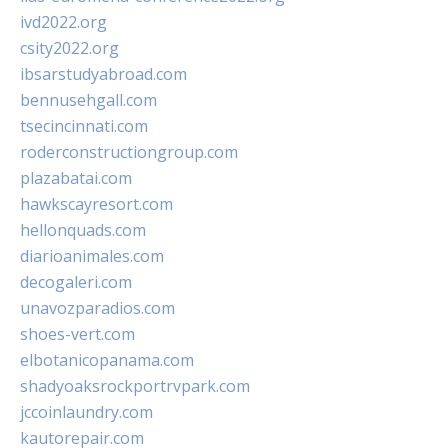
ivd2022.org
csity2022.org
ibsarstudyabroad.com
bennusehgall.com
tsecincinnati.com
roderconstructiongroup.com
plazabatai.com
hawkscayresort.com
hellonquads.com
diarioanimales.com
decogaleri.com
unavozparadios.com
shoes-vert.com
elbotanicopanama.com
shadyoaksrockportrvpark.com
jccoinlaundry.com
kautorepair.com