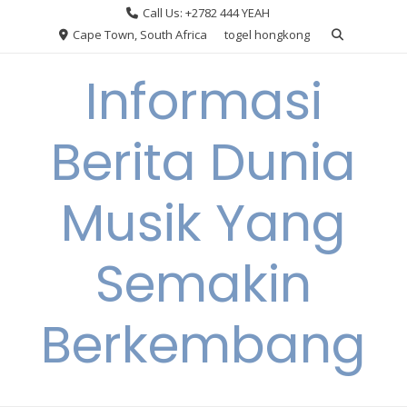
Skip
Call Us: +2782 444 YEAH
to
Cape Town, South Africa
togel hongkong
content
Informasi
Berita Dunia
Musik Yang
Semakin
Berkembang