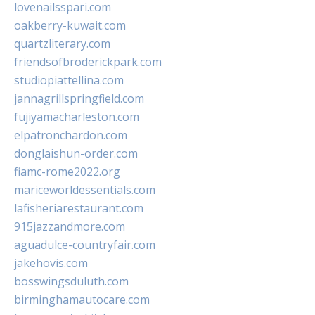
lovenailsspari.com
oakberry-kuwait.com
quartzliterary.com
friendsofbroderickpark.com
studiopiattellina.com
jannagrillspringfield.com
fujiyamacharleston.com
elpatronchardon.com
donglaishun-order.com
fiamc-rome2022.org
mariceworldessentials.com
lafisheriarestaurant.com
915jazzandmore.com
aguadulce-countryfair.com
jakehovis.com
bosswingsduluth.com
birminghamautocare.com