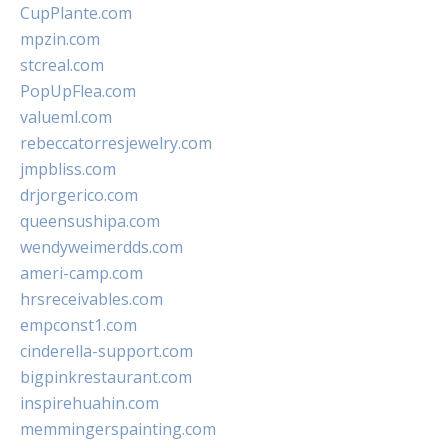
CupPlante.com
mpzin.com
stcreal.com
PopUpFlea.com
valueml.com
rebeccatorresjewelry.com
jmpbliss.com
drjorgerico.com
queensushipa.com
wendyweimerdds.com
ameri-camp.com
hrsreceivables.com
empconst1.com
cinderella-support.com
bigpinkrestaurant.com
inspirehuahin.com
memmingerspainting.com