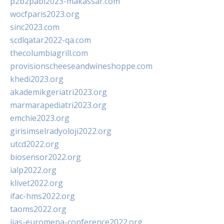
p2b2pabi2023-makassar.com
wocfparis2023.org
sinc2023.com
scdlqatar2022-qa.com
thecolumbiagrill.com
provisionscheeseandwineshoppe.com
khedi2023.org
akademikgeriatri2023.org
marmarapediatri2023.org
emchie2023.org
girisimselradyoloji2022.org
utcd2022.org
biosensor2022.org
ialp2022.org
klivet2022.org
ifac-hms2022.org
taoms2022.org
iias-euromena-conference2022.org