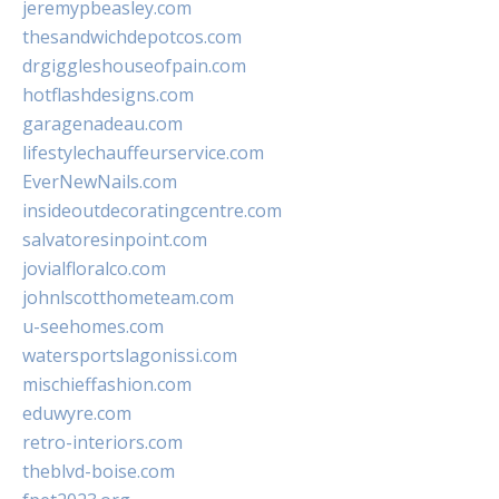
jeremypbeasley.com
thesandwichdepotcos.com
drgiggleshouseofpain.com
hotflashdesigns.com
garagenadeau.com
lifestylechauffeurservice.com
EverNewNails.com
insideoutdecoratingcentre.com
salvatoresinpoint.com
jovialfloralco.com
johnlscotthometeam.com
u-seehomes.com
watersportslagonissi.com
mischieffashion.com
eduwyre.com
retro-interiors.com
theblvd-boise.com