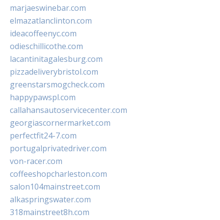
marjaeswinebar.com
elmazatlanclinton.com
ideacoffeenyc.com
odieschillicothe.com
lacantinitagalesburg.com
pizzadeliverybristol.com
greenstarsmogcheck.com
happypawspl.com
callahansautoservicecenter.com
georgiascornermarket.com
perfectfit24-7.com
portugalprivatedriver.com
von-racer.com
coffeeshopcharleston.com
salon104mainstreet.com
alkaspringswater.com
318mainstreet8h.com