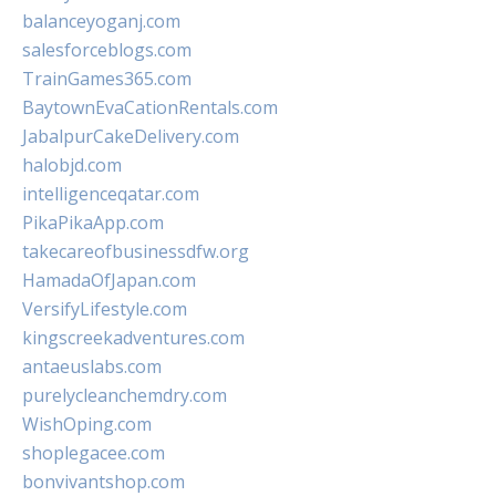
balanceyoganj.com
salesforceblogs.com
TrainGames365.com
BaytownEvaCationRentals.com
JabalpurCakeDelivery.com
halobjd.com
intelligenceqatar.com
PikaPikaApp.com
takecareofbusinessdfw.org
HamadaOfJapan.com
VersifyLifestyle.com
kingscreekadventures.com
antaeuslabs.com
purelycleanchemdry.com
WishOping.com
shoplegacee.com
bonvivantshop.com