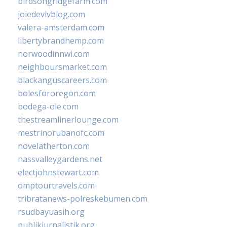
birdsongridgefarm.com
joiedevivblog.com
valera-amsterdam.com
libertybrandhemp.com
norwoodinnwi.com
neighboursmarket.com
blackanguscareers.com
bolesfororegon.com
bodega-ole.com
thestreamlinerlounge.com
mestrinorubanofc.com
novelatherton.com
nassvalleygardens.net
electjohnstewart.com
omptourtravels.com
tribratanews-polreskebumen.com
rsudbayuasih.org
publikjurnalistik.org