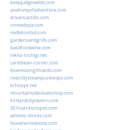
keepjudgewebb.com
anatomyofadventure.com
drivancastillo.com
cmmedspa.com
midletontkd.com
gardensandgrills.com
basilfoodwine.com
nikko-tochigi.net
caribbean-corner.com
bluemoongiftcards.com
rivercitysteampunkexpo.com
kchoops.net
mountainsideskateshop.com
kirtlandcitytavern.com
301nutritionspot.com
ammos-stores.com
loceanecreations.com