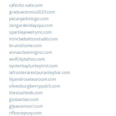
cafecito-satx.com
graduacionviu2023.com
pecanjackstogo.com
zengardendayspa.com
sparklejewelryinc.com
ironcladtattoostudio.com
bruinshome.com
annascleaningsvc.com
wolfcitytattoo.com
oysterbayturkeytrot.com
lafronterarestauranteybar.com
lilyandrosetearoom.com
olivesburgberrypatch.com
theslushkids.com
giobastian.com
glpascensori.com
rifloorepoxy.com