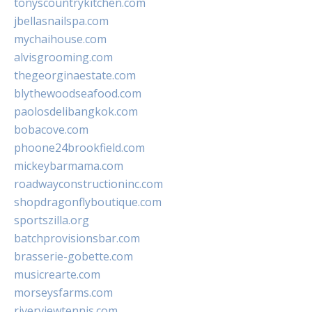
tonyscountrykitchen.com
jbellasnailspa.com
mychaihouse.com
alvisgrooming.com
thegeorginaestate.com
blythewoodseafood.com
paolosdelibangkok.com
bobacove.com
phoone24brookfield.com
mickeybarmama.com
roadwayconstructioninc.com
shopdragonflyboutique.com
sportszilla.org
batchprovisionsbar.com
brasserie-gobette.com
musicrearte.com
morseysfarms.com
riverviewtennis.com