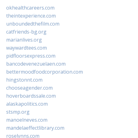
okhealthcareers.com
theintexperience.com
unboundedthefilm.com
catfriends-bg.org
marianlives.org
waywardtees.com
pidfloorsexpress.com
bancodevenezuelaen.com
bettermoodfoodcorporation.com
hingstonnt.com
chooseagender.com
hoverboardssale.com
alaskapolitics.com
stsmp.org
manoelneves.com
mandelaeffectlibrary.com
roselynns.com