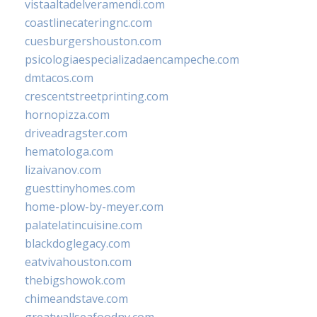
vistaaltadelveramendi.com
coastlinecateringnc.com
cuesburgershouston.com
psicologiaespecializadaencampeche.com
dmtacos.com
crescentstreetprinting.com
hornopizza.com
driveadragster.com
hematologa.com
lizaivanov.com
guesttinyhomes.com
home-plow-by-meyer.com
palatelatincuisine.com
blackdoglegacy.com
eatvivahouston.com
thebigshowok.com
chimeandstave.com
greatwallseafoodny.com