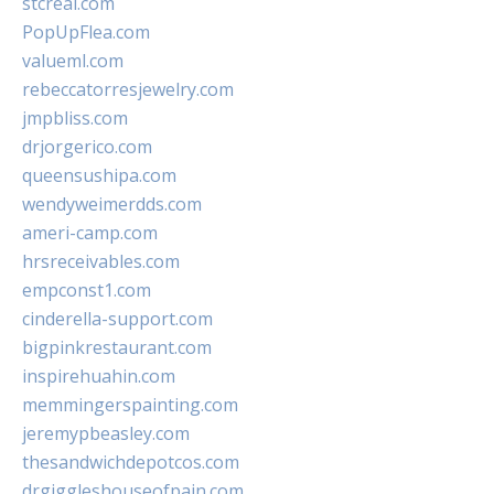
stcreal.com
PopUpFlea.com
valueml.com
rebeccatorresjewelry.com
jmpbliss.com
drjorgerico.com
queensushipa.com
wendyweimerdds.com
ameri-camp.com
hrsreceivables.com
empconst1.com
cinderella-support.com
bigpinkrestaurant.com
inspirehuahin.com
memmingerspainting.com
jeremypbeasley.com
thesandwichdepotcos.com
drgiggleshouseofpain.com