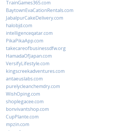
TrainGames365.com
BaytownEvaCationRentals.com
JabalpurCakeDelivery.com
halobjd.com
intelligenceqatar.com
PikaPikaApp.com
takecareofbusinessdfw.org
HamadaOfJapan.com
VersifyLifestyle.com
kingscreekadventures.com
antaeuslabs.com
purelycleanchemdry.com
WishOping.com
shoplegacee.com
bonvivantshop.com
CupPlante.com
mpzin.com