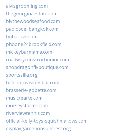
alvisgrooming.com
thegeorginaestate.com
blythewoodseafood.com
paolosdelibangkok.com
bobacove.com
phoone24brookfield.com
mickeybarmama.com
roadwayconstructioninc.com
shopdragonflyboutique.com
sportszilla.org
batchprovisionsbar.com
brasserie-gobette.com
musicrearte.com
morseysfarms.com
riverviewtennis.com
official-kelly-toys-squishmallows.com
displaygardenonsuncrest.org