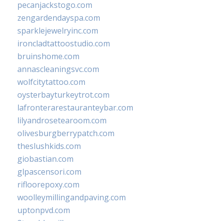
pecanjackstogo.com
zengardendayspa.com
sparklejewelryinc.com
ironcladtattoostudio.com
bruinshome.com
annascleaningsvc.com
wolfcitytattoo.com
oysterbayturkeytrot.com
lafronterarestauranteybar.com
lilyandrosetearoom.com
olivesburgberrypatch.com
theslushkids.com
giobastian.com
glpascensori.com
rifloorepoxy.com
woolleymillingandpaving.com
uptonpvd.com