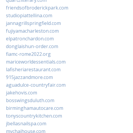
quartzliterary.com
friendsofbroderickpark.com
studiopiattellina.com
jannagrillspringfield.com
fujiyamacharleston.com
elpatronchardon.com
donglaishun-order.com
fiamc-rome2022.org
mariceworldessentials.com
lafisheriarestaurant.com
915jazzandmore.com
aguadulce-countryfair.com
jakehovis.com
bosswingsduluth.com
birminghamautocare.com
tonyscountrykitchen.com
jbellasnailspa.com
mychaihouse.com