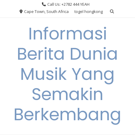
Skip
Call Us: +2782 444 YEAH
to
Cape Town, South Africa
togel hongkong
content
Informasi
Berita Dunia
Musik Yang
Semakin
Berkembang