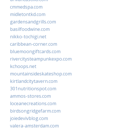
cmmedspa.com
midletontkd.com
gardensandgrills.com
basilfoodwine.com
nikko-tochigi.net
caribbean-corner.com
bluemoongiftcards.com
rivercitysteampunkexpo.com
kchoops.net
mountainsideskateshop.com
kirtlandcitytavern.com
301nutritionspot.com
ammos-stores.com
loceanecreations.com
birdsongridgefarm.com
joiedevivblog.com
valera-amsterdam.com