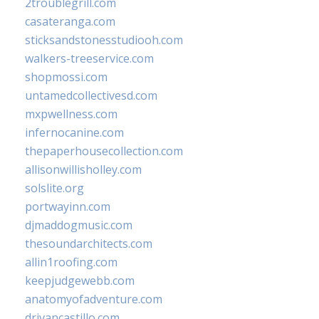
2troublegrill.com
casateranga.com
sticksandstonesstudiooh.com
walkers-treeservice.com
shopmossi.com
untamedcollectivesd.com
mxpwellness.com
infernocanine.com
thepaperhousecollection.com
allisonwillisholley.com
solslite.org
portwayinn.com
djmaddogmusic.com
thesoundarchitects.com
allin1roofing.com
keepjudgewebb.com
anatomyofadventure.com
drivancastillo.com