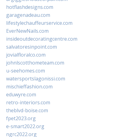
hotflashdesigns.com
garagenadeau.com
lifestylechauffeurservice.com
EverNewNails.com
insideoutdecoratingcentre.com
salvatoresinpoint.com
jovialfloralco.com
johnlscotthometeam.com
u-seehomes.com
watersportslagonissi.com
mischieffashion.com
eduwyre.com
retro-interiors.com
theblvd-boise.com
fpet2023.org
e-smart2022.org
ngrc2022.org