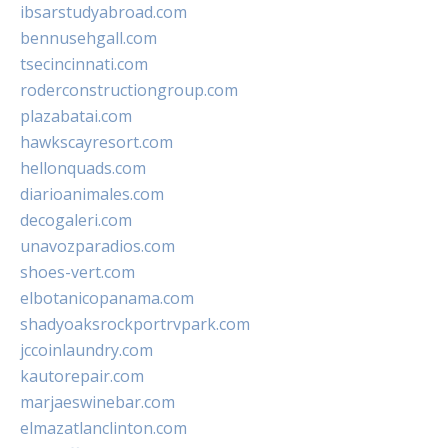
ibsarstudyabroad.com
bennusehgall.com
tsecincinnati.com
roderconstructiongroup.com
plazabatai.com
hawkscayresort.com
hellonquads.com
diarioanimales.com
decogaleri.com
unavozparadios.com
shoes-vert.com
elbotanicopanama.com
shadyoaksrockportrvpark.com
jccoinlaundry.com
kautorepair.com
marjaeswinebar.com
elmazatlanclinton.com