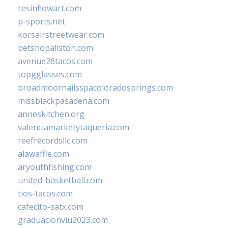
resinflowart.com
p-sports.net
korsairstreetwear.com
petshopallston.com
avenue26tacos.com
topgglasses.com
broadmoornailsspacoloradosprings.com
missblackpasadena.com
anneskitchen.org
valenciamarketytaqueria.com
reefrecordsllc.com
alawaffle.com
aryouthfishing.com
united-basketball.com
tios-tacos.com
cafecito-satx.com
graduacionviu2023.com