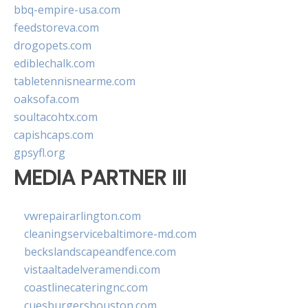
bbq-empire-usa.com
feedstoreva.com
drogopets.com
ediblechalk.com
tabletennisnearme.com
oaksofa.com
soultacohtx.com
capishcaps.com
gpsyfl.org
MEDIA PARTNER III
vwrepairarlington.com
cleaningservicebaltimore-md.com
beckslandscapeandfence.com
vistaaltadelveramendi.com
coastlinecateringnc.com
cuesburgershouston.com