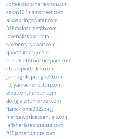
coffeeshopcharleston.com
salon104mainstreet.com
alkaspringswater.com
318mainstreet8h.com
lovenailsspari.com
oakberry-kuwait.com
quartzliterary.com
friendsofbroderickpark.com
studiopiattellina.com
jannagrillspringfield.com
fujiyamacharleston.com
elpatronchardon.com
donglaishun-order.com
fiamc-rome2022.org
mariceworldessentials.com
lafisheriarestaurant.com
915jazzandmore.com