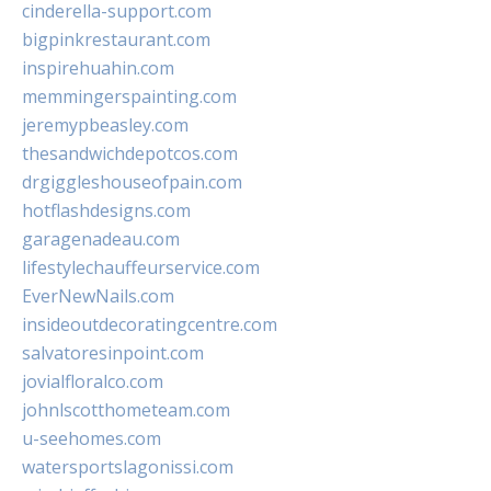
cinderella-support.com
bigpinkrestaurant.com
inspirehuahin.com
memmingerspainting.com
jeremypbeasley.com
thesandwichdepotcos.com
drgiggleshouseofpain.com
hotflashdesigns.com
garagenadeau.com
lifestylechauffeurservice.com
EverNewNails.com
insideoutdecoratingcentre.com
salvatoresinpoint.com
jovialfloralco.com
johnlscotthometeam.com
u-seehomes.com
watersportslagonissi.com