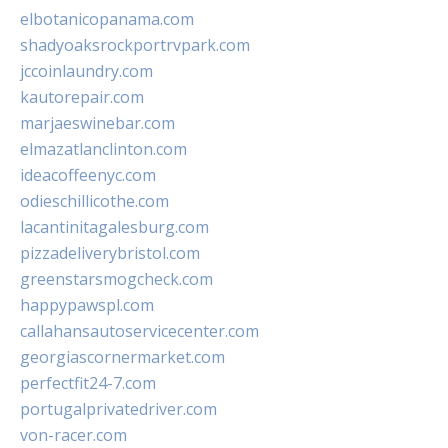
elbotanicopanama.com
shadyoaksrockportrvpark.com
jccoinlaundry.com
kautorepair.com
marjaeswinebar.com
elmazatlanclinton.com
ideacoffeenyc.com
odieschillicothe.com
lacantinitagalesburg.com
pizzadeliverybristol.com
greenstarsmogcheck.com
happypawspl.com
callahansautoservicecenter.com
georgiascornermarket.com
perfectfit24-7.com
portugalprivatedriver.com
von-racer.com