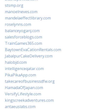
stsmp.org
manoelneves.com
mandelaeffectlibrary.com
roselynns.com
balanceyoganj.com
salesforceblogs.com
TrainGames365.com
BaytownEvaCationRentals.com
JabalpurCakeDelivery.com
halobjd.com
intelligenceqatar.com
PikaPikaApp.com
takecareofbusinessdfw.org
HamadaOfJapan.com
VersifyLifestyle.com
kingscreekadventures.com
antaeuslabs.com