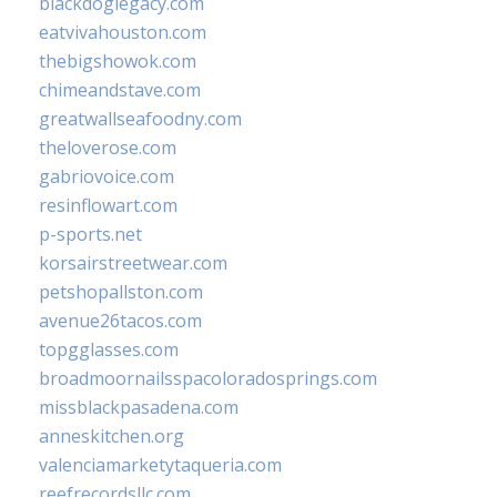
blackdoglegacy.com
eatvivahouston.com
thebigshowok.com
chimeandstave.com
greatwallseafoodny.com
theloverose.com
gabriovoice.com
resinflowart.com
p-sports.net
korsairstreetwear.com
petshopallston.com
avenue26tacos.com
topgglasses.com
broadmoornailsspacoloradosprings.com
missblackpasadena.com
anneskitchen.org
valenciamarketytaqueria.com
reefrecordsllc.com