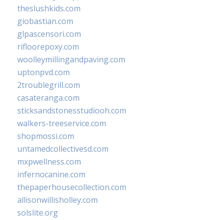
theslushkids.com
giobastian.com
glpascensori.com
rifloorepoxy.com
woolleymillingandpaving.com
uptonpvd.com
2troublegrill.com
casateranga.com
sticksandstonesstudiooh.com
walkers-treeservice.com
shopmossi.com
untamedcollectivesd.com
mxpwellness.com
infernocanine.com
thepaperhousecollection.com
allisonwillisholley.com
solslite.org