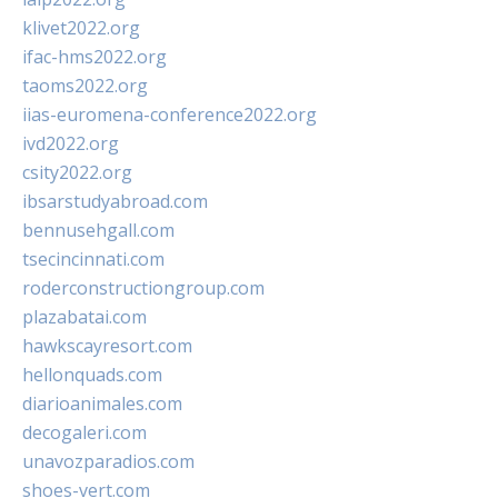
klivet2022.org
ifac-hms2022.org
taoms2022.org
iias-euromena-conference2022.org
ivd2022.org
csity2022.org
ibsarstudyabroad.com
bennusehgall.com
tsecincinnati.com
roderconstructiongroup.com
plazabatai.com
hawkscayresort.com
hellonquads.com
diarioanimales.com
decogaleri.com
unavozparadios.com
shoes-vert.com