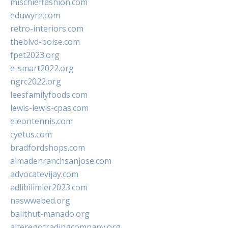
mischieffashion.com
eduwyre.com
retro-interiors.com
theblvd-boise.com
fpet2023.org
e-smart2022.org
ngrc2022.org
leesfamilyfoods.com
lewis-lewis-cpas.com
eleontennis.com
cyetus.com
bradfordshops.com
almadenranchsanjose.com
advocatevijay.com
adlibilimler2023.com
naswwebed.org
balithut-manado.org
alteregotradingcompany.org