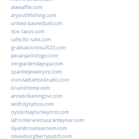
alawaffle.com
aryouthfishing.com
united-basketball.com
tios-tacos.com
cafecito-satx.com
graduacionviu2023.com
pecanjackstogo.com
zengardendayspa.com
sparklejewelryinc.com
ironcladtattoostudio.com
bruinshome.com
annascleaningsvc.com
wolfcitytattoo.com
oysterbayturkeytrot.com
lafronterarestauranteybar.com
lilyandrosetearoom.com
olivesburgberrypatch.com