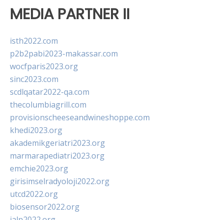
MEDIA PARTNER II
isth2022.com
p2b2pabi2023-makassar.com
wocfparis2023.org
sinc2023.com
scdlqatar2022-qa.com
thecolumbiagrill.com
provisionscheeseandwineshoppe.com
khedi2023.org
akademikgeriatri2023.org
marmarapediatri2023.org
emchie2023.org
girisimselradyoloji2022.org
utcd2022.org
biosensor2022.org
ialp2022.org