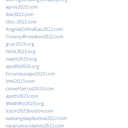
aprce2022.com
ibie2022.com
sbcc-2022.com
AngolaOilAndGas2022.com
Convoy4Freedom2022.com
grur2023.org
hkhk2023.org
napm2023.org
apsdfd2023.org
forumausape2023.com
imkl2023.com
careerfaircsd2023.com
apsth2023.com
MedItRio2023.org
lcicon2023boston.com
waitangidayfestival2022.com
vacancesscolaires2022.com