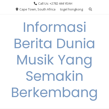
Skip
Call Us: +2782 444 YEAH
to
Cape Town, South Africa
togel hongkong
content
Informasi
Berita Dunia
Musik Yang
Semakin
Berkembang