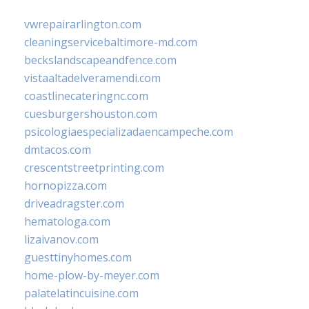
vwrepairarlington.com
cleaningservicebaltimore-md.com
beckslandscapeandfence.com
vistaaltadelveramendi.com
coastlinecateringnc.com
cuesburgershouston.com
psicologiaespecializadaencampeche.com
dmtacos.com
crescentstreetprinting.com
hornopizza.com
driveadragster.com
hematologa.com
lizaivanov.com
guesttinyhomes.com
home-plow-by-meyer.com
palatelatincuisine.com