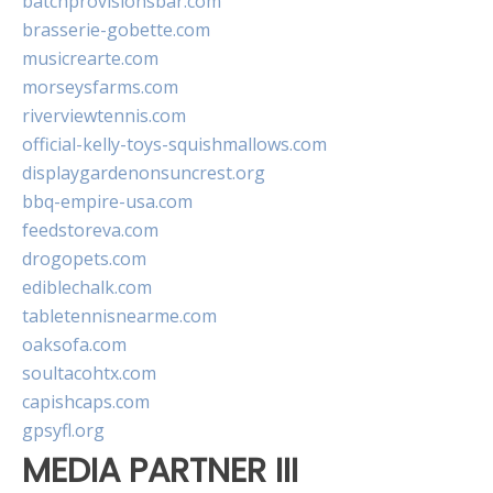
batchprovisionsbar.com
brasserie-gobette.com
musicrearte.com
morseysfarms.com
riverviewtennis.com
official-kelly-toys-squishmallows.com
displaygardenonsuncrest.org
bbq-empire-usa.com
feedstoreva.com
drogopets.com
ediblechalk.com
tabletennisnearme.com
oaksofa.com
soultacohtx.com
capishcaps.com
gpsyfl.org
MEDIA PARTNER III