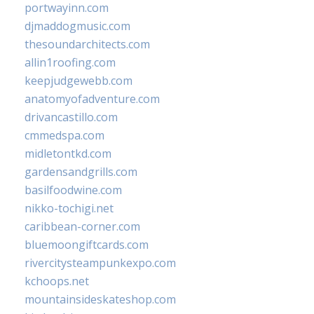
portwayinn.com
djmaddogmusic.com
thesoundarchitects.com
allin1roofing.com
keepjudgewebb.com
anatomyofadventure.com
drivancastillo.com
cmmedspa.com
midletontkd.com
gardensandgrills.com
basilfoodwine.com
nikko-tochigi.net
caribbean-corner.com
bluemoongiftcards.com
rivercitysteampunkexpo.com
kchoops.net
mountainsideskateshop.com