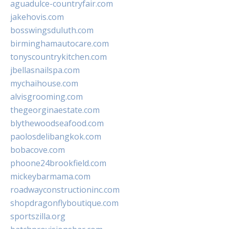
aguadulce-countryfair.com
jakehovis.com
bosswingsduluth.com
birminghamautocare.com
tonyscountrykitchen.com
jbellasnailspa.com
mychaihouse.com
alvisgrooming.com
thegeorginaestate.com
blythewoodseafood.com
paolosdelibangkok.com
bobacove.com
phoone24brookfield.com
mickeybarmama.com
roadwayconstructioninc.com
shopdragonflyboutique.com
sportszilla.org