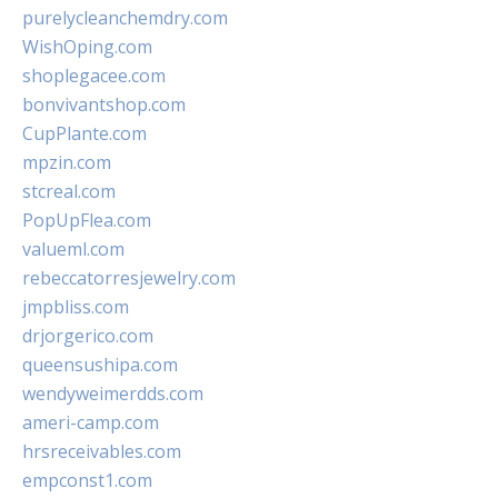
purelycleanchemdry.com
WishOping.com
shoplegacee.com
bonvivantshop.com
CupPlante.com
mpzin.com
stcreal.com
PopUpFlea.com
valueml.com
rebeccatorresjewelry.com
jmpbliss.com
drjorgerico.com
queensushipa.com
wendyweimerdds.com
ameri-camp.com
hrsreceivables.com
empconst1.com