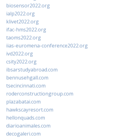
biosensor2022.org
ialp2022.org
klivet2022.org
ifac-hms2022.org
taoms2022.org
iias-euromena-conference2022.org
ivd2022.org
csity2022.org
ibsarstudyabroad.com
bennusehgall.com
tsecincinnati.com
roderconstructiongroup.com
plazabatai.com
hawkscayresort.com
hellonquads.com
diarioanimales.com
decogaleri.com