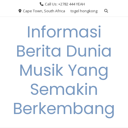
Skip
Call Us: +2782 444 YEAH
to
Cape Town, South Africa
togel hongkong
content
Informasi
Berita Dunia
Musik Yang
Semakin
Berkembang