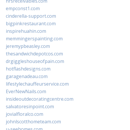
hrsreceivables.com
empconst1.com
cinderella-support.com
bigpinkrestaurant.com
inspirehuahin.com
memmingerspainting.com
jeremypbeasley.com
thesandwichdepotcos.com
drgiggleshouseofpain.com
hotflashdesigns.com
garagenadeau.com
lifestylechauffeurservice.com
EverNewNails.com
insideoutdecoratingcentre.com
salvatoresinpoint.com
jovialfloralco.com
johnlscotthometeam.com
u-seehomes.com