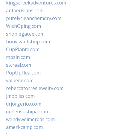
kingscreekadventures.com
antaeuslabs.com
purelycleanchemdry.com
WishOping.com
shoplegacee.com
bonvivantshop.com
CupPlante.com
mpzin.com
stcreal.com
PopUpFlea.com
valueml.com
rebeccatorresjewelry.com
jmpbliss.com
drjorgerico.com
queensushipa.com
wendyweimerdds.com
ameri-camp.com