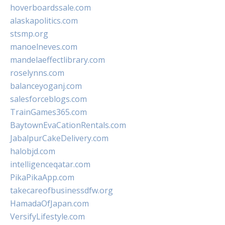
hoverboardssale.com
alaskapolitics.com
stsmp.org
manoelneves.com
mandelaeffectlibrary.com
roselynns.com
balanceyoganj.com
salesforceblogs.com
TrainGames365.com
BaytownEvaCationRentals.com
JabalpurCakeDelivery.com
halobjd.com
intelligenceqatar.com
PikaPikaApp.com
takecareofbusinessdfw.org
HamadaOfJapan.com
VersifyLifestyle.com