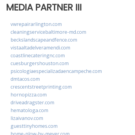
MEDIA PARTNER III
vwrepairarlington.com
cleaningservicebaltimore-md.com
beckslandscapeandfence.com
vistaaltadelveramendi.com
coastlinecateringnc.com
cuesburgershouston.com
psicologiaespecializadaencampeche.com
dmtacos.com
crescentstreetprinting.com
hornopizza.com
driveadragster.com
hematologa.com
lizaivanov.com
guesttinyhomes.com
home-plow-by-meyer.com