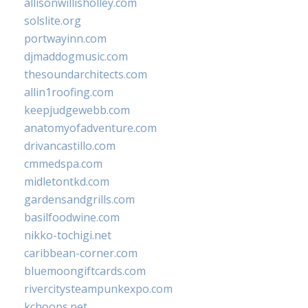
allisonwillisholley.com
solslite.org
portwayinn.com
djmaddogmusic.com
thesoundarchitects.com
allin1roofing.com
keepjudgewebb.com
anatomyofadventure.com
drivancastillo.com
cmmedspa.com
midletontkd.com
gardensandgrills.com
basilfoodwine.com
nikko-tochigi.net
caribbean-corner.com
bluemoongiftcards.com
rivercitysteampunkexpo.com
kchoops.net