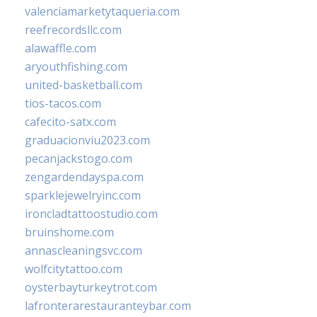
valenciamarketytaqueria.com
reefrecordsllc.com
alawaffle.com
aryouthfishing.com
united-basketball.com
tios-tacos.com
cafecito-satx.com
graduacionviu2023.com
pecanjackstogo.com
zengardendayspa.com
sparklejewelryinc.com
ironcladtattoostudio.com
bruinshome.com
annascleaningsvc.com
wolfcitytattoo.com
oysterbayturkeytrot.com
lafronterarestauranteybar.com