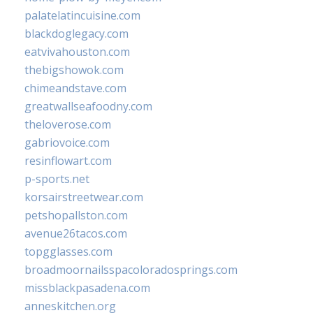
palatelatincuisine.com
blackdoglegacy.com
eatvivahouston.com
thebigshowok.com
chimeandstave.com
greatwallseafoodny.com
theloverose.com
gabriovoice.com
resinflowart.com
p-sports.net
korsairstreetwear.com
petshopallston.com
avenue26tacos.com
topgglasses.com
broadmoornailsspacoloradosprings.com
missblackpasadena.com
anneskitchen.org