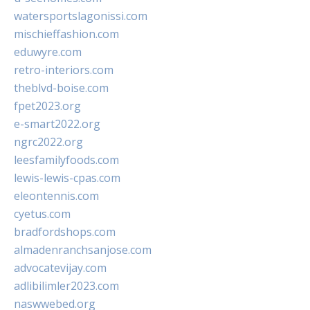
watersportslagonissi.com
mischieffashion.com
eduwyre.com
retro-interiors.com
theblvd-boise.com
fpet2023.org
e-smart2022.org
ngrc2022.org
leesfamilyfoods.com
lewis-lewis-cpas.com
eleontennis.com
cyetus.com
bradfordshops.com
almadenranchsanjose.com
advocatevijay.com
adlibilimler2023.com
naswwebed.org