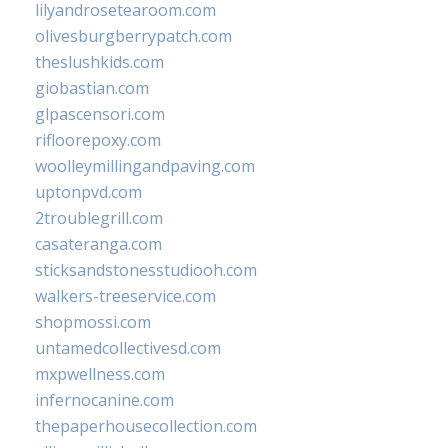
lilyandrosetearoom.com
olivesburgberrypatch.com
theslushkids.com
giobastian.com
glpascensori.com
rifloorepoxy.com
woolleymillingandpaving.com
uptonpvd.com
2troublegrill.com
casateranga.com
sticksandstonesstudiooh.com
walkers-treeservice.com
shopmossi.com
untamedcollectivesd.com
mxpwellness.com
infernocanine.com
thepaperhousecollection.com