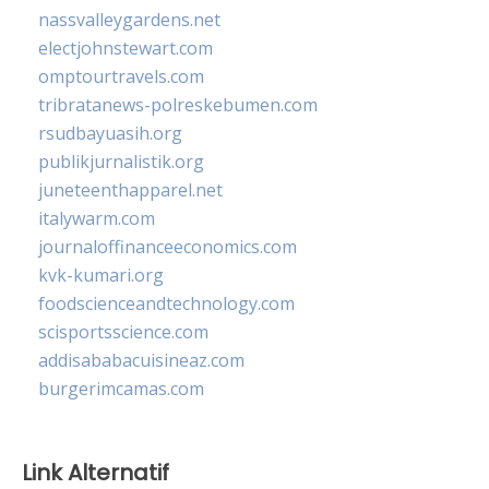
nassvalleygardens.net
electjohnstewart.com
omptourtravels.com
tribratanews-polreskebumen.com
rsudbayuasih.org
publikjurnalistik.org
juneteenthapparel.net
italywarm.com
journaloffinanceeconomics.com
kvk-kumari.org
foodscienceandtechnology.com
scisportsscience.com
addisababacuisineaz.com
burgerimcamas.com
Link Alternatif