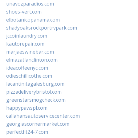
unavozparadios.com
shoes-vert.com
elbotanicopanama.com
shadyoaksrockportrvpark.com
jccoinlaundry.com
kautorepair.com
marjaeswinebar.com
elmazatlanclinton.com
ideacoffeenyc.com
odieschillicothe.com
lacantinitagalesburg.com
pizzadeliverybristol.com
greenstarsmogcheck.com
happypawspl.com
callahansautoservicecenter.com
georgiascornermarket.com
perfectfit24-7.com