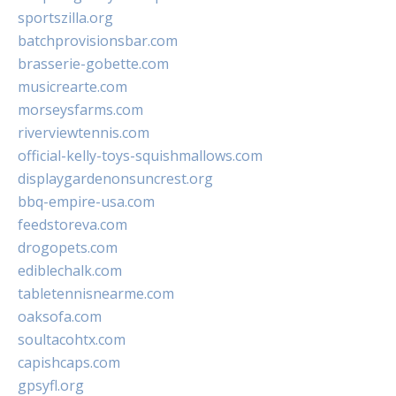
sportszilla.org
batchprovisionsbar.com
brasserie-gobette.com
musicrearte.com
morseysfarms.com
riverviewtennis.com
official-kelly-toys-squishmallows.com
displaygardenonsuncrest.org
bbq-empire-usa.com
feedstoreva.com
drogopets.com
ediblechalk.com
tabletennisnearme.com
oaksofa.com
soultacohtx.com
capishcaps.com
gpsyfl.org