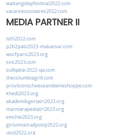
waitangidayfestival2022.com
vacancesscolaires2022.com
MEDIA PARTNER II
isth2022.com
p2b2pabi2023-makassar.com
wocfparis2023.org
sinc2023.com
scdlqatar2022-qa.com
thecolumbiagrill.com
provisionscheeseandwineshoppe.com
khedi2023.org
akademikgeriatri2023.org
marmarapediatri2023.org
emchie2023.org
girisimselradyoloji2022.org
utcd2022.org