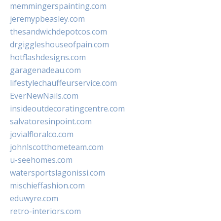
memmingerspainting.com
jeremypbeasley.com
thesandwichdepotcos.com
drgiggleshouseofpain.com
hotflashdesigns.com
garagenadeau.com
lifestylechauffeurservice.com
EverNewNails.com
insideoutdecoratingcentre.com
salvatoresinpoint.com
jovialfloralco.com
johnlscotthometeam.com
u-seehomes.com
watersportslagonissi.com
mischieffashion.com
eduwyre.com
retro-interiors.com