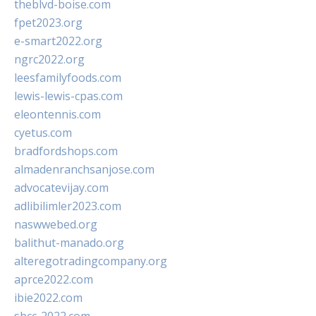
theblvd-boise.com
fpet2023.org
e-smart2022.org
ngrc2022.org
leesfamilyfoods.com
lewis-lewis-cpas.com
eleontennis.com
cyetus.com
bradfordshops.com
almadenranchsanjose.com
advocatevijay.com
adlibilimler2023.com
naswwebed.org
balithut-manado.org
alteregotradingcompany.org
aprce2022.com
ibie2022.com