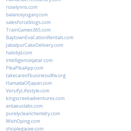
roselynns.com
balanceyoganj.com
salesforceblogs.com
TrainGames365.com
BaytownEvaCationRentals.com
JabalpurCakeDelivery.com
halobjd.com
intelligenceqatar.com
PikaPikaApp.com
takecareofbusinessdfw.org
HamadaOfJapan.com
VersifyLifestyle.com
kingscreekadventures.com
antaeuslabs.com
purelycleanchemdry.com
WishOping.com
shoplegacee.com