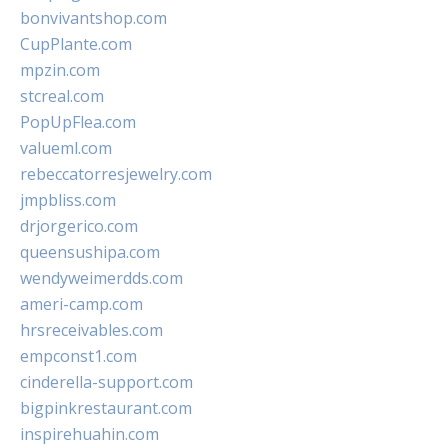
bonvivantshop.com
CupPlante.com
mpzin.com
stcreal.com
PopUpFlea.com
valueml.com
rebeccatorresjewelry.com
jmpbliss.com
drjorgerico.com
queensushipa.com
wendyweimerdds.com
ameri-camp.com
hrsreceivables.com
empconst1.com
cinderella-support.com
bigpinkrestaurant.com
inspirehuahin.com