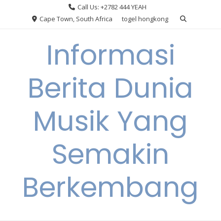
Skip
Call Us: +2782 444 YEAH
to
Cape Town, South Africa
togel hongkong
content
Informasi
Berita Dunia
Musik Yang
Semakin
Berkembang