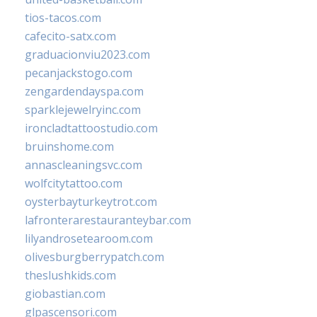
tios-tacos.com
cafecito-satx.com
graduacionviu2023.com
pecanjackstogo.com
zengardendayspa.com
sparklejewelryinc.com
ironcladtattoostudio.com
bruinshome.com
annascleaningsvc.com
wolfcitytattoo.com
oysterbayturkeytrot.com
lafronterarestauranteybar.com
lilyandrosetearoom.com
olivesburgberrypatch.com
theslushkids.com
giobastian.com
glpascensori.com