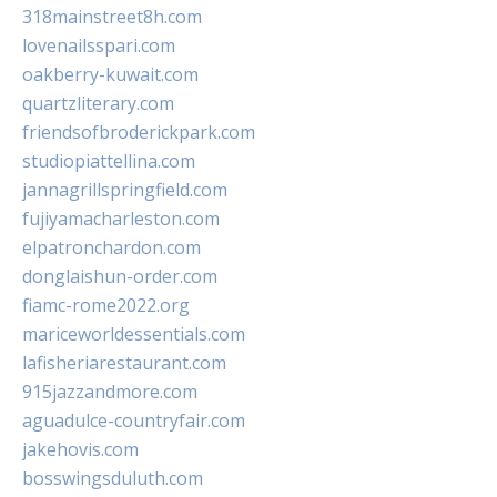
318mainstreet8h.com
lovenailsspari.com
oakberry-kuwait.com
quartzliterary.com
friendsofbroderickpark.com
studiopiattellina.com
jannagrillspringfield.com
fujiyamacharleston.com
elpatronchardon.com
donglaishun-order.com
fiamc-rome2022.org
mariceworldessentials.com
lafisheriarestaurant.com
915jazzandmore.com
aguadulce-countryfair.com
jakehovis.com
bosswingsduluth.com