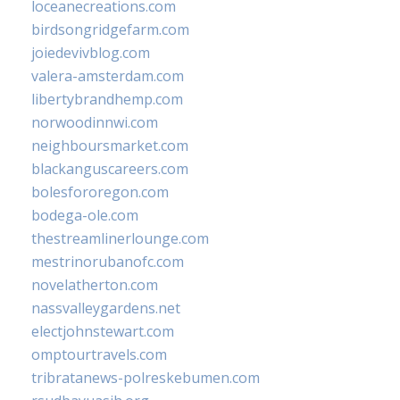
loceanecreations.com
birdsongridgefarm.com
joiedevivblog.com
valera-amsterdam.com
libertybrandhemp.com
norwoodinnwi.com
neighboursmarket.com
blackanguscareers.com
bolesfororegon.com
bodega-ole.com
thestreamlinerlounge.com
mestrinorubanofc.com
novelatherton.com
nassvalleygardens.net
electjohnstewart.com
omptourtravels.com
tribratanews-polreskebumen.com