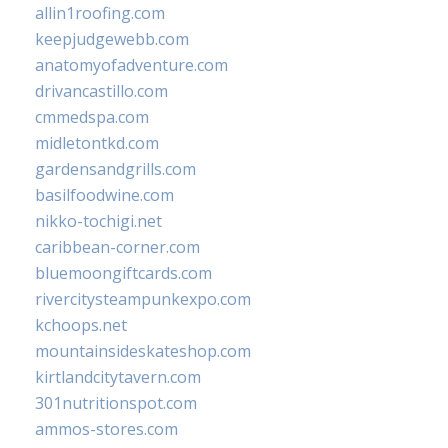
allin1roofing.com
keepjudgewebb.com
anatomyofadventure.com
drivancastillo.com
cmmedspa.com
midletontkd.com
gardensandgrills.com
basilfoodwine.com
nikko-tochigi.net
caribbean-corner.com
bluemoongiftcards.com
rivercitysteampunkexpo.com
kchoops.net
mountainsideskateshop.com
kirtlandcitytavern.com
301nutritionspot.com
ammos-stores.com