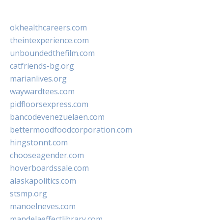
okhealthcareers.com
theintexperience.com
unboundedthefilm.com
catfriends-bg.org
marianlives.org
waywardtees.com
pidfloorsexpress.com
bancodevenezuelaen.com
bettermoodfoodcorporation.com
hingstonnt.com
chooseagender.com
hoverboardssale.com
alaskapolitics.com
stsmp.org
manoelneves.com
mandelaeffectlibrary.com