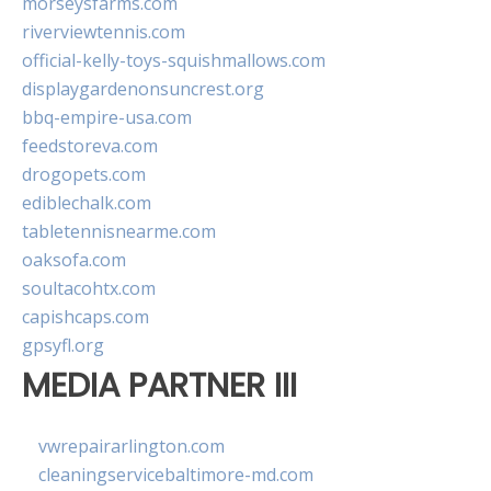
morseysfarms.com
riverviewtennis.com
official-kelly-toys-squishmallows.com
displaygardenonsuncrest.org
bbq-empire-usa.com
feedstoreva.com
drogopets.com
ediblechalk.com
tabletennisnearme.com
oaksofa.com
soultacohtx.com
capishcaps.com
gpsyfl.org
MEDIA PARTNER III
vwrepairarlington.com
cleaningservicebaltimore-md.com