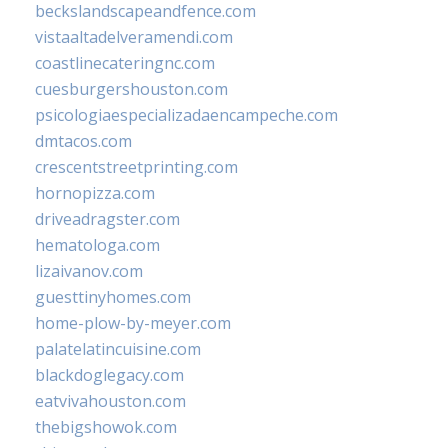
beckslandscapeandfence.com
vistaaltadelveramendi.com
coastlinecateringnc.com
cuesburgershouston.com
psicologiaespecializadaencampeche.com
dmtacos.com
crescentstreetprinting.com
hornopizza.com
driveadragster.com
hematologa.com
lizaivanov.com
guesttinyhomes.com
home-plow-by-meyer.com
palatelatincuisine.com
blackdoglegacy.com
eatvivahouston.com
thebigshowok.com