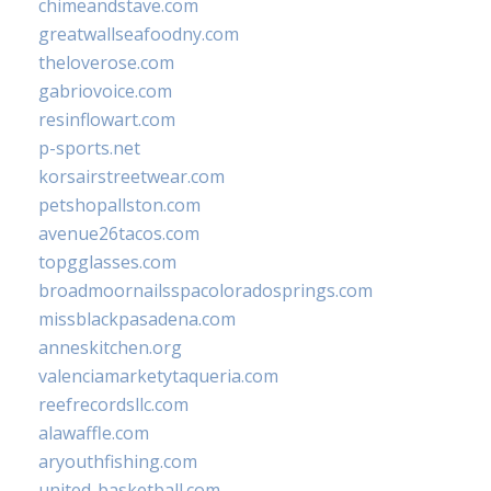
chimeandstave.com
greatwallseafoodny.com
theloverose.com
gabriovoice.com
resinflowart.com
p-sports.net
korsairstreetwear.com
petshopallston.com
avenue26tacos.com
topgglasses.com
broadmoornailsspacoloradosprings.com
missblackpasadena.com
anneskitchen.org
valenciamarketytaqueria.com
reefrecordsllc.com
alawaffle.com
aryouthfishing.com
united-basketball.com