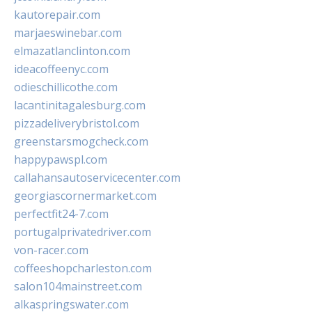
kautorepair.com
marjaeswinebar.com
elmazatlanclinton.com
ideacoffeenyc.com
odieschillicothe.com
lacantinitagalesburg.com
pizzadeliverybristol.com
greenstarsmogcheck.com
happypawspl.com
callahansautoservicecenter.com
georgiascornermarket.com
perfectfit24-7.com
portugalprivatedriver.com
von-racer.com
coffeeshopcharleston.com
salon104mainstreet.com
alkaspringswater.com