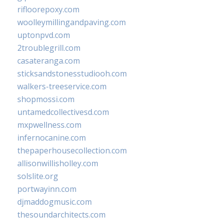
rifloorepoxy.com
woolleymillingandpaving.com
uptonpvd.com
2troublegrill.com
casateranga.com
sticksandstonesstudiooh.com
walkers-treeservice.com
shopmossi.com
untamedcollectivesd.com
mxpwellness.com
infernocanine.com
thepaperhousecollection.com
allisonwillisholley.com
solslite.org
portwayinn.com
djmaddogmusic.com
thesoundarchitects.com