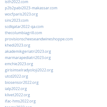
isth2022.com
p2b2pabi2023-makassar.com
wocfparis2023.org
sinc2023.com
scdlqatar2022-qa.com
thecolumbiagrill.com
provisionscheeseandwineshoppe.com
khedi2023.org
akademikgeriatri2023.org
marmarapediatri2023.org
emchie2023.org
girisimselradyoloji2022.org
utcd2022.org
biosensor2022.org
ialp2022.org
klivet2022.org
ifac-hms2022.org