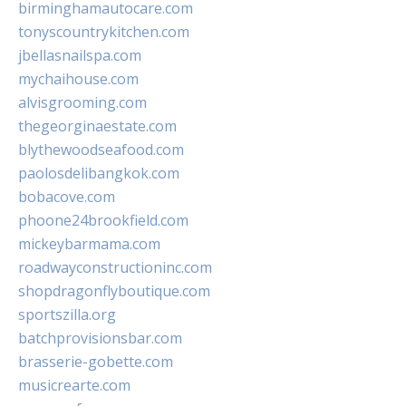
birminghamautocare.com
tonyscountrykitchen.com
jbellasnailspa.com
mychaihouse.com
alvisgrooming.com
thegeorginaestate.com
blythewoodseafood.com
paolosdelibangkok.com
bobacove.com
phoone24brookfield.com
mickeybarmama.com
roadwayconstructioninc.com
shopdragonflyboutique.com
sportszilla.org
batchprovisionsbar.com
brasserie-gobette.com
musicrearte.com