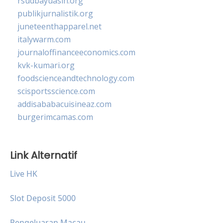
rsudbayuasih.org
publikjurnalistik.org
juneteenthapparel.net
italywarm.com
journaloffinanceeconomics.com
kvk-kumari.org
foodscienceandtechnology.com
scisportsscience.com
addisababacuisineaz.com
burgerimcamas.com
Link Alternatif
Live HK
Slot Deposit 5000
Pengeluaran Macau