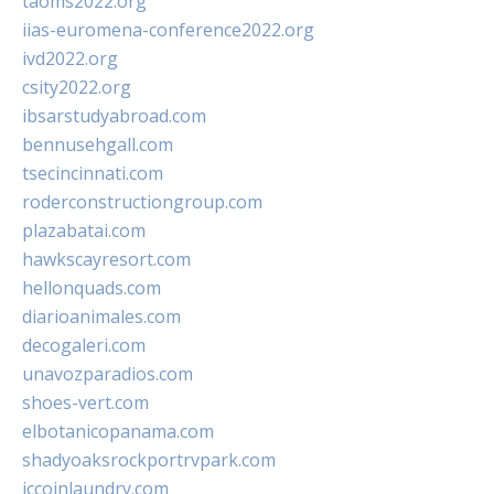
taoms2022.org
iias-euromena-conference2022.org
ivd2022.org
csity2022.org
ibsarstudyabroad.com
bennusehgall.com
tsecincinnati.com
roderconstructiongroup.com
plazabatai.com
hawkscayresort.com
hellonquads.com
diarioanimales.com
decogaleri.com
unavozparadios.com
shoes-vert.com
elbotanicopanama.com
shadyoaksrockportrvpark.com
jccoinlaundry.com