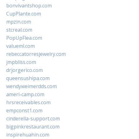
bonvivantshop.com
CupPlante.com
mpzin.com
stcreal.com
PopUpFlea.com
valueml.com
rebeccatorresjewelry.com
jmpbliss.com
drjorgerico.com
queensushipa.com
wendyweimerdds.com
ameri-camp.com
hrsreceivables.com
empconst1.com
cinderella-support.com
bigpinkrestaurant.com
inspirehuahin.com