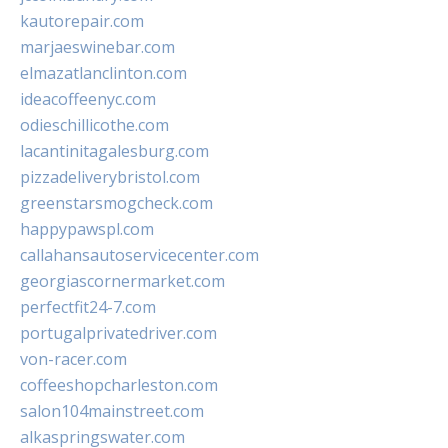
kautorepair.com
marjaeswinebar.com
elmazatlanclinton.com
ideacoffeenyc.com
odieschillicothe.com
lacantinitagalesburg.com
pizzadeliverybristol.com
greenstarsmogcheck.com
happypawspl.com
callahansautoservicecenter.com
georgiascornermarket.com
perfectfit24-7.com
portugalprivatedriver.com
von-racer.com
coffeeshopcharleston.com
salon104mainstreet.com
alkaspringswater.com