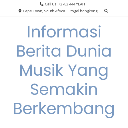
Skip
Call Us: +2782 444 YEAH
to
Cape Town, South Africa
togel hongkong
content
Informasi
Berita Dunia
Musik Yang
Semakin
Berkembang