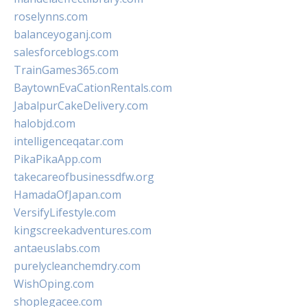
roselynns.com
balanceyoganj.com
salesforceblogs.com
TrainGames365.com
BaytownEvaCationRentals.com
JabalpurCakeDelivery.com
halobjd.com
intelligenceqatar.com
PikaPikaApp.com
takecareofbusinessdfw.org
HamadaOfJapan.com
VersifyLifestyle.com
kingscreekadventures.com
antaeuslabs.com
purelycleanchemdry.com
WishOping.com
shoplegacee.com