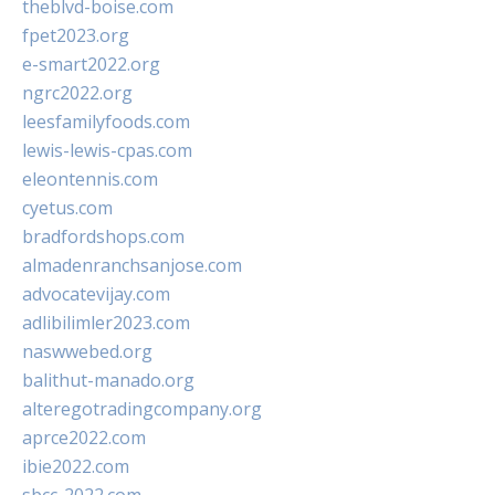
theblvd-boise.com
fpet2023.org
e-smart2022.org
ngrc2022.org
leesfamilyfoods.com
lewis-lewis-cpas.com
eleontennis.com
cyetus.com
bradfordshops.com
almadenranchsanjose.com
advocatevijay.com
adlibilimler2023.com
naswwebed.org
balithut-manado.org
alteregotradingcompany.org
aprce2022.com
ibie2022.com