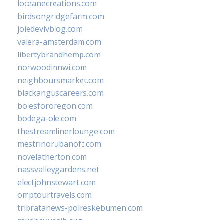
loceanecreations.com
birdsongridgefarm.com
joiedevivblog.com
valera-amsterdam.com
libertybrandhemp.com
norwoodinnwi.com
neighboursmarket.com
blackanguscareers.com
bolesfororegon.com
bodega-ole.com
thestreamlinerlounge.com
mestrinorubanofc.com
novelatherton.com
nassvalleygardens.net
electjohnstewart.com
omptourtravels.com
tribratanews-polreskebumen.com