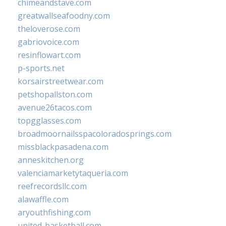
chimeandstave.com
greatwallseafoodny.com
theloverose.com
gabriovoice.com
resinflowart.com
p-sports.net
korsairstreetwear.com
petshopallston.com
avenue26tacos.com
topgglasses.com
broadmoornailsspacoloradosprings.com
missblackpasadena.com
anneskitchen.org
valenciamarketytaqueria.com
reefrecordsllc.com
alawaffle.com
aryouthfishing.com
united-basketball.com