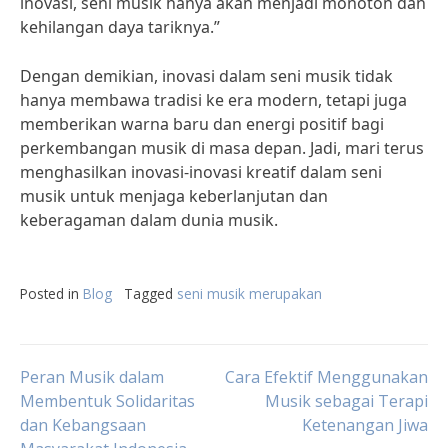
inovasi, seni musik hanya akan menjadi monoton dan
kehilangan daya tariknya.”
Dengan demikian, inovasi dalam seni musik tidak
hanya membawa tradisi ke era modern, tetapi juga
memberikan warna baru dan energi positif bagi
perkembangan musik di masa depan. Jadi, mari terus
menghasilkan inovasi-inovasi kreatif dalam seni
musik untuk menjaga keberlanjutan dan
keberagaman dalam dunia musik.
Posted in
Blog
Tagged
seni musik merupakan
Post
Peran Musik dalam
Cara Efektif Menggunakan
Membentuk Solidaritas
Musik sebagai Terapi
dan Kebangsaan
Ketenangan Jiwa
navigation