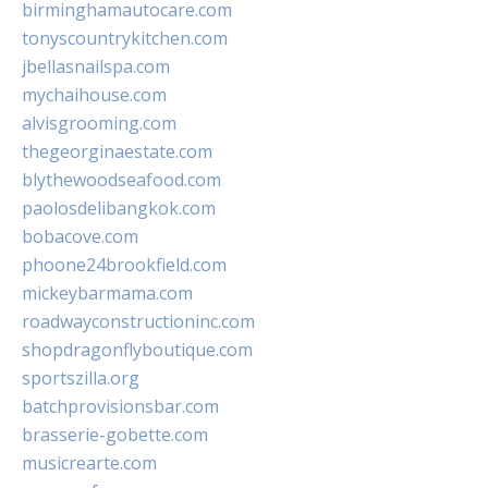
birminghamautocare.com
tonyscountrykitchen.com
jbellasnailspa.com
mychaihouse.com
alvisgrooming.com
thegeorginaestate.com
blythewoodseafood.com
paolosdelibangkok.com
bobacove.com
phoone24brookfield.com
mickeybarmama.com
roadwayconstructioninc.com
shopdragonflyboutique.com
sportszilla.org
batchprovisionsbar.com
brasserie-gobette.com
musicrearte.com