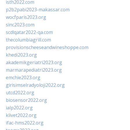
isth2022.com
p2b2pabi2023-makassar.com
wocfparis2023.org
sinc2023.com
scdlqatar2022-qa.com
thecolumbiagrill.com
provisionscheeseandwineshoppe.com
khedi2023.org
akademikgeriatri2023.org
marmarapediatri2023.org
emchie2023.org
girisimselradyoloji2022.org
utcd2022.org
biosensor2022.org
ialp2022.org
klivet2022.org
ifac-hms2022.org