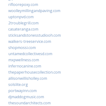
rifloorepoxy.com
woolleymillingandpaving.com
uptonpvd.com
2troublegrill.com
casateranga.com
sticksandstonesstudiooh.com
walkers-treeservice.com
shopmossi.com
untamedcollectivesd.com
mxpwellness.com
infernocanine.com
thepaperhousecollection.com
allisonwillisholley.com
solslite.org
portwayinn.com
djmaddogmusic.com
thesoundarchitects.com