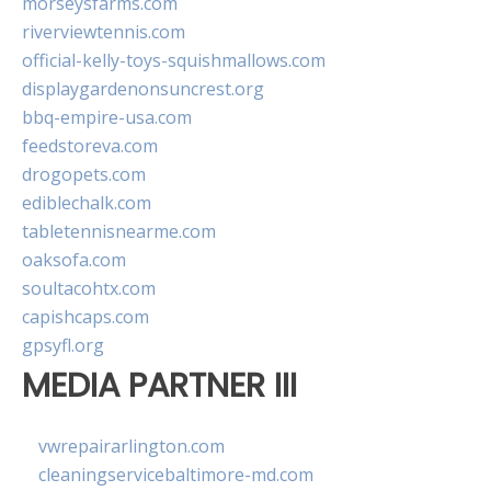
morseysfarms.com
riverviewtennis.com
official-kelly-toys-squishmallows.com
displaygardenonsuncrest.org
bbq-empire-usa.com
feedstoreva.com
drogopets.com
ediblechalk.com
tabletennisnearme.com
oaksofa.com
soultacohtx.com
capishcaps.com
gpsyfl.org
MEDIA PARTNER III
vwrepairarlington.com
cleaningservicebaltimore-md.com