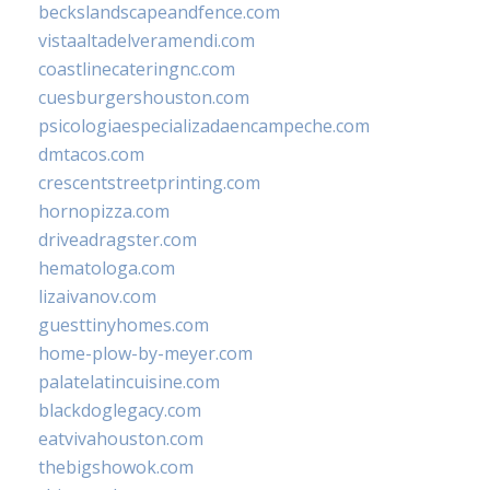
beckslandscapeandfence.com
vistaaltadelveramendi.com
coastlinecateringnc.com
cuesburgershouston.com
psicologiaespecializadaencampeche.com
dmtacos.com
crescentstreetprinting.com
hornopizza.com
driveadragster.com
hematologa.com
lizaivanov.com
guesttinyhomes.com
home-plow-by-meyer.com
palatelatincuisine.com
blackdoglegacy.com
eatvivahouston.com
thebigshowok.com