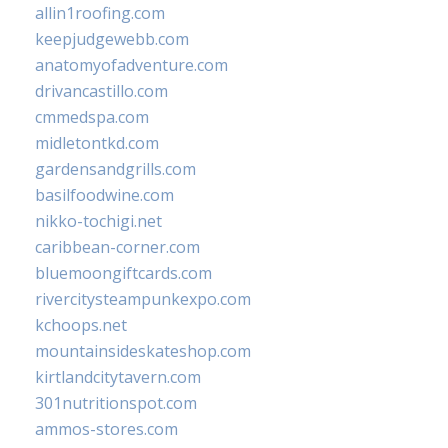
allin1roofing.com
keepjudgewebb.com
anatomyofadventure.com
drivancastillo.com
cmmedspa.com
midletontkd.com
gardensandgrills.com
basilfoodwine.com
nikko-tochigi.net
caribbean-corner.com
bluemoongiftcards.com
rivercitysteampunkexpo.com
kchoops.net
mountainsideskateshop.com
kirtlandcitytavern.com
301nutritionspot.com
ammos-stores.com