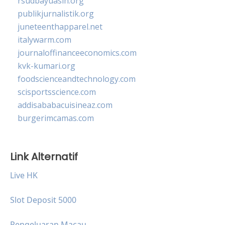
rsudbayuasih.org
publikjurnalistik.org
juneteenthapparel.net
italywarm.com
journaloffinanceeconomics.com
kvk-kumari.org
foodscienceandtechnology.com
scisportsscience.com
addisababacuisineaz.com
burgerimcamas.com
Link Alternatif
Live HK
Slot Deposit 5000
Pengeluaran Macau