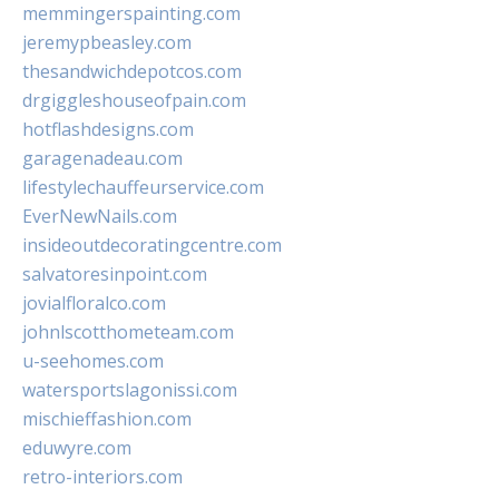
memmingerspainting.com
jeremypbeasley.com
thesandwichdepotcos.com
drgiggleshouseofpain.com
hotflashdesigns.com
garagenadeau.com
lifestylechauffeurservice.com
EverNewNails.com
insideoutdecoratingcentre.com
salvatoresinpoint.com
jovialfloralco.com
johnlscotthometeam.com
u-seehomes.com
watersportslagonissi.com
mischieffashion.com
eduwyre.com
retro-interiors.com