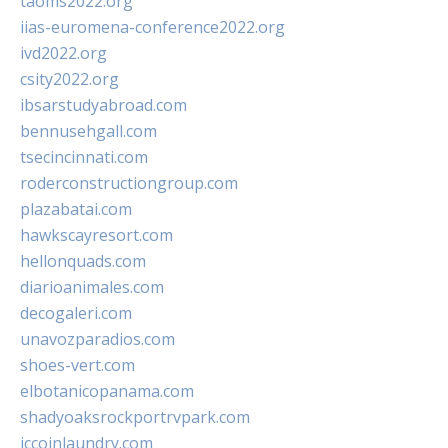
taoms2022.org
iias-euromena-conference2022.org
ivd2022.org
csity2022.org
ibsarstudyabroad.com
bennusehgall.com
tsecincinnati.com
roderconstructiongroup.com
plazabatai.com
hawkscayresort.com
hellonquads.com
diarioanimales.com
decogaleri.com
unavozparadios.com
shoes-vert.com
elbotanicopanama.com
shadyoaksrockportrvpark.com
jccoinlaundry.com