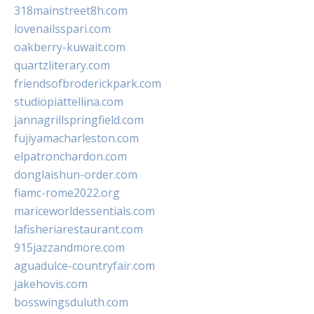
318mainstreet8h.com
lovenailsspari.com
oakberry-kuwait.com
quartzliterary.com
friendsofbroderickpark.com
studiopiattellina.com
jannagrillspringfield.com
fujiyamacharleston.com
elpatronchardon.com
donglaishun-order.com
fiamc-rome2022.org
mariceworldessentials.com
lafisheriarestaurant.com
915jazzandmore.com
aguadulce-countryfair.com
jakehovis.com
bosswingsduluth.com