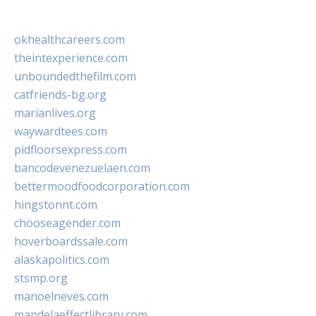
okhealthcareers.com
theintexperience.com
unboundedthefilm.com
catfriends-bg.org
marianlives.org
waywardtees.com
pidfloorsexpress.com
bancodevenezuelaen.com
bettermoodfoodcorporation.com
hingstonnt.com
chooseagender.com
hoverboardssale.com
alaskapolitics.com
stsmp.org
manoelneves.com
mandelaeffectlibrary.com