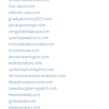
tios-tacos.com
cafecito-satx.com
graduacionviu2023.com
pecanjackstogo.com
zengardendayspa.com
sparklejewelryinc.com
ironcladtattoostudio.com
bruinshome.com
annascleaningsvc.com
wolfcitytattoo.com
oysterbayturkeytrot.com
lafronterarestauranteybar.com
lilyandrosetearoom.com
olivesburgberrypatch.com
theslushkids.com
giobastian.com
glpascensori.com