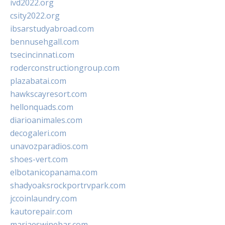
ivd2022.org
csity2022.org
ibsarstudyabroad.com
bennusehgall.com
tsecincinnati.com
roderconstructiongroup.com
plazabatai.com
hawkscayresort.com
hellonquads.com
diarioanimales.com
decogaleri.com
unavozparadios.com
shoes-vert.com
elbotanicopanama.com
shadyoaksrockportrvpark.com
jccoinlaundry.com
kautorepair.com
marjaeswinebar.com