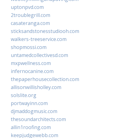
uptonpvd.com
2troublegrill.com
casateranga.com
sticksandstonesstudiooh.com
walkers-treeservice.com
shopmossi.com
untamedcollectivesd.com
mxpwellness.com
infernocanine.com
thepaperhousecollection.com
allisonwillisholley.com
solslite.org
portwayinn.com
djmaddogmusic.com
thesoundarchitects.com
allin1roofing.com
keepjudgewebb.com