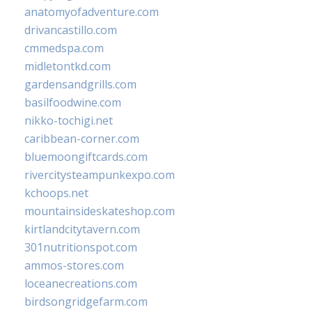
anatomyofadventure.com
drivancastillo.com
cmmedspa.com
midletontkd.com
gardensandgrills.com
basilfoodwine.com
nikko-tochigi.net
caribbean-corner.com
bluemoongiftcards.com
rivercitysteampunkexpo.com
kchoops.net
mountainsideskateshop.com
kirtlandcitytavern.com
301nutritionspot.com
ammos-stores.com
loceanecreations.com
birdsongridgefarm.com