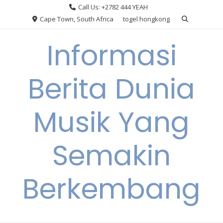
Skip
Call Us: +2782 444 YEAH
to
Cape Town, South Africa
togel hongkong
content
Informasi
Berita Dunia
Musik Yang
Semakin
Berkembang