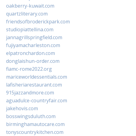
oakberry-kuwait.com
quartzliterary.com
friendsofbroderickpark.com
studiopiattellina.com
jannagrillspringfield.com
fujiyamacharleston.com
elpatronchardon.com
donglaishun-order.com
fiamc-rome2022.org
mariceworldessentials.com
lafisheriarestaurant.com
915jazzandmore.com
aguadulce-countryfair.com
jakehovis.com
bosswingsduluth.com
birminghamautocare.com
tonyscountrykitchen.com