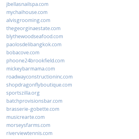
jbellasnailspa.com
mychaihouse.com
alvisgrooming.com
thegeorginaestate.com
blythewoodseafood.com
paolosdelibangkok.com
bobacove.com
phoone24brookfield.com
mickeybarmama.com
roadwayconstructioninc.com
shopdragonflyboutique.com
sportszilla.org
batchprovisionsbar.com
brasserie-gobette.com
musicrearte.com
morseysfarms.com
riverviewtennis.com