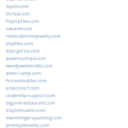
mpzin.com
stcreal.com
PopUpFlea.com
valueml.com
rebeccatorresjewelry.com
jmpbliss.com
drjorgerico.com
queensushipa.com
wendyweimerdds.com
ameri-camp.com
hrsreceivables.com
empconst1.com
cinderella-support.com
bigpinkrestaurant.com
inspirehuahin.com
memmingerspainting.com
jeremypbeasley.com