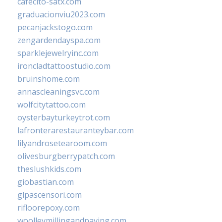
cafecito-satx.com
graduacionviu2023.com
pecanjackstogo.com
zengardendayspa.com
sparklejewelryinc.com
ironcladtattoostudio.com
bruinshome.com
annascleaningsvc.com
wolfcitytattoo.com
oysterbayturkeytrot.com
lafronterarestauranteybar.com
lilyandrosetearoom.com
olivesburgberrypatch.com
theslushkids.com
giobastian.com
glpascensori.com
rifloorepoxy.com
woolleymillingandpaving.com