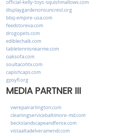
official-kelly-toys-squishmallows.com
displaygardenonsuncrest.org
bbq-empire-usa.com
feedstoreva.com
drogopets.com
ediblechalk.com
tabletennisnearme.com
oaksofa.com
soultacohtx.com
capishcaps.com
gpsyfl.org
MEDIA PARTNER III
vwrepairarlington.com
cleaningservicebaltimore-md.com
beckslandscapeandfence.com
vistaaltadelveramendi.com