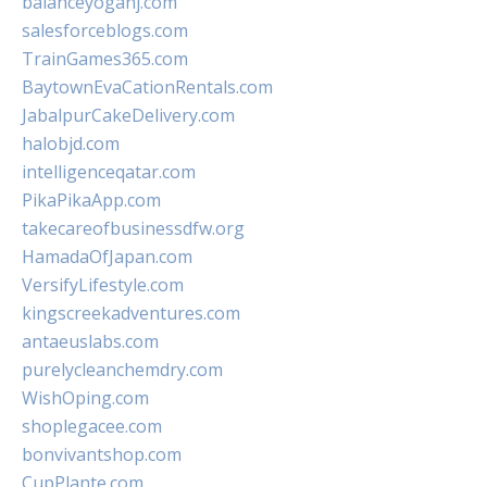
balanceyoganj.com
salesforceblogs.com
TrainGames365.com
BaytownEvaCationRentals.com
JabalpurCakeDelivery.com
halobjd.com
intelligenceqatar.com
PikaPikaApp.com
takecareofbusinessdfw.org
HamadaOfJapan.com
VersifyLifestyle.com
kingscreekadventures.com
antaeuslabs.com
purelycleanchemdry.com
WishOping.com
shoplegacee.com
bonvivantshop.com
CupPlante.com