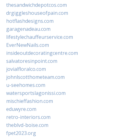
thesandwichdepotcos.com
drgiggleshouseofpain.com
hotflashdesigns.com
garagenadeau.com
lifestylechauffeurservice.com
EverNewNails.com
insideoutdecoratingcentre.com
salvatoresinpoint.com
jovialfloralco.com
johnlscotthometeam.com
u-seehomes.com
watersportslagonissi.com
mischieffashion.com
eduwyre.com
retro-interiors.com
theblvd-boise.com
fpet2023.org