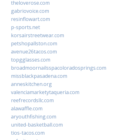
theloverose.com
gabriovoice.com
resinflowart.com
p-sports.net
korsairstreetwear.com
petshopallston.com
avenue26tacos.com
topgglasses.com
broadmoornailsspacoloradosprings.com
missblackpasadena.com
anneskitchen.org
valenciamarketytaqueria.com
reefrecordsllc.com
alawaffle.com
aryouthfishing.com
united-basketball.com
tios-tacos.com