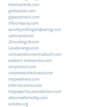
theslushkids.com
giobastian.com
glpascensori.com
rifloorepoxy.com
woolleymillingandpaving.com
uptonpvd.com
2troublegrill.com
casateranga.com
sticksandstonesstudiooh.com
walkers-treeservice.com
shopmossi.com
untamedcollectivesd.com
mxpwellness.com
infernocanine.com
thepaperhousecollection.com
allisonwillisholley.com
solslite.org