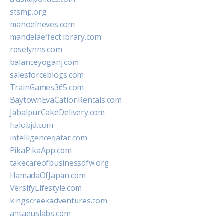
stsmp.org
manoelneves.com
mandelaeffectlibrary.com
roselynns.com
balanceyoganj.com
salesforceblogs.com
TrainGames365.com
BaytownEvaCationRentals.com
JabalpurCakeDelivery.com
halobjd.com
intelligenceqatar.com
PikaPikaApp.com
takecareofbusinessdfw.org
HamadaOfJapan.com
VersifyLifestyle.com
kingscreekadventures.com
antaeuslabs.com