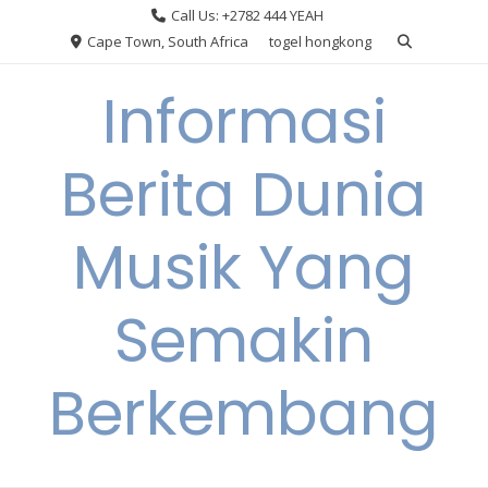
Skip
Call Us: +2782 444 YEAH
to
Cape Town, South Africa
togel hongkong
content
Informasi
Berita Dunia
Musik Yang
Semakin
Berkembang