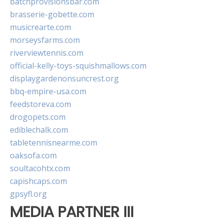
batchprovisionsbar.com
brasserie-gobette.com
musicrearte.com
morseysfarms.com
riverviewtennis.com
official-kelly-toys-squishmallows.com
displaygardenonsuncrest.org
bbq-empire-usa.com
feedstoreva.com
drogopets.com
ediblechalk.com
tabletennisnearme.com
oaksofa.com
soultacohtx.com
capishcaps.com
gpsyfl.org
MEDIA PARTNER III