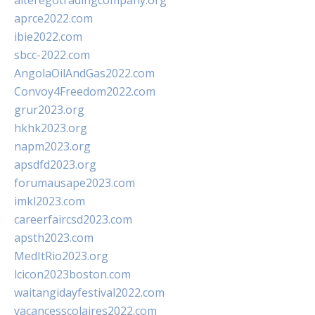
alteregotradingcompany.org
aprce2022.com
ibie2022.com
sbcc-2022.com
AngolaOilAndGas2022.com
Convoy4Freedom2022.com
grur2023.org
hkhk2023.org
napm2023.org
apsdfd2023.org
forumausape2023.com
imkl2023.com
careerfaircsd2023.com
apsth2023.com
MedItRio2023.org
lcicon2023boston.com
waitangidayfestival2022.com
vacancesscolaires2022.com