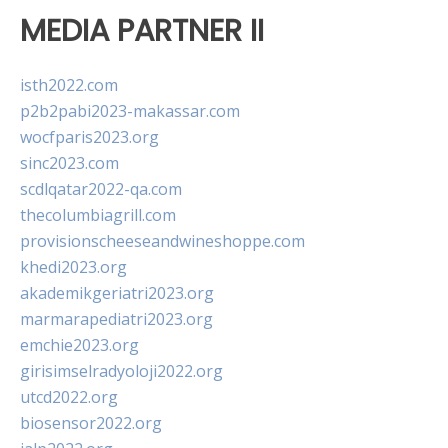
MEDIA PARTNER II
isth2022.com
p2b2pabi2023-makassar.com
wocfparis2023.org
sinc2023.com
scdlqatar2022-qa.com
thecolumbiagrill.com
provisionscheeseandwineshoppe.com
khedi2023.org
akademikgeriatri2023.org
marmarapediatri2023.org
emchie2023.org
girisimselradyoloji2022.org
utcd2022.org
biosensor2022.org