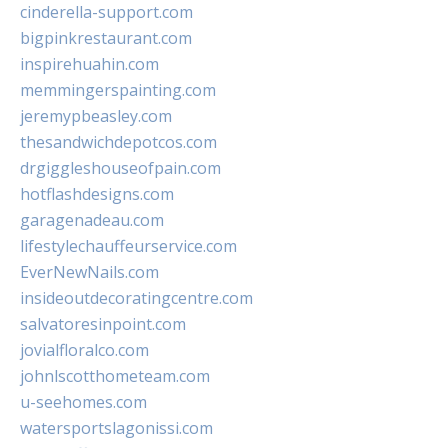
cinderella-support.com
bigpinkrestaurant.com
inspirehuahin.com
memmingerspainting.com
jeremypbeasley.com
thesandwichdepotcos.com
drgiggleshouseofpain.com
hotflashdesigns.com
garagenadeau.com
lifestylechauffeurservice.com
EverNewNails.com
insideoutdecoratingcentre.com
salvatoresinpoint.com
jovialfloralco.com
johnlscotthometeam.com
u-seehomes.com
watersportslagonissi.com