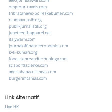
electjohnstewart.com
omptourtravels.com
tribratanews-polreskebumen.com
rsudbayuasih.org
publikjurnalistik.org
juneteenthapparel.net
italywarm.com
journaloffinanceeconomics.com
kvk-kumari.org
foodscienceandtechnology.com
scisportsscience.com
addisababacuisineaz.com
burgerimcamas.com
Link Alternatif
Live HK