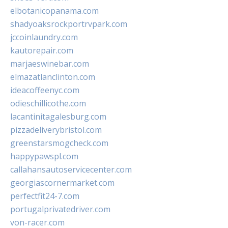
elbotanicopanama.com
shadyoaksrockportrvpark.com
jccoinlaundry.com
kautorepair.com
marjaeswinebar.com
elmazatlanclinton.com
ideacoffeenyc.com
odieschillicothe.com
lacantinitagalesburg.com
pizzadeliverybristol.com
greenstarsmogcheck.com
happypawspl.com
callahansautoservicecenter.com
georgiascornermarket.com
perfectfit24-7.com
portugalprivatedriver.com
von-racer.com