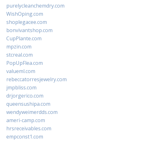
purelycleanchemdry.com
WishOping.com
shoplegacee.com
bonvivantshop.com
CupPlante.com
mpzin.com
stcreal.com
PopUpFlea.com
valueml.com
rebeccatorresjewelry.com
jmpbliss.com
drjorgerico.com
queensushipa.com
wendyweimerdds.com
ameri-camp.com
hrsreceivables.com
empconst1.com