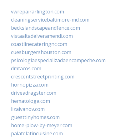
vwrepairarlington.com
cleaningservicebaltimore-md.com
beckslandscapeandfence.com
vistaaltadelveramendi.com
coastlinecateringnc.com
cuesburgershouston.com
psicologiaespecializadaencampeche.com
dmtacos.com
crescentstreetprinting.com
hornopizza.com
driveadragster.com
hematologa.com
lizaivanov.com
guesttinyhomes.com
home-plow-by-meyer.com
palatelatincuisine.com