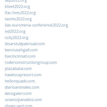
ialp2022.org
klivet2022.org
ifac-hms2022.org
taoms2022.org
iias-euromena-conference2022.org
ivd2022.org
csity2022.org
ibsarstudyabroad.com
bennusehgall.com
tsecincinnati.com
roderconstructiongroup.com
plazabatai.com
hawkscayresort.com
hellonquads.com
diarioanimales.com
decogaleri.com
unavozparadios.com
shoes-vert.com