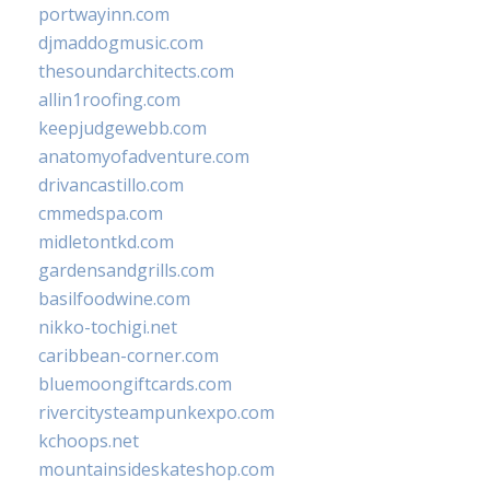
portwayinn.com
djmaddogmusic.com
thesoundarchitects.com
allin1roofing.com
keepjudgewebb.com
anatomyofadventure.com
drivancastillo.com
cmmedspa.com
midletontkd.com
gardensandgrills.com
basilfoodwine.com
nikko-tochigi.net
caribbean-corner.com
bluemoongiftcards.com
rivercitysteampunkexpo.com
kchoops.net
mountainsideskateshop.com