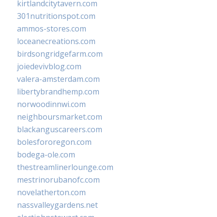
kirtlandcitytavern.com
301nutritionspot.com
ammos-stores.com
loceanecreations.com
birdsongridgefarm.com
joiedevivblog.com
valera-amsterdam.com
libertybrandhemp.com
norwoodinnwi.com
neighboursmarket.com
blackanguscareers.com
bolesfororegon.com
bodega-ole.com
thestreamlinerlounge.com
mestrinorubanofc.com
novelatherton.com
nassvalleygardens.net