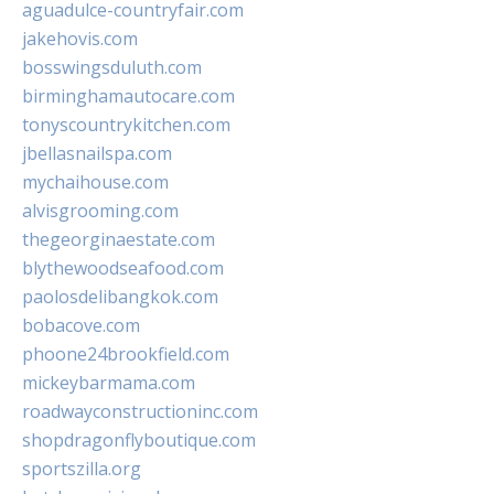
aguadulce-countryfair.com
jakehovis.com
bosswingsduluth.com
birminghamautocare.com
tonyscountrykitchen.com
jbellasnailspa.com
mychaihouse.com
alvisgrooming.com
thegeorginaestate.com
blythewoodseafood.com
paolosdelibangkok.com
bobacove.com
phoone24brookfield.com
mickeybarmama.com
roadwayconstructioninc.com
shopdragonflyboutique.com
sportszilla.org