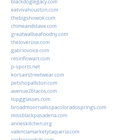
blackdoglegacy.com
eatvivahouston.com
thebigshowok.com
chimeandstave.com
greatwallseafoodny.com
theloverose.com
gabriovoice.com
resinflowart.com
p-sports.net
korsairstreetwear.com
petshopallston.com
avenue26tacos.com
topgglasses.com
broadmoornailsspacoloradosprings.com
missblackpasadena.com
anneskitchen.org
valenciamarketytaqueria.com
reefrecordsllc.com