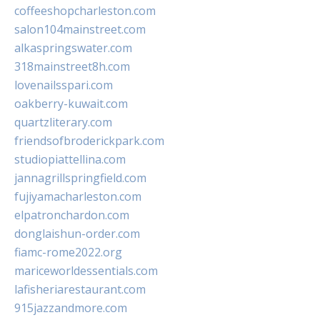
coffeeshopcharleston.com
salon104mainstreet.com
alkaspringswater.com
318mainstreet8h.com
lovenailsspari.com
oakberry-kuwait.com
quartzliterary.com
friendsofbroderickpark.com
studiopiattellina.com
jannagrillspringfield.com
fujiyamacharleston.com
elpatronchardon.com
donglaishun-order.com
fiamc-rome2022.org
mariceworldessentials.com
lafisheriarestaurant.com
915jazzandmore.com