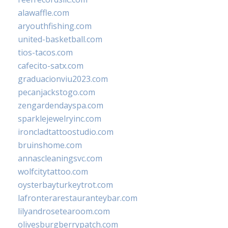
alawaffle.com
aryouthfishing.com
united-basketball.com
tios-tacos.com
cafecito-satx.com
graduacionviu2023.com
pecanjackstogo.com
zengardendayspa.com
sparklejewelryinc.com
ironcladtattoostudio.com
bruinshome.com
annascleaningsvc.com
wolfcitytattoo.com
oysterbayturkeytrot.com
lafronterarestauranteybar.com
lilyandrosetearoom.com
olivesburgberrypatch.com