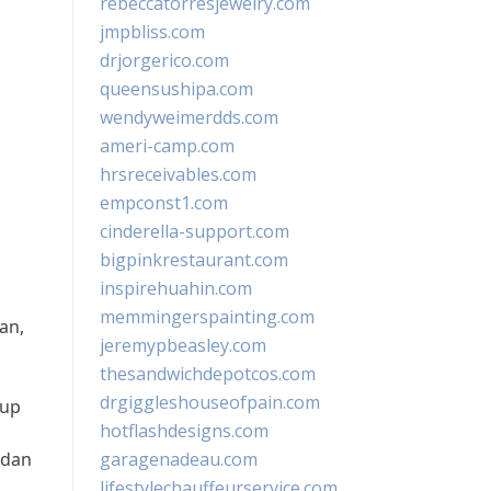
rebeccatorresjewelry.com
jmpbliss.com
drjorgerico.com
queensushipa.com
wendyweimerdds.com
ameri-camp.com
hrsreceivables.com
empconst1.com
cinderella-support.com
bigpinkrestaurant.com
inspirehuahin.com
memmingerspainting.com
an,
jeremypbeasley.com
thesandwichdepotcos.com
drgiggleshouseofpain.com
kup
hotflashdesigns.com
 dan
garagenadeau.com
lifestylechauffeurservice.com