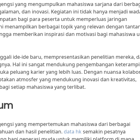
gengsi yang mengumpulkan mahasiswa sarjana dari berba
alaman, dan inovasi. Kegiatan ini tidak hanya menjadi wa
empatan bagi para peserta untuk memperluas jaringan
ini menampilkan berbagai topik yang relevan dengan tanta
hingga memberikan inspirasi dan motivasi bagi mahasiswa 
ggali ide-ide baru, mempresentasikan penelitian mereka, 
ngnya. Hal ini sangat mendukung pengembangan keterampi
a peluang karier yang lebih luas. Dengan nuansa kolabor
ptakan atmosfer yang mendukung inovasi dan kreativitas,
gi setiap mahasiswa yang terlibat.
ium
rgengsi yang mempertemukan mahasiswa dari berbagai
ahuan dan hasil penelitian.
data hk
semakin pesatnya
ing bagi generasi muda untuk memiliki platform di mana