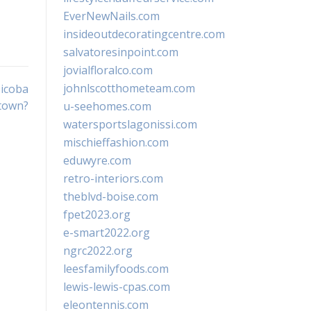
EverNewNails.com
insideoutdecoratingcentre.com
salvatoresinpoint.com
jovialfloralco.com
johnlscotthometeam.com
Dicoba
stown?
u-seehomes.com
watersportslagonissi.com
mischieffashion.com
eduwyre.com
retro-interiors.com
theblvd-boise.com
fpet2023.org
e-smart2022.org
ngrc2022.org
leesfamilyfoods.com
lewis-lewis-cpas.com
eleontennis.com