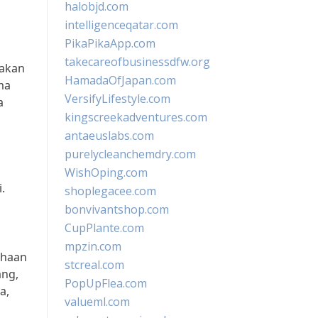
halobjd.com
intelligenceqatar.com
PikaPikaApp.com
takecareofbusinessdfw.org
takan
HamadaOfJapan.com
ma
VersifyLifestyle.com
a
kingscreekadventures.com
antaeuslabs.com
purelycleanchemdry.com
WishOping.com
.
shoplegacee.com
bonvivantshop.com
CupPlante.com
mpzin.com
ahaan
stcreal.com
ang,
PopUpFlea.com
a,
valueml.com