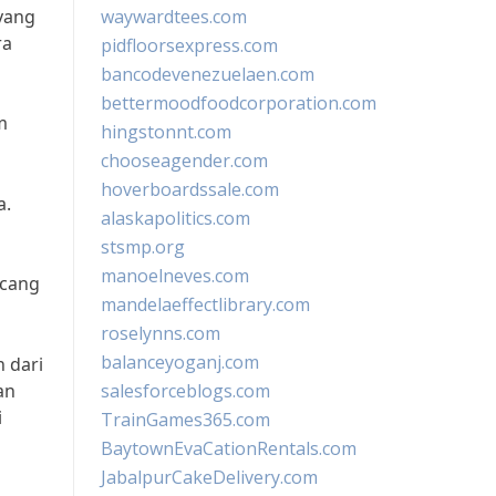
yang
waywardtees.com
ra
pidfloorsexpress.com
bancodevenezuelaen.com
bettermoodfoodcorporation.com
m
hingstonnt.com
chooseagender.com
hoverboardssale.com
a.
alaskapolitics.com
stsmp.org
manoelneves.com
ncang
mandelaeffectlibrary.com
roselynns.com
balanceyoganj.com
 dari
an
salesforceblogs.com
i
TrainGames365.com
BaytownEvaCationRentals.com
JabalpurCakeDelivery.com