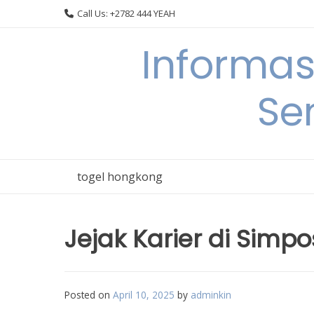
Skip
Call Us: +2782 444 YEAH
to
content
Informas
Se
togel hongkong
Jejak Karier di Simp
Posted on
April 10, 2025
by
adminkin