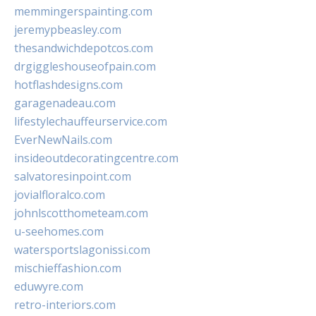
memmingerspainting.com
jeremypbeasley.com
thesandwichdepotcos.com
drgiggleshouseofpain.com
hotflashdesigns.com
garagenadeau.com
lifestylechauffeurservice.com
EverNewNails.com
insideoutdecoratingcentre.com
salvatoresinpoint.com
jovialfloralco.com
johnlscotthometeam.com
u-seehomes.com
watersportslagonissi.com
mischieffashion.com
eduwyre.com
retro-interiors.com