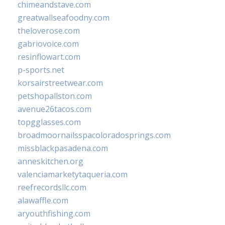
chimeandstave.com
greatwallseafoodny.com
theloverose.com
gabriovoice.com
resinflowart.com
p-sports.net
korsairstreetwear.com
petshopallston.com
avenue26tacos.com
topgglasses.com
broadmoornailsspacoloradosprings.com
missblackpasadena.com
anneskitchen.org
valenciamarketytaqueria.com
reefrecordsllc.com
alawaffle.com
aryouthfishing.com