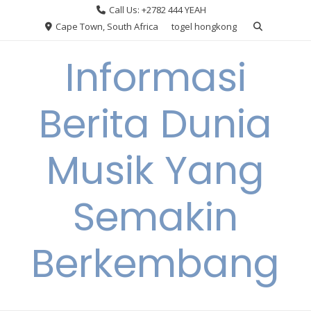
Skip
Call Us: +2782 444 YEAH
to
Cape Town, South Africa
togel hongkong
content
Informasi
Berita Dunia
Musik Yang
Semakin
Berkembang