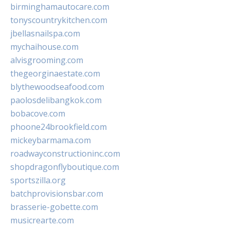
birminghamautocare.com
tonyscountrykitchen.com
jbellasnailspa.com
mychaihouse.com
alvisgrooming.com
thegeorginaestate.com
blythewoodseafood.com
paolosdelibangkok.com
bobacove.com
phoone24brookfield.com
mickeybarmama.com
roadwayconstructioninc.com
shopdragonflyboutique.com
sportszilla.org
batchprovisionsbar.com
brasserie-gobette.com
musicrearte.com