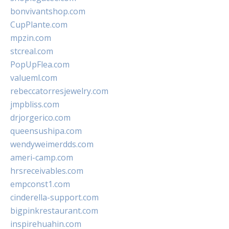
bonvivantshop.com
CupPlante.com
mpzin.com
stcreal.com
PopUpFlea.com
valueml.com
rebeccatorresjewelry.com
jmpbliss.com
drjorgerico.com
queensushipa.com
wendyweimerdds.com
ameri-camp.com
hrsreceivables.com
empconst1.com
cinderella-support.com
bigpinkrestaurant.com
inspirehuahin.com