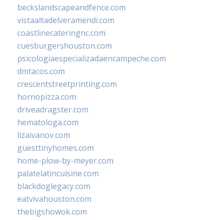
beckslandscapeandfence.com
vistaaltadelveramendi.com
coastlinecateringnc.com
cuesburgershouston.com
psicologiaespecializadaencampeche.com
dmtacos.com
crescentstreetprinting.com
hornopizza.com
driveadragster.com
hematologa.com
lizaivanov.com
guesttinyhomes.com
home-plow-by-meyer.com
palatelatincuisine.com
blackdoglegacy.com
eatvivahouston.com
thebigshowok.com