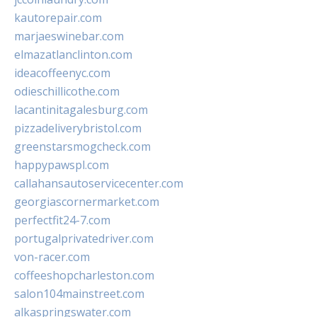
kautorepair.com
marjaeswinebar.com
elmazatlanclinton.com
ideacoffeenyc.com
odieschillicothe.com
lacantinitagalesburg.com
pizzadeliverybristol.com
greenstarsmogcheck.com
happypawspl.com
callahansautoservicecenter.com
georgiascornermarket.com
perfectfit24-7.com
portugalprivatedriver.com
von-racer.com
coffeeshopcharleston.com
salon104mainstreet.com
alkaspringswater.com