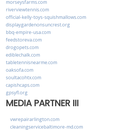
morseysfarms.com
riverviewtennis.com
official-kelly-toys-squishmallows.com
displaygardenonsuncrest.org
bbq-empire-usa.com
feedstoreva.com
drogopets.com
ediblechalk.com
tabletennisnearme.com
oaksofa.com
soultacohtx.com
capishcaps.com
gpsyfl.org
MEDIA PARTNER III
vwrepairarlington.com
cleaningservicebaltimore-md.com