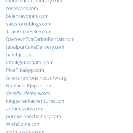
mandelaeffectlibrary.com
roselynns.com
balanceyoganj.com
salesforceblogs.com
TrainGames365.com
BaytownEvaCationRentals.com
JabalpurCakeDelivery.com
halobjd.com
intelligenceqatar.com
PikaPikaApp.com
takecareofbusinessdfw.org
HamadaOfJapan.com
VersifyLifestyle.com
kingscreekadventures.com
antaeuslabs.com
purelycleanchemdry.com
WishOping.com
shoplegacee.com