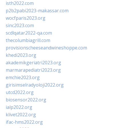
isth2022.com
p2b2pabi2023-makassar.com
wocfparis2023.org
sinc2023.com
scdlqatar2022-qa.com
thecolumbiagrill.com
provisionscheeseandwineshoppe.com
khedi2023.org
akademikgeriatri2023.org
marmarapediatri2023.org
emchie2023.org
girisimselradyoloji2022.org
utcd2022.org
biosensor2022.org
ialp2022.org
klivet2022.org
ifac-hms2022.org