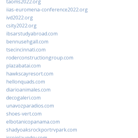
taoms2022.org
iias-euromena-conference2022.org
ivd2022.org
csity2022.org
ibsarstudyabroad.com
bennusehgall.com
tsecincinnati.com
roderconstructiongroup.com
plazabatai.com
hawkscayresort.com
hellonquads.com
diarioanimales.com
decogaleri.com
unavozparadios.com
shoes-vert.com
elbotanicopanama.com
shadyoaksrockportrvpark.com
jccoinlaundry.com