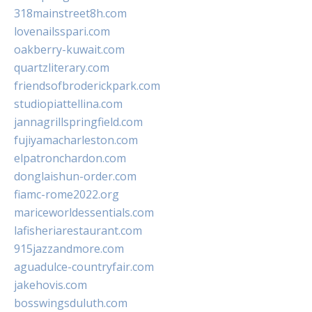
318mainstreet8h.com
lovenailsspari.com
oakberry-kuwait.com
quartzliterary.com
friendsofbroderickpark.com
studiopiattellina.com
jannagrillspringfield.com
fujiyamacharleston.com
elpatronchardon.com
donglaishun-order.com
fiamc-rome2022.org
mariceworldessentials.com
lafisheriarestaurant.com
915jazzandmore.com
aguadulce-countryfair.com
jakehovis.com
bosswingsduluth.com