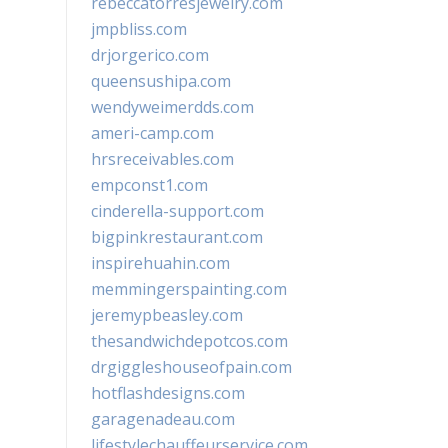
rebeccatorresjewelry.com
jmpbliss.com
drjorgerico.com
queensushipa.com
wendyweimerdds.com
ameri-camp.com
hrsreceivables.com
empconst1.com
cinderella-support.com
bigpinkrestaurant.com
inspirehuahin.com
memmingerspainting.com
jeremypbeasley.com
thesandwichdepotcos.com
drgiggleshouseofpain.com
hotflashdesigns.com
garagenadeau.com
lifestylechauffeurservice.com