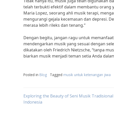
Tidak hanya itu, musik juga telah digunakan d
telah terbukti efektif dalam membantu orang 
Maria Lopez, seorang ahli musik terapi, menga
mengurangi gejala kecemasan dan depresi. D
merasa lebih rileks dan tenang.”
Dengan begitu, jangan ragu untuk memanfaat
mendengarkan musik yang sesuai dengan seler
dikatakan oleh Friedrich Nietzsche, “tanpa mu
biarkan musik menjadi teman setia Anda dala
Posted in
Blog
Tagged
musik untuk ketenangan jiwa
Post
Exploring the Beauty of Seni Musik Tradisional
Indonesia
navigation