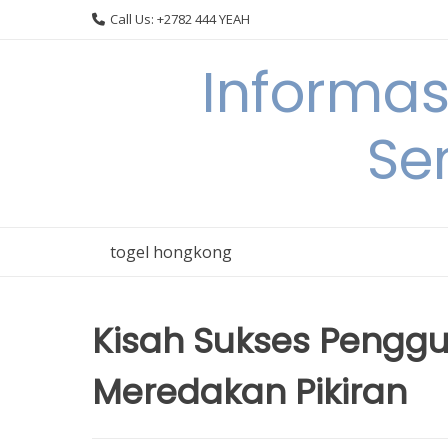
Skip
Call Us: +2782 444 YEAH
to
content
Informas
Se
togel hongkong
Kisah Sukses Pengg
Meredakan Pikiran