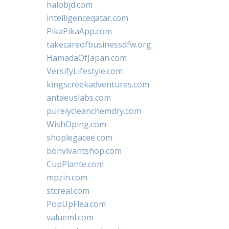
halobjd.com
intelligenceqatar.com
PikaPikaApp.com
takecareofbusinessdfw.org
HamadaOfJapan.com
VersifyLifestyle.com
kingscreekadventures.com
antaeuslabs.com
purelycleanchemdry.com
WishOping.com
shoplegacee.com
bonvivantshop.com
CupPlante.com
mpzin.com
stcreal.com
PopUpFlea.com
valueml.com