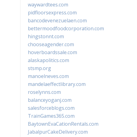
waywardtees.com
pidfloorsexpress.com
bancodevenezuelaen.com
bettermoodfoodcorporation.com
hingstonnt.com
chooseagender.com
hoverboardssale.com
alaskapolitics.com
stsmp.org
manoelneves.com
mandelaeffectlibrary.com
roselynns.com
balanceyoganj.com
salesforceblogs.com
TrainGames365.com
BaytownEvaCationRentals.com
JabalpurCakeDelivery.com