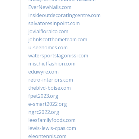
EverNewNails.com
insideoutdecoratingcentre.com
salvatoresinpoint.com
jovialfloralco.com
johnlscotthometeam.com
u-seehomes.com
watersportslagonissi.com
mischieffashion.com
eduwyre.com
retro-interiors.com
theblvd-boise.com
fpet2023.org
e-smart2022.org
ngrc2022.org
leesfamilyfoods.com
lewis-lewis-cpas.com
eleontennis.com