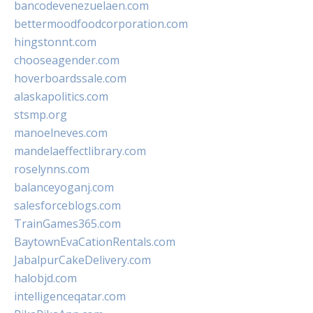
bancodevenezuelaen.com
bettermoodfoodcorporation.com
hingstonnt.com
chooseagender.com
hoverboardssale.com
alaskapolitics.com
stsmp.org
manoelneves.com
mandelaeffectlibrary.com
roselynns.com
balanceyoganj.com
salesforceblogs.com
TrainGames365.com
BaytownEvaCationRentals.com
JabalpurCakeDelivery.com
halobjd.com
intelligenceqatar.com