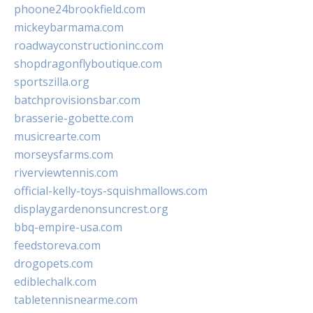
phoone24brookfield.com
mickeybarmama.com
roadwayconstructioninc.com
shopdragonflyboutique.com
sportszilla.org
batchprovisionsbar.com
brasserie-gobette.com
musicrearte.com
morseysfarms.com
riverviewtennis.com
official-kelly-toys-squishmallows.com
displaygardenonsuncrest.org
bbq-empire-usa.com
feedstoreva.com
drogopets.com
ediblechalk.com
tabletennisnearme.com