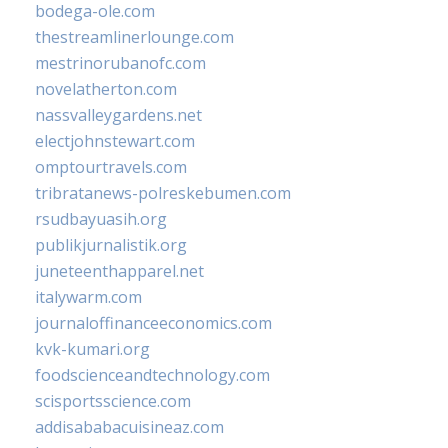
bodega-ole.com
thestreamlinerlounge.com
mestrinorubanofc.com
novelatherton.com
nassvalleygardens.net
electjohnstewart.com
omptourtravels.com
tribratanews-polreskebumen.com
rsudbayuasih.org
publikjurnalistik.org
juneteenthapparel.net
italywarm.com
journaloffinanceeconomics.com
kvk-kumari.org
foodscienceandtechnology.com
scisportsscience.com
addisababacuisineaz.com