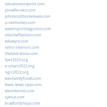
salvatoresinpoint.com
jovialfloralco.com
johnlscotthometeam.com
u-seehomes.com
watersportslagonissi.com
mischieffashion.com
eduwyre.com
retro-interiors.com
theblvd-boise.com
fpet2023.org
e-smart2022.org
ngrc2022.org
leesfamilyfoods.com
lewis-lewis-cpas.com
eleontennis.com
cyetus.com
bradfordshops.com