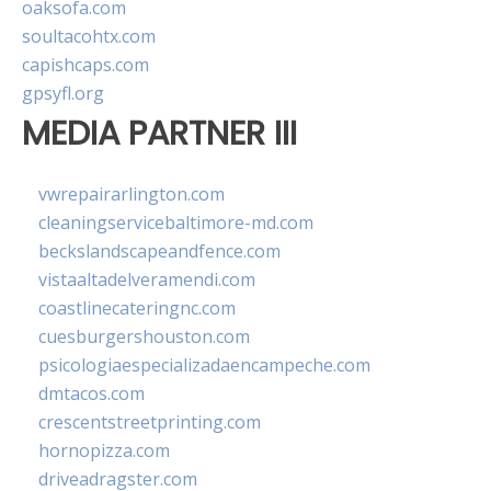
oaksofa.com
soultacohtx.com
capishcaps.com
gpsyfl.org
MEDIA PARTNER III
vwrepairarlington.com
cleaningservicebaltimore-md.com
beckslandscapeandfence.com
vistaaltadelveramendi.com
coastlinecateringnc.com
cuesburgershouston.com
psicologiaespecializadaencampeche.com
dmtacos.com
crescentstreetprinting.com
hornopizza.com
driveadragster.com