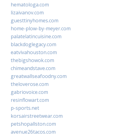
hematologa.com
lizaivanov.com
guesttinyhomes.com
home-plow-by-meyer.com
palatelatincuisine.com
blackdoglegacy.com
eatvivahouston.com
thebigshowok.com
chimeandstave.com
greatwallseafoodny.com
theloverose.com
gabriovoice.com
resinflowart.com
p-sports.net
korsairstreetwear.com
petshopallston.com
avenue26tacos.com