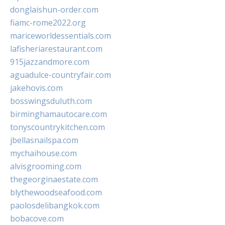
donglaishun-order.com
fiamc-rome2022.org
mariceworldessentials.com
lafisheriarestaurant.com
915jazzandmore.com
aguadulce-countryfair.com
jakehovis.com
bosswingsduluth.com
birminghamautocare.com
tonyscountrykitchen.com
jbellasnailspa.com
mychaihouse.com
alvisgrooming.com
thegeorginaestate.com
blythewoodseafood.com
paolosdelibangkok.com
bobacove.com