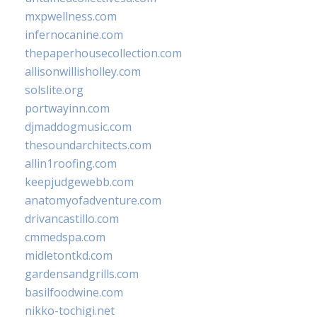
mxpwellness.com
infernocanine.com
thepaperhousecollection.com
allisonwillisholley.com
solslite.org
portwayinn.com
djmaddogmusic.com
thesoundarchitects.com
allin1roofing.com
keepjudgewebb.com
anatomyofadventure.com
drivancastillo.com
cmmedspa.com
midletontkd.com
gardensandgrills.com
basilfoodwine.com
nikko-tochigi.net