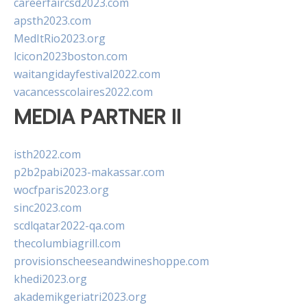
careerfaircsd2023.com
apsth2023.com
MedItRio2023.org
lcicon2023boston.com
waitangidayfestival2022.com
vacancesscolaires2022.com
MEDIA PARTNER II
isth2022.com
p2b2pabi2023-makassar.com
wocfparis2023.org
sinc2023.com
scdlqatar2022-qa.com
thecolumbiagrill.com
provisionscheeseandwineshoppe.com
khedi2023.org
akademikgeriatri2023.org