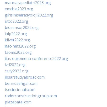
marmarapediatri2023.org
emchie2023.org
girisimselradyoloji2022.org
utcd2022.org
biosensor2022.org
ialp2022.org
klivet2022.org
ifac-hms2022.org
taoms2022.org
iias-euromena-conference2022.org
ivd2022.org
csity2022.org
ibsarstudyabroad.com
bennusehgall.com
tsecincinnati.com
roderconstructiongroup.com
plazabatai.com