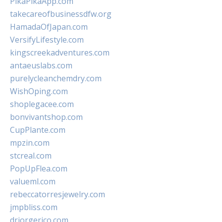
PikaPikaApp.com
takecareofbusinessdfw.org
HamadaOfJapan.com
VersifyLifestyle.com
kingscreekadventures.com
antaeuslabs.com
purelycleanchemdry.com
WishOping.com
shoplegacee.com
bonvivantshop.com
CupPlante.com
mpzin.com
stcreal.com
PopUpFlea.com
valueml.com
rebeccatorresjewelry.com
jmpbliss.com
drjorgerico.com