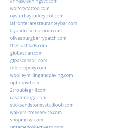
annascleaningsvc.com
wolfcitytattoo.com
oysterbayturkeytrot.com
lafronterarestauranteybar.com
lilyandrosetearoom.com
olivesburgberrypatch.com
theslushkids.com
giobastian.com
glpascensori.com
rifloorepoxy.com
woolleymillingandpaving.com
uptonpvd.com
2troublegrill.com
casateranga.com
sticksandstonesstudiooh.com
walkers-treeservice.com
shopmossi.com
untamedcollectivesd.com