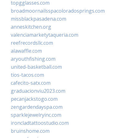
topgglasses.com
broadmoornailsspacoloradosprings.com
missblackpasadena.com
anneskitchen.org
valenciamarketytaqueria.com
reefrecordsllc.com
alawaffle.com
aryouthfishing.com
united-basketball.com
tios-tacos.com
cafecito-satx.com
graduacionviu2023.com
pecanjackstogo.com
zengardendayspa.com
sparklejewelryinc.com
ironcladtattoostudio.com
bruinshome.com