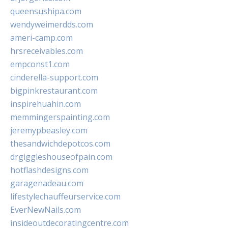
queensushipa.com
wendyweimerdds.com
ameri-camp.com
hrsreceivables.com
empconst1.com
cinderella-support.com
bigpinkrestaurant.com
inspirehuahin.com
memmingerspainting.com
jeremypbeasley.com
thesandwichdepotcos.com
drgiggleshouseofpain.com
hotflashdesigns.com
garagenadeau.com
lifestylechauffeurservice.com
EverNewNails.com
insideoutdecoratingcentre.com