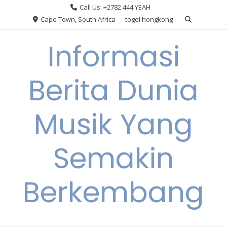
Skip
Call Us: +2782 444 YEAH
to
Cape Town, South Africa
togel hongkong
content
Informasi
Berita Dunia
Musik Yang
Semakin
Berkembang