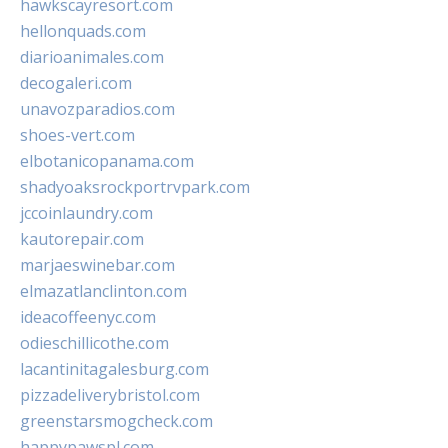
hawkscayresort.com
hellonquads.com
diarioanimales.com
decogaleri.com
unavozparadios.com
shoes-vert.com
elbotanicopanama.com
shadyoaksrockportrvpark.com
jccoinlaundry.com
kautorepair.com
marjaeswinebar.com
elmazatlanclinton.com
ideacoffeenyc.com
odieschillicothe.com
lacantinitagalesburg.com
pizzadeliverybristol.com
greenstarsmogcheck.com
happypawspl.com