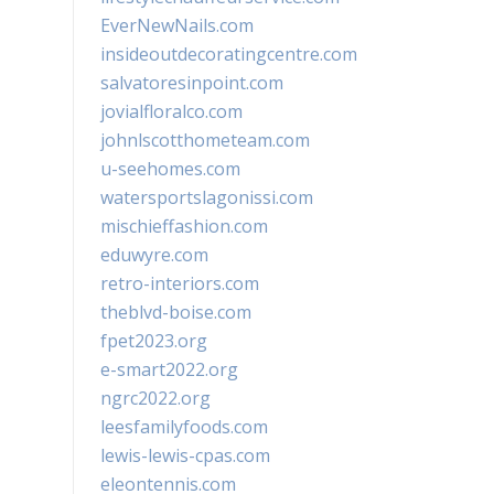
EverNewNails.com
insideoutdecoratingcentre.com
salvatoresinpoint.com
jovialfloralco.com
johnlscotthometeam.com
u-seehomes.com
watersportslagonissi.com
mischieffashion.com
eduwyre.com
retro-interiors.com
theblvd-boise.com
fpet2023.org
e-smart2022.org
ngrc2022.org
leesfamilyfoods.com
lewis-lewis-cpas.com
eleontennis.com