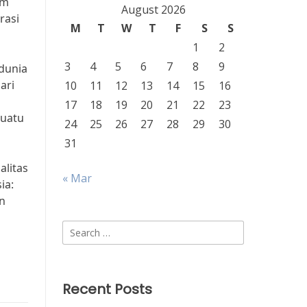
am
August 2026
rasi
M
T
W
T
F
S
S
1
2
3
4
5
6
7
8
9
dunia
ari
10
11
12
13
14
15
16
17
18
19
20
21
22
23
suatu
24
25
26
27
28
29
30
31
alitas
« Mar
ia:
n
Search
for:
Recent Posts