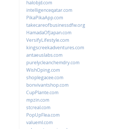
halobjd.com
intelligenceqatar.com
PikaPikaApp.com
takecareofbusinessdfw.org
HamadaOfJapan.com
VersifyLifestyle.com
kingscreekadventures.com
antaeuslabs.com
purelycleanchemdry.com
WishOping.com
shoplegacee.com
bonvivantshop.com
CupPlante.com
mpzin.com
stcreal.com
PopUpFlea.com
valueml.com