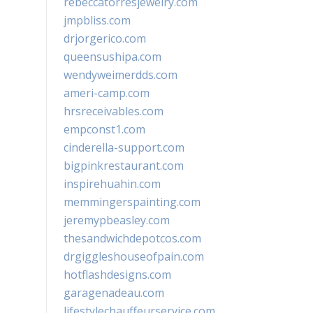
rebeccatorresjewelry.com
jmpbliss.com
drjorgerico.com
queensushipa.com
wendyweimerdds.com
ameri-camp.com
hrsreceivables.com
empconst1.com
cinderella-support.com
bigpinkrestaurant.com
inspirehuahin.com
memmingerspainting.com
jeremypbeasley.com
thesandwichdepotcos.com
drgiggleshouseofpain.com
hotflashdesigns.com
garagenadeau.com
lifestylechauffeurservice.com