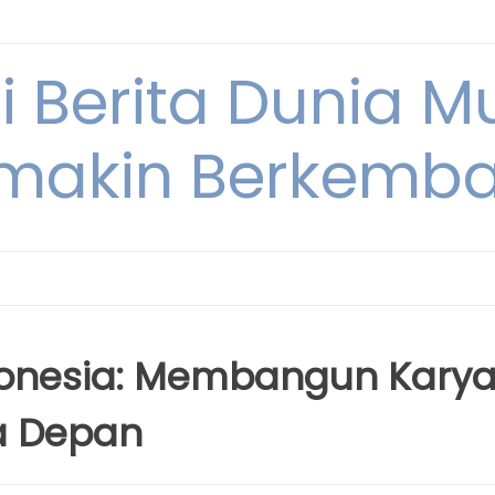
i Berita Dunia M
makin Berkemb
ndonesia: Membangun Kary
a Depan