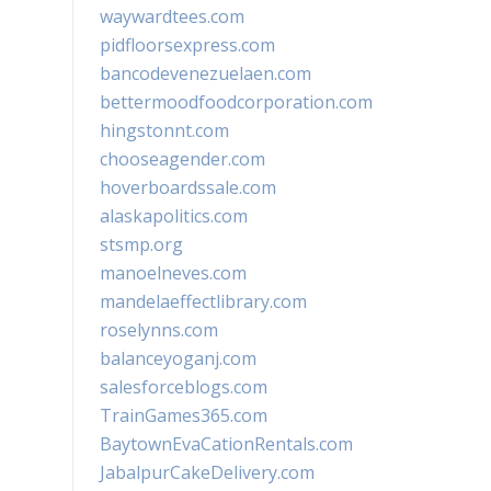
waywardtees.com
pidfloorsexpress.com
bancodevenezuelaen.com
bettermoodfoodcorporation.com
hingstonnt.com
chooseagender.com
hoverboardssale.com
alaskapolitics.com
stsmp.org
manoelneves.com
mandelaeffectlibrary.com
roselynns.com
balanceyoganj.com
salesforceblogs.com
TrainGames365.com
BaytownEvaCationRentals.com
JabalpurCakeDelivery.com