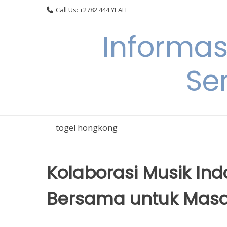
Skip
Call Us: +2782 444 YEAH
to
content
Informas
Se
togel hongkong
Kolaborasi Musik I
Bersama untuk Mas