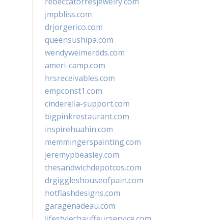
rebeccatorresjewelry.com
jmpbliss.com
drjorgerico.com
queensushipa.com
wendyweimerdds.com
ameri-camp.com
hrsreceivables.com
empconst1.com
cinderella-support.com
bigpinkrestaurant.com
inspirehuahin.com
memmingerspainting.com
jeremypbeasley.com
thesandwichdepotcos.com
drgiggleshouseofpain.com
hotflashdesigns.com
garagenadeau.com
lifestylechauffeurservice.com