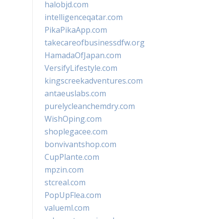
halobjd.com
intelligenceqatar.com
PikaPikaApp.com
takecareofbusinessdfw.org
HamadaOfJapan.com
VersifyLifestyle.com
kingscreekadventures.com
antaeuslabs.com
purelycleanchemdry.com
WishOping.com
shoplegacee.com
bonvivantshop.com
CupPlante.com
mpzin.com
stcreal.com
PopUpFlea.com
valueml.com