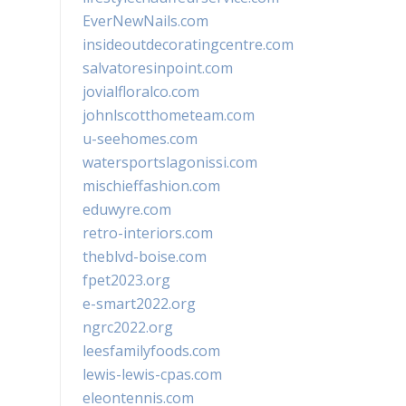
EverNewNails.com
insideoutdecoratingcentre.com
salvatoresinpoint.com
jovialfloralco.com
johnlscotthometeam.com
u-seehomes.com
watersportslagonissi.com
mischieffashion.com
eduwyre.com
retro-interiors.com
theblvd-boise.com
fpet2023.org
e-smart2022.org
ngrc2022.org
leesfamilyfoods.com
lewis-lewis-cpas.com
eleontennis.com