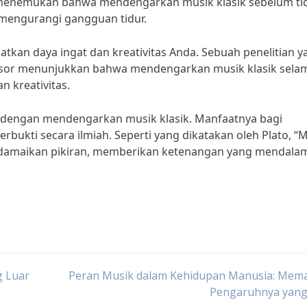
c menemukan bahwa mendengarkan musik klasik sebelum ti
mengurangi gangguan tidur.
atkan daya ingat dan kreativitas Anda. Sebuah penelitian y
Windsor menunjukkan bahwa mendengarkan musik klasik sela
n kreativitas.
da dengan mendengarkan musik klasik. Manfaatnya bagi
bukti secara ilmiah. Seperti yang dikatakan oleh Plato, “
erdamaikan pikiran, memberikan ketenangan yang mendala
g Luar
Peran Musik dalam Kehidupan Manusia: Mem
Pengaruhnya yang