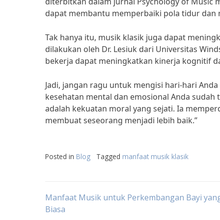
diterbitkan dalam jurnal Psychology of Musi
dapat membantu memperbaiki pola tidur dan 
Tak hanya itu, musik klasik juga dapat meningk
dilakukan oleh Dr. Lesiuk dari Universitas 
bekerja dapat meningkatkan kinerja kognitif da
Jadi, jangan ragu untuk mengisi hari-hari An
kesehatan mental dan emosional Anda sudah ter
adalah kekuatan moral yang sejati. Ia memp
membuat seseorang menjadi lebih baik.”
Posted in
Blog
Tagged
manfaat musik klasik
Post
Manfaat Musik untuk Perkembangan Bayi yan
Biasa