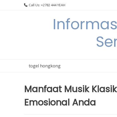
Skip
Call Us: +2782 444 YEAH
to
content
Informas
Se
togel hongkong
Manfaat Musik Klasi
Emosional Anda