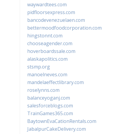
waywardtees.com
pidfloorsexpress.com
bancodevenezuelaen.com
bettermoodfoodcorporation.com
hingstonnt.com
chooseagender.com
hoverboardssale.com
alaskapolitics.com
stsmp.org
manoelneves.com
mandelaeffectlibrary.com
roselynns.com
balanceyoganj.com
salesforceblogs.com
TrainGames365.com
BaytownEvaCationRentals.com
JabalpurCakeDelivery.com