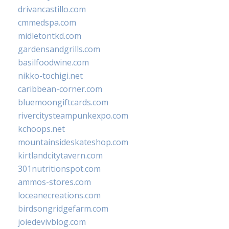
drivancastillo.com
cmmedspa.com
midletontkd.com
gardensandgrills.com
basilfoodwine.com
nikko-tochigi.net
caribbean-corner.com
bluemoongiftcards.com
rivercitysteampunkexpo.com
kchoops.net
mountainsideskateshop.com
kirtlandcitytavern.com
301nutritionspot.com
ammos-stores.com
loceanecreations.com
birdsongridgefarm.com
joiedevivblog.com