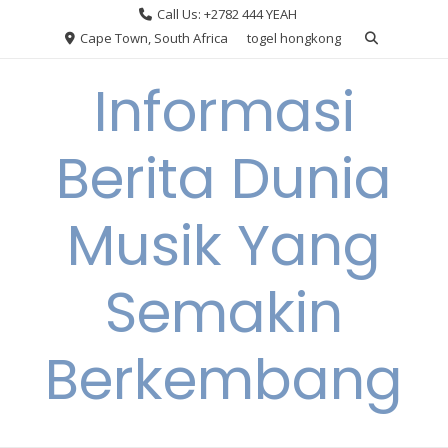
Skip
Call Us: +2782 444 YEAH
to
Cape Town, South Africa
togel hongkong
content
Informasi
Berita Dunia
Musik Yang
Semakin
Berkembang