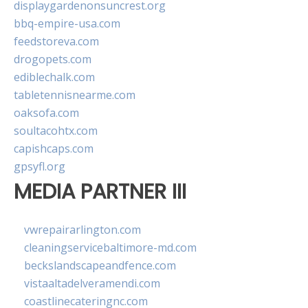
displaygardenonsuncrest.org
bbq-empire-usa.com
feedstoreva.com
drogopets.com
ediblechalk.com
tabletennisnearme.com
oaksofa.com
soultacohtx.com
capishcaps.com
gpsyfl.org
MEDIA PARTNER III
vwrepairarlington.com
cleaningservicebaltimore-md.com
beckslandscapeandfence.com
vistaaltadelveramendi.com
coastlinecateringnc.com