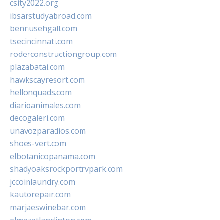
csity2022.org
ibsarstudyabroad.com
bennusehgall.com
tsecincinnati.com
roderconstructiongroup.com
plazabatai.com
hawkscayresort.com
hellonquads.com
diarioanimales.com
decogaleri.com
unavozparadios.com
shoes-vert.com
elbotanicopanama.com
shadyoaksrockportrvpark.com
jccoinlaundry.com
kautorepair.com
marjaeswinebar.com