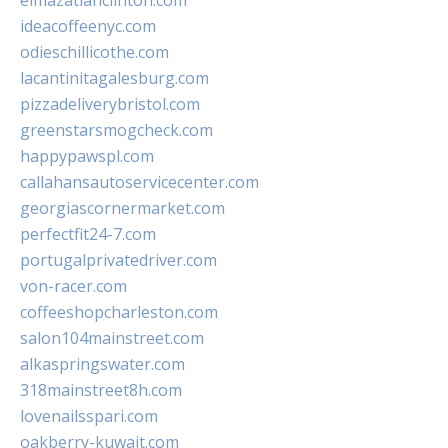
elmazatlanclinton.com
ideacoffeenyc.com
odieschillicothe.com
lacantinitagalesburg.com
pizzadeliverybristol.com
greenstarsmogcheck.com
happypawspl.com
callahansautoservicecenter.com
georgiascornermarket.com
perfectfit24-7.com
portugalprivatedriver.com
von-racer.com
coffeeshopcharleston.com
salon104mainstreet.com
alkaspringswater.com
318mainstreet8h.com
lovenailsspari.com
oakberry-kuwait.com