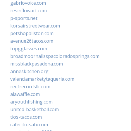
gabriovoice.com
resinflowart.com
p-sports.net
korsairstreetwear.com
petshopallston.com
avenue26tacos.com
topgglasses.com
broadmoornailsspacoloradosprings.com
missblackpasadena.com
anneskitchen.org
valenciamarketytaqueria.com
reefrecordsllc.com
alawaffle.com
aryouthfishing.com
united-basketball.com
tios-tacos.com
cafecito-satx.com