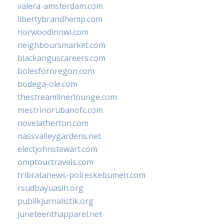
valera-amsterdam.com
libertybrandhemp.com
norwoodinnwi.com
neighboursmarket.com
blackanguscareers.com
bolesfororegon.com
bodega-ole.com
thestreamlinerlounge.com
mestrinorubanofc.com
novelatherton.com
nassvalleygardens.net
electjohnstewart.com
omptourtravels.com
tribratanews-polreskebumen.com
rsudbayuasih.org
publikjurnalistik.org
juneteenthapparel.net