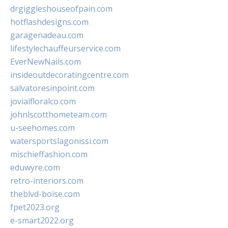
drgiggleshouseofpain.com
hotflashdesigns.com
garagenadeau.com
lifestylechauffeurservice.com
EverNewNails.com
insideoutdecoratingcentre.com
salvatoresinpoint.com
jovialfloralco.com
johnlscotthometeam.com
u-seehomes.com
watersportslagonissi.com
mischieffashion.com
eduwyre.com
retro-interiors.com
theblvd-boise.com
fpet2023.org
e-smart2022.org