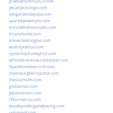
graduacionviu2023.com
pecanjackstogo.com
zengardendayspa.com
sparklejewelryinc.com
ironcladtattoostudio.com
bruinshome.com
annascleaningsvc.com
wolfcitytattoo.com
oysterbayturkeytrot.com
lafronterarestauranteybar.com
lilyandrosetearoom.com
olivesburgberrypatch.com
theslushkids.com
giobastian.com
glpascensori.com
rifloorepoxy.com
woolleymillingandpaving.com
uptonpvd.com