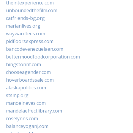
theintexperience.com
unboundedthefilm.com
catfriends-bg.org
marianlives.org
waywardtees.com
pidfloorsexpress.com
bancodevenezuelaen.com
bettermoodfoodcorporation.com
hingstonnt.com
chooseagender.com
hoverboardssale.com
alaskapolitics.com
stsmp.org
manoelneves.com
mandelaeffectlibrary.com
roselynns.com
balanceyoganj.com