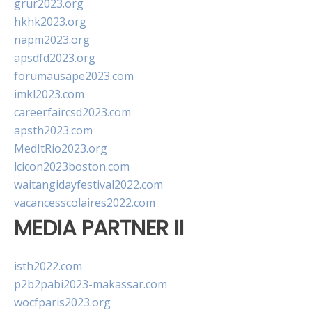
grur2023.org
hkhk2023.org
napm2023.org
apsdfd2023.org
forumausape2023.com
imkl2023.com
careerfaircsd2023.com
apsth2023.com
MedItRio2023.org
lcicon2023boston.com
waitangidayfestival2022.com
vacancesscolaires2022.com
MEDIA PARTNER II
isth2022.com
p2b2pabi2023-makassar.com
wocfparis2023.org