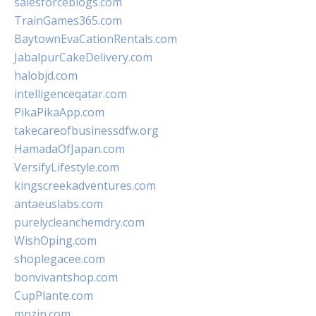
salesforceblogs.com
TrainGames365.com
BaytownEvaCationRentals.com
JabalpurCakeDelivery.com
halobjd.com
intelligenceqatar.com
PikaPikaApp.com
takecareofbusinessdfw.org
HamadaOfJapan.com
VersifyLifestyle.com
kingscreekadventures.com
antaeuslabs.com
purelycleanchemdry.com
WishOping.com
shoplegacee.com
bonvivantshop.com
CupPlante.com
mpzin.com