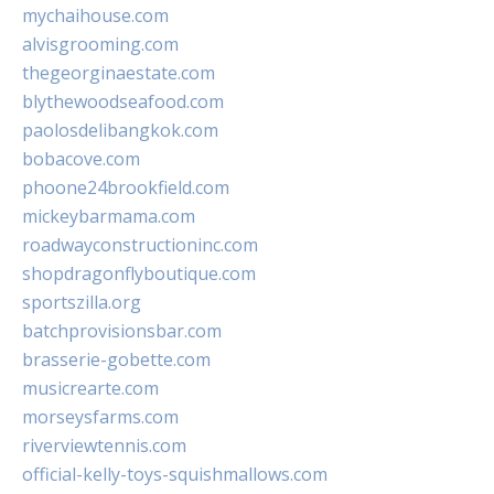
mychaihouse.com
alvisgrooming.com
thegeorginaestate.com
blythewoodseafood.com
paolosdelibangkok.com
bobacove.com
phoone24brookfield.com
mickeybarmama.com
roadwayconstructioninc.com
shopdragonflyboutique.com
sportszilla.org
batchprovisionsbar.com
brasserie-gobette.com
musicrearte.com
morseysfarms.com
riverviewtennis.com
official-kelly-toys-squishmallows.com