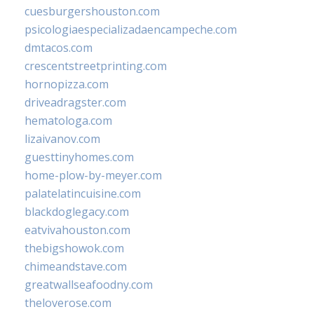
cuesburgershouston.com
psicologiaespecializadaencampeche.com
dmtacos.com
crescentstreetprinting.com
hornopizza.com
driveadragster.com
hematologa.com
lizaivanov.com
guesttinyhomes.com
home-plow-by-meyer.com
palatelatincuisine.com
blackdoglegacy.com
eatvivahouston.com
thebigshowok.com
chimeandstave.com
greatwallseafoodny.com
theloverose.com