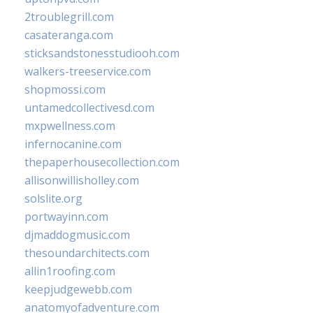
2troublegrill.com
casateranga.com
sticksandstonesstudiooh.com
walkers-treeservice.com
shopmossi.com
untamedcollectivesd.com
mxpwellness.com
infernocanine.com
thepaperhousecollection.com
allisonwillisholley.com
solslite.org
portwayinn.com
djmaddogmusic.com
thesoundarchitects.com
allin1roofing.com
keepjudgewebb.com
anatomyofadventure.com