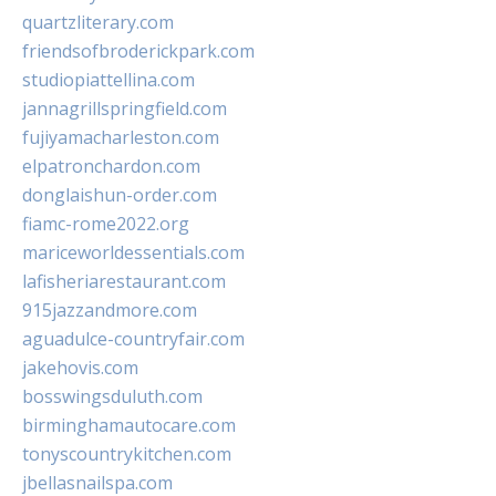
quartzliterary.com
friendsofbroderickpark.com
studiopiattellina.com
jannagrillspringfield.com
fujiyamacharleston.com
elpatronchardon.com
donglaishun-order.com
fiamc-rome2022.org
mariceworldessentials.com
lafisheriarestaurant.com
915jazzandmore.com
aguadulce-countryfair.com
jakehovis.com
bosswingsduluth.com
birminghamautocare.com
tonyscountrykitchen.com
jbellasnailspa.com