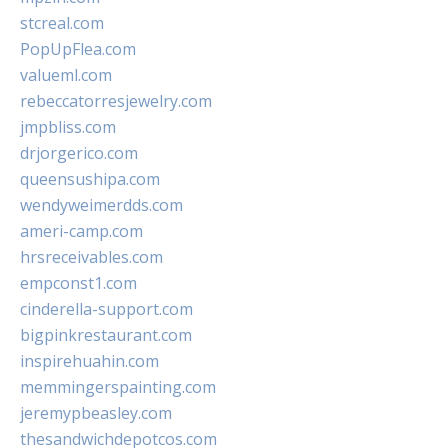
stcreal.com
PopUpFlea.com
valueml.com
rebeccatorresjewelry.com
jmpbliss.com
drjorgerico.com
queensushipa.com
wendyweimerdds.com
ameri-camp.com
hrsreceivables.com
empconst1.com
cinderella-support.com
bigpinkrestaurant.com
inspirehuahin.com
memmingerspainting.com
jeremypbeasley.com
thesandwichdepotcos.com