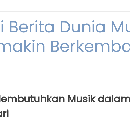
i Berita Dunia M
makin Berkemb
embutuhkan Musik dala
ri