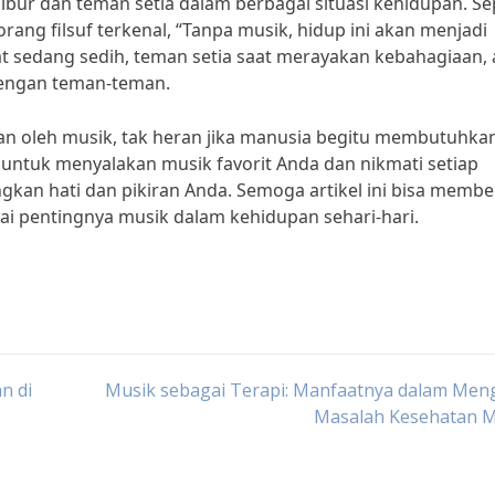
ibur dan teman setia dalam berbagai situasi kehidupan. Se
rang filsuf terkenal, “Tanpa musik, hidup ini akan menjadi
aat sedang sedih, teman setia saat merayakan kebahagiaan, 
 dengan teman-teman.
n oleh musik, tak heran jika manusia begitu membutuhka
u untuk menyalakan musik favorit Anda dan nikmati setiap
n hati dan pikiran Anda. Semoga artikel ini bisa membe
i pentingnya musik dalam kehidupan sehari-hari.
n di
Musik sebagai Terapi: Manfaatnya dalam Meng
Masalah Kesehatan M