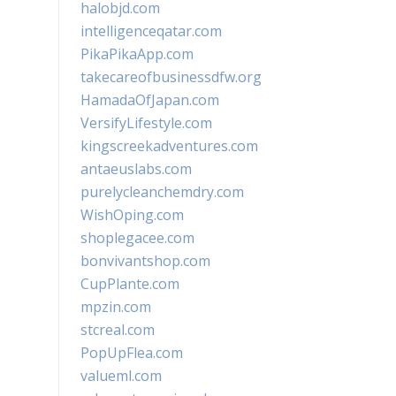
halobjd.com
intelligenceqatar.com
PikaPikaApp.com
takecareofbusinessdfw.org
HamadaOfJapan.com
VersifyLifestyle.com
kingscreekadventures.com
antaeuslabs.com
purelycleanchemdry.com
WishOping.com
shoplegacee.com
bonvivantshop.com
CupPlante.com
mpzin.com
stcreal.com
PopUpFlea.com
valueml.com