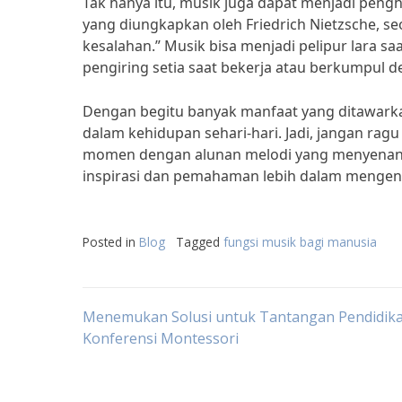
Tak hanya itu, musik juga dapat menjadi pengh
yang diungkapkan oleh Friedrich Nietzsche, seo
kesalahan.” Musik bisa menjadi pelipur lara s
pengiring setia saat bekerja atau berkumpul
Dengan begitu banyak manfaat yang ditawarka
dalam kehidupan sehari-hari. Jadi, jangan rag
momen dengan alunan melodi yang menyenangka
inspirasi dan pemahaman lebih dalam mengena
Posted in
Blog
Tagged
fungsi musik bagi manusia
Post
Menemukan Solusi untuk Tantangan Pendidika
Konferensi Montessori
navigation