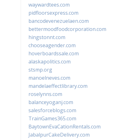
waywardtees.com
pidfloorsexpress.com
bancodevenezuelaen.com
bettermoodfoodcorporation.com
hingstonnt.com
chooseagender.com
hoverboardssale.com
alaskapolitics.com
stsmp.org
manoelneves.com
mandelaeffectlibrary.com
roselynns.com
balanceyoganj.com
salesforceblogs.com
TrainGames365.com
BaytownEvaCationRentals.com
JabalpurCakeDelivery.com