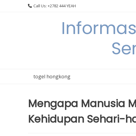
Skip
Call Us: +2782 444 YEAH
to
content
Informas
Se
togel hongkong
Mengapa Manusia M
Kehidupan Sehari-ha