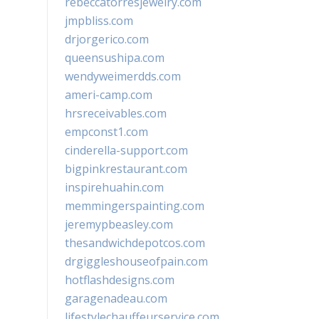
rebeccatorresjewelry.com
jmpbliss.com
drjorgerico.com
queensushipa.com
wendyweimerdds.com
ameri-camp.com
hrsreceivables.com
empconst1.com
cinderella-support.com
bigpinkrestaurant.com
inspirehuahin.com
memmingerspainting.com
jeremypbeasley.com
thesandwichdepotcos.com
drgiggleshouseofpain.com
hotflashdesigns.com
garagenadeau.com
lifestylechauffeurservice.com