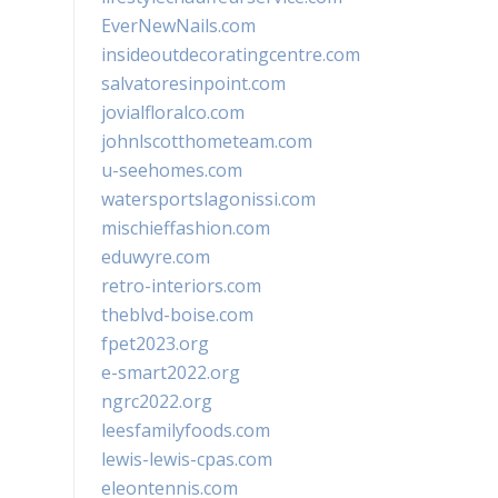
EverNewNails.com
insideoutdecoratingcentre.com
salvatoresinpoint.com
jovialfloralco.com
johnlscotthometeam.com
u-seehomes.com
watersportslagonissi.com
mischieffashion.com
eduwyre.com
retro-interiors.com
theblvd-boise.com
fpet2023.org
e-smart2022.org
ngrc2022.org
leesfamilyfoods.com
lewis-lewis-cpas.com
eleontennis.com