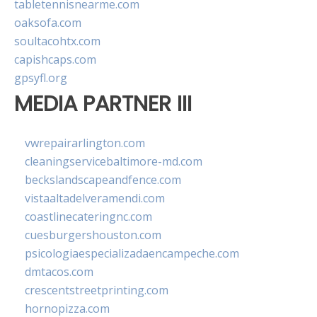
tabletennisnearme.com
oaksofa.com
soultacohtx.com
capishcaps.com
gpsyfl.org
MEDIA PARTNER III
vwrepairarlington.com
cleaningservicebaltimore-md.com
beckslandscapeandfence.com
vistaaltadelveramendi.com
coastlinecateringnc.com
cuesburgershouston.com
psicologiaespecializadaencampeche.com
dmtacos.com
crescentstreetprinting.com
hornopizza.com