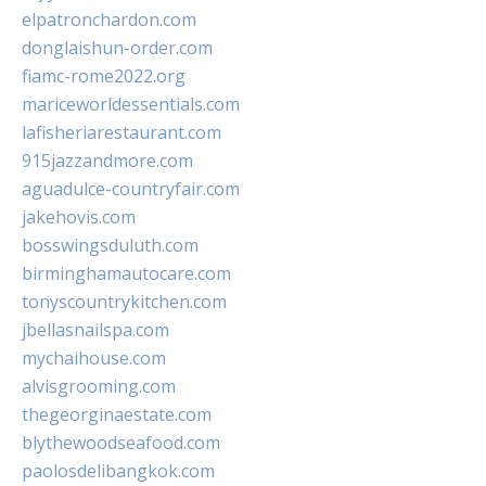
elpatronchardon.com
donglaishun-order.com
fiamc-rome2022.org
mariceworldessentials.com
lafisheriarestaurant.com
915jazzandmore.com
aguadulce-countryfair.com
jakehovis.com
bosswingsduluth.com
birminghamautocare.com
tonyscountrykitchen.com
jbellasnailspa.com
mychaihouse.com
alvisgrooming.com
thegeorginaestate.com
blythewoodseafood.com
paolosdelibangkok.com