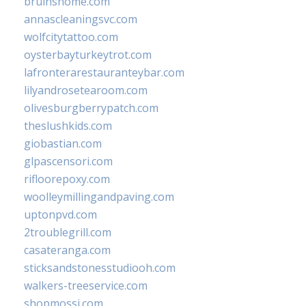
bruinshome.com
annascleaningsvc.com
wolfcitytattoo.com
oysterbayturkeytrot.com
lafronterarestauranteybar.com
lilyandrosetearoom.com
olivesburgberrypatch.com
theslushkids.com
giobastian.com
glpascensori.com
rifloorepoxy.com
woolleymillingandpaving.com
uptonpvd.com
2troublegrill.com
casateranga.com
sticksandstonesstudiooh.com
walkers-treeservice.com
shopmossi.com