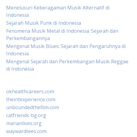
Menelusuri Keberagaman Musik Alternatif di
Indonesia
Sejarah Musik Punk di Indonesia
Fenomena Musik Metal di Indonesia: Sejarah dan
Perkembangannya
Mengenal Musik Blues: Sejarah dan Pengaruhnya di
Indonesia
Mengenal Sejarah dan Perkembangan Musik Reggae
di Indonesia
okhealthcareers.com
theintexperience.com
unboundedthefilm.com
catfriends-bg.org
marianlives.org
waywardtees.com