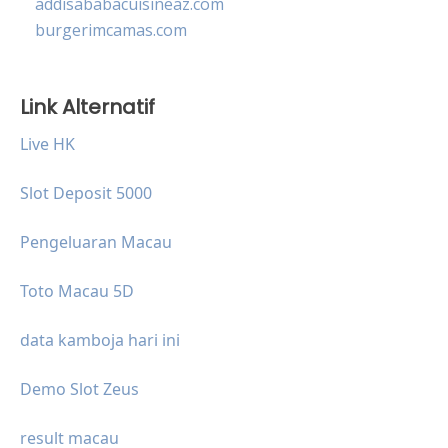
addisababacuisineaz.com
burgerimcamas.com
Link Alternatif
Live HK
Slot Deposit 5000
Pengeluaran Macau
Toto Macau 5D
data kamboja hari ini
Demo Slot Zeus
result macau