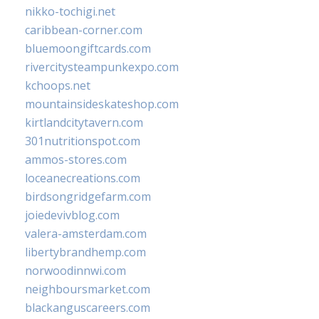
nikko-tochigi.net
caribbean-corner.com
bluemoongiftcards.com
rivercitysteampunkexpo.com
kchoops.net
mountainsideskateshop.com
kirtlandcitytavern.com
301nutritionspot.com
ammos-stores.com
loceanecreations.com
birdsongridgefarm.com
joiedevivblog.com
valera-amsterdam.com
libertybrandhemp.com
norwoodinnwi.com
neighboursmarket.com
blackanguscareers.com