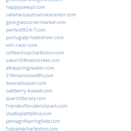
happypawspl.com
callahansautoservicecenter.com
georgiascornermarket.com
perfectfit24-7.com
portugalprivatedriver.com
von-racer.com
coffeeshopcharleston.com
salon104mainstreet.com
alkaspringswater.com
318mainstreet8h.com
lovenailsspari.com
oakberry-kuwait.com
quartzliterary.com
friendsofbroderickpark.com
studiopiattellina.com
jannagrillspringfield.com
fujiyamacharleston.com