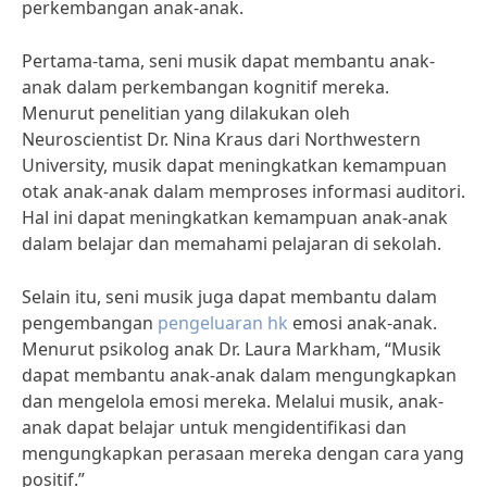
perkembangan anak-anak.
Pertama-tama, seni musik dapat membantu anak-
anak dalam perkembangan kognitif mereka.
Menurut penelitian yang dilakukan oleh
Neuroscientist Dr. Nina Kraus dari Northwestern
University, musik dapat meningkatkan kemampuan
otak anak-anak dalam memproses informasi auditori.
Hal ini dapat meningkatkan kemampuan anak-anak
dalam belajar dan memahami pelajaran di sekolah.
Selain itu, seni musik juga dapat membantu dalam
pengembangan
pengeluaran hk
emosi anak-anak.
Menurut psikolog anak Dr. Laura Markham, “Musik
dapat membantu anak-anak dalam mengungkapkan
dan mengelola emosi mereka. Melalui musik, anak-
anak dapat belajar untuk mengidentifikasi dan
mengungkapkan perasaan mereka dengan cara yang
positif.”