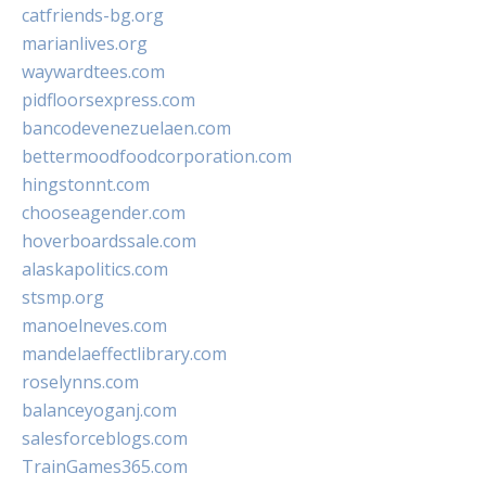
catfriends-bg.org
marianlives.org
waywardtees.com
pidfloorsexpress.com
bancodevenezuelaen.com
bettermoodfoodcorporation.com
hingstonnt.com
chooseagender.com
hoverboardssale.com
alaskapolitics.com
stsmp.org
manoelneves.com
mandelaeffectlibrary.com
roselynns.com
balanceyoganj.com
salesforceblogs.com
TrainGames365.com