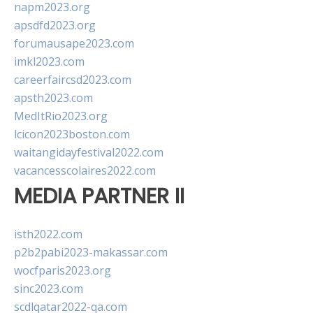
napm2023.org
apsdfd2023.org
forumausape2023.com
imkl2023.com
careerfaircsd2023.com
apsth2023.com
MedItRio2023.org
lcicon2023boston.com
waitangidayfestival2022.com
vacancesscolaires2022.com
MEDIA PARTNER II
isth2022.com
p2b2pabi2023-makassar.com
wocfparis2023.org
sinc2023.com
scdlqatar2022-qa.com