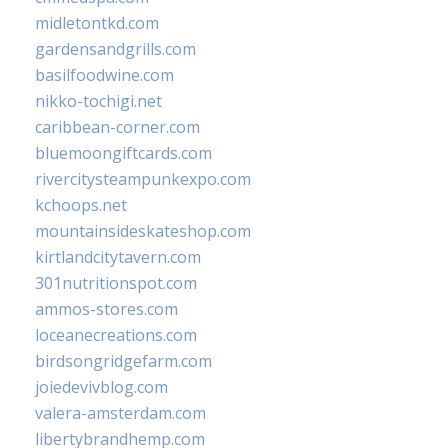
midletontkd.com
gardensandgrills.com
basilfoodwine.com
nikko-tochigi.net
caribbean-corner.com
bluemoongiftcards.com
rivercitysteampunkexpo.com
kchoops.net
mountainsideskateshop.com
kirtlandcitytavern.com
301nutritionspot.com
ammos-stores.com
loceanecreations.com
birdsongridgefarm.com
joiedevivblog.com
valera-amsterdam.com
libertybrandhemp.com