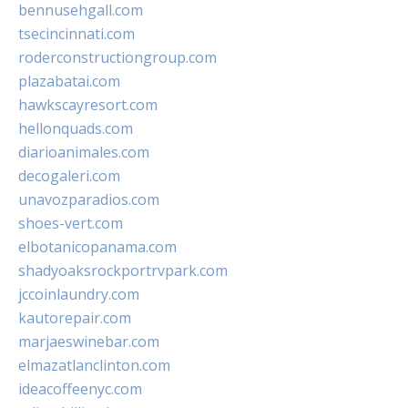
bennusehgall.com
tsecincinnati.com
roderconstructiongroup.com
plazabatai.com
hawkscayresort.com
hellonquads.com
diarioanimales.com
decogaleri.com
unavozparadios.com
shoes-vert.com
elbotanicopanama.com
shadyoaksrockportrvpark.com
jccoinlaundry.com
kautorepair.com
marjaeswinebar.com
elmazatlanclinton.com
ideacoffeenyc.com