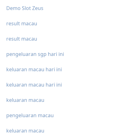
Demo Slot Zeus
result macau
result macau
pengeluaran sgp hari ini
keluaran macau hari ini
keluaran macau hari ini
keluaran macau
pengeluaran macau
keluaran macau