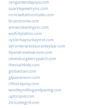
zengardendayspa.com
sparklejewelryinc.com
ironcladtattoostudio.com
bruinshome.com
annascleaningsvc.com
wolfcitytattoo.com
oysterbayturkeytrot.com
lafronterarestauranteybar.com
lilyandrosetearoom.com
olivesburgberrypatch.com
theslushkids.com
giobastian.com
glpascensori.com
rifloorepoxy.com
woolleymillingandpaving.com
uptonpvd.com
2troublegrill.com