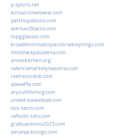
p-sports.net
korsairstreetwear.com
petshopallston.com
avenue26tacos.com
topgglasses.com
broadmoornailsspacoloradosprings.com
missblackpasadena.com
anneskitchen.org
valenciamarketytaqueria.com
reefrecordsllc.com
alawaffle.com
aryouthfishing.com
united-basketball.com
tios-tacos.com
cafecito-satx.com
graduacionviu2023.com
pecanjackstogo.com