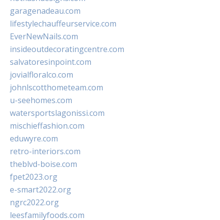
garagenadeau.com
lifestylechauffeurservice.com
EverNewNails.com
insideoutdecoratingcentre.com
salvatoresinpoint.com
jovialfloralco.com
johnlscotthometeam.com
u-seehomes.com
watersportslagonissi.com
mischieffashion.com
eduwyre.com
retro-interiors.com
theblvd-boise.com
fpet2023.org
e-smart2022.org
ngrc2022.org
leesfamilyfoods.com