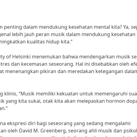
 penting dalam mendukung kesehatan mental kita? Ya, se
ngenal lebih jauh peran musik dalam mendukung kesehatan
ingkatkan kualitas hidup kita.”
rsity of Helsinki menemukan bahwa mendengarkan musik se
res dan kecemasan seseorang. Hal ini disebabkan oleh ef
dapat menenangkan pikiran dan meredakan ketegangan dala
og klinis, “Musik memiliki kekuatan untuk memengaruhi su
ik yang kita sukai, otak kita akan melepaskan hormon do
n.”
ana ekspresi diri bagi seseorang yang sedang mengalami
n oleh David M. Greenberg, seorang ahli musik dan psiko