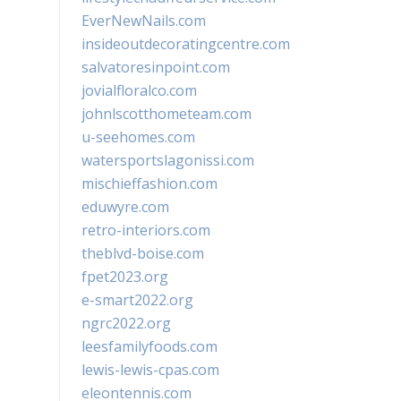
EverNewNails.com
insideoutdecoratingcentre.com
salvatoresinpoint.com
jovialfloralco.com
johnlscotthometeam.com
u-seehomes.com
watersportslagonissi.com
mischieffashion.com
eduwyre.com
retro-interiors.com
theblvd-boise.com
fpet2023.org
e-smart2022.org
ngrc2022.org
leesfamilyfoods.com
lewis-lewis-cpas.com
eleontennis.com