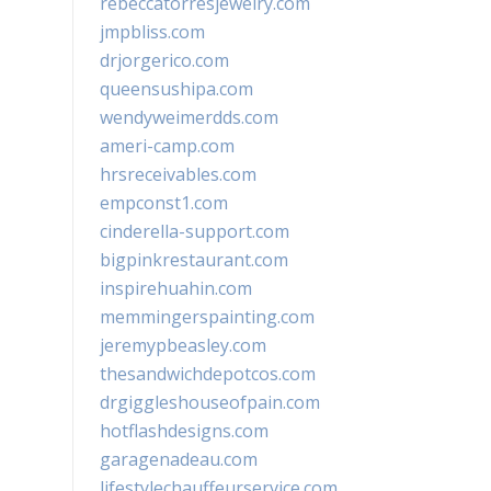
rebeccatorresjewelry.com
jmpbliss.com
drjorgerico.com
queensushipa.com
wendyweimerdds.com
ameri-camp.com
hrsreceivables.com
empconst1.com
cinderella-support.com
bigpinkrestaurant.com
inspirehuahin.com
memmingerspainting.com
jeremypbeasley.com
thesandwichdepotcos.com
drgiggleshouseofpain.com
hotflashdesigns.com
garagenadeau.com
lifestylechauffeurservice.com