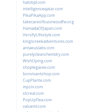
halobjd.com
intelligenceqatar.com
PikaPikaApp.com
takecareofbusinessdfw.org
HamadaOfJapan.com
VersifyLifestyle.com
kingscreekadventures.com
antaeuslabs.com
purelycleanchemdry.com
WishOping.com
shoplegacee.com
bonvivantshop.com
CupPlante.com
mpzin.com
stcreal.com
PopUpFlea.com
valueml.com