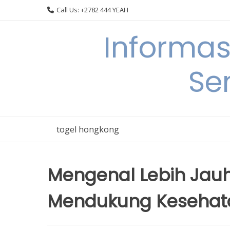
Skip
Call Us: +2782 444 YEAH
to
content
Informas
Se
togel hongkong
Mengenal Lebih Jau
Mendukung Kesehat