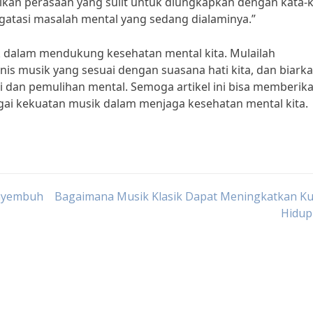
kan perasaan yang sulit untuk diungkapkan dengan kata-k
atasi masalah mental yang sedang dialaminya.”
ik dalam mendukung kesehatan mental kita. Mulailah
enis musik yang sesuai dengan suasana hati kita, dan biark
 dan pemulihan mental. Semoga artikel ini bisa memberik
rgai kekuatan musik dalam menjaga kesehatan mental kita.
enyembuh
Bagaimana Musik Klasik Dapat Meningkatkan Kua
Hidup