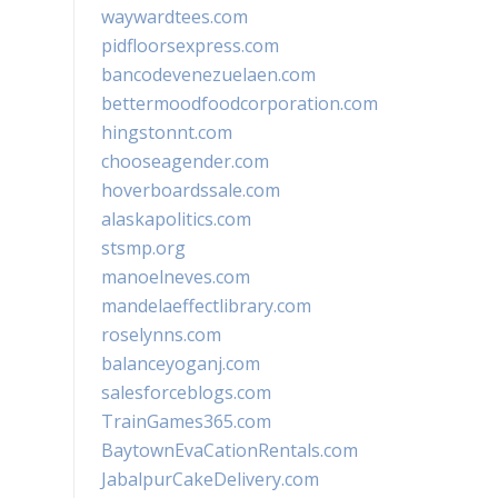
waywardtees.com
pidfloorsexpress.com
bancodevenezuelaen.com
bettermoodfoodcorporation.com
hingstonnt.com
chooseagender.com
hoverboardssale.com
alaskapolitics.com
stsmp.org
manoelneves.com
mandelaeffectlibrary.com
roselynns.com
balanceyoganj.com
salesforceblogs.com
TrainGames365.com
BaytownEvaCationRentals.com
JabalpurCakeDelivery.com