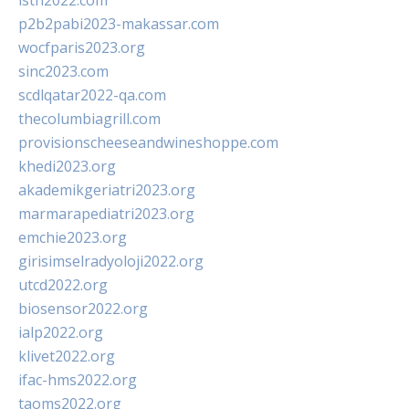
isth2022.com
p2b2pabi2023-makassar.com
wocfparis2023.org
sinc2023.com
scdlqatar2022-qa.com
thecolumbiagrill.com
provisionscheeseandwineshoppe.com
khedi2023.org
akademikgeriatri2023.org
marmarapediatri2023.org
emchie2023.org
girisimselradyoloji2022.org
utcd2022.org
biosensor2022.org
ialp2022.org
klivet2022.org
ifac-hms2022.org
taoms2022.org