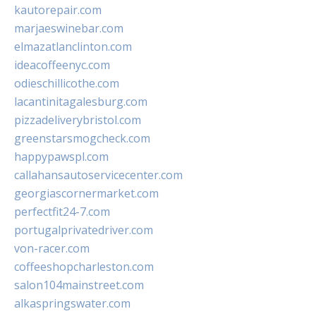
kautorepair.com
marjaeswinebar.com
elmazatlanclinton.com
ideacoffeenyc.com
odieschillicothe.com
lacantinitagalesburg.com
pizzadeliverybristol.com
greenstarsmogcheck.com
happypawspl.com
callahansautoservicecenter.com
georgiascornermarket.com
perfectfit24-7.com
portugalprivatedriver.com
von-racer.com
coffeeshopcharleston.com
salon104mainstreet.com
alkaspringswater.com