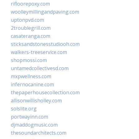
rifloorepoxy.com
woolleymillingandpaving.com
uptonpvd.com
2troublegrill.com
casateranga.com
sticksandstonesstudiooh.com
walkers-treeservice.com
shopmossi.com
untamedcollectivesd.com
mxpwellness.com
infernocanine.com
thepaperhousecollection.com
allisonwillisholley.com
solslite.org
portwayinn.com
djmaddogmusic.com
thesoundarchitects.com