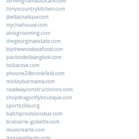
birminghamautocare.com
tonyscountrykitchen.com
jbellasnailspa.com
mychaihouse.com
alvisgrooming.com
thegeorginaestate.com
blythewoodseafood.com
paolosdelibangkok.com
bobacove.com
phoone24brookfield.com
mickeybarmama.com
roadwayconstructioninc.com
shopdragonflyboutique.com
sportszilla.org
batchprovisionsbar.com
brasserie-gobette.com
musicrearte.com
morseysfarms.com