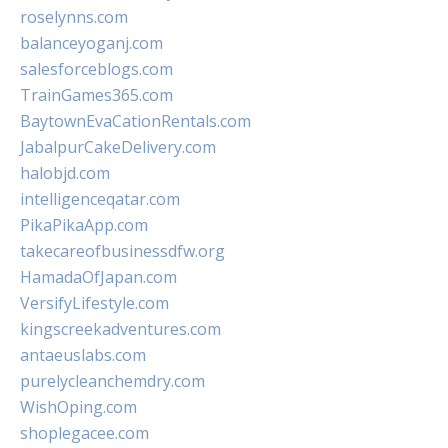
roselynns.com
balanceyoganj.com
salesforceblogs.com
TrainGames365.com
BaytownEvaCationRentals.com
JabalpurCakeDelivery.com
halobjd.com
intelligenceqatar.com
PikaPikaApp.com
takecareofbusinessdfw.org
HamadaOfJapan.com
VersifyLifestyle.com
kingscreekadventures.com
antaeuslabs.com
purelycleanchemdry.com
WishOping.com
shoplegacee.com