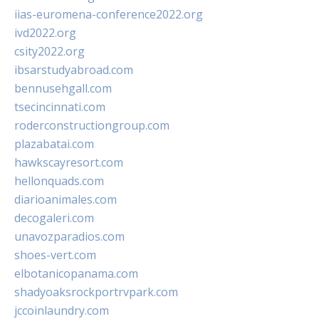
iias-euromena-conference2022.org
ivd2022.org
csity2022.org
ibsarstudyabroad.com
bennusehgall.com
tsecincinnati.com
roderconstructiongroup.com
plazabatai.com
hawkscayresort.com
hellonquads.com
diarioanimales.com
decogaleri.com
unavozparadios.com
shoes-vert.com
elbotanicopanama.com
shadyoaksrockportrvpark.com
jccoinlaundry.com