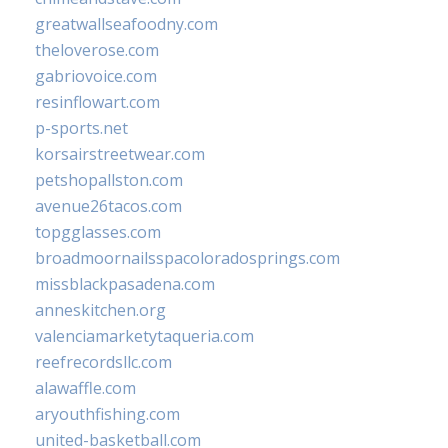
greatwallseafoodny.com
theloverose.com
gabriovoice.com
resinflowart.com
p-sports.net
korsairstreetwear.com
petshopallston.com
avenue26tacos.com
topgglasses.com
broadmoornailsspacoloradosprings.com
missblackpasadena.com
anneskitchen.org
valenciamarketytaqueria.com
reefrecordsllc.com
alawaffle.com
aryouthfishing.com
united-basketball.com