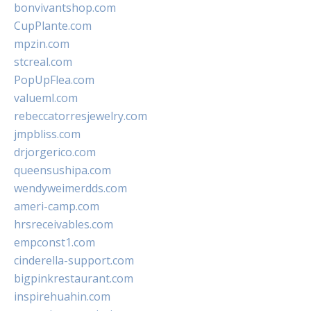
bonvivantshop.com
CupPlante.com
mpzin.com
stcreal.com
PopUpFlea.com
valueml.com
rebeccatorresjewelry.com
jmpbliss.com
drjorgerico.com
queensushipa.com
wendyweimerdds.com
ameri-camp.com
hrsreceivables.com
empconst1.com
cinderella-support.com
bigpinkrestaurant.com
inspirehuahin.com