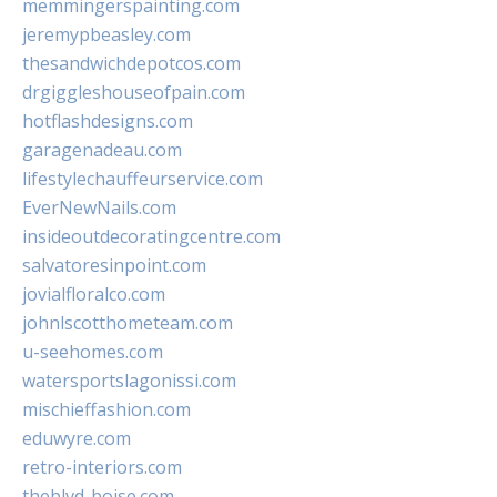
memmingerspainting.com
jeremypbeasley.com
thesandwichdepotcos.com
drgiggleshouseofpain.com
hotflashdesigns.com
garagenadeau.com
lifestylechauffeurservice.com
EverNewNails.com
insideoutdecoratingcentre.com
salvatoresinpoint.com
jovialfloralco.com
johnlscotthometeam.com
u-seehomes.com
watersportslagonissi.com
mischieffashion.com
eduwyre.com
retro-interiors.com
theblvd-boise.com