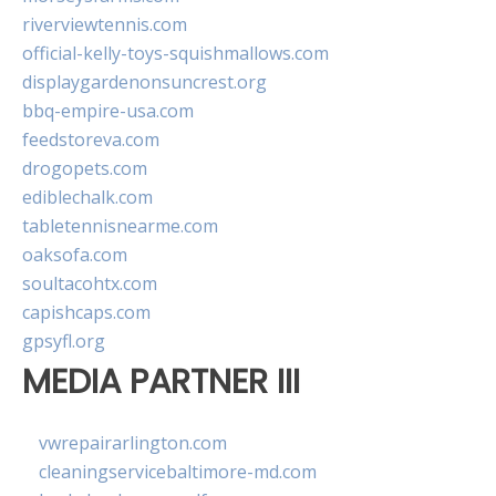
riverviewtennis.com
official-kelly-toys-squishmallows.com
displaygardenonsuncrest.org
bbq-empire-usa.com
feedstoreva.com
drogopets.com
ediblechalk.com
tabletennisnearme.com
oaksofa.com
soultacohtx.com
capishcaps.com
gpsyfl.org
MEDIA PARTNER III
vwrepairarlington.com
cleaningservicebaltimore-md.com