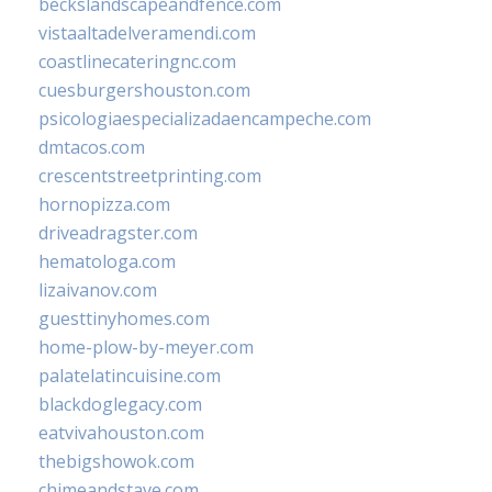
beckslandscapeandfence.com
vistaaltadelveramendi.com
coastlinecateringnc.com
cuesburgershouston.com
psicologiaespecializadaencampeche.com
dmtacos.com
crescentstreetprinting.com
hornopizza.com
driveadragster.com
hematologa.com
lizaivanov.com
guesttinyhomes.com
home-plow-by-meyer.com
palatelatincuisine.com
blackdoglegacy.com
eatvivahouston.com
thebigshowok.com
chimeandstave.com