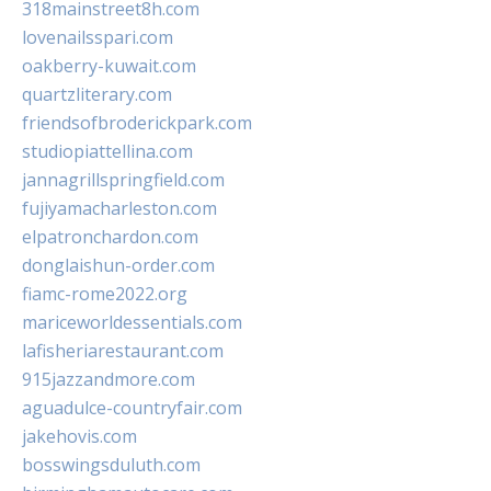
318mainstreet8h.com
lovenailsspari.com
oakberry-kuwait.com
quartzliterary.com
friendsofbroderickpark.com
studiopiattellina.com
jannagrillspringfield.com
fujiyamacharleston.com
elpatronchardon.com
donglaishun-order.com
fiamc-rome2022.org
mariceworldessentials.com
lafisheriarestaurant.com
915jazzandmore.com
aguadulce-countryfair.com
jakehovis.com
bosswingsduluth.com