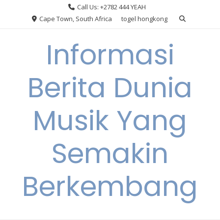
Skip
Call Us: +2782 444 YEAH
to
Cape Town, South Africa
togel hongkong
content
Informasi
Berita Dunia
Musik Yang
Semakin
Berkembang