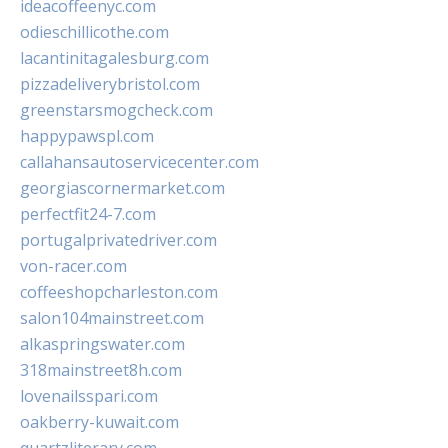
ideacoffeenyc.com
odieschillicothe.com
lacantinitagalesburg.com
pizzadeliverybristol.com
greenstarsmogcheck.com
happypawspl.com
callahansautoservicecenter.com
georgiascornermarket.com
perfectfit24-7.com
portugalprivatedriver.com
von-racer.com
coffeeshopcharleston.com
salon104mainstreet.com
alkaspringswater.com
318mainstreet8h.com
lovenailsspari.com
oakberry-kuwait.com