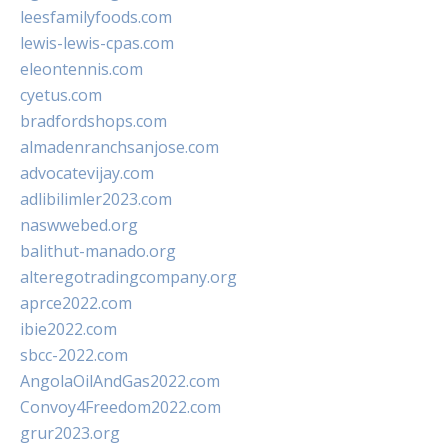
leesfamilyfoods.com
lewis-lewis-cpas.com
eleontennis.com
cyetus.com
bradfordshops.com
almadenranchsanjose.com
advocatevijay.com
adlibilimler2023.com
naswwebed.org
balithut-manado.org
alteregotradingcompany.org
aprce2022.com
ibie2022.com
sbcc-2022.com
AngolaOilAndGas2022.com
Convoy4Freedom2022.com
grur2023.org