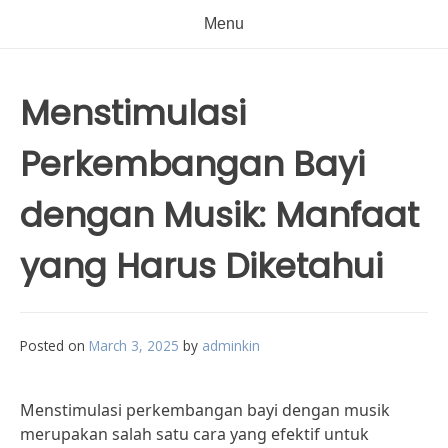
Menu
Menstimulasi
Perkembangan Bayi
dengan Musik: Manfaat
yang Harus Diketahui
Posted on
March 3, 2025
by
adminkin
Menstimulasi perkembangan bayi dengan musik
merupakan salah satu cara yang efektif untuk