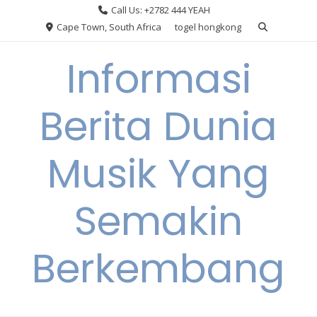
Skip
Call Us: +2782 444 YEAH
to
Cape Town, South Africa
togel hongkong
content
Informasi
Berita Dunia
Musik Yang
Semakin
Berkembang