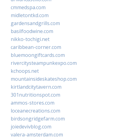
cmmedspa.com
midletontkd.com
gardensandgrills.com
basilfoodwine.com
nikko-tochigi.net
caribbean-corner.com
bluemoongiftcards.com
rivercitysteampunkexpo.com
kchoops.net
mountainsideskateshop.com
kirtlandcitytavern.com
301nutritionspot.com
ammos-stores.com
loceanecreations.com
birdsongridgefarm.com
joiedevivblog.com
valera-amsterdam.com