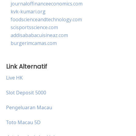
journaloffinanceeconomics.com
kvk-kumari.org
foodscienceandtechnology.com
scisportsscience.com
addisababacuisineaz.com
burgerimcamas.com
Link Alternatif
Live HK
Slot Deposit 5000
Pengeluaran Macau
Toto Macau 5D