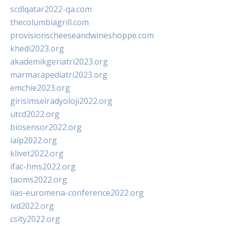
scdlqatar2022-qa.com
thecolumbiagrill.com
provisionscheeseandwineshoppe.com
khedi2023.org
akademikgeriatri2023.org
marmarapediatri2023.org
emchie2023.org
girisimselradyoloji2022.org
utcd2022.org
biosensor2022.org
ialp2022.org
klivet2022.org
ifac-hms2022.org
taoms2022.org
iias-euromena-conference2022.org
ivd2022.org
csity2022.org