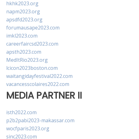
hkhk2023.org
napm2023.org
apsdfd2023.org
forumausape2023.com
imkl2023.com
careerfaircsd2023.com
apsth2023.com
MedItRio2023.org
lcicon2023boston.com
waitangidayfestival2022.com
vacancesscolaires2022.com
MEDIA PARTNER II
isth2022.com
p2b2pabi2023-makassar.com
wocfparis2023.org
sinc2023.com