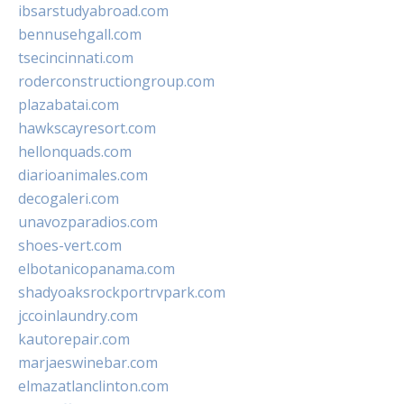
ibsarstudyabroad.com
bennusehgall.com
tsecincinnati.com
roderconstructiongroup.com
plazabatai.com
hawkscayresort.com
hellonquads.com
diarioanimales.com
decogaleri.com
unavozparadios.com
shoes-vert.com
elbotanicopanama.com
shadyoaksrockportrvpark.com
jccoinlaundry.com
kautorepair.com
marjaeswinebar.com
elmazatlanclinton.com