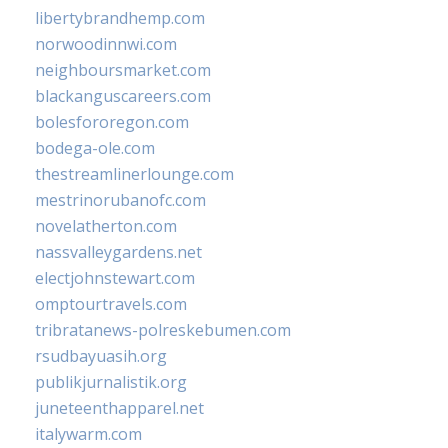
libertybrandhemp.com
norwoodinnwi.com
neighboursmarket.com
blackanguscareers.com
bolesfororegon.com
bodega-ole.com
thestreamlinerlounge.com
mestrinorubanofc.com
novelatherton.com
nassvalleygardens.net
electjohnstewart.com
omptourtravels.com
tribratanews-polreskebumen.com
rsudbayuasih.org
publikjurnalistik.org
juneteenthapparel.net
italywarm.com