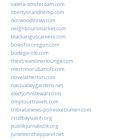
valera-amsterdam.com
libertybrandhemp.com
norwoodinnwi.com
neighboursmarket.com
blackanguscareers.com
bolesfororegon.com
bodega-ole.com
thestreamlinerlounge.com
mestrinorubanofc.com
novelatherton.com
nassvalleygardens.net
electjohnstewart.com
omptourtravels.com
tribratanews-polreskebumen.com
rsudbayuasih.org
publikjurnalistik.org
juneteenthapparel.net