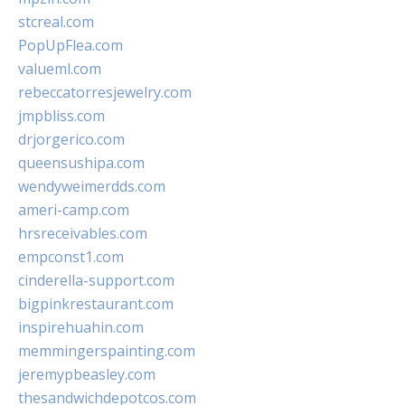
stcreal.com
PopUpFlea.com
valueml.com
rebeccatorresjewelry.com
jmpbliss.com
drjorgerico.com
queensushipa.com
wendyweimerdds.com
ameri-camp.com
hrsreceivables.com
empconst1.com
cinderella-support.com
bigpinkrestaurant.com
inspirehuahin.com
memmingerspainting.com
jeremypbeasley.com
thesandwichdepotcos.com