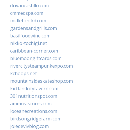
drivancastillo.com
cmmedspa.com
midletontkd.com
gardensandgrills.com
basilfoodwine.com
nikko-tochigi.net
caribbean-corner.com
bluemoongiftcards.com
rivercitysteampunkexpo.com
kchoops.net
mountainsideskateshop.com
kirtlandcitytavern.com
301nutritionspot.com
ammos-stores.com
loceanecreations.com
birdsongridgefarm.com
joiedevivblog.com