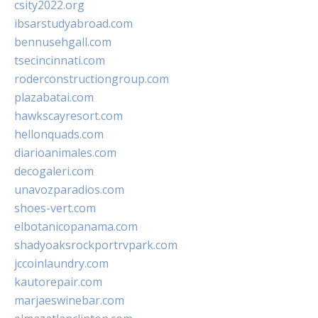
csity2022.org
ibsarstudyabroad.com
bennusehgall.com
tsecincinnati.com
roderconstructiongroup.com
plazabatai.com
hawkscayresort.com
hellonquads.com
diarioanimales.com
decogaleri.com
unavozparadios.com
shoes-vert.com
elbotanicopanama.com
shadyoaksrockportrvpark.com
jccoinlaundry.com
kautorepair.com
marjaeswinebar.com