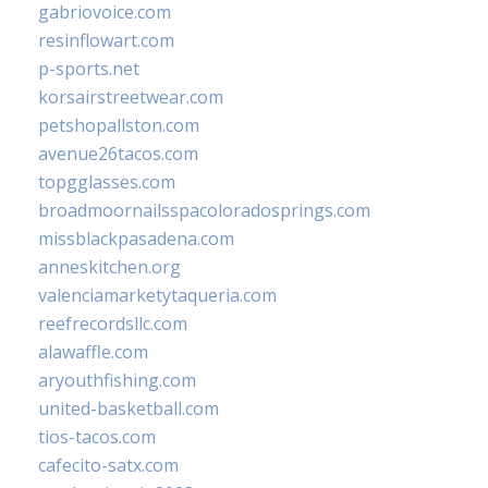
gabriovoice.com
resinflowart.com
p-sports.net
korsairstreetwear.com
petshopallston.com
avenue26tacos.com
topgglasses.com
broadmoornailsspacoloradosprings.com
missblackpasadena.com
anneskitchen.org
valenciamarketytaqueria.com
reefrecordsllc.com
alawaffle.com
aryouthfishing.com
united-basketball.com
tios-tacos.com
cafecito-satx.com