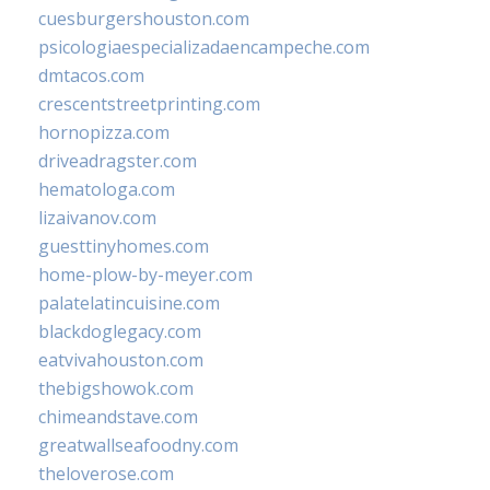
cuesburgershouston.com
psicologiaespecializadaencampeche.com
dmtacos.com
crescentstreetprinting.com
hornopizza.com
driveadragster.com
hematologa.com
lizaivanov.com
guesttinyhomes.com
home-plow-by-meyer.com
palatelatincuisine.com
blackdoglegacy.com
eatvivahouston.com
thebigshowok.com
chimeandstave.com
greatwallseafoodny.com
theloverose.com