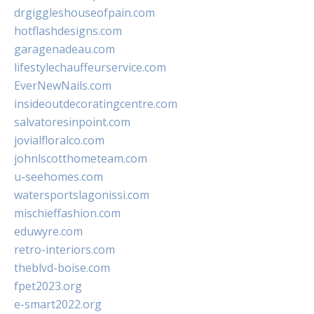
drgiggleshouseofpain.com
hotflashdesigns.com
garagenadeau.com
lifestylechauffeurservice.com
EverNewNails.com
insideoutdecoratingcentre.com
salvatoresinpoint.com
jovialfloralco.com
johnlscotthometeam.com
u-seehomes.com
watersportslagonissi.com
mischieffashion.com
eduwyre.com
retro-interiors.com
theblvd-boise.com
fpet2023.org
e-smart2022.org