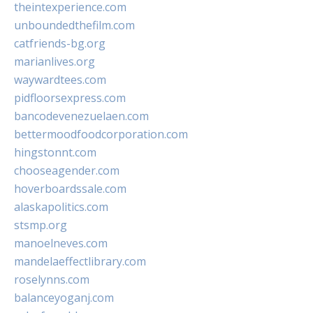
theintexperience.com
unboundedthefilm.com
catfriends-bg.org
marianlives.org
waywardtees.com
pidfloorsexpress.com
bancodevenezuelaen.com
bettermoodfoodcorporation.com
hingstonnt.com
chooseagender.com
hoverboardssale.com
alaskapolitics.com
stsmp.org
manoelneves.com
mandelaeffectlibrary.com
roselynns.com
balanceyoganj.com