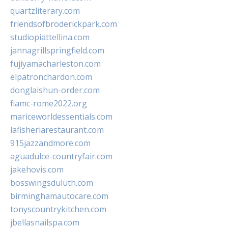
quartzliterary.com
friendsofbroderickpark.com
studiopiattellina.com
jannagrillspringfield.com
fujiyamacharleston.com
elpatronchardon.com
donglaishun-order.com
fiamc-rome2022.org
mariceworldessentials.com
lafisheriarestaurant.com
915jazzandmore.com
aguadulce-countryfair.com
jakehovis.com
bosswingsduluth.com
birminghamautocare.com
tonyscountrykitchen.com
jbellasnailspa.com