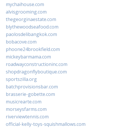
mychaihouse.com
alvisgrooming.com
thegeorginaestate.com
blythewoodseafood.com
paolosdelibangkok.com
bobacove.com
phoone24brookfield.com
mickeybarmama.com
roadwayconstructioninc.com
shopdragonflyboutique.com
sportszilla.org
batchprovisionsbar.com
brasserie-gobette.com
musicrearte.com
morseysfarms.com
riverviewtennis.com
official-kelly-toys-squishmallows.com