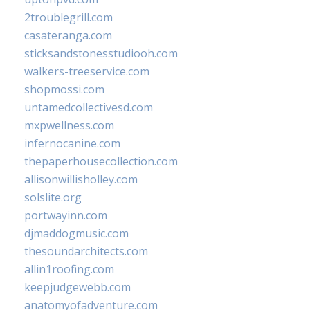
2troublegrill.com
casateranga.com
sticksandstonesstudiooh.com
walkers-treeservice.com
shopmossi.com
untamedcollectivesd.com
mxpwellness.com
infernocanine.com
thepaperhousecollection.com
allisonwillisholley.com
solslite.org
portwayinn.com
djmaddogmusic.com
thesoundarchitects.com
allin1roofing.com
keepjudgewebb.com
anatomyofadventure.com