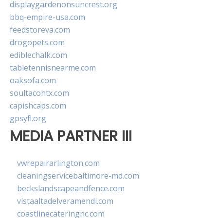
displaygardenonsuncrest.org
bbq-empire-usa.com
feedstoreva.com
drogopets.com
ediblechalk.com
tabletennisnearme.com
oaksofa.com
soultacohtx.com
capishcaps.com
gpsyfl.org
MEDIA PARTNER III
vwrepairarlington.com
cleaningservicebaltimore-md.com
beckslandscapeandfence.com
vistaaltadelveramendi.com
coastlinecateringnc.com