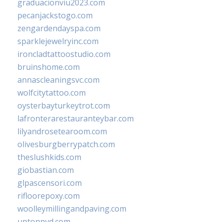
graduacionviu2023.com
pecanjackstogo.com
zengardendayspa.com
sparklejewelryinc.com
ironcladtattoostudio.com
bruinshome.com
annascleaningsvc.com
wolfcitytattoo.com
oysterbayturkeytrot.com
lafronterarestauranteybar.com
lilyandrosetearoom.com
olivesburgberrypatch.com
theslushkids.com
giobastian.com
glpascensori.com
rifloorepoxy.com
woolleymillingandpaving.com
uptonpvd.com