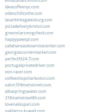
elmazatlanclinton.com
ideacoffeenyc.com
odieschillicothe.com
lacantinitagalesburg.com
pizzadeliverybristol.com
greenstarsmogcheck.com
happypawspl.com
callahansautoservicecenter.com
georgiascornermarket.com
perfectfit24-7.com
portugalprivatedriver.com
von-racer.com
coffeeshopcharleston.com
salon104mainstreet.com
alkaspringswater.com
318mainstreet8h.com
lovenailsspari.com
oakberry-kuwait.com