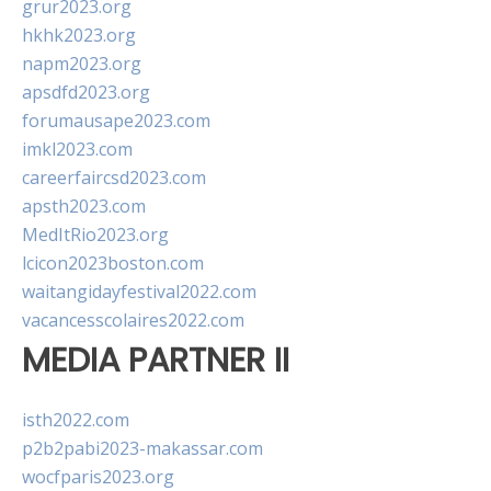
grur2023.org
hkhk2023.org
napm2023.org
apsdfd2023.org
forumausape2023.com
imkl2023.com
careerfaircsd2023.com
apsth2023.com
MedItRio2023.org
lcicon2023boston.com
waitangidayfestival2022.com
vacancesscolaires2022.com
MEDIA PARTNER II
isth2022.com
p2b2pabi2023-makassar.com
wocfparis2023.org