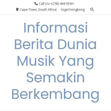
Skip
Call Us: +2782 444 YEAH
to
Cape Town, South Africa
togel hongkong
content
Informasi
Berita Dunia
Musik Yang
Semakin
Berkembang