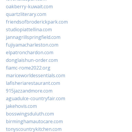
oakberry-kuwait.com
quartzliterary.com
friendsofbroderickpark.com
studiopiattellina.com
jannagrillspringfield.com
fujiyamacharleston.com
elpatronchardon.com
donglaishun-order.com
fiamc-rome2022.org
mariceworldessentials.com
lafisheriarestaurant.com
915jazzandmore.com
aguadulce-countryfair.com
jakehovis.com
bosswingsduluth.com
birminghamautocare.com
tonyscountrykitchen.com