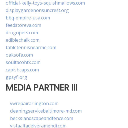
official-kelly-toys-squishmallows.com
displaygardenonsuncrest.org
bbq-empire-usa.com
feedstoreva.com
drogopets.com
ediblechalk.com
tabletennisnearme.com
oaksofa.com
soultacohtx.com
capishcaps.com
gpsyfl.org
MEDIA PARTNER III
vwrepairarlington.com
cleaningservicebaltimore-md.com
beckslandscapeandfence.com
vistaaltadelveramendi.com