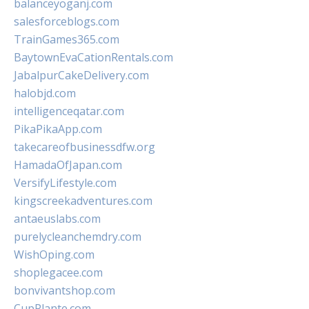
balanceyoganj.com
salesforceblogs.com
TrainGames365.com
BaytownEvaCationRentals.com
JabalpurCakeDelivery.com
halobjd.com
intelligenceqatar.com
PikaPikaApp.com
takecareofbusinessdfw.org
HamadaOfJapan.com
VersifyLifestyle.com
kingscreekadventures.com
antaeuslabs.com
purelycleanchemdry.com
WishOping.com
shoplegacee.com
bonvivantshop.com
CupPlante.com