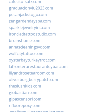
cafecito-satx.com
graduacionviu2023.com
pecanjackstogo.com
zengardendayspa.com
sparklejewelryinc.com
ironcladtattoostudio.com
bruinshome.com
annascleaningsvc.com
wolfcitytattoo.com
oysterbayturkeytrot.com
lafronterarestauranteybar.com
lilyandrosetearoom.com
olivesburgberrypatch.com
theslushkids.com
giobastian.com
glpascensori.com
rifloorepoxy.com
woolleymillingandpaving.com