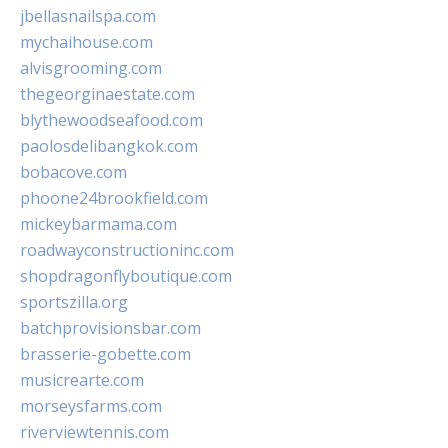
jbellasnailspa.com
mychaihouse.com
alvisgrooming.com
thegeorginaestate.com
blythewoodseafood.com
paolosdelibangkok.com
bobacove.com
phoone24brookfield.com
mickeybarmama.com
roadwayconstructioninc.com
shopdragonflyboutique.com
sportszilla.org
batchprovisionsbar.com
brasserie-gobette.com
musicrearte.com
morseysfarms.com
riverviewtennis.com