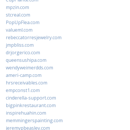
mpzin.com
stcreal.com
PopUpFlea.com
valueml.com
rebeccatorresjewelry.com
jmpbliss.com
drjorgerico.com
queensushipa.com
wendyweimerdds.com
ameri-camp.com
hrsreceivables.com
empconst1.com
cinderella-support.com
bigpinkrestaurant.com
inspirehuahin.com
memmingerspainting.com
jeremypbeasley.com