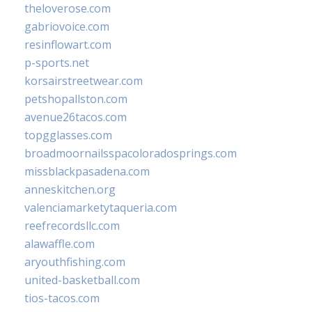
theloverose.com
gabriovoice.com
resinflowart.com
p-sports.net
korsairstreetwear.com
petshopallston.com
avenue26tacos.com
topgglasses.com
broadmoornailsspacoloradosprings.com
missblackpasadena.com
anneskitchen.org
valenciamarketytaqueria.com
reefrecordsllc.com
alawaffle.com
aryouthfishing.com
united-basketball.com
tios-tacos.com