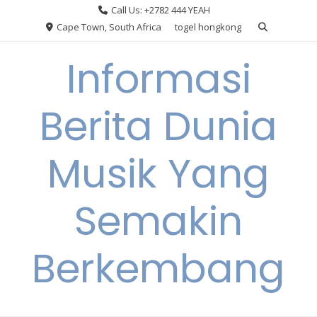
Skip
Call Us: +2782 444 YEAH
to
Cape Town, South Africa
togel hongkong
content
Informasi
Berita Dunia
Musik Yang
Semakin
Berkembang