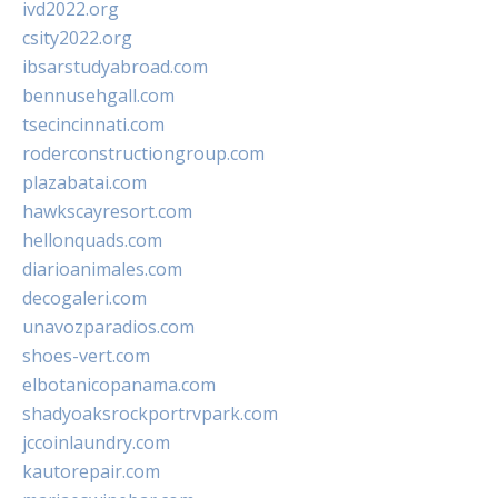
ivd2022.org
csity2022.org
ibsarstudyabroad.com
bennusehgall.com
tsecincinnati.com
roderconstructiongroup.com
plazabatai.com
hawkscayresort.com
hellonquads.com
diarioanimales.com
decogaleri.com
unavozparadios.com
shoes-vert.com
elbotanicopanama.com
shadyoaksrockportrvpark.com
jccoinlaundry.com
kautorepair.com