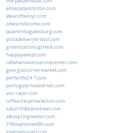
marjaeswinebar.com
elmazatlanclinton.com
ideacoffeenyc.com
odieschillicothe.com
lacantinitagalesburg.com
pizzadeliverybristol.com
greenstarsmogcheck.com
happypawspl.com
callahansautoservicecenter.com
georgiascornermarket.com
perfectfit24-7.com
portugalprivatedriver.com
von-racer.com
coffeeshopcharleston.com
salon104mainstreet.com
alkaspringswater.com
318mainstreet8h.com
lovenailsspari.com