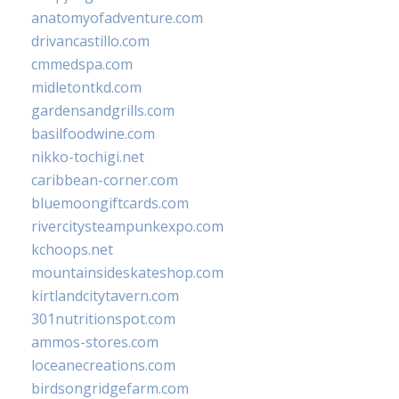
anatomyofadventure.com
drivancastillo.com
cmmedspa.com
midletontkd.com
gardensandgrills.com
basilfoodwine.com
nikko-tochigi.net
caribbean-corner.com
bluemoongiftcards.com
rivercitysteampunkexpo.com
kchoops.net
mountainsideskateshop.com
kirtlandcitytavern.com
301nutritionspot.com
ammos-stores.com
loceanecreations.com
birdsongridgefarm.com