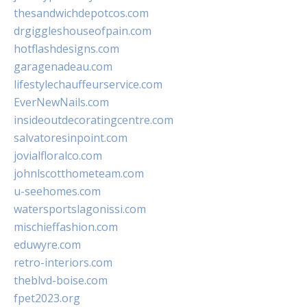
thesandwichdepotcos.com
drgiggleshouseofpain.com
hotflashdesigns.com
garagenadeau.com
lifestylechauffeurservice.com
EverNewNails.com
insideoutdecoratingcentre.com
salvatoresinpoint.com
jovialfloralco.com
johnlscotthometeam.com
u-seehomes.com
watersportslagonissi.com
mischieffashion.com
eduwyre.com
retro-interiors.com
theblvd-boise.com
fpet2023.org