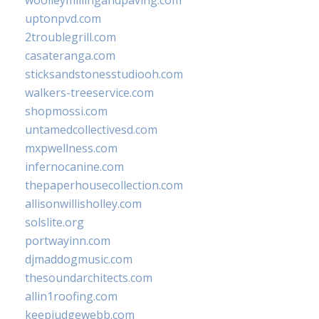
uptonpvd.com
2troublegrill.com
casateranga.com
sticksandstonesstudiooh.com
walkers-treeservice.com
shopmossi.com
untamedcollectivesd.com
mxpwellness.com
infernocanine.com
thepaperhousecollection.com
allisonwillisholley.com
solslite.org
portwayinn.com
djmaddogmusic.com
thesoundarchitects.com
allin1roofing.com
keepjudgewebb.com