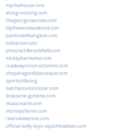
mychaihouse.com
alvisgrooming.com
thegeorginaestate.com
blythewoodseafood.com
paolosdelibangkok.com
bobacove.com
phoone24brookfield.com
mickeybarmama.com
roadwayconstructioninc.com
shopdragonflyboutique.com
sportszilla.org
batchprovisionsbar.com
brasserie-gobette.com
musicrearte.com
morseysfarms.com
riverviewtennis.com
official-kelly-toys-squishmallows.com