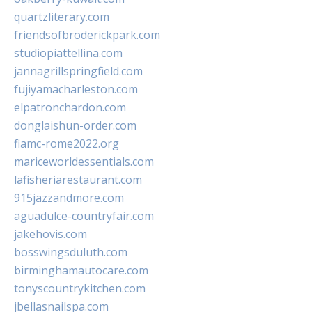
quartzliterary.com
friendsofbroderickpark.com
studiopiattellina.com
jannagrillspringfield.com
fujiyamacharleston.com
elpatronchardon.com
donglaishun-order.com
fiamc-rome2022.org
mariceworldessentials.com
lafisheriarestaurant.com
915jazzandmore.com
aguadulce-countryfair.com
jakehovis.com
bosswingsduluth.com
birminghamautocare.com
tonyscountrykitchen.com
jbellasnailspa.com