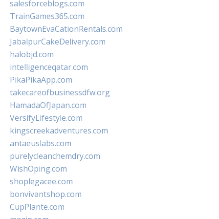
salesforceblogs.com
TrainGames365.com
BaytownEvaCationRentals.com
JabalpurCakeDelivery.com
halobjd.com
intelligenceqatar.com
PikaPikaApp.com
takecareofbusinessdfw.org
HamadaOfJapan.com
VersifyLifestyle.com
kingscreekadventures.com
antaeuslabs.com
purelycleanchemdry.com
WishOping.com
shoplegacee.com
bonvivantshop.com
CupPlante.com