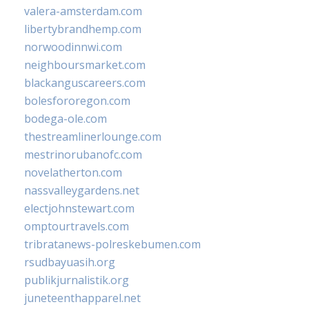
valera-amsterdam.com
libertybrandhemp.com
norwoodinnwi.com
neighboursmarket.com
blackanguscareers.com
bolesfororegon.com
bodega-ole.com
thestreamlinerlounge.com
mestrinorubanofc.com
novelatherton.com
nassvalleygardens.net
electjohnstewart.com
omptourtravels.com
tribratanews-polreskebumen.com
rsudbayuasih.org
publikjurnalistik.org
juneteenthapparel.net