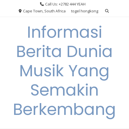
Skip
Call Us: +2782 444 YEAH
to
Cape Town, South Africa
togel hongkong
content
Informasi
Berita Dunia
Musik Yang
Semakin
Berkembang