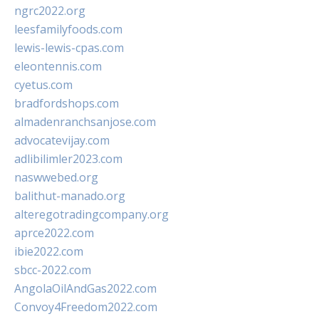
ngrc2022.org
leesfamilyfoods.com
lewis-lewis-cpas.com
eleontennis.com
cyetus.com
bradfordshops.com
almadenranchsanjose.com
advocatevijay.com
adlibilimler2023.com
naswwebed.org
balithut-manado.org
alteregotradingcompany.org
aprce2022.com
ibie2022.com
sbcc-2022.com
AngolaOilAndGas2022.com
Convoy4Freedom2022.com