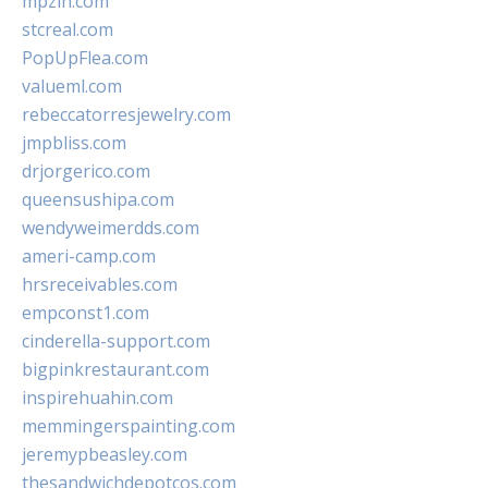
mpzin.com
stcreal.com
PopUpFlea.com
valueml.com
rebeccatorresjewelry.com
jmpbliss.com
drjorgerico.com
queensushipa.com
wendyweimerdds.com
ameri-camp.com
hrsreceivables.com
empconst1.com
cinderella-support.com
bigpinkrestaurant.com
inspirehuahin.com
memmingerspainting.com
jeremypbeasley.com
thesandwichdepotcos.com