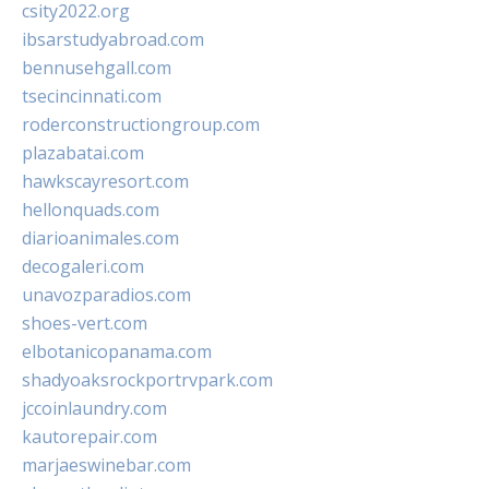
csity2022.org
ibsarstudyabroad.com
bennusehgall.com
tsecincinnati.com
roderconstructiongroup.com
plazabatai.com
hawkscayresort.com
hellonquads.com
diarioanimales.com
decogaleri.com
unavozparadios.com
shoes-vert.com
elbotanicopanama.com
shadyoaksrockportrvpark.com
jccoinlaundry.com
kautorepair.com
marjaeswinebar.com