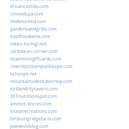
drivancastillo.com
cmmedspa.com
midletontkd.com
gardensandgrills.com
basilfoodwine.com
nikko-tochigi.net
caribbean-corner.com
bluemoongiftcards.com
rivercitysteampunkexpo.com
kchoops.net
mountainsideskateshop.com
kirtlandcitytavern.com
301nutritionspot.com
ammos-stores.com
loceanecreations.com
birdsongridgefarm.com
joiedevivblog.com