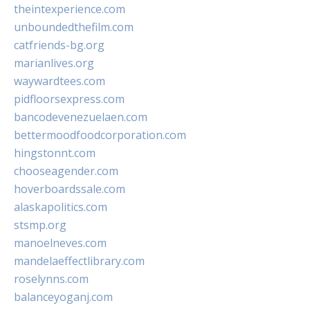
theintexperience.com
unboundedthefilm.com
catfriends-bg.org
marianlives.org
waywardtees.com
pidfloorsexpress.com
bancodevenezuelaen.com
bettermoodfoodcorporation.com
hingstonnt.com
chooseagender.com
hoverboardssale.com
alaskapolitics.com
stsmp.org
manoelneves.com
mandelaeffectlibrary.com
roselynns.com
balanceyoganj.com