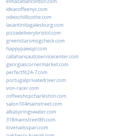
elmazatlanclinton.com
ideacoffeenyc.com
odieschillicothe.com
lacantinitagalesburg.com
pizzadeliverybristol.com
greenstarsmogcheck.com
happypawspl.com
callahansautoservicecenter.com
georgiascornermarket.com
perfectfit24-7.com
portugalprivatedriver.com
von-racer.com
coffeeshopcharleston.com
salon104mainstreet.com
alkaspringswater.com
318mainstreet8h.com
lovenailsspari.com
oakberry-kuwait.com