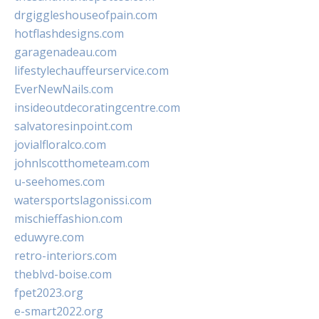
drgiggleshouseofpain.com
hotflashdesigns.com
garagenadeau.com
lifestylechauffeurservice.com
EverNewNails.com
insideoutdecoratingcentre.com
salvatoresinpoint.com
jovialfloralco.com
johnlscotthometeam.com
u-seehomes.com
watersportslagonissi.com
mischieffashion.com
eduwyre.com
retro-interiors.com
theblvd-boise.com
fpet2023.org
e-smart2022.org