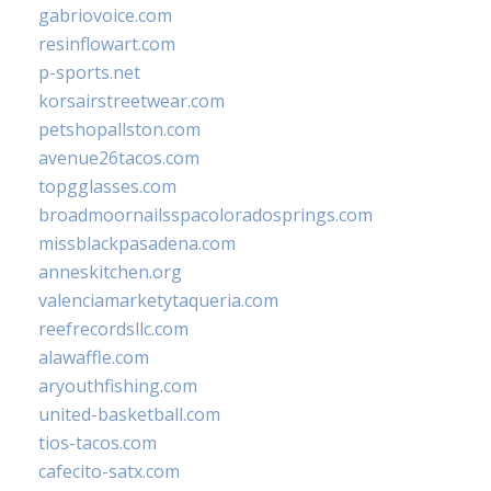
gabriovoice.com
resinflowart.com
p-sports.net
korsairstreetwear.com
petshopallston.com
avenue26tacos.com
topgglasses.com
broadmoornailsspacoloradosprings.com
missblackpasadena.com
anneskitchen.org
valenciamarketytaqueria.com
reefrecordsllc.com
alawaffle.com
aryouthfishing.com
united-basketball.com
tios-tacos.com
cafecito-satx.com