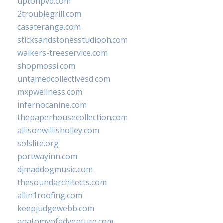
uptonpvd.com
2troublegrill.com
casateranga.com
sticksandstonesstudiooh.com
walkers-treeservice.com
shopmossi.com
untamedcollectivesd.com
mxpwellness.com
infernocanine.com
thepaperhousecollection.com
allisonwillisholley.com
solslite.org
portwayinn.com
djmaddogmusic.com
thesoundarchitects.com
allin1roofing.com
keepjudgewebb.com
anatomyofadventure.com