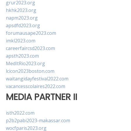
grur2023.org
hkhk2023.org
napm2023.org
apsdfd2023.org
forumausape2023.com
imkl2023.com
careerfaircsd2023.com
apsth2023.com
MedItRio2023.org
lcicon2023boston.com
waitangidayfestival2022.com
vacancesscolaires2022.com
MEDIA PARTNER II
isth2022.com
p2b2pabi2023-makassar.com
wocfparis2023.org