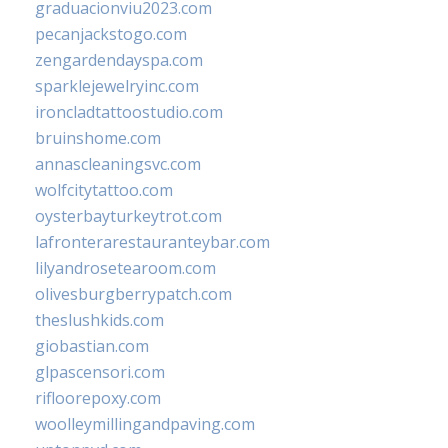
graduacionviu2023.com
pecanjackstogo.com
zengardendayspa.com
sparklejewelryinc.com
ironcladtattoostudio.com
bruinshome.com
annascleaningsvc.com
wolfcitytattoo.com
oysterbayturkeytrot.com
lafronterarestauranteybar.com
lilyandrosetearoom.com
olivesburgberrypatch.com
theslushkids.com
giobastian.com
glpascensori.com
rifloorepoxy.com
woolleymillingandpaving.com