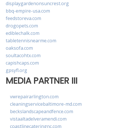
displaygardenonsuncrest.org
bbq-empire-usa.com
feedstoreva.com
drogopets.com
ediblechalk.com
tabletennisnearme.com
oaksofa.com
soultacohtx.com
capishcaps.com
gpsyfl.org
MEDIA PARTNER III
vwrepairarlington.com
cleaningservicebaltimore-md.com
beckslandscapeandfence.com
vistaaltadelveramendi.com
coastlinecateringnc.com