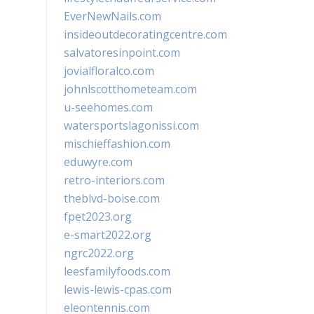
EverNewNails.com
insideoutdecoratingcentre.com
salvatoresinpoint.com
jovialfloralco.com
johnlscotthometeam.com
u-seehomes.com
watersportslagonissi.com
mischieffashion.com
eduwyre.com
retro-interiors.com
theblvd-boise.com
fpet2023.org
e-smart2022.org
ngrc2022.org
leesfamilyfoods.com
lewis-lewis-cpas.com
eleontennis.com