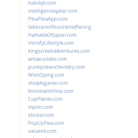
halobjd.com
intelligenceqatar.com
PikaPikaApp.com
takecareofbusinessdfw.org
HamadaOfJapan.com
VersifyLifestyle.com
kingscreekadventures.com
antaeuslabs.com
purelycleanchemdry.com
WishOping.com
shoplegacee.com
bonvivantshop.com
CupPlante.com
mpzin.com
stcreal.com
PopUpFlea.com
valueml.com