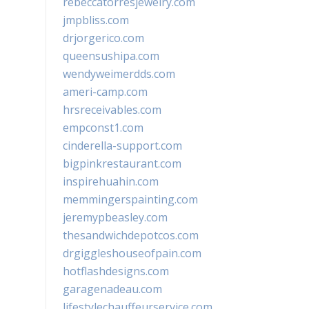
rebeccatorresjewelry.com
jmpbliss.com
drjorgerico.com
queensushipa.com
wendyweimerdds.com
ameri-camp.com
hrsreceivables.com
empconst1.com
cinderella-support.com
bigpinkrestaurant.com
inspirehuahin.com
memmingerspainting.com
jeremypbeasley.com
thesandwichdepotcos.com
drgiggleshouseofpain.com
hotflashdesigns.com
garagenadeau.com
lifestylechauffeurservice.com