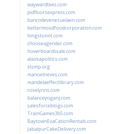
waywardtees.com
pidfloorsexpress.com
bancodevenezuelaen.com
bettermoodfoodcorporation.com
hingstonnt.com
chooseagender.com
hoverboardssale.com
alaskapolitics.com
stsmp.org
manoelneves.com
mandelaeffectlibrary.com
roselynns.com
balanceyoganj.com
salesforceblogs.com
TrainGames365.com
BaytownEvaCationRentals.com
JabalpurCakeDelivery.com