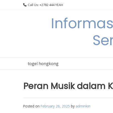
Skip
Call Us: +2782 444 YEAH
to
content
Informas
Se
togel hongkong
Peran Musik dalam K
Posted on
February 26, 2025
by
adminkin