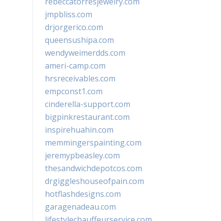
rebeccatorresjewelry.com
jmpbliss.com
drjorgerico.com
queensushipa.com
wendyweimerdds.com
ameri-camp.com
hrsreceivables.com
empconst1.com
cinderella-support.com
bigpinkrestaurant.com
inspirehuahin.com
memmingerspainting.com
jeremypbeasley.com
thesandwichdepotcos.com
drgiggleshouseofpain.com
hotflashdesigns.com
garagenadeau.com
lifestylechauffeurservice.com