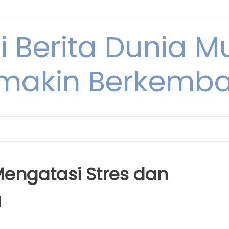
i Berita Dunia M
makin Berkemb
engatasi Stres dan
a