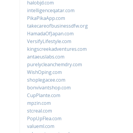
halobjd.com
intelligenceqatar.com
PikaPikaApp.com
takecareofbusinessdfw.org
HamadaOfJapan.com
VersifyLifestyle.com
kingscreekadventures.com
antaeuslabs.com
purelycleanchemdry.com
WishOping.com
shoplegacee.com
bonvivantshop.com
CupPlante.com
mpzin.com
stcreal.com
PopUpFlea.com
valueml.com