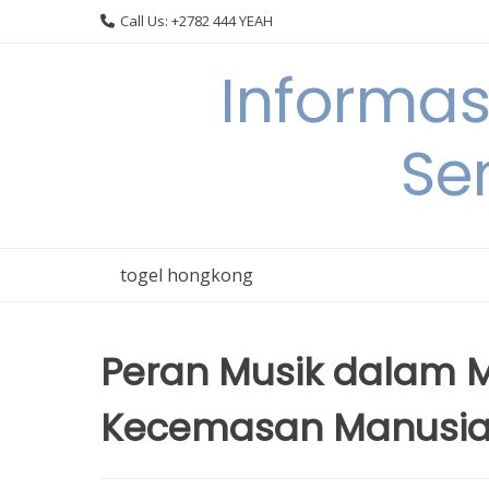
Skip
Call Us: +2782 444 YEAH
to
content
Informas
Se
togel hongkong
Peran Musik dalam M
Kecemasan Manusi