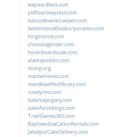
waywardtees.com
pidfloorsexpress.com
bancodevenezuelaen.com
bettermoodfoodcorporation.com
hingstonnt.com
chooseagender.com
hoverboardssale.com
alaskapolitics.com
stsmp.org
manoelneves.com
mandelaeffectlibrary.com
roselynns.com
balanceyoganj.com
salesforceblogs.com
TrainGames365.com
BaytownEvaCationRentals.com
JabalpurCakeDelivery.com