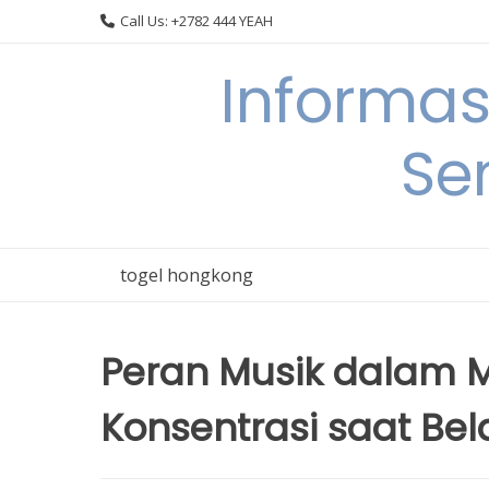
Skip
Call Us: +2782 444 YEAH
to
content
Informas
Se
togel hongkong
Peran Musik dalam M
Konsentrasi saat Bel