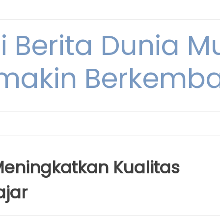
i Berita Dunia M
makin Berkemb
eningkatkan Kualitas
ajar