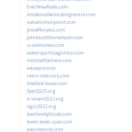
EverNewNails.com
insideoutdecoratingcentre.com
salvatoresinpoint.com
jovialfloralco.com
johnlscotthometeam.com
u-seehomes.com
watersportslagonissi.com
mischieffashion.com
eduwyre.com
retro-interiors.com
theblvd-boise.com
fpet2023.org
e-smart2022.org
ngrc2022.org
leesfamilyfoods.com
lewis-lewis-cpas.com
eleontennis.com