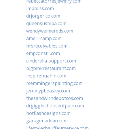
rebeccatorresjewelry.com
jmpbliss.com
drjorgerico.com
queensushipa.com
wendyweimerdds.com
ameri-camp.com
hrsreceivables.com
empconst1.com
cinderella-support.com
bigpinkrestaurant.com
inspirehuahin.com
memmingerspainting.com
jeremypbeasley.com
thesandwichdepotcos.com
drgiggleshouseofpain.com
hotflashdesigns.com
garagenadeau.com
lifestylechauffeurservice.com