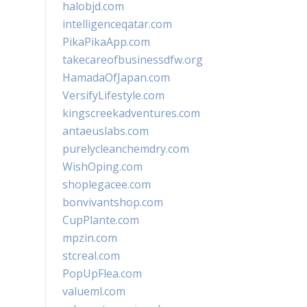
halobjd.com
intelligenceqatar.com
PikaPikaApp.com
takecareofbusinessdfw.org
HamadaOfJapan.com
VersifyLifestyle.com
kingscreekadventures.com
antaeuslabs.com
purelycleanchemdry.com
WishOping.com
shoplegacee.com
bonvivantshop.com
CupPlante.com
mpzin.com
stcreal.com
PopUpFlea.com
valueml.com