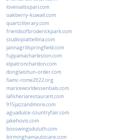
lovenailsspari.com
oakberry-kuwait.com
quartzliterary.com
friendsofbroderickpark.com
studiopiattellina.com
jannagrillspringfield.com
fujiyamacharleston.com
elpatronchardon.com
donglaishun-order.com
fiamc-rome2022.org
mariceworldessentials.com
lafisheriarestaurant.com
915jazzandmore.com
aguadulce-countryfair.com
jakehovis.com
bosswingsduluth.com
birminghamautocare.com