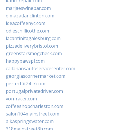
kautorepair.com
marjaeswinebar.com
elmazatlanclinton.com
ideacoffeenyc.com
odieschillicothe.com
lacantinitagalesburg.com
pizzadeliverybristol.com
greenstarsmogcheck.com
happypawspl.com
callahansautoservicecenter.com
georgiascornermarket.com
perfectfit24-7.com
portugalprivatedriver.com
von-racer.com
coffeeshopcharleston.com
salon104mainstreet.com
alkaspringswater.com
318mainstreet8h.com