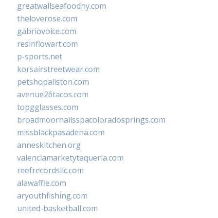
greatwallseafoodny.com
theloverose.com
gabriovoice.com
resinflowart.com
p-sports.net
korsairstreetwear.com
petshopallston.com
avenue26tacos.com
topgglasses.com
broadmoornailsspacoloradosprings.com
missblackpasadena.com
anneskitchen.org
valenciamarketytaqueria.com
reefrecordsllc.com
alawaffle.com
aryouthfishing.com
united-basketball.com