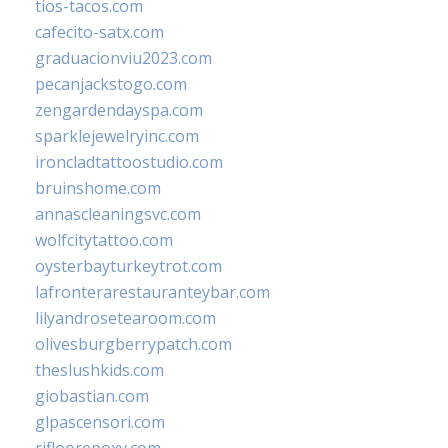
tios-tacos.com
cafecito-satx.com
graduacionviu2023.com
pecanjackstogo.com
zengardendayspa.com
sparklejewelryinc.com
ironcladtattoostudio.com
bruinshome.com
annascleaningsvc.com
wolfcitytattoo.com
oysterbayturkeytrot.com
lafronterarestauranteybar.com
lilyandrosetearoom.com
olivesburgberrypatch.com
theslushkids.com
giobastian.com
glpascensori.com
rifloorepoxy.com