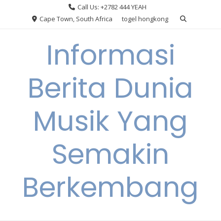
Skip
Call Us: +2782 444 YEAH
to
Cape Town, South Africa
togel hongkong
content
Informasi
Berita Dunia
Musik Yang
Semakin
Berkembang