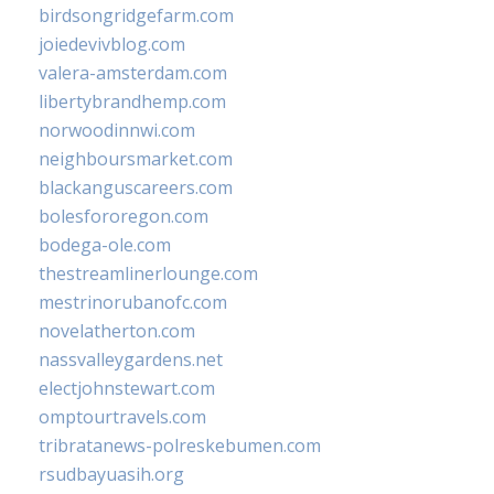
birdsongridgefarm.com
joiedevivblog.com
valera-amsterdam.com
libertybrandhemp.com
norwoodinnwi.com
neighboursmarket.com
blackanguscareers.com
bolesfororegon.com
bodega-ole.com
thestreamlinerlounge.com
mestrinorubanofc.com
novelatherton.com
nassvalleygardens.net
electjohnstewart.com
omptourtravels.com
tribratanews-polreskebumen.com
rsudbayuasih.org