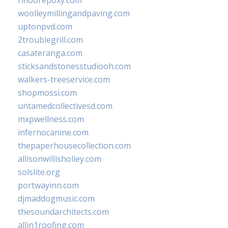
woolleymillingandpaving.com
uptonpvd.com
2troublegrill.com
casateranga.com
sticksandstonesstudiooh.com
walkers-treeservice.com
shopmossi.com
untamedcollectivesd.com
mxpwellness.com
infernocanine.com
thepaperhousecollection.com
allisonwillisholley.com
solslite.org
portwayinn.com
djmaddogmusic.com
thesoundarchitects.com
allin1roofing.com