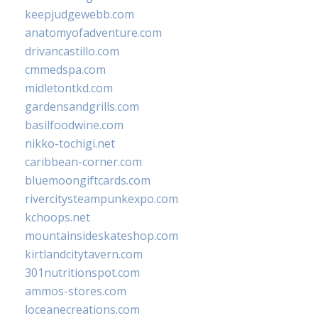
keepjudgewebb.com
anatomyofadventure.com
drivancastillo.com
cmmedspa.com
midletontkd.com
gardensandgrills.com
basilfoodwine.com
nikko-tochigi.net
caribbean-corner.com
bluemoongiftcards.com
rivercitysteampunkexpo.com
kchoops.net
mountainsideskateshop.com
kirtlandcitytavern.com
301nutritionspot.com
ammos-stores.com
loceanecreations.com