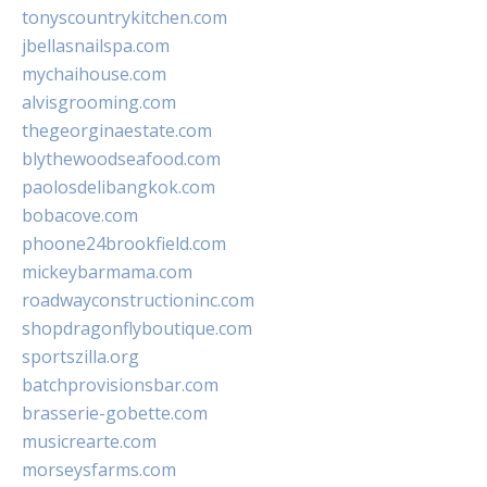
tonyscountrykitchen.com
jbellasnailspa.com
mychaihouse.com
alvisgrooming.com
thegeorginaestate.com
blythewoodseafood.com
paolosdelibangkok.com
bobacove.com
phoone24brookfield.com
mickeybarmama.com
roadwayconstructioninc.com
shopdragonflyboutique.com
sportszilla.org
batchprovisionsbar.com
brasserie-gobette.com
musicrearte.com
morseysfarms.com