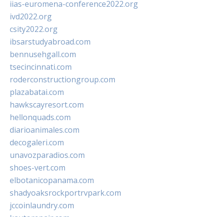
iias-euromena-conference2022.org
ivd2022.org
csity2022.org
ibsarstudyabroad.com
bennusehgall.com
tsecincinnati.com
roderconstructiongroup.com
plazabatai.com
hawkscayresort.com
hellonquads.com
diarioanimales.com
decogaleri.com
unavozparadios.com
shoes-vert.com
elbotanicopanama.com
shadyoaksrockportrvpark.com
jccoinlaundry.com