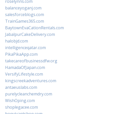
roselynns.com
balanceyoganj.com
salesforceblogs.com
TrainGames365.com
BaytownEvaCationRentals.com
JabalpurCakeDelivery.com
halobjd.com
intelligenceqatar.com
PikaPikaApp.com
takecareofbusinessdfw.org
HamadaOfJapan.com
VersifyLifestyle.com
kingscreekadventures.com
antaeuslabs.com
purelycleanchemdry.com
WishOping.com
shoplegacee.com
bonvivantshop.com