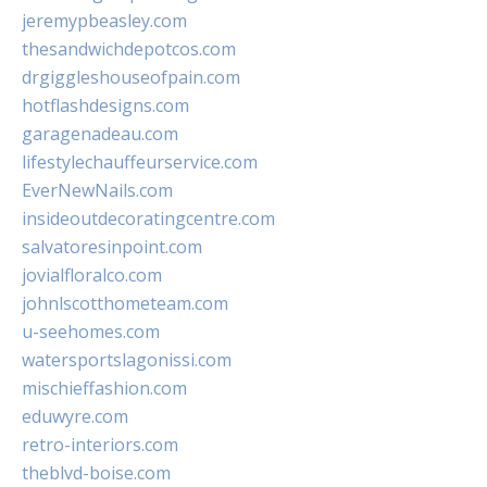
jeremypbeasley.com
thesandwichdepotcos.com
drgiggleshouseofpain.com
hotflashdesigns.com
garagenadeau.com
lifestylechauffeurservice.com
EverNewNails.com
insideoutdecoratingcentre.com
salvatoresinpoint.com
jovialfloralco.com
johnlscotthometeam.com
u-seehomes.com
watersportslagonissi.com
mischieffashion.com
eduwyre.com
retro-interiors.com
theblvd-boise.com