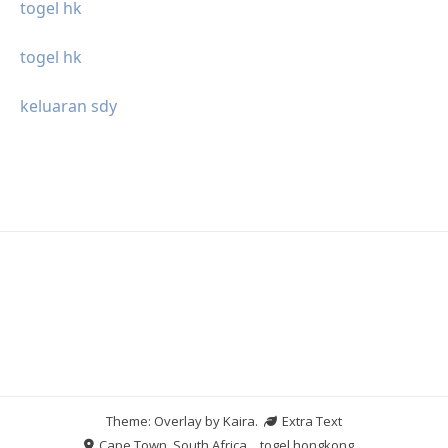
togel hk
togel hk
keluaran sdy
Theme: Overlay by
Kaira
.
Extra Text
Cape Town, South Africa
togel hongkong