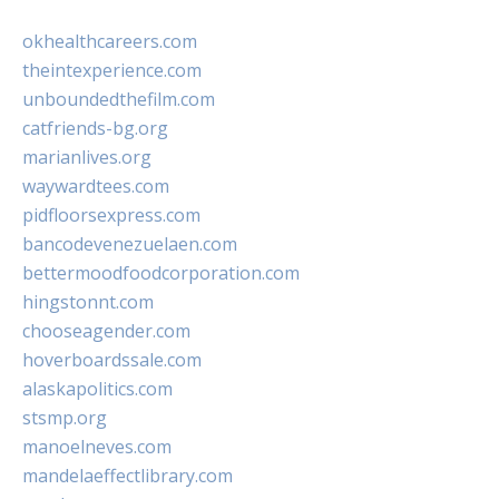
okhealthcareers.com
theintexperience.com
unboundedthefilm.com
catfriends-bg.org
marianlives.org
waywardtees.com
pidfloorsexpress.com
bancodevenezuelaen.com
bettermoodfoodcorporation.com
hingstonnt.com
chooseagender.com
hoverboardssale.com
alaskapolitics.com
stsmp.org
manoelneves.com
mandelaeffectlibrary.com