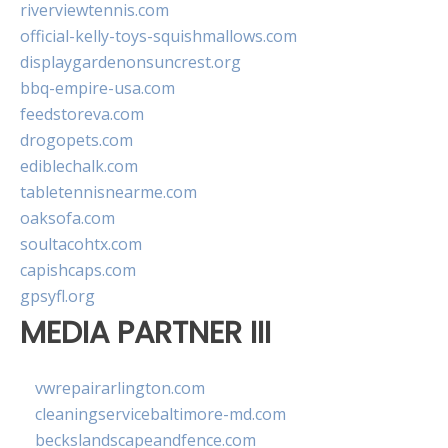
riverviewtennis.com
official-kelly-toys-squishmallows.com
displaygardenonsuncrest.org
bbq-empire-usa.com
feedstoreva.com
drogopets.com
ediblechalk.com
tabletennisnearme.com
oaksofa.com
soultacohtx.com
capishcaps.com
gpsyfl.org
MEDIA PARTNER III
vwrepairarlington.com
cleaningservicebaltimore-md.com
beckslandscapeandfence.com