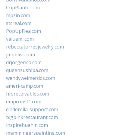
CupPlante.com
mpzin.com
stcreal.com
PopUpFlea.com
valueml.com
rebeccatorresjewelry.com
jmpbliss.com
drjorgerico.com
queensushipa.com
wendyweimerdds.com
ameri-camp.com
hrsreceivables.com
empconst1.com
cinderella-support.com
bigpinkrestaurant.com
inspirehuahin.com
memmingerspainting.com