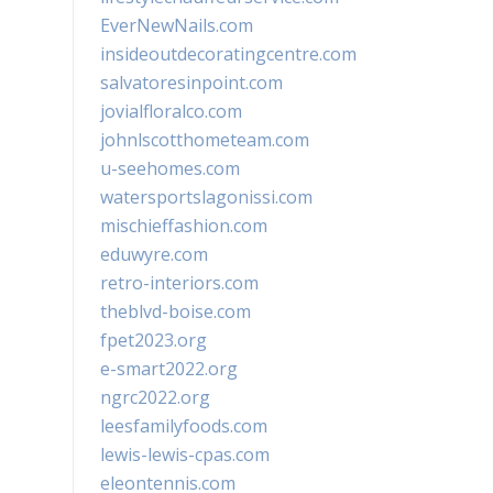
EverNewNails.com
insideoutdecoratingcentre.com
salvatoresinpoint.com
jovialfloralco.com
johnlscotthometeam.com
u-seehomes.com
watersportslagonissi.com
mischieffashion.com
eduwyre.com
retro-interiors.com
theblvd-boise.com
fpet2023.org
e-smart2022.org
ngrc2022.org
leesfamilyfoods.com
lewis-lewis-cpas.com
eleontennis.com