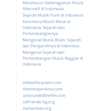
Menelusuri Keberagaman Musik
Alternatif di Indonesia
Sejarah Musik Punk di Indonesia
Fenomena Musik Metal di
Indonesia: Sejarah dan
Perkembangannya
Mengenal Musik Blues: Sejarah
dan Pengaruhnya di Indonesia
Mengenal Sejarah dan
Perkembangan Musik Reggae di
Indonesia
okhealthcareers.com
theintexperience.com
unboundedthefilm.com
catfriends-bg.org
marianlives.org