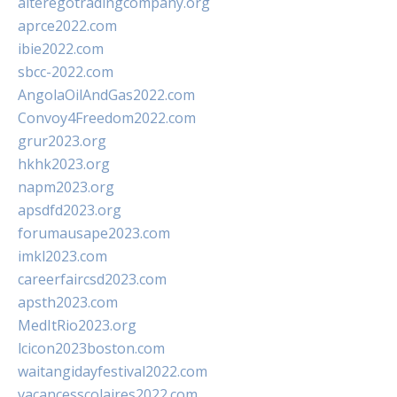
alteregotradingcompany.org
aprce2022.com
ibie2022.com
sbcc-2022.com
AngolaOilAndGas2022.com
Convoy4Freedom2022.com
grur2023.org
hkhk2023.org
napm2023.org
apsdfd2023.org
forumausape2023.com
imkl2023.com
careerfaircsd2023.com
apsth2023.com
MedItRio2023.org
lcicon2023boston.com
waitangidayfestival2022.com
vacancesscolaires2022.com