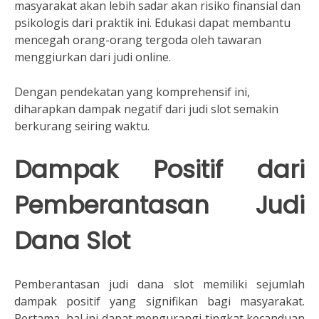
masyarakat akan lebih sadar akan risiko finansial dan
psikologis dari praktik ini. Edukasi dapat membantu
mencegah orang-orang tergoda oleh tawaran
menggiurkan dari judi online.
Dengan pendekatan yang komprehensif ini,
diharapkan dampak negatif dari judi slot semakin
berkurang seiring waktu.
Dampak Positif dari
Pemberantasan Judi
Dana Slot
Pemberantasan judi dana slot memiliki sejumlah
dampak positif yang signifikan bagi masyarakat.
Pertama, hal ini dapat mengurangi tingkat kecanduan