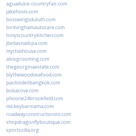
aguadulce-countryfair.com
jakehovis.com
bosswingsduluth.com
birminghamautocare.com
tonyscountrykitchen.com
jbellasnailspa.com
mychaihouse.com
alvisgrooming.com
thegeorginaestate.com
blythewoodseafood.com
paolosdelibangkok.com
bobacove.com
phoone24brookfield.com
mickeybarmama.com
roadwayconstructioninc.com
shopdragonflyboutique.com
sportszilla.org