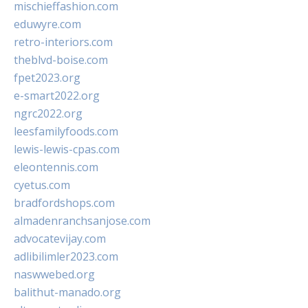
mischieffashion.com
eduwyre.com
retro-interiors.com
theblvd-boise.com
fpet2023.org
e-smart2022.org
ngrc2022.org
leesfamilyfoods.com
lewis-lewis-cpas.com
eleontennis.com
cyetus.com
bradfordshops.com
almadenranchsanjose.com
advocatevijay.com
adlibilimler2023.com
naswwebed.org
balithut-manado.org