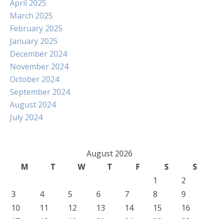
April 2025
March 2025
February 2025
January 2025
December 2024
November 2024
October 2024
September 2024
August 2024
July 2024
August 2026
M
T
W
T
F
S
S
1
2
3
4
5
6
7
8
9
10
11
12
13
14
15
16