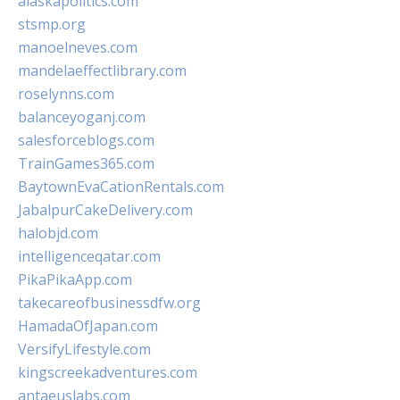
alaskapolitics.com
stsmp.org
manoelneves.com
mandelaeffectlibrary.com
roselynns.com
balanceyoganj.com
salesforceblogs.com
TrainGames365.com
BaytownEvaCationRentals.com
JabalpurCakeDelivery.com
halobjd.com
intelligenceqatar.com
PikaPikaApp.com
takecareofbusinessdfw.org
HamadaOfJapan.com
VersifyLifestyle.com
kingscreekadventures.com
antaeuslabs.com