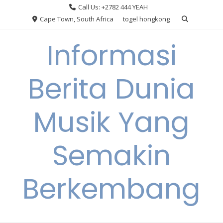
Skip
Call Us: +2782 444 YEAH
to
Cape Town, South Africa
togel hongkong
content
Informasi
Berita Dunia
Musik Yang
Semakin
Berkembang