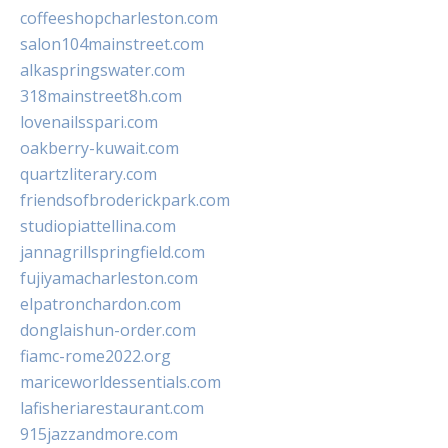
coffeeshopcharleston.com
salon104mainstreet.com
alkaspringswater.com
318mainstreet8h.com
lovenailsspari.com
oakberry-kuwait.com
quartzliterary.com
friendsofbroderickpark.com
studiopiattellina.com
jannagrillspringfield.com
fujiyamacharleston.com
elpatronchardon.com
donglaishun-order.com
fiamc-rome2022.org
mariceworldessentials.com
lafisheriarestaurant.com
915jazzandmore.com