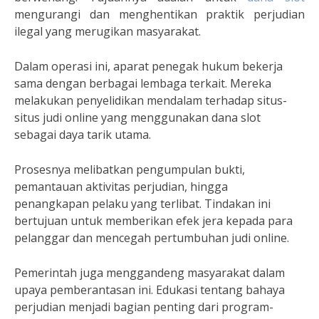
mengurangi dan menghentikan praktik perjudian
ilegal yang merugikan masyarakat.
Dalam operasi ini, aparat penegak hukum bekerja
sama dengan berbagai lembaga terkait. Mereka
melakukan penyelidikan mendalam terhadap situs-
situs judi online yang menggunakan dana slot
sebagai daya tarik utama.
Prosesnya melibatkan pengumpulan bukti,
pemantauan aktivitas perjudian, hingga
penangkapan pelaku yang terlibat. Tindakan ini
bertujuan untuk memberikan efek jera kepada para
pelanggar dan mencegah pertumbuhan judi online.
Pemerintah juga menggandeng masyarakat dalam
upaya pemberantasan ini. Edukasi tentang bahaya
perjudian menjadi bagian penting dari program-