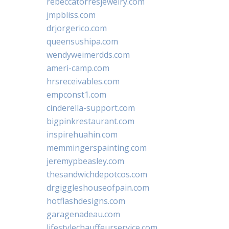
rebeccatorresjewelry.com
jmpbliss.com
drjorgerico.com
queensushipa.com
wendyweimerdds.com
ameri-camp.com
hrsreceivables.com
empconst1.com
cinderella-support.com
bigpinkrestaurant.com
inspirehuahin.com
memmingerspainting.com
jeremypbeasley.com
thesandwichdepotcos.com
drgiggleshouseofpain.com
hotflashdesigns.com
garagenadeau.com
lifestylechauffeurservice.com