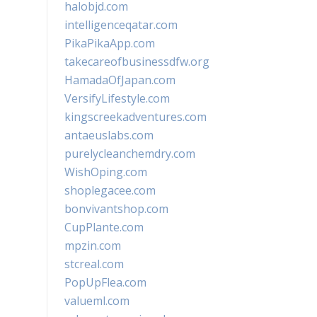
halobjd.com
intelligenceqatar.com
PikaPikaApp.com
takecareofbusinessdfw.org
HamadaOfJapan.com
VersifyLifestyle.com
kingscreekadventures.com
antaeuslabs.com
purelycleanchemdry.com
WishOping.com
shoplegacee.com
bonvivantshop.com
CupPlante.com
mpzin.com
stcreal.com
PopUpFlea.com
valueml.com