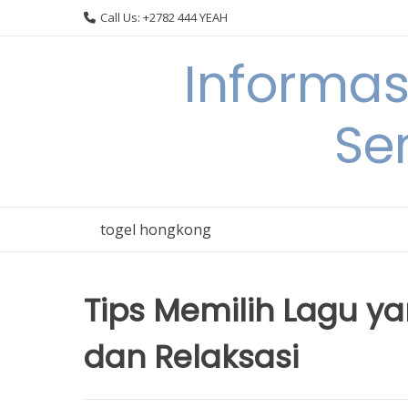
Skip
Call Us: +2782 444 YEAH
to
content
Informas
Se
togel hongkong
Tips Memilih Lagu y
dan Relaksasi