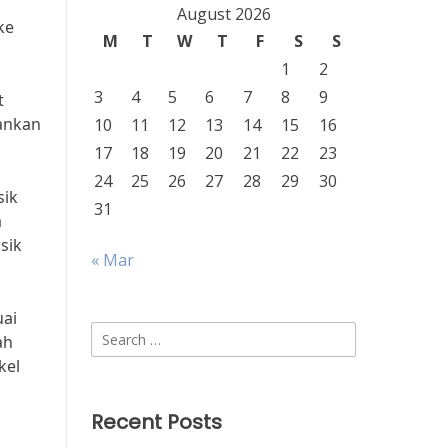
August 2026
ke
M
T
W
T
F
S
S
1
2
3
4
5
6
7
8
9
t
rankan
10
11
12
13
14
15
16
17
18
19
20
21
22
23
24
25
26
27
28
29
30
sik
31
a
sik
« Mar
uai
Search
ah
for:
kel
Recent Posts