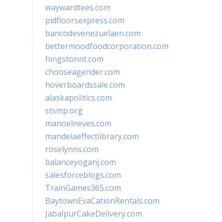
waywardtees.com
pidfloorsexpress.com
bancodevenezuelaen.com
bettermoodfoodcorporation.com
hingstonnt.com
chooseagender.com
hoverboardssale.com
alaskapolitics.com
stsmp.org
manoelneves.com
mandelaeffectlibrary.com
roselynns.com
balanceyoganj.com
salesforceblogs.com
TrainGames365.com
BaytownEvaCationRentals.com
JabalpurCakeDelivery.com