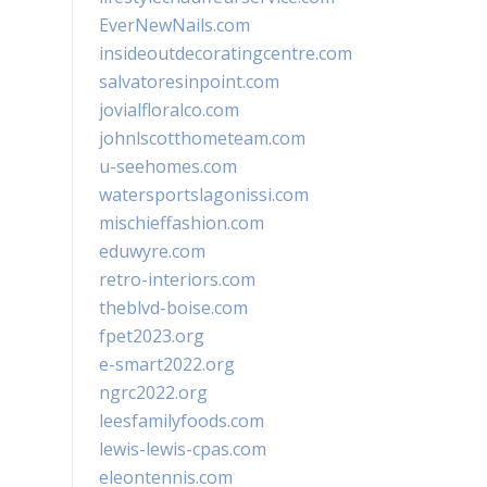
EverNewNails.com
insideoutdecoratingcentre.com
salvatoresinpoint.com
jovialfloralco.com
johnlscotthometeam.com
u-seehomes.com
watersportslagonissi.com
mischieffashion.com
eduwyre.com
retro-interiors.com
theblvd-boise.com
fpet2023.org
e-smart2022.org
ngrc2022.org
leesfamilyfoods.com
lewis-lewis-cpas.com
eleontennis.com