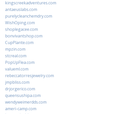
kingscreekadventures.com
antaeuslabs.com
purelycleanchemdry.com
WishOping.com
shoplegacee.com
bonvivantshop.com
CupPlante.com
mpzin.com
stcreal.com
PopUpFlea.com
valueml.com
rebeccatorresjewelry.com
jmpbliss.com
drjorgerico.com
queensushipa.com
wendyweimerdds.com
ameri-camp.com