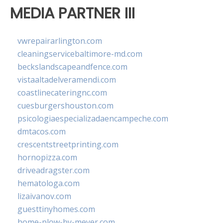
MEDIA PARTNER III
vwrepairarlington.com
cleaningservicebaltimore-md.com
beckslandscapeandfence.com
vistaaltadelveramendi.com
coastlinecateringnc.com
cuesburgershouston.com
psicologiaespecializadaencampeche.com
dmtacos.com
crescentstreetprinting.com
hornopizza.com
driveadragster.com
hematologa.com
lizaivanov.com
guesttinyhomes.com
home-plow-by-meyer.com