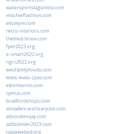
watersportslagonissi.com
mischieffashion.com
eduwyre.com
retro-interiors.com
theblvd-boise.com
fpet2023.org
e-smart2022.org
ngrc2022.org
leesfamilyfoods.com
lewis-lewis-cpas.com
eleontennis.com
cyetus.com
bradfordshops.com
almadenranchsanjose.com
advocatevijay.com
adlibilimler2023.com
naswwebed.org