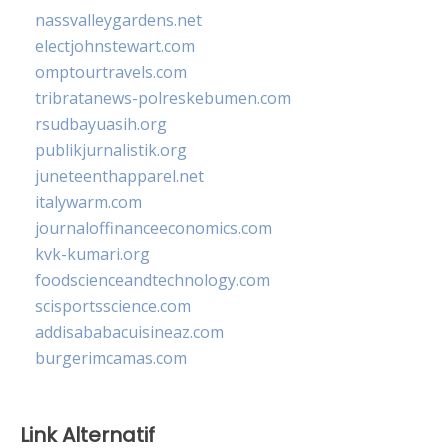
nassvalleygardens.net
electjohnstewart.com
omptourtravels.com
tribratanews-polreskebumen.com
rsudbayuasih.org
publikjurnalistik.org
juneteenthapparel.net
italywarm.com
journaloffinanceeconomics.com
kvk-kumari.org
foodscienceandtechnology.com
scisportsscience.com
addisababacuisineaz.com
burgerimcamas.com
Link Alternatif