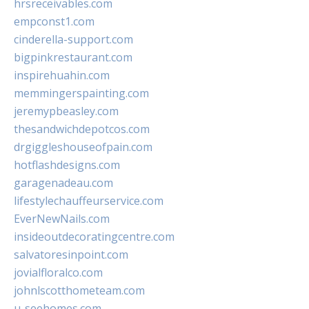
hrsreceivables.com
empconst1.com
cinderella-support.com
bigpinkrestaurant.com
inspirehuahin.com
memmingerspainting.com
jeremypbeasley.com
thesandwichdepotcos.com
drgiggleshouseofpain.com
hotflashdesigns.com
garagenadeau.com
lifestylechauffeurservice.com
EverNewNails.com
insideoutdecoratingcentre.com
salvatoresinpoint.com
jovialfloralco.com
johnlscotthometeam.com
u-seehomes.com