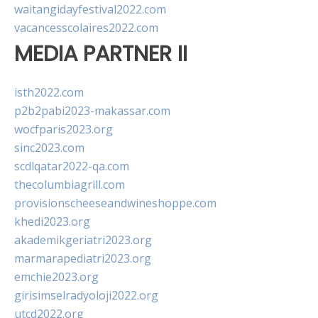
waitangidayfestival2022.com
vacancesscolaires2022.com
MEDIA PARTNER II
isth2022.com
p2b2pabi2023-makassar.com
wocfparis2023.org
sinc2023.com
scdlqatar2022-qa.com
thecolumbiagrill.com
provisionscheeseandwineshoppe.com
khedi2023.org
akademikgeriatri2023.org
marmarapediatri2023.org
emchie2023.org
girisimselradyoloji2022.org
utcd2022.org