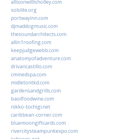
allisonwillisholley.com
solslite.org
portwayinn.com
djmaddogmusic.com
thesoundarchitects.com
allin1roofing.com
keepjudgewebb.com
anatomyofadventure.com
drivancastillo.com
cmmedspa.com
midletontkd.com
gardensandgrills.com
basilfoodwine.com
nikko-tochigi.net
caribbean-corner.com
bluemoongiftcards.com
rivercitysteampunkexpo.com
kchoops.net