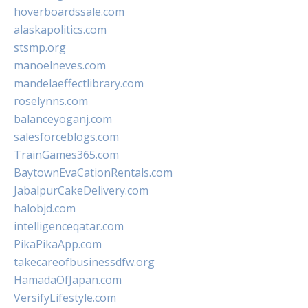
hoverboardssale.com
alaskapolitics.com
stsmp.org
manoelneves.com
mandelaeffectlibrary.com
roselynns.com
balanceyoganj.com
salesforceblogs.com
TrainGames365.com
BaytownEvaCationRentals.com
JabalpurCakeDelivery.com
halobjd.com
intelligenceqatar.com
PikaPikaApp.com
takecareofbusinessdfw.org
HamadaOfJapan.com
VersifyLifestyle.com