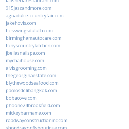
lafisheriarestaurant.com
915jazzandmore.com
aguadulce-countryfair.com
jakehovis.com
bosswingsduluth.com
birminghamautocare.com
tonyscountrykitchen.com
jbellasnailspa.com
mychaihouse.com
alvisgrooming.com
thegeorginaestate.com
blythewoodseafood.com
paolosdelibangkok.com
bobacove.com
phoone24brookfield.com
mickeybarmama.com
roadwayconstructioninc.com
shopdragonflyboutique.com