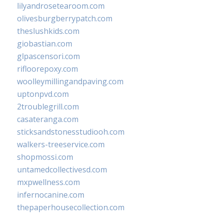
lilyandrosetearoom.com
olivesburgberrypatch.com
theslushkids.com
giobastian.com
glpascensori.com
rifloorepoxy.com
woolleymillingandpaving.com
uptonpvd.com
2troublegrill.com
casateranga.com
sticksandstonesstudiooh.com
walkers-treeservice.com
shopmossi.com
untamedcollectivesd.com
mxpwellness.com
infernocanine.com
thepaperhousecollection.com