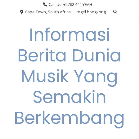
Skip
Call Us: +2782 444 YEAH
to
Cape Town, South Africa
togel hongkong
content
Informasi
Berita Dunia
Musik Yang
Semakin
Berkembang