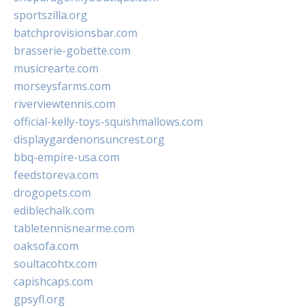
sportszilla.org
batchprovisionsbar.com
brasserie-gobette.com
musicrearte.com
morseysfarms.com
riverviewtennis.com
official-kelly-toys-squishmallows.com
displaygardenonsuncrest.org
bbq-empire-usa.com
feedstoreva.com
drogopets.com
ediblechalk.com
tabletennisnearme.com
oaksofa.com
soultacohtx.com
capishcaps.com
gpsyfl.org