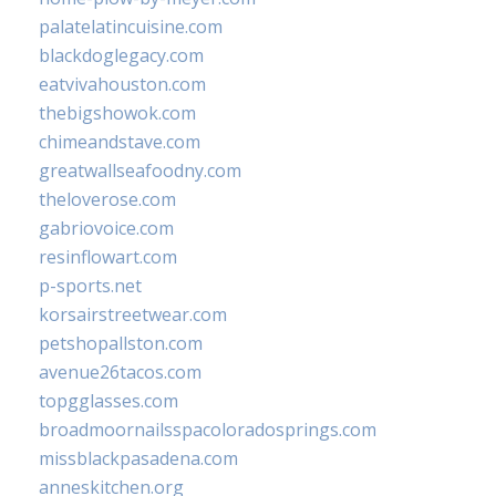
palatelatincuisine.com
blackdoglegacy.com
eatvivahouston.com
thebigshowok.com
chimeandstave.com
greatwallseafoodny.com
theloverose.com
gabriovoice.com
resinflowart.com
p-sports.net
korsairstreetwear.com
petshopallston.com
avenue26tacos.com
topgglasses.com
broadmoornailsspacoloradosprings.com
missblackpasadena.com
anneskitchen.org