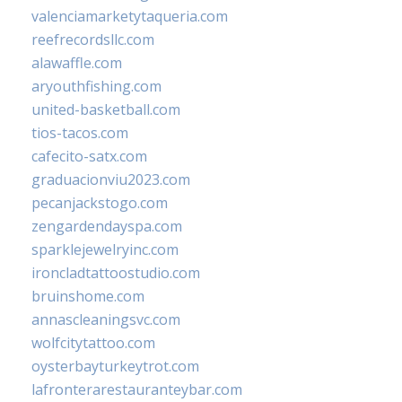
valenciamarketytaqueria.com
reefrecordsllc.com
alawaffle.com
aryouthfishing.com
united-basketball.com
tios-tacos.com
cafecito-satx.com
graduacionviu2023.com
pecanjackstogo.com
zengardendayspa.com
sparklejewelryinc.com
ironcladtattoostudio.com
bruinshome.com
annascleaningsvc.com
wolfcitytattoo.com
oysterbayturkeytrot.com
lafronterarestauranteybar.com