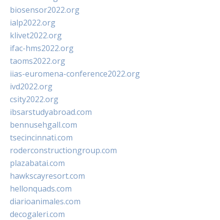
biosensor2022.org
ialp2022.org
klivet2022.org
ifac-hms2022.org
taoms2022.org
iias-euromena-conference2022.org
ivd2022.org
csity2022.org
ibsarstudyabroad.com
bennusehgall.com
tsecincinnati.com
roderconstructiongroup.com
plazabatai.com
hawkscayresort.com
hellonquads.com
diarioanimales.com
decogaleri.com