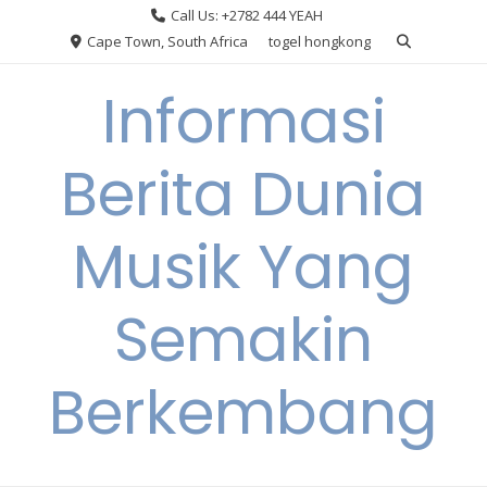
Skip
Call Us: +2782 444 YEAH
to
Cape Town, South Africa
togel hongkong
content
Informasi
Berita Dunia
Musik Yang
Semakin
Berkembang