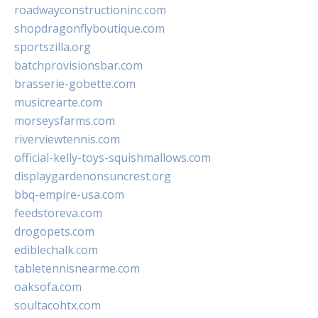
roadwayconstructioninc.com
shopdragonflyboutique.com
sportszilla.org
batchprovisionsbar.com
brasserie-gobette.com
musicrearte.com
morseysfarms.com
riverviewtennis.com
official-kelly-toys-squishmallows.com
displaygardenonsuncrest.org
bbq-empire-usa.com
feedstoreva.com
drogopets.com
ediblechalk.com
tabletennisnearme.com
oaksofa.com
soultacohtx.com