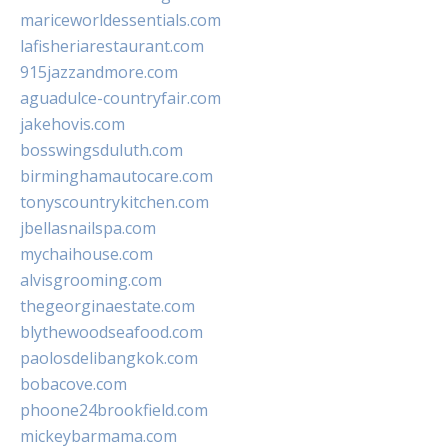
mariceworldessentials.com
lafisheriarestaurant.com
915jazzandmore.com
aguadulce-countryfair.com
jakehovis.com
bosswingsduluth.com
birminghamautocare.com
tonyscountrykitchen.com
jbellasnailspa.com
mychaihouse.com
alvisgrooming.com
thegeorginaestate.com
blythewoodseafood.com
paolosdelibangkok.com
bobacove.com
phoone24brookfield.com
mickeybarmama.com