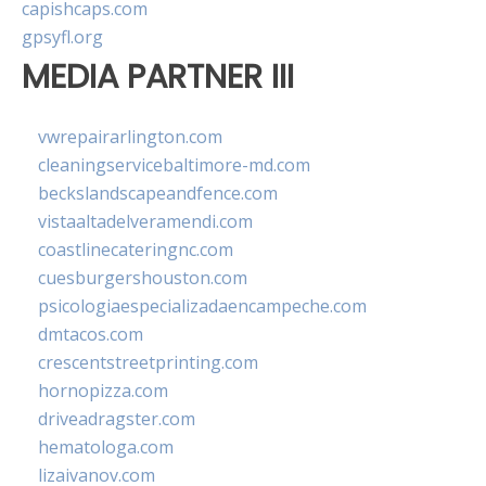
capishcaps.com
gpsyfl.org
MEDIA PARTNER III
vwrepairarlington.com
cleaningservicebaltimore-md.com
beckslandscapeandfence.com
vistaaltadelveramendi.com
coastlinecateringnc.com
cuesburgershouston.com
psicologiaespecializadaencampeche.com
dmtacos.com
crescentstreetprinting.com
hornopizza.com
driveadragster.com
hematologa.com
lizaivanov.com