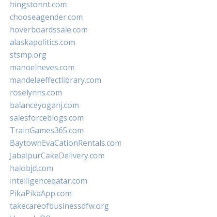
hingstonnt.com
chooseagender.com
hoverboardssale.com
alaskapolitics.com
stsmp.org
manoelneves.com
mandelaeffectlibrary.com
roselynns.com
balanceyoganj.com
salesforceblogs.com
TrainGames365.com
BaytownEvaCationRentals.com
JabalpurCakeDelivery.com
halobjd.com
intelligenceqatar.com
PikaPikaApp.com
takecareofbusinessdfw.org