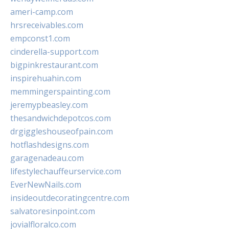
ameri-camp.com
hrsreceivables.com
empconst1.com
cinderella-support.com
bigpinkrestaurant.com
inspirehuahin.com
memmingerspainting.com
jeremypbeasley.com
thesandwichdepotcos.com
drgiggleshouseofpain.com
hotflashdesigns.com
garagenadeau.com
lifestylechauffeurservice.com
EverNewNails.com
insideoutdecoratingcentre.com
salvatoresinpoint.com
jovialfloralco.com