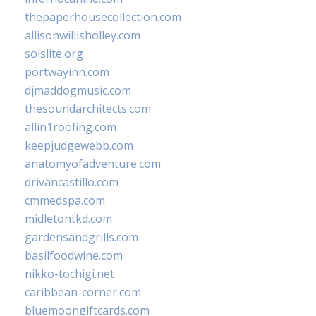
thepaperhousecollection.com
allisonwillisholley.com
solslite.org
portwayinn.com
djmaddogmusic.com
thesoundarchitects.com
allin1roofing.com
keepjudgewebb.com
anatomyofadventure.com
drivancastillo.com
cmmedspa.com
midletontkd.com
gardensandgrills.com
basilfoodwine.com
nikko-tochigi.net
caribbean-corner.com
bluemoongiftcards.com