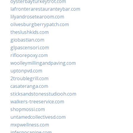
oysterbayturkeytrot.com
lafronterarestauranteybar.com
lilyandrosetearoom.com
olivesburgberrypatch.com
theslushkids.com
giobastian.com
glpascensori.com
rifloorepoxy.com
woolleymillingandpaving.com
uptonpvd.com
2troublegrill.com
casateranga.com
sticksandstonesstudiooh.com
walkers-treeservice.com
shopmossi.com
untamedcollectivesd.com
mxpwellness.com
infernocanine.com