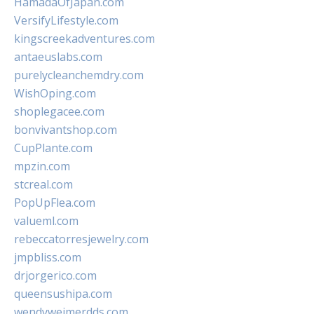
HamadaOfJapan.com
VersifyLifestyle.com
kingscreekadventures.com
antaeuslabs.com
purelycleanchemdry.com
WishOping.com
shoplegacee.com
bonvivantshop.com
CupPlante.com
mpzin.com
stcreal.com
PopUpFlea.com
valueml.com
rebeccatorresjewelry.com
jmpbliss.com
drjorgerico.com
queensushipa.com
wendyweimerdds.com