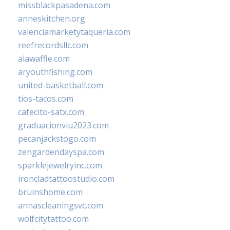
missblackpasadena.com
anneskitchen.org
valenciamarketytaqueria.com
reefrecordsllc.com
alawaffle.com
aryouthfishing.com
united-basketball.com
tios-tacos.com
cafecito-satx.com
graduacionviu2023.com
pecanjackstogo.com
zengardendayspa.com
sparklejewelryinc.com
ironcladtattoostudio.com
bruinshome.com
annascleaningsvc.com
wolfcitytattoo.com