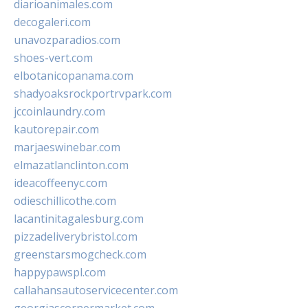
diarioanimales.com
decogaleri.com
unavozparadios.com
shoes-vert.com
elbotanicopanama.com
shadyoaksrockportrvpark.com
jccoinlaundry.com
kautorepair.com
marjaeswinebar.com
elmazatlanclinton.com
ideacoffeenyc.com
odieschillicothe.com
lacantinitagalesburg.com
pizzadeliverybristol.com
greenstarsmogcheck.com
happypawspl.com
callahansautoservicecenter.com