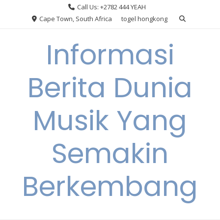
Skip
Call Us: +2782 444 YEAH
to
Cape Town, South Africa
togel hongkong
content
Informasi
Berita Dunia
Musik Yang
Semakin
Berkembang