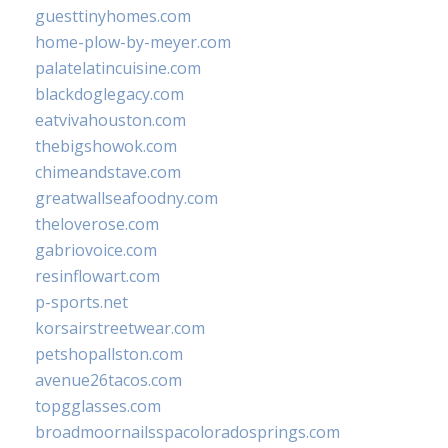
guesttinyhomes.com
home-plow-by-meyer.com
palatelatincuisine.com
blackdoglegacy.com
eatvivahouston.com
thebigshowok.com
chimeandstave.com
greatwallseafoodny.com
theloverose.com
gabriovoice.com
resinflowart.com
p-sports.net
korsairstreetwear.com
petshopallston.com
avenue26tacos.com
topgglasses.com
broadmoornailsspacoloradosprings.com