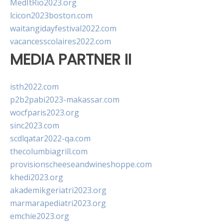
MedItRio2023.org
lcicon2023boston.com
waitangidayfestival2022.com
vacancesscolaires2022.com
MEDIA PARTNER II
isth2022.com
p2b2pabi2023-makassar.com
wocfparis2023.org
sinc2023.com
scdlqatar2022-qa.com
thecolumbiagrill.com
provisionscheeseandwineshoppe.com
khedi2023.org
akademikgeriatri2023.org
marmarapediatri2023.org
emchie2023.org