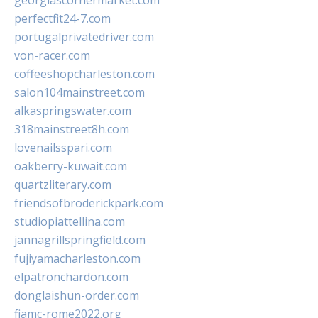
georgiascornermarket.com
perfectfit24-7.com
portugalprivatedriver.com
von-racer.com
coffeeshopcharleston.com
salon104mainstreet.com
alkaspringswater.com
318mainstreet8h.com
lovenailsspari.com
oakberry-kuwait.com
quartzliterary.com
friendsofbroderickpark.com
studiopiattellina.com
jannagrillspringfield.com
fujiyamacharleston.com
elpatronchardon.com
donglaishun-order.com
fiamc-rome2022.org