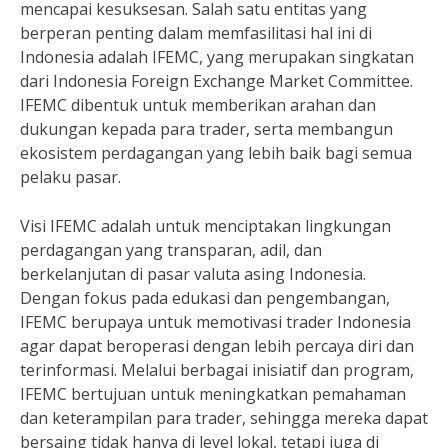
mencapai kesuksesan. Salah satu entitas yang
berperan penting dalam memfasilitasi hal ini di
Indonesia adalah IFEMC, yang merupakan singkatan
dari Indonesia Foreign Exchange Market Committee.
IFEMC dibentuk untuk memberikan arahan dan
dukungan kepada para trader, serta membangun
ekosistem perdagangan yang lebih baik bagi semua
pelaku pasar.
Visi IFEMC adalah untuk menciptakan lingkungan
perdagangan yang transparan, adil, dan
berkelanjutan di pasar valuta asing Indonesia.
Dengan fokus pada edukasi dan pengembangan,
IFEMC berupaya untuk memotivasi trader Indonesia
agar dapat beroperasi dengan lebih percaya diri dan
terinformasi. Melalui berbagai inisiatif dan program,
IFEMC bertujuan untuk meningkatkan pemahaman
dan keterampilan para trader, sehingga mereka dapat
bersaing tidak hanya di level lokal, tetapi juga di