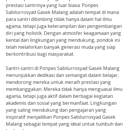
prestasi santrinya yang luar biasa. Ponpes
Sabilurrosyad Gasek Malang adalah tempat di mana
para santri dibimbing tidak hanya dalam hal ilmu
agama, tetapi juga keterampilan dan pengembangan
diri yang holistik. Dengan atmosfer keagamaan yang
kental dan lingkungan yang mendukung, pondok ini
telah melahirkan banyak generasi muda yang siap
berkontribusi bagi masyarakat.
Santri-santri di Ponpes Sabilurrosyad Gasek Malang
menunjukkan dedikasi dan semangat dalam belajar,
mendorong mereka untuk meraih prestasi yang
membanggakan. Mereka tidak hanya menguasai ilmu
agama, tetapi juga aktif dalam berbagai kegiatan
akademis dan sosial yang bermanfaat. Lingkungan
yang saling mendukung dan pengajaran yang
inspiratif menjadikan Ponpes Sabilurrosyad Gasek
Malang sebagai tempat yang ideal untuk tumbuh dan