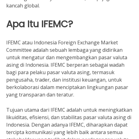
kancah global.
Apa Itu IFEMC?
IFEMC atau Indonesia Foreign Exchange Market
Committee adalah sebuah lembaga yang didirikan
untuk mengatur dan mengembangkan pasar valuta
asing di Indonesia. IFEMC berperan sebagai wadah
bagi para pelaku pasar valuta asing, termasuk
pengusaha, trader, dan institusi keuangan, untuk
berkolaborasi dalam menciptakan lingkungan pasar
yang transparan dan teratur.
Tujuan utama dari IFEMC adalah untuk meningkatkan
likuiditas, efisiensi, dan stabilitas pasar valuta asing di
Indonesia. Dengan adanya IFEMC, diharapkan dapat
tercipta komunikasi yang lebih baik antara semua