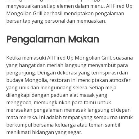
menyesuaikan setiap elemen dalam menu, All Fired Up
Mongolian Grill berhasil menciptakan pengalaman
bersantap yang personal dan memuaskan.
Pengalaman Makan
Ketika memasuki All Fired Up Mongolian Grill, suasana
yang hangat dan meriah langsung menyambut para
pengunjung. Dengan dekorasi yang terinspirasi dari
budaya Mongolia, restoran ini menciptakan atmosfer
yang unik dan mengundang selera. Setiap meja
dilengkapi dengan paduan alat masak yang
menggoda, memungkinkan para tamu untuk
merasakan pengalaman memasak langsung di depan
mata mereka. Ini adalah tempat yang sempurna untuk
berkumpul bersama keluarga atau teman sambil
menikmati hidangan yang segar.