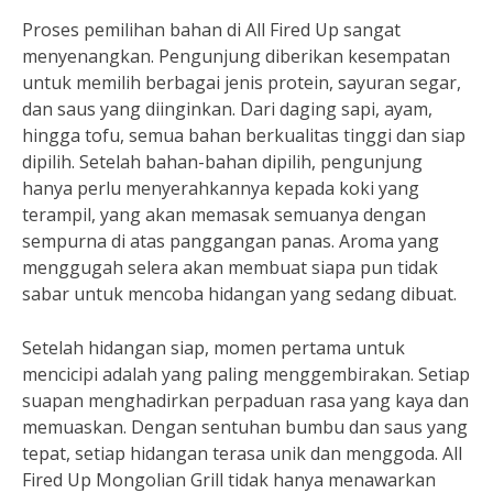
Proses pemilihan bahan di All Fired Up sangat
menyenangkan. Pengunjung diberikan kesempatan
untuk memilih berbagai jenis protein, sayuran segar,
dan saus yang diinginkan. Dari daging sapi, ayam,
hingga tofu, semua bahan berkualitas tinggi dan siap
dipilih. Setelah bahan-bahan dipilih, pengunjung
hanya perlu menyerahkannya kepada koki yang
terampil, yang akan memasak semuanya dengan
sempurna di atas panggangan panas. Aroma yang
menggugah selera akan membuat siapa pun tidak
sabar untuk mencoba hidangan yang sedang dibuat.
Setelah hidangan siap, momen pertama untuk
mencicipi adalah yang paling menggembirakan. Setiap
suapan menghadirkan perpaduan rasa yang kaya dan
memuaskan. Dengan sentuhan bumbu dan saus yang
tepat, setiap hidangan terasa unik dan menggoda. All
Fired Up Mongolian Grill tidak hanya menawarkan