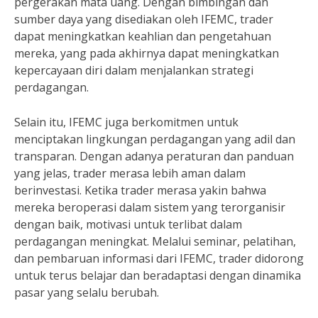
pergerakan mata uang. Dengan bimbingan dan
sumber daya yang disediakan oleh IFEMC, trader
dapat meningkatkan keahlian dan pengetahuan
mereka, yang pada akhirnya dapat meningkatkan
kepercayaan diri dalam menjalankan strategi
perdagangan.
Selain itu, IFEMC juga berkomitmen untuk
menciptakan lingkungan perdagangan yang adil dan
transparan. Dengan adanya peraturan dan panduan
yang jelas, trader merasa lebih aman dalam
berinvestasi. Ketika trader merasa yakin bahwa
mereka beroperasi dalam sistem yang terorganisir
dengan baik, motivasi untuk terlibat dalam
perdagangan meningkat. Melalui seminar, pelatihan,
dan pembaruan informasi dari IFEMC, trader didorong
untuk terus belajar dan beradaptasi dengan dinamika
pasar yang selalu berubah.