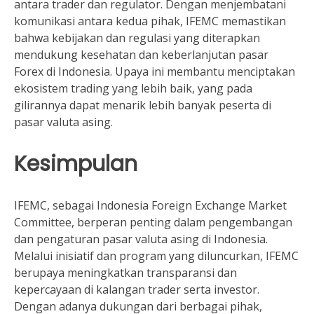
antara trader dan regulator. Dengan menjembatani
komunikasi antara kedua pihak, IFEMC memastikan
bahwa kebijakan dan regulasi yang diterapkan
mendukung kesehatan dan keberlanjutan pasar
Forex di Indonesia. Upaya ini membantu menciptakan
ekosistem trading yang lebih baik, yang pada
gilirannya dapat menarik lebih banyak peserta di
pasar valuta asing.
Kesimpulan
IFEMC, sebagai Indonesia Foreign Exchange Market
Committee, berperan penting dalam pengembangan
dan pengaturan pasar valuta asing di Indonesia.
Melalui inisiatif dan program yang diluncurkan, IFEMC
berupaya meningkatkan transparansi dan
kepercayaan di kalangan trader serta investor.
Dengan adanya dukungan dari berbagai pihak,