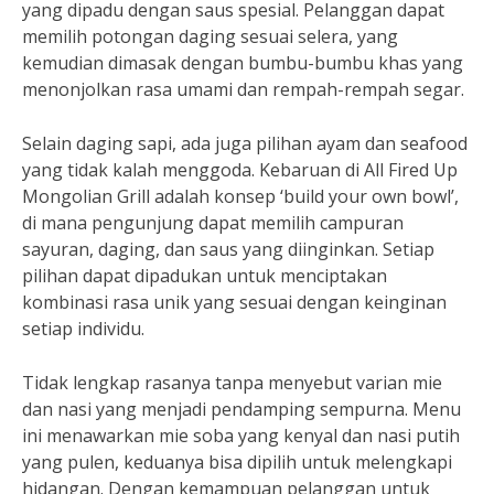
yang dipadu dengan saus spesial. Pelanggan dapat
memilih potongan daging sesuai selera, yang
kemudian dimasak dengan bumbu-bumbu khas yang
menonjolkan rasa umami dan rempah-rempah segar.
Selain daging sapi, ada juga pilihan ayam dan seafood
yang tidak kalah menggoda. Kebaruan di All Fired Up
Mongolian Grill adalah konsep ‘build your own bowl’,
di mana pengunjung dapat memilih campuran
sayuran, daging, dan saus yang diinginkan. Setiap
pilihan dapat dipadukan untuk menciptakan
kombinasi rasa unik yang sesuai dengan keinginan
setiap individu.
Tidak lengkap rasanya tanpa menyebut varian mie
dan nasi yang menjadi pendamping sempurna. Menu
ini menawarkan mie soba yang kenyal dan nasi putih
yang pulen, keduanya bisa dipilih untuk melengkapi
hidangan. Dengan kemampuan pelanggan untuk