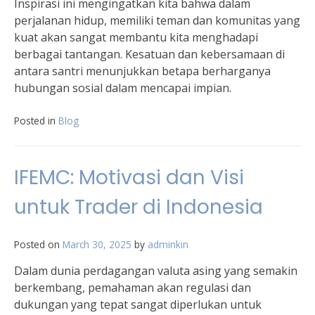
Inspirasi ini mengingatkan kita bahwa dalam
perjalanan hidup, memiliki teman dan komunitas yang
kuat akan sangat membantu kita menghadapi
berbagai tantangan. Kesatuan dan kebersamaan di
antara santri menunjukkan betapa berharganya
hubungan sosial dalam mencapai impian.
Posted in
Blog
IFEMC: Motivasi dan Visi
untuk Trader di Indonesia
Posted on
March 30, 2025
by
adminkin
Dalam dunia perdagangan valuta asing yang semakin
berkembang, pemahaman akan regulasi dan
dukungan yang tepat sangat diperlukan untuk