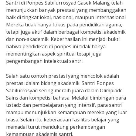
Santri di Ponpes Sabilurrosyad Gasek Malang telah
menunjukkan banyak prestasi yang membanggakan
baik di tingkat lokal, nasional, maupun internasional.
Mereka tidak hanya fokus pada pendidikan agama,
tetapi juga aktif dalam berbagai kompetisi akademik
dan non-akademik. Keberhasilan ini menjadi bukti
bahwa pendidikan di ponpes ini tidak hanya
mementingkan aspek spiritual tetapi juga
pengembangan intelektual santri.
Salah satu contoh prestasi yang mencolok adalah
prestasi dalam bidang akademik. Santri Ponpes
Sabilurrosyad sering meraih juara dalam Olimpiade
Sains dan kompetisi bahasa. Melalui bimbingan para
ustadz dan pembelajaran yang intensif, para santri
mampu menunjukkan kemampuan mereka yang luar
biasa. Selain itu, keberadaan fasilitas belajar yang
memadai turut mendukung perkembangan
kemampuan akademis santri.