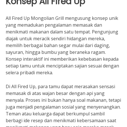
Konsep All Fired Up
All Fired Up Mongolian Grill mengusung konsep unik
yang memadukan pengalaman memasak dan
menikmati makanan dalam satu tempat. Pengunjung
diajak untuk meracik sendiri hidangan mereka,
memilih berbagai bahan segar mulai dari daging,
sayuran, hingga bumbu yang beraneka ragam.
Konsep interaktif ini memberikan kebebasan kepada
setiap tamu untuk menciptakan sajian sesuai dengan
selera pribadi mereka.
Di All Fired Up, para tamu dapat merasakan sensasi
memasak di atas wajan besar dengan api yang
menyala. Proses ini bukan hanya soal makanan, tetapi
juga menjadi pengalaman sosial yang menyenangkan.
Teman atau keluarga dapat berkumpul sambil
berbagi ide resep dan menikmati kebersamaan saat