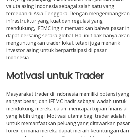
valuta asing Indonesia sebagai salah satu yang
terdepan di Asia Tenggara. Dengan mengembangkan
infrastruktur yang kuat dan regulasi yang
mendukung, IFEMC ingin memastikan bahwa pasar ini
dapat bersaing secara global. Hal ini tidak hanya akan
menguntungkan trader lokal, tetapi juga menarik
investor asing untuk berpartisipasi di pasar
Indonesia.
Motivasi untuk Trader
Masyarakat trader di Indonesia memiliki potensi yang
sangat besar, dan IFEMC hadir sebagai wadah untuk
mendukung mereka dalam mencapai tujuan finansial
yang lebih tinggi. Motivasi utama bagi trader adalah
untuk memanfaatkan peluang yang ditawarkan pasar
forex, di mana mereka dapat meraih keuntungan dari