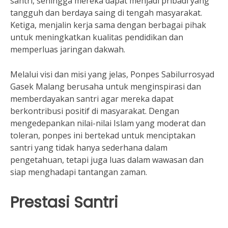
santri, sehingga mereka dapat menjadi pribadi yang
tangguh dan berdaya saing di tengah masyarakat.
Ketiga, menjalin kerja sama dengan berbagai pihak
untuk meningkatkan kualitas pendidikan dan
memperluas jaringan dakwah.
Melalui visi dan misi yang jelas, Ponpes Sabilurrosyad
Gasek Malang berusaha untuk menginspirasi dan
memberdayakan santri agar mereka dapat
berkontribusi positif di masyarakat. Dengan
mengedepankan nilai-nilai Islam yang moderat dan
toleran, ponpes ini bertekad untuk menciptakan
santri yang tidak hanya sederhana dalam
pengetahuan, tetapi juga luas dalam wawasan dan
siap menghadapi tantangan zaman.
Prestasi Santri