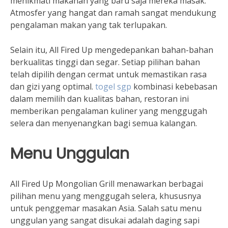
menikmati makanan yang baru saja mereka masak.
Atmosfer yang hangat dan ramah sangat mendukung
pengalaman makan yang tak terlupakan.
Selain itu, All Fired Up mengedepankan bahan-bahan
berkualitas tinggi dan segar. Setiap pilihan bahan
telah dipilih dengan cermat untuk memastikan rasa
dan gizi yang optimal.
togel sgp
kombinasi kebebasan
dalam memilih dan kualitas bahan, restoran ini
memberikan pengalaman kuliner yang menggugah
selera dan menyenangkan bagi semua kalangan.
Menu Unggulan
All Fired Up Mongolian Grill menawarkan berbagai
pilihan menu yang menggugah selera, khususnya
untuk penggemar masakan Asia. Salah satu menu
unggulan yang sangat disukai adalah daging sapi