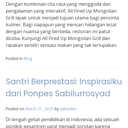
Dengan kombinasi cita rasa yang menggoda dan
pengalaman yang interaktif, All Fired Up Mongolian
Grill layak untuk menjadi tujuan utama bagi pencinta
kuliner. Bagi siapapun yang mencari hidangan lezat
dengan nuansa yang berbeda, restoran ini patut
dicoba. Kunjungi All Fired Up Mongolian Grill dan
rasakan sendiri sensasi makan yang tak terlupakan.
Posted in
Blog
Santri Berprestasi: Inspirasiku
dari Ponpes Sabilurrosyad
Posted on
March 31, 2025
by
adminkin
Di tengah geliat pendidikan di Indonesia, ada sebuah
pondok pesantren yang menjadi sorotan karena