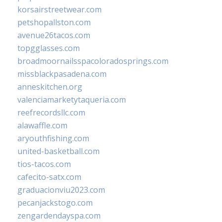
korsairstreetwear.com
petshopallston.com
avenue26tacos.com
topgglasses.com
broadmoornailsspacoloradosprings.com
missblackpasadena.com
anneskitchen.org
valenciamarketytaqueria.com
reefrecordsllc.com
alawaffle.com
aryouthfishing.com
united-basketball.com
tios-tacos.com
cafecito-satx.com
graduacionviu2023.com
pecanjackstogo.com
zengardendayspa.com