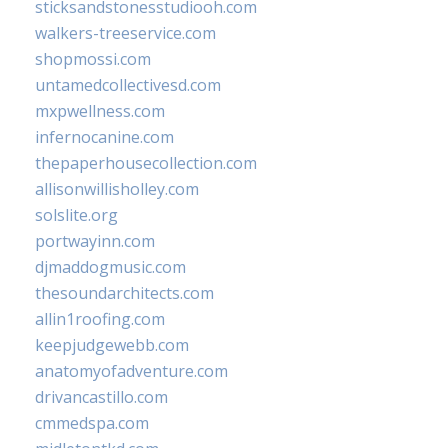
sticksandstonesstudiooh.com
walkers-treeservice.com
shopmossi.com
untamedcollectivesd.com
mxpwellness.com
infernocanine.com
thepaperhousecollection.com
allisonwillisholley.com
solslite.org
portwayinn.com
djmaddogmusic.com
thesoundarchitects.com
allin1roofing.com
keepjudgewebb.com
anatomyofadventure.com
drivancastillo.com
cmmedspa.com