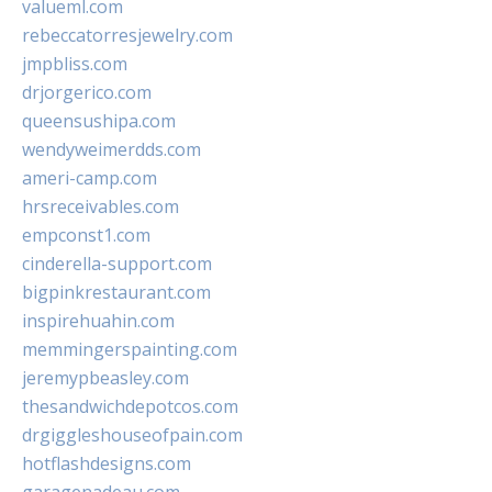
valueml.com
rebeccatorresjewelry.com
jmpbliss.com
drjorgerico.com
queensushipa.com
wendyweimerdds.com
ameri-camp.com
hrsreceivables.com
empconst1.com
cinderella-support.com
bigpinkrestaurant.com
inspirehuahin.com
memmingerspainting.com
jeremypbeasley.com
thesandwichdepotcos.com
drgiggleshouseofpain.com
hotflashdesigns.com