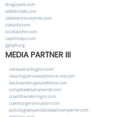
drogopets.com
ediblechalk.com
tabletennisnearme.com
oaksofa.com
soultacohtx.com
capishcaps.com
gpsyfl.org
MEDIA PARTNER III
vwrepairarlington.com
cleaningservicebaltimore-md.com
beckslandscapeandfence.com
vistaaltadelveramendi.com
coastlinecateringnc.com
cuesburgershouston.com
psicologiaespecializadaencampeche.com
dmtacos.com