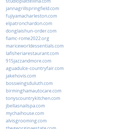
studiopiattellina.com
jannagrillspringfield.com
fujiyamacharleston.com
elpatronchardon.com
donglaishun-order.com
fiamc-rome2022.org
mariceworldessentials.com
lafisheriarestaurant.com
915jazzandmore.com
aguadulce-countryfair.com
jakehovis.com
bosswingsduluth.com
birminghamautocare.com
tonyscountrykitchen.com
jbellasnailspa.com
mychaihouse.com
alvisgrooming.com
thegeorginaestate.com