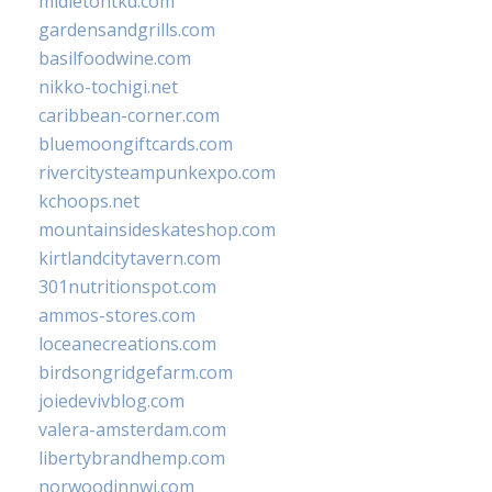
midletontkd.com
gardensandgrills.com
basilfoodwine.com
nikko-tochigi.net
caribbean-corner.com
bluemoongiftcards.com
rivercitysteampunkexpo.com
kchoops.net
mountainsideskateshop.com
kirtlandcitytavern.com
301nutritionspot.com
ammos-stores.com
loceanecreations.com
birdsongridgefarm.com
joiedevivblog.com
valera-amsterdam.com
libertybrandhemp.com
norwoodinnwi.com