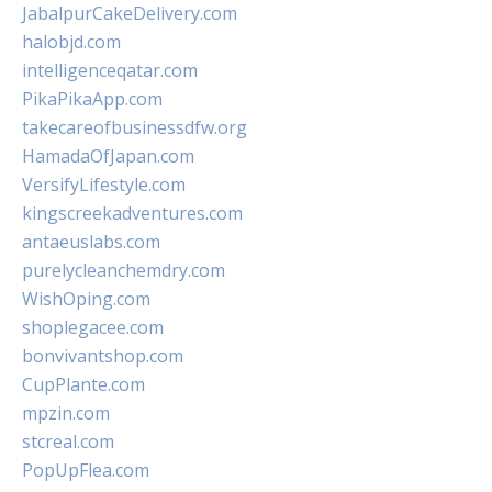
JabalpurCakeDelivery.com
halobjd.com
intelligenceqatar.com
PikaPikaApp.com
takecareofbusinessdfw.org
HamadaOfJapan.com
VersifyLifestyle.com
kingscreekadventures.com
antaeuslabs.com
purelycleanchemdry.com
WishOping.com
shoplegacee.com
bonvivantshop.com
CupPlante.com
mpzin.com
stcreal.com
PopUpFlea.com