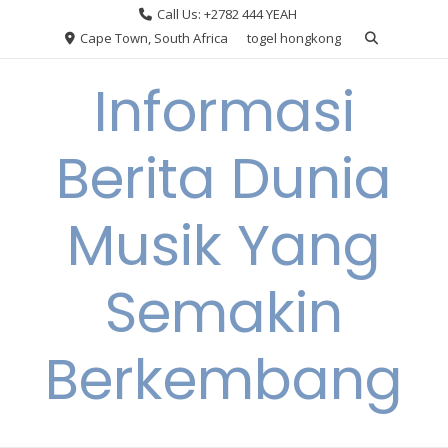
Skip
Call Us: +2782 444 YEAH
to
Cape Town, South Africa
togel hongkong
content
Informasi
Berita Dunia
Musik Yang
Semakin
Berkembang