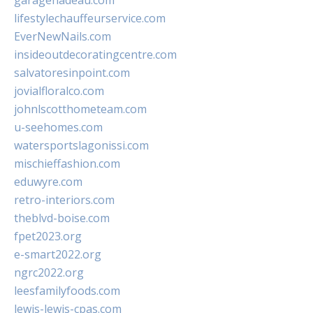
garagenadeau.com
lifestylechauffeurservice.com
EverNewNails.com
insideoutdecoratingcentre.com
salvatoresinpoint.com
jovialfloralco.com
johnlscotthometeam.com
u-seehomes.com
watersportslagonissi.com
mischieffashion.com
eduwyre.com
retro-interiors.com
theblvd-boise.com
fpet2023.org
e-smart2022.org
ngrc2022.org
leesfamilyfoods.com
lewis-lewis-cpas.com