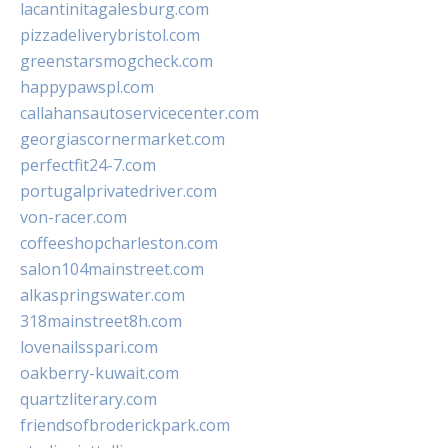
lacantinitagalesburg.com
pizzadeliverybristol.com
greenstarsmogcheck.com
happypawspl.com
callahansautoservicecenter.com
georgiascornermarket.com
perfectfit24-7.com
portugalprivatedriver.com
von-racer.com
coffeeshopcharleston.com
salon104mainstreet.com
alkaspringswater.com
318mainstreet8h.com
lovenailsspari.com
oakberry-kuwait.com
quartzliterary.com
friendsofbroderickpark.com