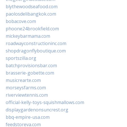
blythewoodseafood.com
paolosdelibangkok.com
bobacove.com
phoone24brookfield.com
mickeybarmama.com
roadwayconstructioninc.com
shopdragonflyboutique.com
sportszilla.org
batchprovisionsbar.com
brasserie-gobette.com
musicrearte.com
morseysfarms.com
riverviewtennis.com
official-kelly-toys-squishmallows.com
displaygardenonsuncrest.org
bbq-empire-usa.com
feedstoreva.com