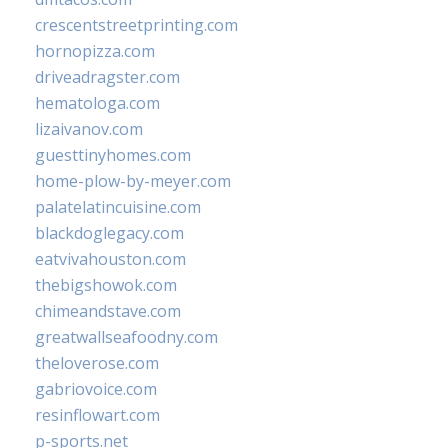
crescentstreetprinting.com
hornopizza.com
driveadragster.com
hematologa.com
lizaivanov.com
guesttinyhomes.com
home-plow-by-meyer.com
palatelatincuisine.com
blackdoglegacy.com
eatvivahouston.com
thebigshowok.com
chimeandstave.com
greatwallseafoodny.com
theloverose.com
gabriovoice.com
resinflowart.com
p-sports.net