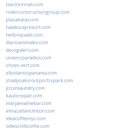
tsecincinnati.com
roderconstructiongroup.com
plazabatai.com
hawkscayresort.com
hellonquads.com
diarioanimales.com
decogaleri.com
unavozparadios.com
shoes-vert.com
elbotanicopanama.com
shadyoaksrockportrvpark.com
jccoinlaundry.com
kautorepair.com
marjaeswinebar.com
elmazatlanclinton.com
ideacoffeenyc.com
odieschillicothe.com