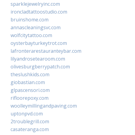
sparklejewelryinc.com
ironcladtattoostudio.com
bruinshome.com
annascleaningsvc.com
wolfcitytattoo.com
oysterbayturkeytrot.com
lafronterarestauranteybar.com
lilyandrosetearoom.com
olivesburgberrypatch.com
theslushkids.com
giobastian.com
glpascensori.com
rifloorepoxy.com
woolleymillingandpaving.com
uptonpvd.com
2troublegrill.com
casateranga.com