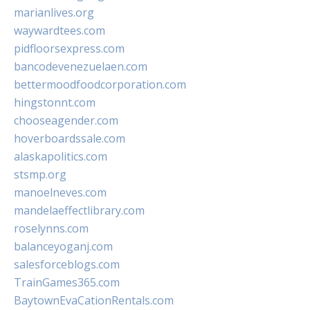
marianlives.org
waywardtees.com
pidfloorsexpress.com
bancodevenezuelaen.com
bettermoodfoodcorporation.com
hingstonnt.com
chooseagender.com
hoverboardssale.com
alaskapolitics.com
stsmp.org
manoelneves.com
mandelaeffectlibrary.com
roselynns.com
balanceyoganj.com
salesforceblogs.com
TrainGames365.com
BaytownEvaCationRentals.com