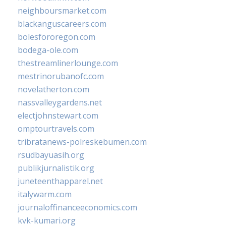
neighboursmarket.com
blackanguscareers.com
bolesfororegon.com
bodega-ole.com
thestreamlinerlounge.com
mestrinorubanofc.com
novelatherton.com
nassvalleygardens.net
electjohnstewart.com
omptourtravels.com
tribratanews-polreskebumen.com
rsudbayuasih.org
publikjurnalistik.org
juneteenthapparel.net
italywarm.com
journaloffinanceeconomics.com
kvk-kumari.org