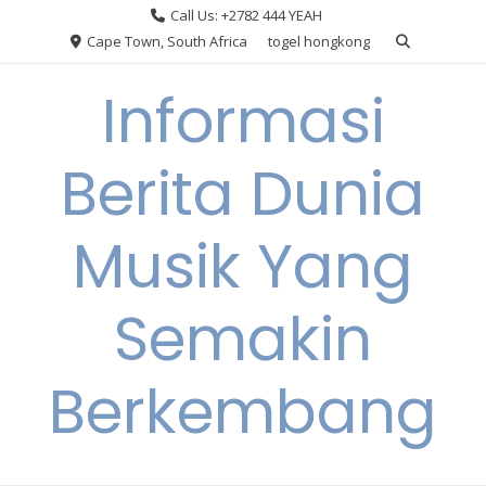
Skip
Call Us: +2782 444 YEAH
to
Cape Town, South Africa
togel hongkong
content
Informasi
Berita Dunia
Musik Yang
Semakin
Berkembang