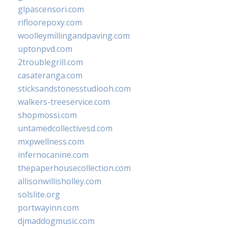
glpascensori.com
rifloorepoxy.com
woolleymillingandpaving.com
uptonpvd.com
2troublegrill.com
casateranga.com
sticksandstonesstudiooh.com
walkers-treeservice.com
shopmossi.com
untamedcollectivesd.com
mxpwellness.com
infernocanine.com
thepaperhousecollection.com
allisonwillisholley.com
solslite.org
portwayinn.com
djmaddogmusic.com