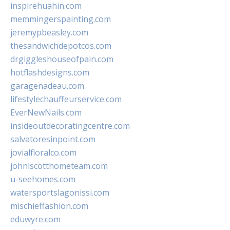
inspirehuahin.com
memmingerspainting.com
jeremypbeasley.com
thesandwichdepotcos.com
drgiggleshouseofpain.com
hotflashdesigns.com
garagenadeau.com
lifestylechauffeurservice.com
EverNewNails.com
insideoutdecoratingcentre.com
salvatoresinpoint.com
jovialfloralco.com
johnlscotthometeam.com
u-seehomes.com
watersportslagonissi.com
mischieffashion.com
eduwyre.com