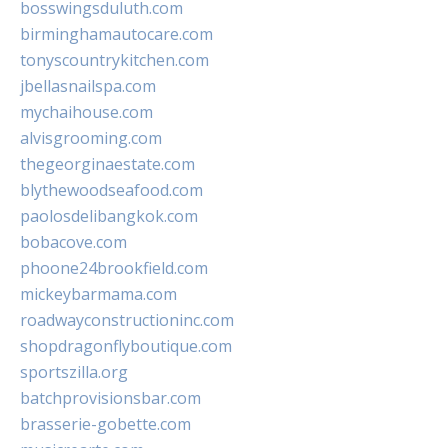
bosswingsduluth.com
birminghamautocare.com
tonyscountrykitchen.com
jbellasnailspa.com
mychaihouse.com
alvisgrooming.com
thegeorginaestate.com
blythewoodseafood.com
paolosdelibangkok.com
bobacove.com
phoone24brookfield.com
mickeybarmama.com
roadwayconstructioninc.com
shopdragonflyboutique.com
sportszilla.org
batchprovisionsbar.com
brasserie-gobette.com