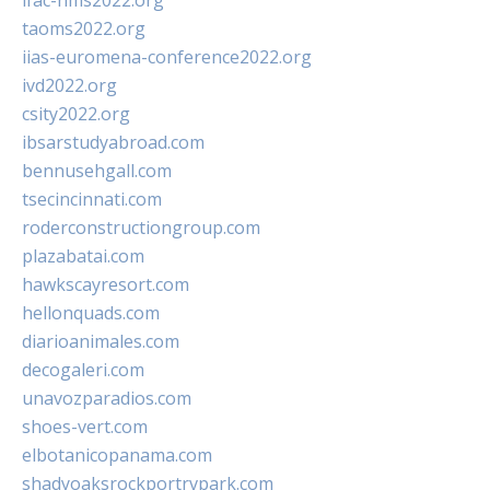
ifac-hms2022.org
taoms2022.org
iias-euromena-conference2022.org
ivd2022.org
csity2022.org
ibsarstudyabroad.com
bennusehgall.com
tsecincinnati.com
roderconstructiongroup.com
plazabatai.com
hawkscayresort.com
hellonquads.com
diarioanimales.com
decogaleri.com
unavozparadios.com
shoes-vert.com
elbotanicopanama.com
shadyoaksrockportrvpark.com