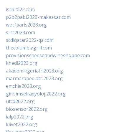
isth2022.com
p2b2pabi2023-makassar.com
wocfparis2023.org
sinc2023.com
scdlqatar2022-qa.com
thecolumbiagrill.com
provisionscheeseandwineshoppe.com
khedi2023.org
akademikgeriatri2023.org
marmarapediatri2023.org
emchie2023.org
girisimselradyoloji2022.org
utcd2022.org
biosensor2022.org
ialp2022.org
klivet2022.org