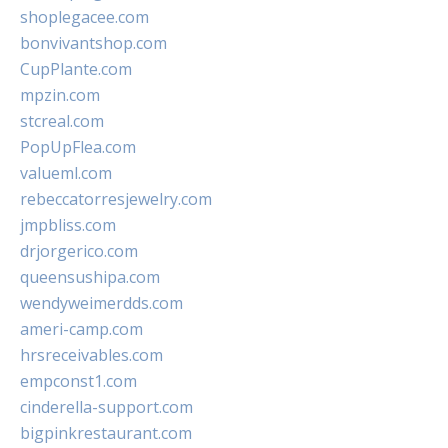
shoplegacee.com
bonvivantshop.com
CupPlante.com
mpzin.com
stcreal.com
PopUpFlea.com
valueml.com
rebeccatorresjewelry.com
jmpbliss.com
drjorgerico.com
queensushipa.com
wendyweimerdds.com
ameri-camp.com
hrsreceivables.com
empconst1.com
cinderella-support.com
bigpinkrestaurant.com