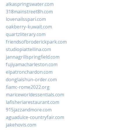
alkaspringswater.com
318mainstreet8h.com
lovenailsspari.com
oakberry-kuwait.com
quartzliterary.com
friendsofbroderickpark.com
studiopiattellina.com
jannagrillspringfield.com
fujiyamacharleston.com
elpatronchardon.com
donglaishun-order.com
fiamc-rome2022.org
mariceworldessentials.com
lafisheriarestaurant.com
915jazzandmore.com
aguadulce-countryfair.com
jakehovis.com