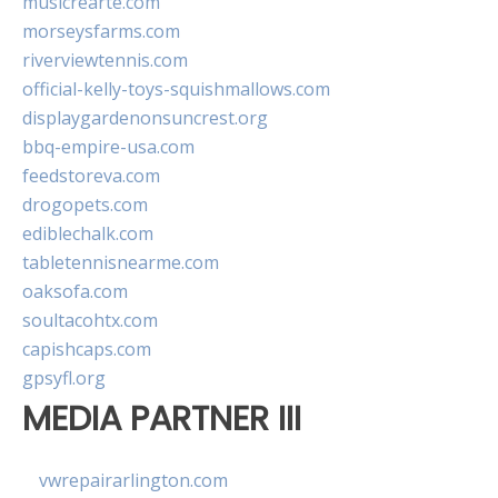
musicrearte.com
morseysfarms.com
riverviewtennis.com
official-kelly-toys-squishmallows.com
displaygardenonsuncrest.org
bbq-empire-usa.com
feedstoreva.com
drogopets.com
ediblechalk.com
tabletennisnearme.com
oaksofa.com
soultacohtx.com
capishcaps.com
gpsyfl.org
MEDIA PARTNER III
vwrepairarlington.com