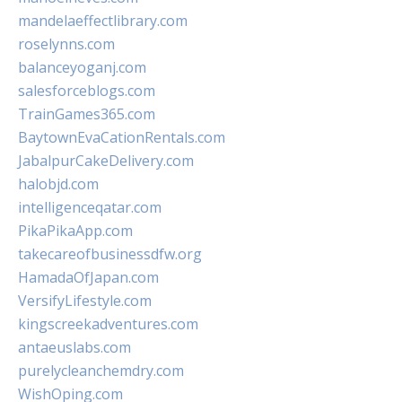
mandelaeffectlibrary.com
roselynns.com
balanceyoganj.com
salesforceblogs.com
TrainGames365.com
BaytownEvaCationRentals.com
JabalpurCakeDelivery.com
halobjd.com
intelligenceqatar.com
PikaPikaApp.com
takecareofbusinessdfw.org
HamadaOfJapan.com
VersifyLifestyle.com
kingscreekadventures.com
antaeuslabs.com
purelycleanchemdry.com
WishOping.com