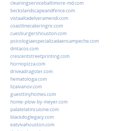
cleaningservicebaltimore-md.com
beckslandscapeandfence.com
vistaaltadelveramendi.com
coastlinecateringnc.com
cuesburgershouston.com
psicologiaespecializadaencampeche.com
dmtacos.com
crescentstreetprinting.com
hornopizza.com
driveadragster.com
hematologa.com
lizaivanov.com
guesttinyhomes.com
home-plow-by-meyer.com
palatelatincuisine.com
blackdoglegacy.com
eatvivahouston.com