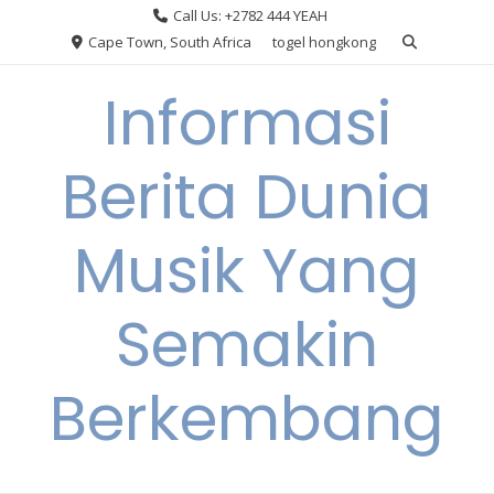
Skip
Call Us: +2782 444 YEAH
to
Cape Town, South Africa
togel hongkong
content
Informasi
Berita Dunia
Musik Yang
Semakin
Berkembang