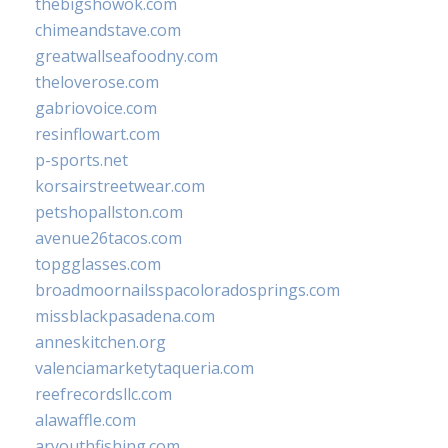
thebigshowok.com
chimeandstave.com
greatwallseafoodny.com
theloverose.com
gabriovoice.com
resinflowart.com
p-sports.net
korsairstreetwear.com
petshopallston.com
avenue26tacos.com
topgglasses.com
broadmoornailsspacoloradosprings.com
missblackpasadena.com
anneskitchen.org
valenciamarketytaqueria.com
reefrecordsllc.com
alawaffle.com
aryouthfishing.com