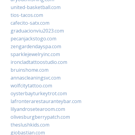
united-basketball.com
tios-tacos.com
cafecito-satx.com
graduacionviu2023.com
pecanjackstogo.com
zengardendayspa.com
sparklejewelryinc.com
ironcladtattoostudio.com
bruinshome.com
annascleaningsvc.com
wolfcitytattoo.com
oysterbayturkeytrot.com
lafronterarestauranteybar.com
lilyandrosetearoom.com
olivesburgberrypatch.com
theslushkids.com
giobastian.com