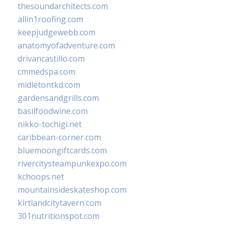
thesoundarchitects.com
allin1roofing.com
keepjudgewebb.com
anatomyofadventure.com
drivancastillo.com
cmmedspa.com
midletontkd.com
gardensandgrills.com
basilfoodwine.com
nikko-tochigi.net
caribbean-corner.com
bluemoongiftcards.com
rivercitysteampunkexpo.com
kchoops.net
mountainsideskateshop.com
kirtlandcitytavern.com
301nutritionspot.com