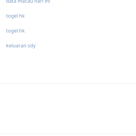
data macau hari ini
togel hk
togel hk
keluaran sdy