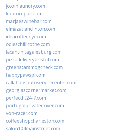
jccoinlaundry.com
kautorepair.com
marjaeswinebar.com
elmazatlanclinton.com
ideacoffeenyc.com
odieschillicothe.com
lacantinitagalesburg.com
pizzadeliverybristol.com
greenstarsmogcheck.com
happypawspl.com
callahansautoservicecenter.com
georgiascornermarket.com
perfectfit24-7.com
portugalprivatedriver.com
von-racer.com
coffeeshopcharleston.com
salon104mainstreet.com