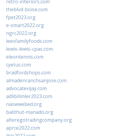
retro-interiors.com
theblvd-boise.com
fpet2023.org
e-smart2022.org
ngrc2022.org
leesfamilyfoods.com
lewis-lewis-cpas.com
eleontennis.com
cyetus.com
bradfordshops.com
almadenranchsanjose.com
advocatevijay.com
adlibilimler2023.com
naswwebed.org
balithut-manado.org
alteregotradingcompany.org
aprce2022.com
ibie2022.com