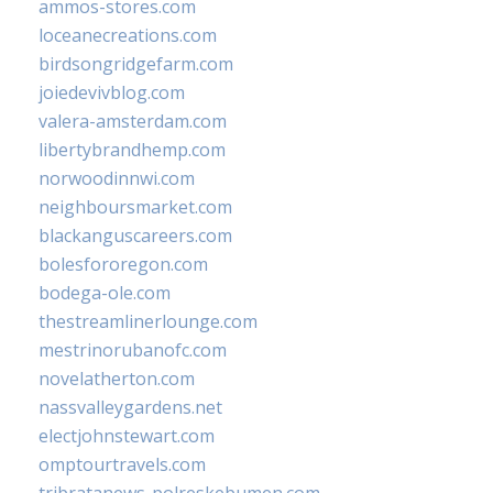
ammos-stores.com
loceanecreations.com
birdsongridgefarm.com
joiedevivblog.com
valera-amsterdam.com
libertybrandhemp.com
norwoodinnwi.com
neighboursmarket.com
blackanguscareers.com
bolesfororegon.com
bodega-ole.com
thestreamlinerlounge.com
mestrinorubanofc.com
novelatherton.com
nassvalleygardens.net
electjohnstewart.com
omptourtravels.com
tribratanews-polreskebumen.com