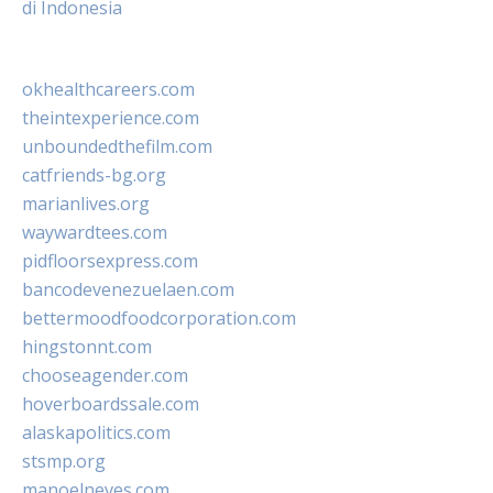
di Indonesia
okhealthcareers.com
theintexperience.com
unboundedthefilm.com
catfriends-bg.org
marianlives.org
waywardtees.com
pidfloorsexpress.com
bancodevenezuelaen.com
bettermoodfoodcorporation.com
hingstonnt.com
chooseagender.com
hoverboardssale.com
alaskapolitics.com
stsmp.org
manoelneves.com