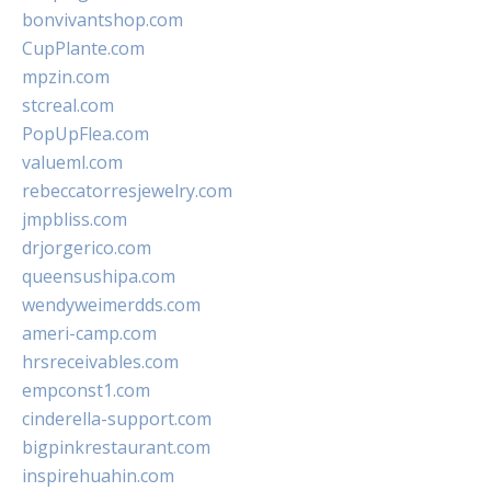
bonvivantshop.com
CupPlante.com
mpzin.com
stcreal.com
PopUpFlea.com
valueml.com
rebeccatorresjewelry.com
jmpbliss.com
drjorgerico.com
queensushipa.com
wendyweimerdds.com
ameri-camp.com
hrsreceivables.com
empconst1.com
cinderella-support.com
bigpinkrestaurant.com
inspirehuahin.com