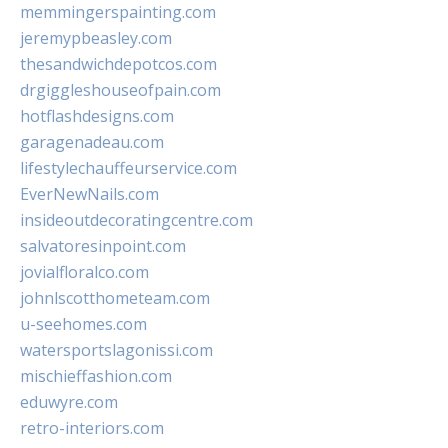
memmingerspainting.com
jeremypbeasley.com
thesandwichdepotcos.com
drgiggleshouseofpain.com
hotflashdesigns.com
garagenadeau.com
lifestylechauffeurservice.com
EverNewNails.com
insideoutdecoratingcentre.com
salvatoresinpoint.com
jovialfloralco.com
johnlscotthometeam.com
u-seehomes.com
watersportslagonissi.com
mischieffashion.com
eduwyre.com
retro-interiors.com