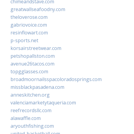
chimeandstave.com
greatwallseafoodny.com
theloverose.com
gabriovoice.com
resinflowart.com
p-sports.net
korsairstreetwear.com
petshopallston.com
avenue26tacos.com
topgglasses.com
broadmoornailsspacoloradosprings.com
missblackpasadena.com
anneskitchen.org
valenciamarketytaqueria.com
reefrecordsllc.com
alawaffle.com
aryouthfishing.com
united-basketball.com