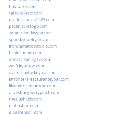
tios-tacos.com
cafecito-satx.com
graduacionviu2023.com
pecanjackstogo.com
zengardendayspa.com
sparklejewelryinc.com
ironcladtattoostudio.com
bruinshome.com
annascleaningsvc.com
wolfcitytattoo.com
oysterbayturkeytrot.com
lafronterarestauranteybar.com
lilyandrosetearoom.com
olivesburgberrypatch.com
theslushkids.com
giobastian.com
glpascensori.com