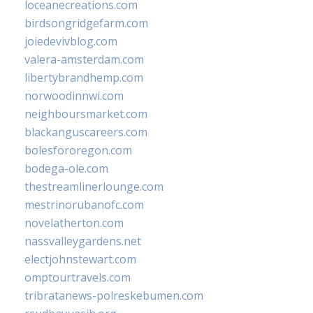
loceanecreations.com
birdsongridgefarm.com
joiedevivblog.com
valera-amsterdam.com
libertybrandhemp.com
norwoodinnwi.com
neighboursmarket.com
blackanguscareers.com
bolesfororegon.com
bodega-ole.com
thestreamlinerlounge.com
mestrinorubanofc.com
novelatherton.com
nassvalleygardens.net
electjohnstewart.com
omptourtravels.com
tribratanews-polreskebumen.com