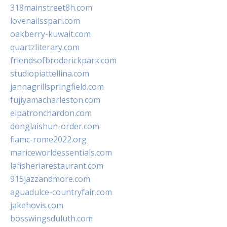
318mainstreet8h.com
lovenailsspari.com
oakberry-kuwait.com
quartzliterary.com
friendsofbroderickpark.com
studiopiattellina.com
jannagrillspringfield.com
fujiyamacharleston.com
elpatronchardon.com
donglaishun-order.com
fiamc-rome2022.org
mariceworldessentials.com
lafisheriarestaurant.com
915jazzandmore.com
aguadulce-countryfair.com
jakehovis.com
bosswingsduluth.com