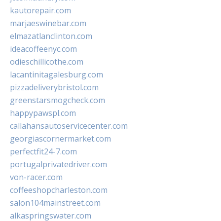
kautorepair.com
marjaeswinebar.com
elmazatlanclinton.com
ideacoffeenyc.com
odieschillicothe.com
lacantinitagalesburg.com
pizzadeliverybristol.com
greenstarsmogcheck.com
happypawspl.com
callahansautoservicecenter.com
georgiascornermarket.com
perfectfit24-7.com
portugalprivatedriver.com
von-racer.com
coffeeshopcharleston.com
salon104mainstreet.com
alkaspringswater.com