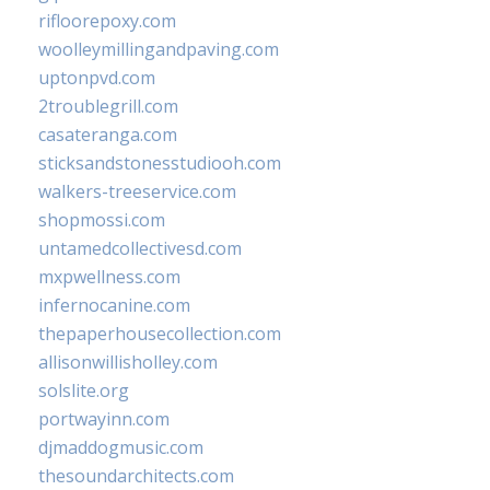
rifloorepoxy.com
woolleymillingandpaving.com
uptonpvd.com
2troublegrill.com
casateranga.com
sticksandstonesstudiooh.com
walkers-treeservice.com
shopmossi.com
untamedcollectivesd.com
mxpwellness.com
infernocanine.com
thepaperhousecollection.com
allisonwillisholley.com
solslite.org
portwayinn.com
djmaddogmusic.com
thesoundarchitects.com