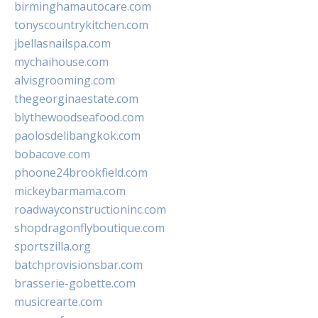
birminghamautocare.com
tonyscountrykitchen.com
jbellasnailspa.com
mychaihouse.com
alvisgrooming.com
thegeorginaestate.com
blythewoodseafood.com
paolosdelibangkok.com
bobacove.com
phoone24brookfield.com
mickeybarmama.com
roadwayconstructioninc.com
shopdragonflyboutique.com
sportszilla.org
batchprovisionsbar.com
brasserie-gobette.com
musicrearte.com