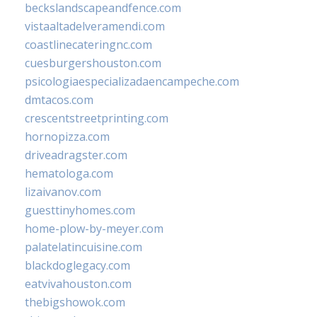
beckslandscapeandfence.com
vistaaltadelveramendi.com
coastlinecateringnc.com
cuesburgershouston.com
psicologiaespecializadaencampeche.com
dmtacos.com
crescentstreetprinting.com
hornopizza.com
driveadragster.com
hematologa.com
lizaivanov.com
guesttinyhomes.com
home-plow-by-meyer.com
palatelatincuisine.com
blackdoglegacy.com
eatvivahouston.com
thebigshowok.com