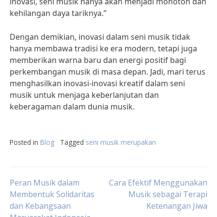
inovasi, seni musik hanya akan menjadi monoton dan
kehilangan daya tariknya.”
Dengan demikian, inovasi dalam seni musik tidak
hanya membawa tradisi ke era modern, tetapi juga
memberikan warna baru dan energi positif bagi
perkembangan musik di masa depan. Jadi, mari terus
menghasilkan inovasi-inovasi kreatif dalam seni
musik untuk menjaga keberlanjutan dan
keberagaman dalam dunia musik.
Posted in
Blog
Tagged
seni musik merupakan
Post
Peran Musik dalam
Cara Efektif Menggunakan
Membentuk Solidaritas
Musik sebagai Terapi
dan Kebangsaan
Ketenangan Jiwa
navigation