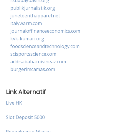
rsudbayuasih.org
publikjurnalistik.org
juneteenthapparel.net
italywarm.com
journaloffinanceeconomics.com
kvk-kumari.org
foodscienceandtechnology.com
scisportsscience.com
addisababacuisineaz.com
burgerimcamas.com
Link Alternatif
Live HK
Slot Deposit 5000
Pengeluaran Macau