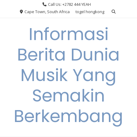
Skip
Call Us: +2782 444 YEAH
to
Cape Town, South Africa
togel hongkong
content
Informasi
Berita Dunia
Musik Yang
Semakin
Berkembang