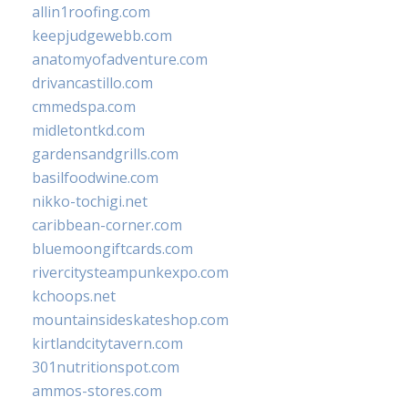
allin1roofing.com
keepjudgewebb.com
anatomyofadventure.com
drivancastillo.com
cmmedspa.com
midletontkd.com
gardensandgrills.com
basilfoodwine.com
nikko-tochigi.net
caribbean-corner.com
bluemoongiftcards.com
rivercitysteampunkexpo.com
kchoops.net
mountainsideskateshop.com
kirtlandcitytavern.com
301nutritionspot.com
ammos-stores.com