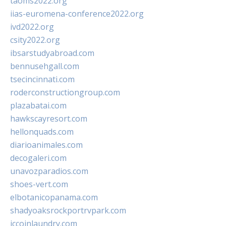
taoms2022.org
iias-euromena-conference2022.org
ivd2022.org
csity2022.org
ibsarstudyabroad.com
bennusehgall.com
tsecincinnati.com
roderconstructiongroup.com
plazabatai.com
hawkscayresort.com
hellonquads.com
diarioanimales.com
decogaleri.com
unavozparadios.com
shoes-vert.com
elbotanicopanama.com
shadyoaksrockportrvpark.com
jccoinlaundry.com