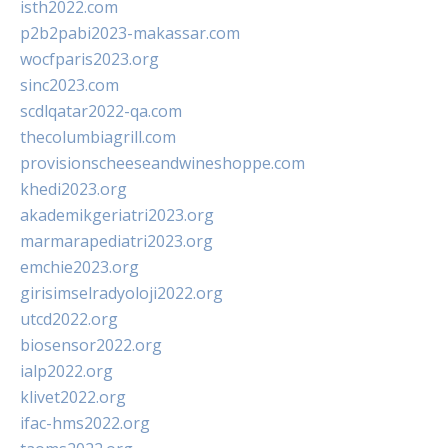
isth2022.com
p2b2pabi2023-makassar.com
wocfparis2023.org
sinc2023.com
scdlqatar2022-qa.com
thecolumbiagrill.com
provisionscheeseandwineshoppe.com
khedi2023.org
akademikgeriatri2023.org
marmarapediatri2023.org
emchie2023.org
girisimselradyoloji2022.org
utcd2022.org
biosensor2022.org
ialp2022.org
klivet2022.org
ifac-hms2022.org