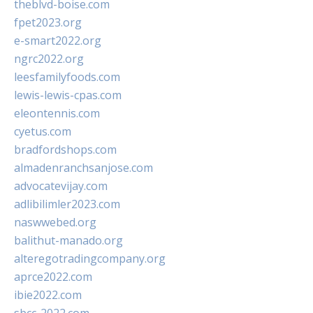
theblvd-boise.com
fpet2023.org
e-smart2022.org
ngrc2022.org
leesfamilyfoods.com
lewis-lewis-cpas.com
eleontennis.com
cyetus.com
bradfordshops.com
almadenranchsanjose.com
advocatevijay.com
adlibilimler2023.com
naswwebed.org
balithut-manado.org
alteregotradingcompany.org
aprce2022.com
ibie2022.com