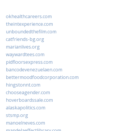
okhealthcareers.com
theintexperience.com
unboundedthefilm.com
catfriends-bg.org
marianlives.org
waywardtees.com
pidfloorsexpress.com
bancodevenezuelaen.com
bettermoodfoodcorporation.com
hingstonnt.com
chooseagender.com
hoverboardssale.com
alaskapolitics.com
stsmp.org
manoelneves.com
mandelaeffectlibrary.com