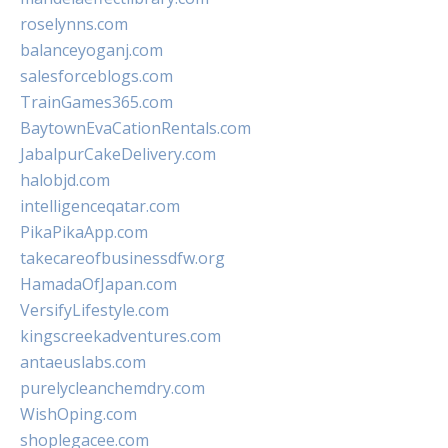
roselynns.com
balanceyoganj.com
salesforceblogs.com
TrainGames365.com
BaytownEvaCationRentals.com
JabalpurCakeDelivery.com
halobjd.com
intelligenceqatar.com
PikaPikaApp.com
takecareofbusinessdfw.org
HamadaOfJapan.com
VersifyLifestyle.com
kingscreekadventures.com
antaeuslabs.com
purelycleanchemdry.com
WishOping.com
shoplegacee.com