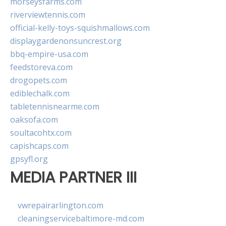
morseysfarms.com
riverviewtennis.com
official-kelly-toys-squishmallows.com
displaygardenonsuncrest.org
bbq-empire-usa.com
feedstoreva.com
drogopets.com
ediblechalk.com
tabletennisnearme.com
oaksofa.com
soultacohtx.com
capishcaps.com
gpsyfl.org
MEDIA PARTNER III
vwrepairarlington.com
cleaningservicebaltimore-md.com