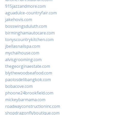
915jazzandmore.com
aguadulce-countryfair.com
jakehovis.com
bosswingsduluth.com
birminghamautocare.com
tonyscountrykitchen.com
jbellasnailspa.com
mychaihouse.com
alvisgrooming.com
thegeorginaestate.com
blythewoodseafood.com
paolosdelibangkok.com
bobacove.com
phoone24brookfield.com
mickeybarmama.com
roadwayconstructioninc.com
shopdragonflyboutique.com