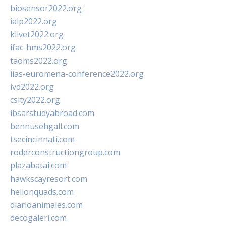
biosensor2022.org
ialp2022.org
klivet2022.org
ifac-hms2022.org
taoms2022.org
iias-euromena-conference2022.org
ivd2022.org
csity2022.org
ibsarstudyabroad.com
bennusehgall.com
tsecincinnati.com
roderconstructiongroup.com
plazabatai.com
hawkscayresort.com
hellonquads.com
diarioanimales.com
decogaleri.com