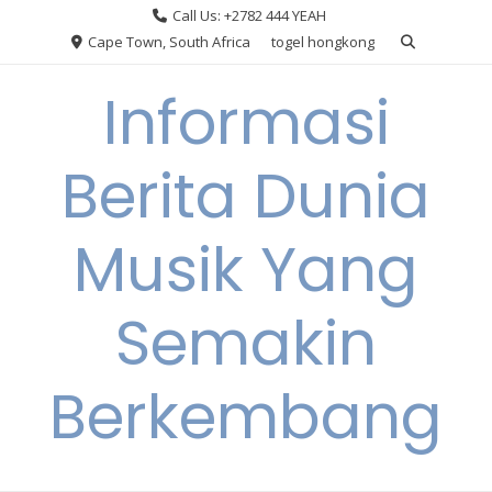
Skip
Call Us: +2782 444 YEAH
to
Cape Town, South Africa
togel hongkong
content
Informasi
Berita Dunia
Musik Yang
Semakin
Berkembang