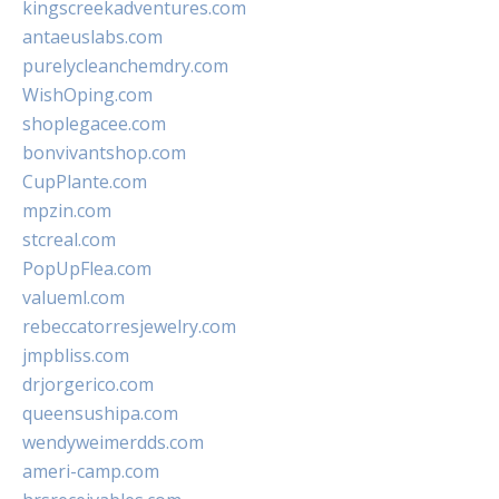
kingscreekadventures.com
antaeuslabs.com
purelycleanchemdry.com
WishOping.com
shoplegacee.com
bonvivantshop.com
CupPlante.com
mpzin.com
stcreal.com
PopUpFlea.com
valueml.com
rebeccatorresjewelry.com
jmpbliss.com
drjorgerico.com
queensushipa.com
wendyweimerdds.com
ameri-camp.com