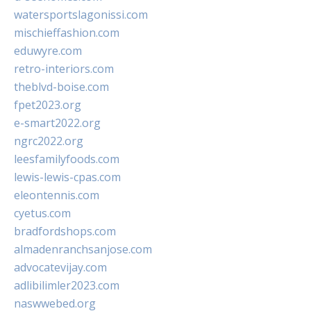
watersportslagonissi.com
mischieffashion.com
eduwyre.com
retro-interiors.com
theblvd-boise.com
fpet2023.org
e-smart2022.org
ngrc2022.org
leesfamilyfoods.com
lewis-lewis-cpas.com
eleontennis.com
cyetus.com
bradfordshops.com
almadenranchsanjose.com
advocatevijay.com
adlibilimler2023.com
naswwebed.org