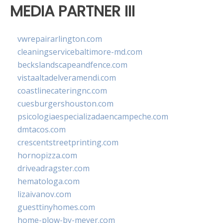
MEDIA PARTNER III
vwrepairarlington.com
cleaningservicebaltimore-md.com
beckslandscapeandfence.com
vistaaltadelveramendi.com
coastlinecateringnc.com
cuesburgershouston.com
psicologiaespecializadaencampeche.com
dmtacos.com
crescentstreetprinting.com
hornopizza.com
driveadragster.com
hematologa.com
lizaivanov.com
guesttinyhomes.com
home-plow-by-meyer.com