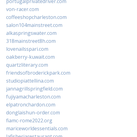
portugalprivatedriver.com
von-racer.com
coffeeshopcharleston.com
salon104mainstreet.com
alkaspringswater.com
318mainstreet8h.com
lovenailsspari.com
oakberry-kuwait.com
quartzliterary.com
friendsofbroderickpark.com
studiopiattellina.com
jannagrillspringfield.com
fujiyamacharleston.com
elpatronchardon.com
donglaishun-order.com
fiamc-rome2022.org
mariceworldessentials.com
lafisheriarestaurant.com