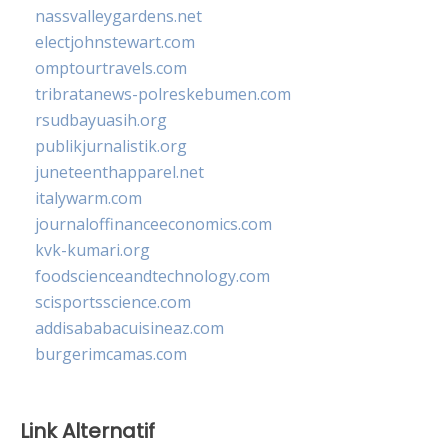
nassvalleygardens.net
electjohnstewart.com
omptourtravels.com
tribratanews-polreskebumen.com
rsudbayuasih.org
publikjurnalistik.org
juneteenthapparel.net
italywarm.com
journaloffinanceeconomics.com
kvk-kumari.org
foodscienceandtechnology.com
scisportsscience.com
addisababacuisineaz.com
burgerimcamas.com
Link Alternatif