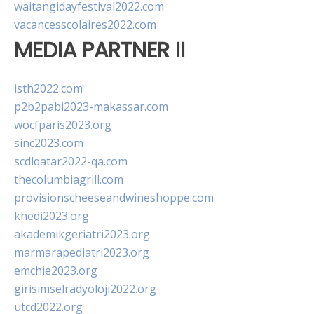
waitangidayfestival2022.com
vacancesscolaires2022.com
MEDIA PARTNER II
isth2022.com
p2b2pabi2023-makassar.com
wocfparis2023.org
sinc2023.com
scdlqatar2022-qa.com
thecolumbiagrill.com
provisionscheeseandwineshoppe.com
khedi2023.org
akademikgeriatri2023.org
marmarapediatri2023.org
emchie2023.org
girisimselradyoloji2022.org
utcd2022.org