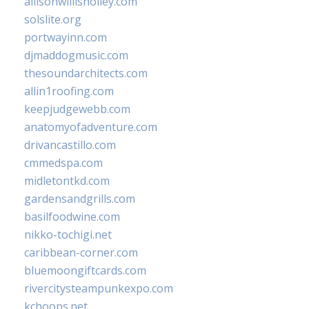
allisonwillisholley.com
solslite.org
portwayinn.com
djmaddogmusic.com
thesoundarchitects.com
allin1roofing.com
keepjudgewebb.com
anatomyofadventure.com
drivancastillo.com
cmmedspa.com
midletontkd.com
gardensandgrills.com
basilfoodwine.com
nikko-tochigi.net
caribbean-corner.com
bluemoongiftcards.com
rivercitysteampunkexpo.com
kchoops.net