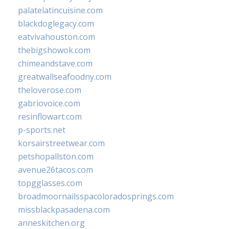
palatelatincuisine.com
blackdoglegacy.com
eatvivahouston.com
thebigshowok.com
chimeandstave.com
greatwallseafoodny.com
theloverose.com
gabriovoice.com
resinflowart.com
p-sports.net
korsairstreetwear.com
petshopallston.com
avenue26tacos.com
topgglasses.com
broadmoornailsspacoloradosprings.com
missblackpasadena.com
anneskitchen.org