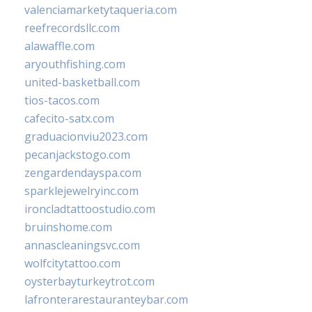
valenciamarketytaqueria.com
reefrecordsllc.com
alawaffle.com
aryouthfishing.com
united-basketball.com
tios-tacos.com
cafecito-satx.com
graduacionviu2023.com
pecanjackstogo.com
zengardendayspa.com
sparklejewelryinc.com
ironcladtattoostudio.com
bruinshome.com
annascleaningsvc.com
wolfcitytattoo.com
oysterbayturkeytrot.com
lafronterarestauranteybar.com