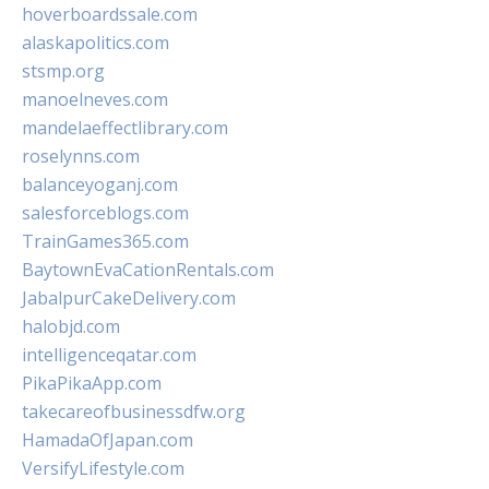
hoverboardssale.com
alaskapolitics.com
stsmp.org
manoelneves.com
mandelaeffectlibrary.com
roselynns.com
balanceyoganj.com
salesforceblogs.com
TrainGames365.com
BaytownEvaCationRentals.com
JabalpurCakeDelivery.com
halobjd.com
intelligenceqatar.com
PikaPikaApp.com
takecareofbusinessdfw.org
HamadaOfJapan.com
VersifyLifestyle.com