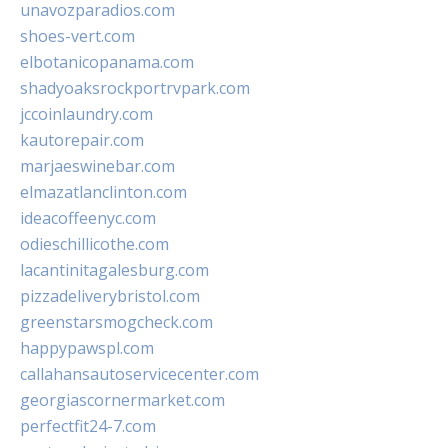
unavozparadios.com
shoes-vert.com
elbotanicopanama.com
shadyoaksrockportrvpark.com
jccoinlaundry.com
kautorepair.com
marjaeswinebar.com
elmazatlanclinton.com
ideacoffeenyc.com
odieschillicothe.com
lacantinitagalesburg.com
pizzadeliverybristol.com
greenstarsmogcheck.com
happypawspl.com
callahansautoservicecenter.com
georgiascornermarket.com
perfectfit24-7.com