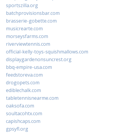
sportszilla.org
batchprovisionsbar.com
brasserie-gobette.com
musicrearte.com
morseysfarms.com
riverviewtennis.com
official-kelly-toys-squishmallows.com
displaygardenonsuncrest.org
bbq-empire-usa.com
feedstoreva.com
drogopets.com
ediblechalk.com
tabletennisnearme.com
oaksofa.com
soultacohtx.com
capishcaps.com
gpsyfl.org