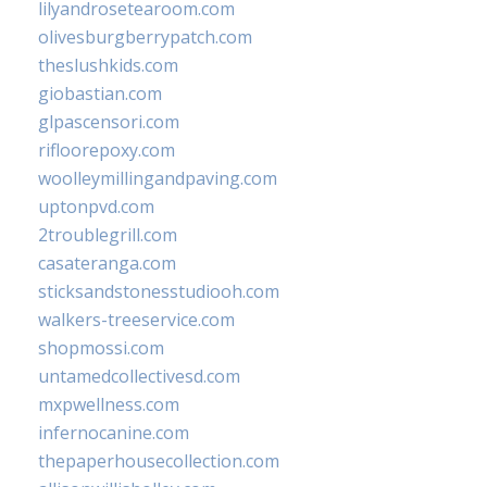
lilyandrosetearoom.com
olivesburgberrypatch.com
theslushkids.com
giobastian.com
glpascensori.com
rifloorepoxy.com
woolleymillingandpaving.com
uptonpvd.com
2troublegrill.com
casateranga.com
sticksandstonesstudiooh.com
walkers-treeservice.com
shopmossi.com
untamedcollectivesd.com
mxpwellness.com
infernocanine.com
thepaperhousecollection.com