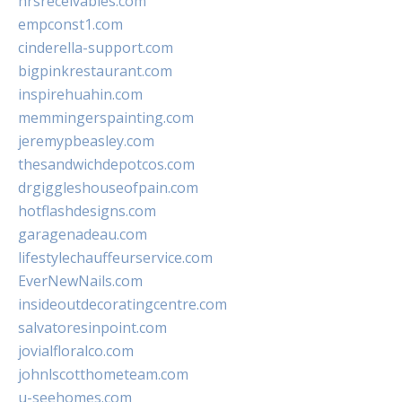
hrsreceivables.com
empconst1.com
cinderella-support.com
bigpinkrestaurant.com
inspirehuahin.com
memmingerspainting.com
jeremypbeasley.com
thesandwichdepotcos.com
drgiggleshouseofpain.com
hotflashdesigns.com
garagenadeau.com
lifestylechauffeurservice.com
EverNewNails.com
insideoutdecoratingcentre.com
salvatoresinpoint.com
jovialfloralco.com
johnlscotthometeam.com
u-seehomes.com