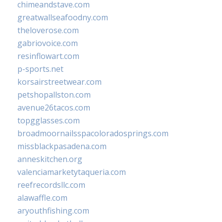
chimeandstave.com
greatwallseafoodny.com
theloverose.com
gabriovoice.com
resinflowart.com
p-sports.net
korsairstreetwear.com
petshopallston.com
avenue26tacos.com
topgglasses.com
broadmoornailsspacoloradosprings.com
missblackpasadena.com
anneskitchen.org
valenciamarketytaqueria.com
reefrecordsllc.com
alawaffle.com
aryouthfishing.com