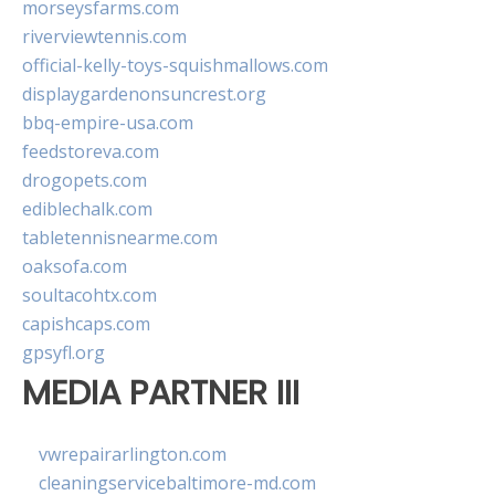
morseysfarms.com
riverviewtennis.com
official-kelly-toys-squishmallows.com
displaygardenonsuncrest.org
bbq-empire-usa.com
feedstoreva.com
drogopets.com
ediblechalk.com
tabletennisnearme.com
oaksofa.com
soultacohtx.com
capishcaps.com
gpsyfl.org
MEDIA PARTNER III
vwrepairarlington.com
cleaningservicebaltimore-md.com