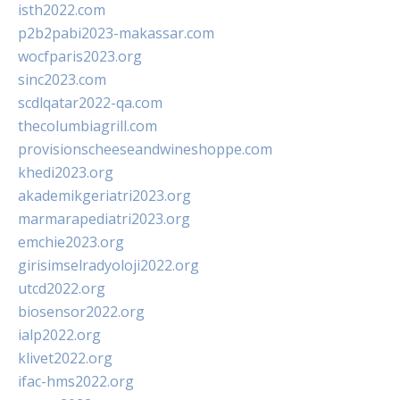
isth2022.com
p2b2pabi2023-makassar.com
wocfparis2023.org
sinc2023.com
scdlqatar2022-qa.com
thecolumbiagrill.com
provisionscheeseandwineshoppe.com
khedi2023.org
akademikgeriatri2023.org
marmarapediatri2023.org
emchie2023.org
girisimselradyoloji2022.org
utcd2022.org
biosensor2022.org
ialp2022.org
klivet2022.org
ifac-hms2022.org