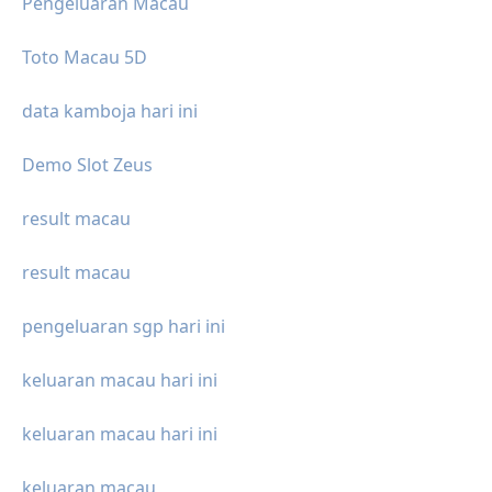
Pengeluaran Macau
Toto Macau 5D
data kamboja hari ini
Demo Slot Zeus
result macau
result macau
pengeluaran sgp hari ini
keluaran macau hari ini
keluaran macau hari ini
keluaran macau