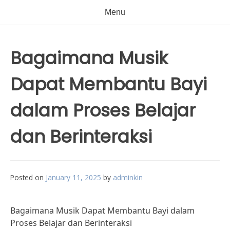
Menu
Bagaimana Musik
Dapat Membantu Bayi
dalam Proses Belajar
dan Berinteraksi
Posted on
January 11, 2025
by
adminkin
Bagaimana Musik Dapat Membantu Bayi dalam
Proses Belajar dan Berinteraksi