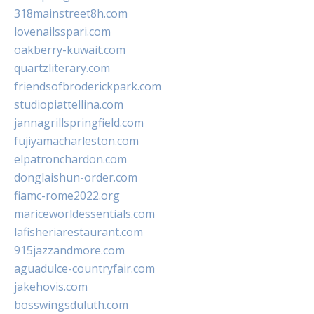
318mainstreet8h.com
lovenailsspari.com
oakberry-kuwait.com
quartzliterary.com
friendsofbroderickpark.com
studiopiattellina.com
jannagrillspringfield.com
fujiyamacharleston.com
elpatronchardon.com
donglaishun-order.com
fiamc-rome2022.org
mariceworldessentials.com
lafisheriarestaurant.com
915jazzandmore.com
aguadulce-countryfair.com
jakehovis.com
bosswingsduluth.com