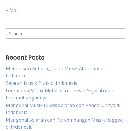
« Mar
Search
for:
Recent Posts
Menelusuri Keberagaman Musik Alternatif di
Indonesia
Sejarah Musik Punk di Indonesia
Fenomena Musik Metal di Indonesia: Sejarah dan
Perkembangannya
Mengenal Musik Blues: Sejarah dan Pengaruhnya di
Indonesia
Mengenal Sejarah dan Perkembangan Musik Reggae
di Indonesia