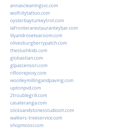
annascleaningsvc.com
wolfcitytattoo.com
oysterbayturkeytrot.com
lafronterarestauranteybar.com
lilyandrosetearoom.com
olivesburgberrypatch.com
theslushkids.com
giobastian.com
glpascensori.com
rifloorepoxy.com
woolleymillingandpaving.com
uptonpvd.com
2troublegrill.com
casateranga.com
sticksandstonesstudiooh.com
walkers-treeservice.com
shopmossi.com