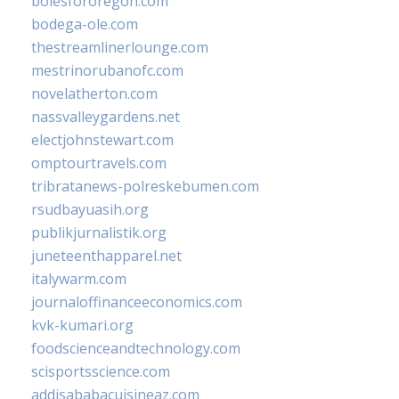
bolesfororegon.com
bodega-ole.com
thestreamlinerlounge.com
mestrinorubanofc.com
novelatherton.com
nassvalleygardens.net
electjohnstewart.com
omptourtravels.com
tribratanews-polreskebumen.com
rsudbayuasih.org
publikjurnalistik.org
juneteenthapparel.net
italywarm.com
journaloffinanceeconomics.com
kvk-kumari.org
foodscienceandtechnology.com
scisportsscience.com
addisababacuisineaz.com