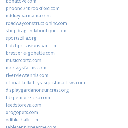
bobacove.com
phoone24brookfield.com
mickeybarmama.com
roadwayconstructioninc.com
shopdragonflyboutique.com
sportszilla.org
batchprovisionsbar.com
brasserie-gobette.com
musicrearte.com
morseysfarms.com
riverviewtennis.com
official-kelly-toys-squishmallows.com
displaygardenonsuncrest.org
bbq-empire-usa.com
feedstoreva.com
drogopets.com
ediblechalk.com
tabletennisnearme.com