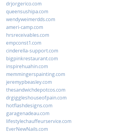
drjorgerico.com
queensushipa.com
wendyweimerdds.com
ameri-camp.com
hrsreceivables.com
empconst1.com
cinderella-support.com
bigpinkrestaurant.com
inspirehuahin.com
memmingerspainting.com
jeremypbeasley.com
thesandwichdepotcos.com
drgiggleshouseofpain.com
hotflashdesigns.com
garagenadeau.com
lifestylechauffeurservice.com
EverNewNails.com