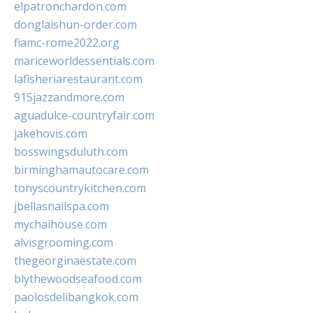
elpatronchardon.com
donglaishun-order.com
fiamc-rome2022.org
mariceworldessentials.com
lafisheriarestaurant.com
915jazzandmore.com
aguadulce-countryfair.com
jakehovis.com
bosswingsduluth.com
birminghamautocare.com
tonyscountrykitchen.com
jbellasnailspa.com
mychaihouse.com
alvisgrooming.com
thegeorginaestate.com
blythewoodseafood.com
paolosdelibangkok.com