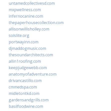
untamedcollectivesd.com
mxpwellness.com
infernocanine.com
thepaperhousecollection.com
allisonwillisholley.com
solslite.org
portwayinn.com
djmaddogmusic.com
thesoundarchitects.com
allin1roofing.com
keepjudgewebb.com
anatomyofadventure.com
drivancastillo.com
cmmedspa.com
midletontkd.com
gardensandgrills.com
basilfoodwine.com