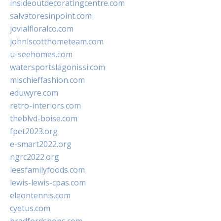
insideoutdecoratingcentre.com
salvatoresinpoint.com
jovialfloralco.com
johnlscotthometeam.com
u-seehomes.com
watersportslagonissi.com
mischieffashion.com
eduwyre.com
retro-interiors.com
theblvd-boise.com
fpet2023.org
e-smart2022.org
ngrc2022.org
leesfamilyfoods.com
lewis-lewis-cpas.com
eleontennis.com
cyetus.com