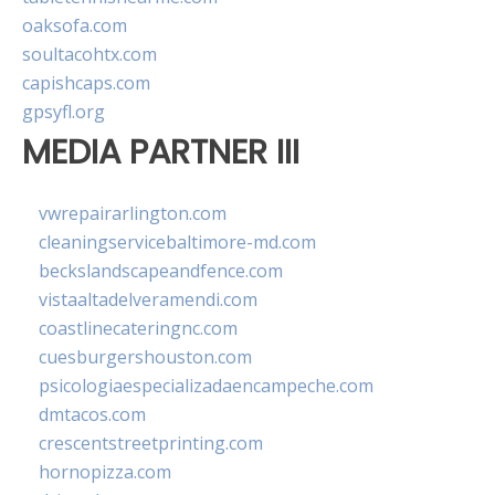
oaksofa.com
soultacohtx.com
capishcaps.com
gpsyfl.org
MEDIA PARTNER III
vwrepairarlington.com
cleaningservicebaltimore-md.com
beckslandscapeandfence.com
vistaaltadelveramendi.com
coastlinecateringnc.com
cuesburgershouston.com
psicologiaespecializadaencampeche.com
dmtacos.com
crescentstreetprinting.com
hornopizza.com