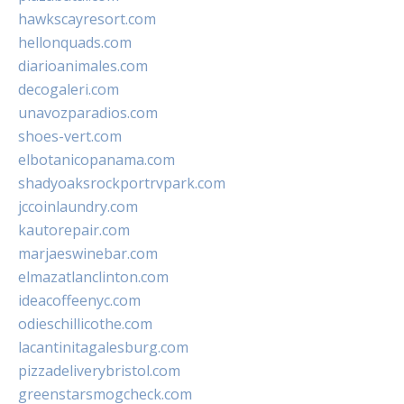
hawkscayresort.com
hellonquads.com
diarioanimales.com
decogaleri.com
unavozparadios.com
shoes-vert.com
elbotanicopanama.com
shadyoaksrockportrvpark.com
jccoinlaundry.com
kautorepair.com
marjaeswinebar.com
elmazatlanclinton.com
ideacoffeenyc.com
odieschillicothe.com
lacantinitagalesburg.com
pizzadeliverybristol.com
greenstarsmogcheck.com