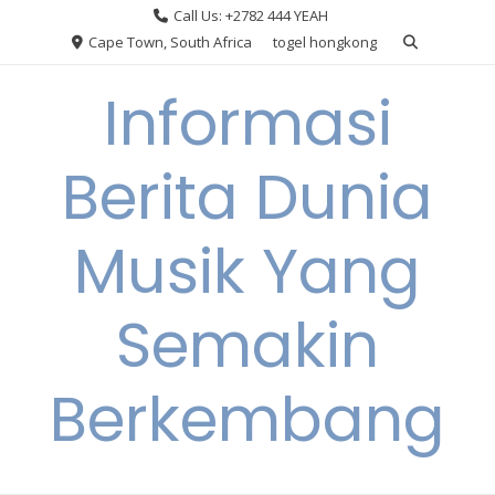
Skip
Call Us: +2782 444 YEAH
to
Cape Town, South Africa
togel hongkong
content
Informasi
Berita Dunia
Musik Yang
Semakin
Berkembang