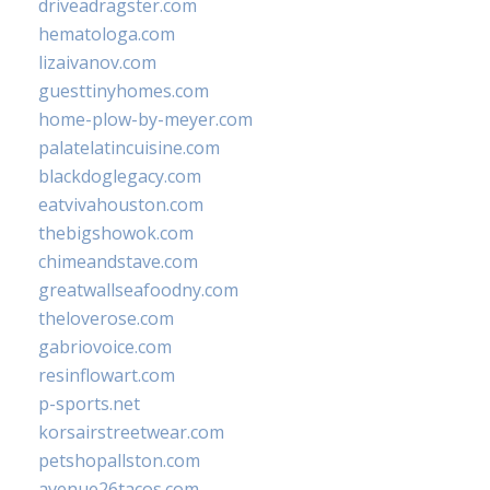
driveadragster.com
hematologa.com
lizaivanov.com
guesttinyhomes.com
home-plow-by-meyer.com
palatelatincuisine.com
blackdoglegacy.com
eatvivahouston.com
thebigshowok.com
chimeandstave.com
greatwallseafoodny.com
theloverose.com
gabriovoice.com
resinflowart.com
p-sports.net
korsairstreetwear.com
petshopallston.com
avenue26tacos.com