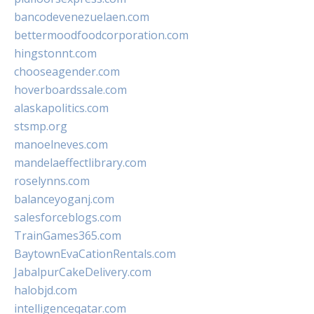
bancodevenezuelaen.com
bettermoodfoodcorporation.com
hingstonnt.com
chooseagender.com
hoverboardssale.com
alaskapolitics.com
stsmp.org
manoelneves.com
mandelaeffectlibrary.com
roselynns.com
balanceyoganj.com
salesforceblogs.com
TrainGames365.com
BaytownEvaCationRentals.com
JabalpurCakeDelivery.com
halobjd.com
intelligenceqatar.com