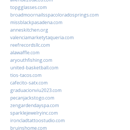
topgglasses.com
broadmoornailsspacoloradosprings.com
missblackpasadena.com
anneskitchen.org
valenciamarketytaqueria.com
reefrecordsllc.com
alawaffle.com
aryouthfishing.com
united-basketball.com
tios-tacos.com
cafecito-satx.com
graduacionviu2023.com
pecanjackstogo.com
zengardendayspa.com
sparklejewelryinc.com
ironcladtattoostudio.com
bruinshome.com