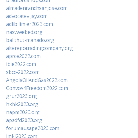
bradfordshops.com
almadenranchsanjose.com
advocatevijay.com
adlibilimler2023.com
naswwebed.org
balithut-manado.org
alteregotradingcompany.org
aprce2022.com
ibie2022.com
sbcc-2022.com
AngolaOilAndGas2022.com
Convoy4Freedom2022.com
grur2023.org
hkhk2023.org
napm2023.org
apsdfd2023.org
forumausape2023.com
imkl2023.com