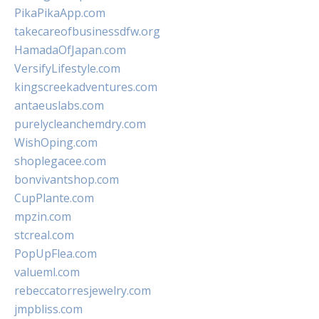
PikaPikaApp.com
takecareofbusinessdfw.org
HamadaOfJapan.com
VersifyLifestyle.com
kingscreekadventures.com
antaeuslabs.com
purelycleanchemdry.com
WishOping.com
shoplegacee.com
bonvivantshop.com
CupPlante.com
mpzin.com
stcreal.com
PopUpFlea.com
valueml.com
rebeccatorresjewelry.com
jmpbliss.com